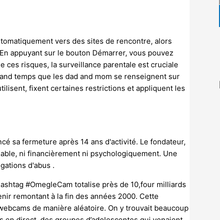
utomatiquement vers des sites de rencontre, alors
. En appuyant sur le bouton Démarrer, vous pouvez
 ces risques, la surveillance parentale est cruciale
 est grand temps que les dad and mom se renseignent sur
ilisent, fixent certaines restrictions et appliquent les
ncé sa fermeture après 14 ans d'activité. Le fondateur,
s viable, ni financièrement ni psychologiquement. Une
égations d'abus .
e hashtag #OmegleCam totalise près de 10,four milliards
nir remontant à la fin des années 2000. Cette
 webcams de manière aléatoire. On y trouvait beaucoup
s en direct, des groupes d’adolescentes qui venaient