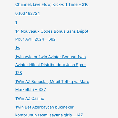
Channel, Live Flow, Kick-off Time – 216
0,103482724
1
14 Nouveaux Codes Bonus Sans Dépôt
Pour Avril 2024 – 682
1w
1win Aviator 1win Aviator Bonusu 1win
Aviator Hilesi Distribuidora Jesa Spa –
128
1Win AZ Bonuslar, Mobil Tətbiq və Mərc
Marketləri – 337
1Win AZ Casino
1win Bet Azerbaycan bukmeker
kontorunun rəsmi saytına giriş – 147