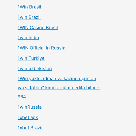
1Win Brasil
1win Brazil
1WIN Casino Brasil
1win India
1WIN Official In Russia
1win Turkiye
1win uzbekistan
1Win yukle: idman və kazino üçün ən
yaxşı tətbiq" kimi tərcümə edilə bilər –
964
1winRussia
1xbet apk
1xbet Brazil