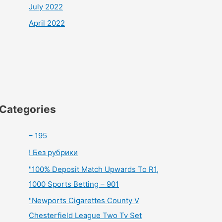
July 2022
April 2022
Categories
– 195
! Без рубрики
"100% Deposit Match Upwards To R1,
1000 Sports Betting – 901
"Newports Cigarettes County V
Chesterfield League Two Tv Set