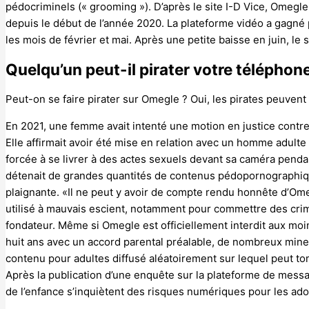
pédocriminels (« grooming »). D’après le site I-D Vice, Omegl
depuis le début de l’année 2020. La plateforme vidéo a gagné p
les mois de février et mai. Après une petite baisse en juin, le 
Quelqu’un peut-il pirater votre télépho
Peut-on se faire pirater sur Omegle ? Oui, les pirates peuven
En 2021, une femme avait intenté une motion en justice contr
Elle affirmait avoir été mise en relation avec un homme adulte l
forcée à se livrer à des actes sexuels devant sa caméra pendan
détenait de grandes quantités de contenus pédopornographiqu
plaignante. «Il ne peut y avoir de compte rendu honnête d’Om
utilisé à mauvais escient, notamment pour commettre des crimes
fondateur. Même si Omegle est officiellement interdit aux moi
huit ans avec un accord parental préalable, de nombreux mineu
contenu pour adultes diffusé aléatoirement sur lequel peut tom
Après la publication d’une enquête sur la plateforme de messa
de l’enfance s’inquiètent des risques numériques pour les ado