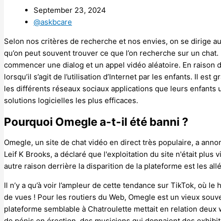
September 23, 2024
@askbcare
Selon nos critères de recherche et nos envies, on se dirige a
qu’on peut souvent trouver ce que l’on recherche sur un chat
commencer une dialog et un appel vidéo aléatoire. En raison de
lorsqu’il s’agit de l’utilisation d’Internet par les enfants. Il
les différents réseaux sociaux applications que leurs enfants ut
solutions logicielles les plus efficaces.
Pourquoi Omegle a-t-il été banni ?
Omegle, un site de chat vidéo en direct très populaire, a anno
Leif K Brooks, a déclaré que l'exploitation du site n'était plu
autre raison derrière la disparition de la plateforme est les all
Il n’y a qu’à voir l’ampleur de cette tendance sur TikTok, où l
de vues ! Pour les routiers du Web, Omegle est un vieux souve
plateforme semblable à Chatroulette mettait en relation deux
de pénis en érection, des musiciens qui donnaient des exhibit