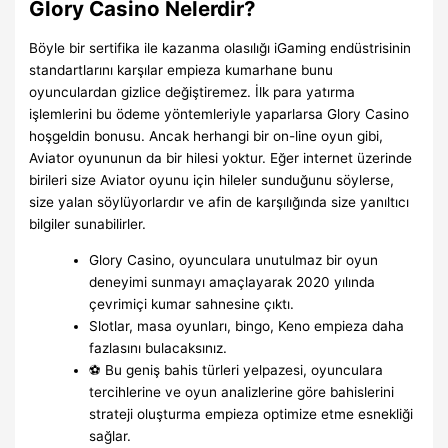
Glory Casino Nelerdir?
Böyle bir sertifika ile kazanma olasılığı iGaming endüstrisinin
standartlarını karşılar empieza kumarhane bunu
oyunculardan gizlice değiştiremez. İlk para yatırma
işlemlerini bu ödeme yöntemleriyle yaparlarsa Glory Casino
hoşgeldin bonusu. Ancak herhangi bir on-line oyun gibi,
Aviator oyununun da bir hilesi yoktur. Eğer internet üzerinde
birileri size Aviator oyunu için hileler sunduğunu söylerse,
size yalan söylüyorlardır ve afin de karşılığında size yanıltıcı
bilgiler sunabilirler.
Glory Casino, oyunculara unutulmaz bir oyun
deneyimi sunmayı amaçlayarak 2020 yılında
çevrimiçi kumar sahnesine çıktı.
Slotlar, masa oyunları, bingo, Keno empieza daha
fazlasını bulacaksınız.
⚽️ Bu geniş bahis türleri yelpazesi, oyunculara
tercihlerine ve oyun analizlerine göre bahislerini
strateji oluşturma empieza optimize etme esnekliği
sağlar.