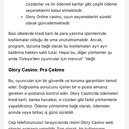
cüzdanlar ve ön ödemeli kartlar gibi çeşitli ödeme
seçeneklerini kabul etmektedir.
Glory Online casino, oyun seçeneklerini sürekli
olarak güncellemektedir.
Bazı ülkelerde kredi kartı ile para yatırma işlemlerinde
kısıtlamalar olduğu de uma unutulmamalıdır. Ancak,
program, duruma bağlı olarak bu kısıtlamaları ayrı ayrı
kaldırma hakkını saklı tutar. Hepsi bu, diğer yöntemler şu
anda Türkıye’den oyuncular için mevcut” “değil.
Glory Casino: Pra Çekme
Bu, oyuncular için bir güvenlik ve koruma garantisini temsil
eder. Doğrulama sonucunu içeren bir e-posta almanız
gereken e-postanızı kontrol edin. Glory Casino’da ödemeleri
kredi kartı, banka havalesi, e-cüzdan gibi farklı yöntemlerle
yapabilirsiniz. Ödeme yöntemine bağlı olarak, ödemeler
anında veya birkaç iş günü sürebilir.
Cep telefonunuzun tarayıcısında resmi Glory Casino web
sitesini açmanız yeterlidir. Son olarak, bir kullanıcının