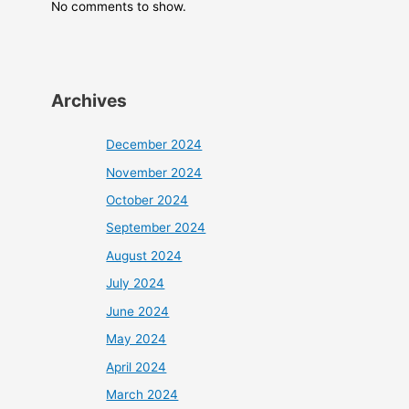
No comments to show.
Archives
December 2024
November 2024
October 2024
September 2024
August 2024
July 2024
June 2024
May 2024
April 2024
March 2024