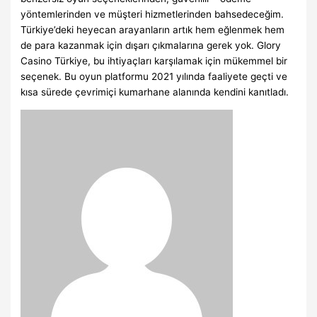
yöntemlerinden ve müşteri hizmetlerinden bahsedeceğim.
Türkiye’deki heyecan arayanların artık hem eğlenmek hem
de para kazanmak için dışarı çıkmalarına gerek yok. Glory
Casino Türkiye, bu ihtiyaçları karşılamak için mükemmel bir
seçenek. Bu oyun platformu 2021 yılında faaliyete geçti ve
kısa sürede çevrimiçi kumarhane alanında kendini kanıtladı.