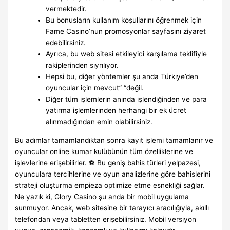
vermektedir.
Bu bonusların kullanım koşullarını öğrenmek için
Fame Casino’nun promosyonlar sayfasını ziyaret
edebilirsiniz.
Ayrıca, bu web sitesi etkileyici karşılama teklifiyle
rakiplerinden sıyrılıyor.
Hepsi bu, diğer yöntemler şu anda Türkıye’den
oyuncular için mevcut” “değil.
Diğer tüm işlemlerin anında işlendiğinden ve para
yatırma işlemlerinden herhangi bir ek ücret
alınmadığından emin olabilirsiniz.
Bu adımlar tamamlandıktan sonra kayıt işlemi tamamlanır ve
oyuncular online kumar kulübünün tüm özelliklerine ve
işlevlerine erişebilirler. ⚽️ Bu geniş bahis türleri yelpazesi,
oyunculara tercihlerine ve oyun analizlerine göre bahislerini
strateji oluşturma empieza optimize etme esnekliği sağlar.
Ne yazık ki, Glory Casino şu anda bir mobil uygulama
sunmuyor. Ancak, web sitesine bir tarayıcı aracılığıyla, akıllı
telefondan veya tabletten erişebilirsiniz. Mobil versiyon