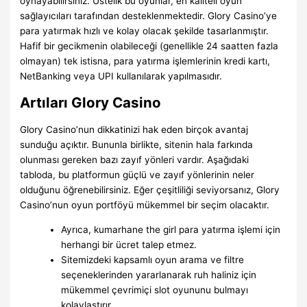
oynayabilirsiniz. Üstelik bu oyunlar, en kaliteli oyun
sağlayıcıları tarafından desteklenmektedir. Glory Casino’ye
para yatırmak hızlı ve kolay olacak şekilde tasarlanmıştır.
Hafif bir gecikmenin olabileceği (genellikle 24 saatten fazla
olmayan) tek istisna, para yatırma işlemlerinin kredi kartı,
NetBanking veya UPI kullanılarak yapılmasıdır.
Artıları Glory Casino
Glory Casino’nun dikkatinizi hak eden birçok avantaj
sunduğu açıktır. Bununla birlikte, sitenin hala farkında
olunması gereken bazı zayıf yönleri vardır. Aşağıdaki
tabloda, bu platformun güçlü ve zayıf yönlerinin neler
olduğunu öğrenebilirsiniz. Eğer çeşitliliği seviyorsanız, Glory
Casino’nun oyun portföyü mükemmel bir seçim olacaktır.
Ayrıca, kumarhane the girl para yatırma işlemi için
herhangi bir ücret talep etmez.
Sitemizdeki kapsamlı oyun arama ve filtre
seçeneklerinden yararlanarak ruh haliniz için
mükemmel çevrimiçi slot oyununu bulmayı
kolaylaştırır.