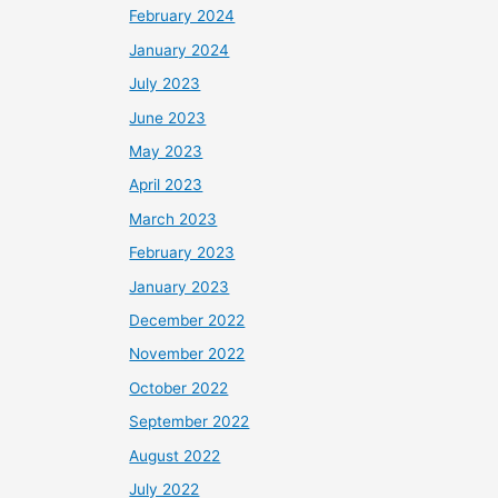
February 2024
January 2024
July 2023
June 2023
May 2023
April 2023
March 2023
February 2023
January 2023
December 2022
November 2022
October 2022
September 2022
August 2022
July 2022