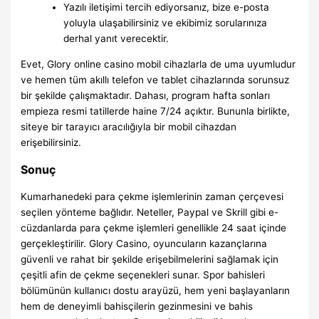
Yazılı iletişimi tercih ediyorsanız, bize e-posta
yoluyla ulaşabilirsiniz ve ekibimiz sorularınıza
derhal yanıt verecektir.
Evet, Glory online casino mobil cihazlarla de uma uyumludur
ve hemen tüm akıllı telefon ve tablet cihazlarında sorunsuz
bir şekilde çalışmaktadır. Dahası, program hafta sonları
empieza resmi tatillerde haine 7/24 açıktır. Bununla birlikte,
siteye bir tarayıcı aracılığıyla bir mobil cihazdan
erişebilirsiniz.
Sonuç
Kumarhanedeki para çekme işlemlerinin zaman çerçevesi
seçilen yönteme bağlıdır. Neteller, Paypal ve Skrill gibi e-
cüzdanlarda para çekme işlemleri genellikle 24 saat içinde
gerçekleştirilir. Glory Casino, oyuncuların kazançlarına
güvenli ve rahat bir şekilde erişebilmelerini sağlamak için
çeşitli afin de çekme seçenekleri sunar. Spor bahisleri
bölümünün kullanıcı dostu arayüzü, hem yeni başlayanların
hem de deneyimli bahisçilerin gezinmesini ve bahis