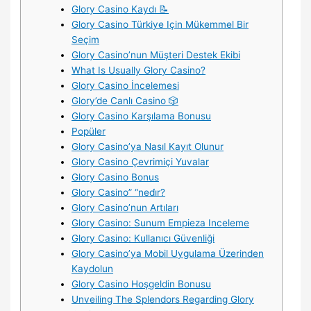
Glory Casino Kaydı 📝
Glory Casino Türkiye Için Mükemmel Bir
Seçim
Glory Casino’nun Müşteri Destek Ekibi
What Is Usually Glory Casino?
Glory Casino İncelemesi
Glory’de Canlı Casino 🎲
Glory Casino Karşılama Bonusu
Popüler
Glory Casino’ya Nasıl Kayıt Olunur
Glory Casino Çevrimiçi Yuvalar
Glory Casino Bonus
Glory Casino” “nedi̇r?
Glory Casino’nun Artıları
Glory Casino: Sunum Empieza Inceleme
Glory Casino: Kullanıcı Güvenliği
Glory Casino’ya Mobil Uygulama Üzerinden
Kaydolun
Glory Casino Hoşgeldin Bonusu
Unveiling The Splendors Regarding Glory