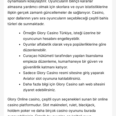
oynamasını kolaylaştırır. Oyuncuların bilinçli kararlar
almasına yardımcı olmak için skorlara ve oyun istatistiklerine
ilişkin gerçek zamanlı güncellemeler de sağlanıyor. Casino,
spor dallarının yanı sıra oyuncuların seçebileceği çeşitli bahis
türleri de sunmaktadır.
Örneğin Glory Casino Türkiye, isteği üzerine bir
oyuncunun hesabını engelleyebilir.
Oyunlar alfabetik olarak veya popülerliklerine göre
düzenlenebilir.
Curaçao hükümeti tarafından yapılan lisanslama
empieza düzenleme, kumarhaneye bir güven ve
güvenilirlik katmanı katıyor.
Sadece Glory Casino resmi sitesine giriş yaparak
Aviator slot oyununa katılabilirsiniz.
Daha fazla bilgi için Glory Casino sah web sitesini
ziyaret edebilirsiniz.
Glory Online casino, çeşitli oyun seçenekleri sunan bir online
casino platformudur. Slot makineleri, rulet, blackjack,
holdem poker ve daha birçok casino oyununu burada