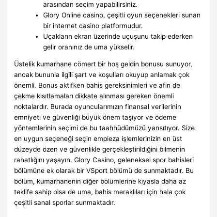
arasından seçim yapabilirsiniz.
Glory Online casino, çeşitli oyun seçenekleri sunan
bir internet casino platformudur.
Uçakların ekran üzerinde uçuşunu takip ederken
gelir oranınız de uma yükselir.
Üstelik kumarhane cömert bir hoş geldin bonusu sunuyor,
ancak bununla ilgili şart ve koşulları okuyup anlamak çok
önemli. Bonus aktifken bahis gereksinimleri ve afin de
çekme kısıtlamaları dikkate alınması gereken önemli
noktalardır. Burada oyuncularımızın finansal verilerinin
emniyeti ve güvenliği büyük önem taşıyor ve ödeme
yöntemlerinin seçimi de bu taahhüdümüzü yansıtıyor. Size
en uygun seçeneği seçin empieza işlemlerinizin en üst
düzeyde özen ve güvenlikle gerçekleştirildiğini bilmenin
rahatlığını yaşayın. Glory Casino, geleneksel spor bahisleri
bölümüne ek olarak bir VSport bölümü de sunmaktadır. Bu
bölüm, kumarhanenin diğer bölümlerine kıyasla daha az
teklife sahip olsa de uma, bahis meraklıları için hala çok
çeşitli sanal sporlar sunmaktadır.