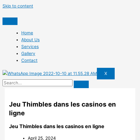
Skip to content
Home
About Us
Services
Gallery
Contact
X
Jeu Thimbles dans les casinos en
ligne
Jeu Thimbles dans les casinos en ligne
April 25, 2024