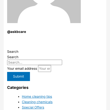
@askbcare
Search
Search
Your email address
Submit
Categories
Home cleaning tips
Cleaning chemicals
Special Offers