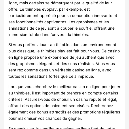
ligne, mais certains se démarquent par la qualité de leur
offre. Le thimbles evoplay, par exemple, est
particulièrement apprécié pour sa conception innovante et
ses fonctionnalités captivantes. Les graphismes et les
animations de ce jeu sont à couper le souffle, offrant une
immersion totale dans l’univers du thimbles.
Si vous préférez jouer au thimbles dans un environnement
plus classique, le thimbles play est fait pour vous. Ce casino
en ligne propose une expérience de jeu authentique avec
des graphismes élégants et des sons réalistes. Vous vous
sentirez comme dans un véritable casino en ligne, avec
toutes les sensations fortes que cela implique.
Lorsque vous cherchez le meilleur casino en ligne pour jouer
au thimbles, il est important de prendre en compte certains
critères. Assurez-vous de choisir un casino réputé et légal,
offrant des options de paiement sécurisées. Recherchez
également des bonus attractifs et des promotions régulières
pour maximiser vos chances de gagner.
En conclusion, les meilleurs casinos en ligne font de votre