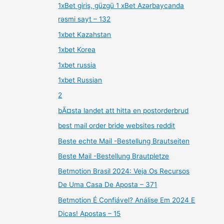
1xBet giriş, güzgü 1 xBet Azərbaycanda
rəsmi sayt – 132
1xbet Kazahstan
1xbet Korea
1xbet russia
1xbet Russian
2
bÃ¤sta landet att hitta en postorderbrud
best mail order bride websites reddit
Beste echte Mail -Bestellung Brautseiten
Beste Mail -Bestellung Brautpletze
Betmotion Brasil 2024: Veja Os Recursos
De Uma Casa De Aposta – 371
Betmotion É Confiável? Análise Em 2024 E
Dicas! Apostas – 15