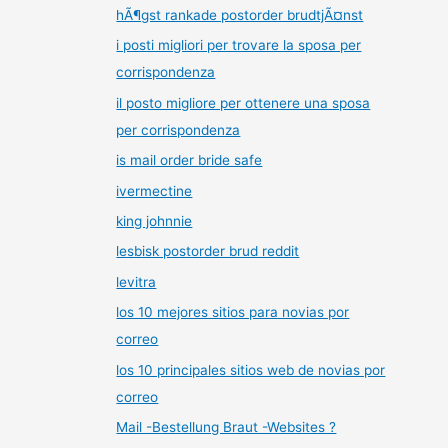
hÃ¶gst rankade postorder brudtjÃ¤nst
i posti migliori per trovare la sposa per
corrispondenza
il posto migliore per ottenere una sposa
per corrispondenza
is mail order bride safe
ivermectine
king johnnie
lesbisk postorder brud reddit
levitra
los 10 mejores sitios para novias por
correo
los 10 principales sitios web de novias por
correo
Mail -Bestellung Braut -Websites ?