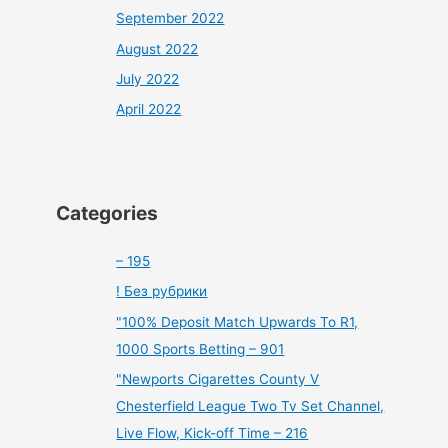
September 2022
August 2022
July 2022
April 2022
Categories
– 195
! Без рубрики
"100% Deposit Match Upwards To R1,
1000 Sports Betting – 901
"Newports Cigarettes County V
Chesterfield League Two Tv Set Channel,
Live Flow, Kick-off Time – 216