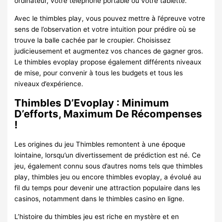
ordinateur, votre téléphone portable ou votre tablette.
Avec le thimbles play, vous pouvez mettre à l’épreuve votre
sens de l’observation et votre intuition pour prédire où se
trouve la balle cachée par le croupier. Choisissez
judicieusement et augmentez vos chances de gagner gros.
Le thimbles evoplay propose également différents niveaux
de mise, pour convenir à tous les budgets et tous les
niveaux d’expérience.
Thimbles D’Evoplay : Minimum
D’efforts, Maximum De Récompenses
!
Les origines du jeu Thimbles remontent à une époque
lointaine, lorsqu’un divertissement de prédiction est né. Ce
jeu, également connu sous d’autres noms tels que thimbles
play, thimbles jeu ou encore thimbles evoplay, a évolué au
fil du temps pour devenir une attraction populaire dans les
casinos, notamment dans le thimbles casino en ligne.
L’histoire du thimbles jeu est riche en mystère et en