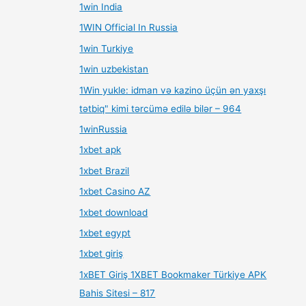
1win India
1WIN Official In Russia
1win Turkiye
1win uzbekistan
1Win yukle: idman və kazino üçün ən yaxşı
tətbiq" kimi tərcümə edilə bilər – 964
1winRussia
1xbet apk
1xbet Brazil
1xbet Casino AZ
1xbet download
1xbet egypt
1xbet giriş
1xBET Giriş 1XBET Bookmaker Türkiye APK
Bahis Sitesi – 817