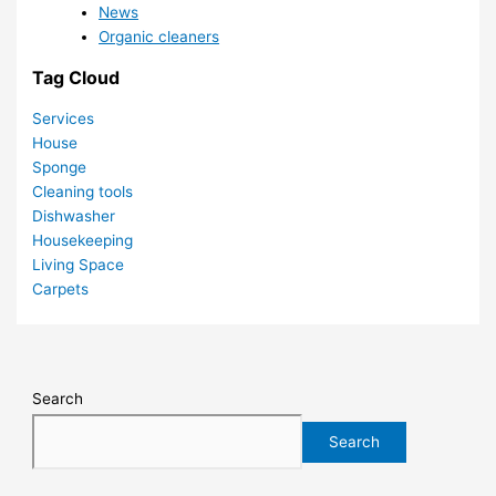
News
Organic cleaners
Tag Cloud
Services
House
Sponge
Cleaning tools
Dishwasher
Housekeeping
Living Space
Carpets
Search
Search