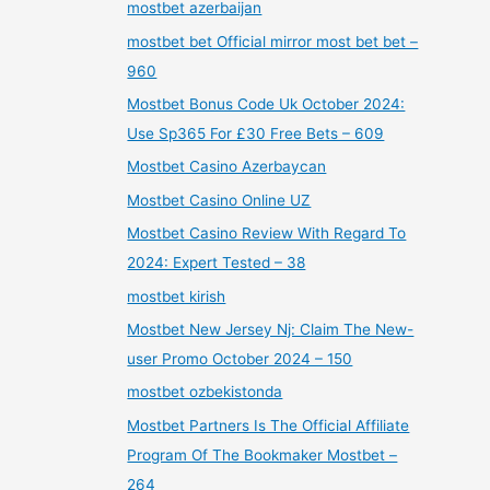
mostbet azerbaijan
mostbet bet Official mirror most bet bet –
960
Mostbet Bonus Code Uk October 2024:
Use Sp365 For £30 Free Bets – 609
Mostbet Casino Azerbaycan
Mostbet Casino Online UZ
Mostbet Casino Review With Regard To
2024: Expert Tested – 38
mostbet kirish
Mostbet New Jersey Nj: Claim The New-
user Promo October 2024 – 150
mostbet ozbekistonda
Mostbet Partners Is The Official Affiliate
Program Of The Bookmaker Mostbet –
264