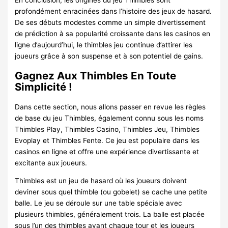
profondément enracinées dans l’histoire des jeux de hasard.
De ses débuts modestes comme un simple divertissement
de prédiction à sa popularité croissante dans les casinos en
ligne d’aujourd’hui, le thimbles jeu continue d’attirer les
joueurs grâce à son suspense et à son potentiel de gains.
Gagnez Aux Thimbles En Toute
Simplicité !
Dans cette section, nous allons passer en revue les règles
de base du jeu Thimbles, également connu sous les noms
Thimbles Play, Thimbles Casino, Thimbles Jeu, Thimbles
Evoplay et Thimbles Fente. Ce jeu est populaire dans les
casinos en ligne et offre une expérience divertissante et
excitante aux joueurs.
Thimbles est un jeu de hasard où les joueurs doivent
deviner sous quel thimble (ou gobelet) se cache une petite
balle. Le jeu se déroule sur une table spéciale avec
plusieurs thimbles, généralement trois. La balle est placée
sous l’un des thimbles avant chaque tour et les joueurs