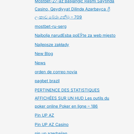
Mostbet-27-az Başlanğıc Rəsmi Saytında
Casino, Qeydiyyat Dilində Azərbayca ශ්‍රී
ලංකාව බේරා ගනිමු – 709
mostbet-ru-serg
Najbolja narudЕѕba poЕЎte za web mjesto
Najlepsze zakłady
New Blog
News
orden de correo novia
pagbet brazil
PERTINENCE DES STATISTIQUES
AFFICHÉES SUR UN HUD Les outils du
poker online Poker en ligne – 186
Pin UP AZ
Pin UP AZ Casino
pin up azerbaijan