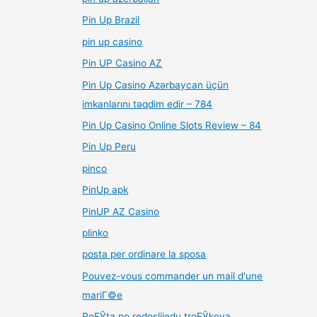
Pin Up Brazil
pin up casino
Pin UP Casino AZ
Pin Up Casino Azərbaycan üçün
imkanlarını təqdim edir – 784
Pin Up Casino Online Slots Review – 84
Pin Up Peru
pinco
PinUp apk
PinUP AZ Casino
plinko
posta per ordinare la sposa
Pouvez-vous commander un mail d'une
mariГ©e
PoЕЎta po redoslijedu troЕЎkova