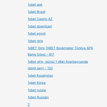
1xbet apk
1xbet Brazil
1xbet Casino AZ
1xbet download
1xbet egypt
1xbet giriş
1xBET Giriş 1XBET Bookmaker Türkiye APK
Bahis Sitesi – 817
1xBet giriş, güzgü 1 xBet Azərbaycanda
rəsmi sayt – 132
1xbet Kazahstan
1xbet Korea
1xbet russia
1xbet Russian
2