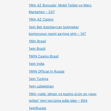
1Win AZ Bonuslar, Mobil Tətbiq və Mərc
Marketləri – 337
1Win AZ Casino
1win Bet Azerbaycan bukmeker
kontorunun rəsmi saytına giriş – 147
1Win Brasil
1win Brazil
1WIN Casino Brasil
1win India
1WIN Official In Russia
1win Turkiye
1win uzbekistan
1Win yukle: idman və kazino üçün ən yaxşı
tətbiq" kimi tərcümə edilə bilər – 964
1winRussia