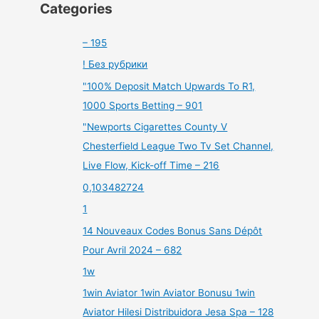
Categories
– 195
! Без рубрики
"100% Deposit Match Upwards To R1,
1000 Sports Betting – 901
"Newports Cigarettes County V
Chesterfield League Two Tv Set Channel,
Live Flow, Kick-off Time – 216
0,103482724
1
14 Nouveaux Codes Bonus Sans Dépôt
Pour Avril 2024 – 682
1w
1win Aviator 1win Aviator Bonusu 1win
Aviator Hilesi Distribuidora Jesa Spa – 128