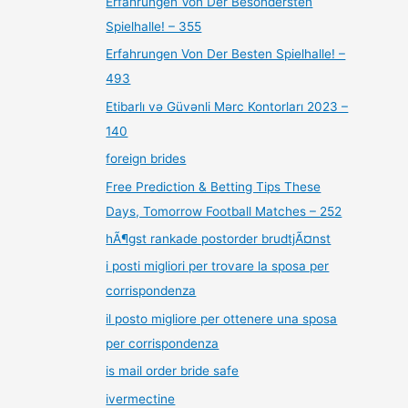
Erfahrungen Von Der Besondersten
Spielhalle! – 355
Erfahrungen Von Der Besten Spielhalle! –
493
Etibarlı və Güvənli Mərc Kontorları 2023 –
140
foreign brides
Free Prediction & Betting Tips These
Days, Tomorrow Football Matches – 252
hÃ¶gst rankade postorder brudtjÃ¤nst
i posti migliori per trovare la sposa per
corrispondenza
il posto migliore per ottenere una sposa
per corrispondenza
is mail order bride safe
ivermectine