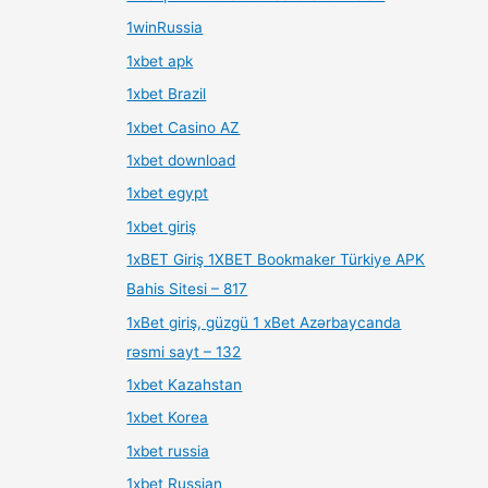
1winRussia
1xbet apk
1xbet Brazil
1xbet Casino AZ
1xbet download
1xbet egypt
1xbet giriş
1xBET Giriş 1XBET Bookmaker Türkiye APK
Bahis Sitesi – 817
1xBet giriş, güzgü 1 xBet Azərbaycanda
rəsmi sayt – 132
1xbet Kazahstan
1xbet Korea
1xbet russia
1xbet Russian