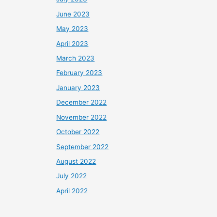
June 2023
May 2023
April 2023
March 2023
February 2023
January 2023
December 2022
November 2022
October 2022
September 2022
August 2022
July 2022
April 2022