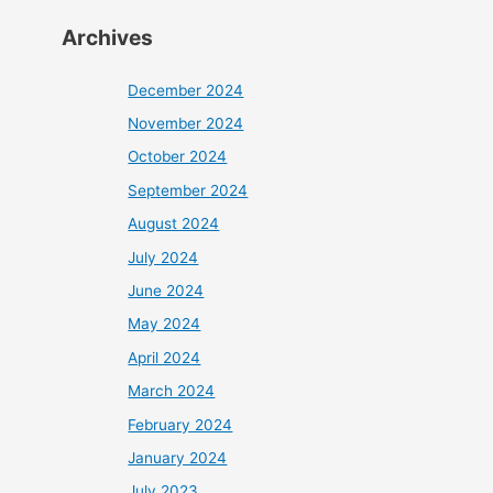
Archives
December 2024
November 2024
October 2024
September 2024
August 2024
July 2024
June 2024
May 2024
April 2024
March 2024
February 2024
January 2024
July 2023