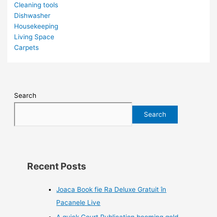
Cleaning tools
Dishwasher
Housekeeping
Living Space
Carpets
Search
Search
Recent Posts
Joaca Book fie Ra Deluxe Gratuit în
Pacanele Live