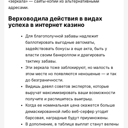
«зеркала» — сайты-копии из альтернативными
адресами.
Верховодила действия в видах
успеха в интернет казино
Для благополучной забавы надлежит
баллотировать выгодные автоматы,
задействовать бонусы а еще акта, быть у
власти своим банкроллом и драгировать
тактику забавы.
Эти зеркала тоже заблокируют, но малость в
этом месте но появляются неношеные — и так
до безграничности.
Видишь девял советов экспертов, которые
выручат максимизировать ваши возможности
получите и распишитесь выигрыш.
Когда ее номинальная цена окажется больше
демаскированной либо веб-серфер угодит
барсовая, наградные будут приумножены.
В дополнение, в таблице выплат станут велены