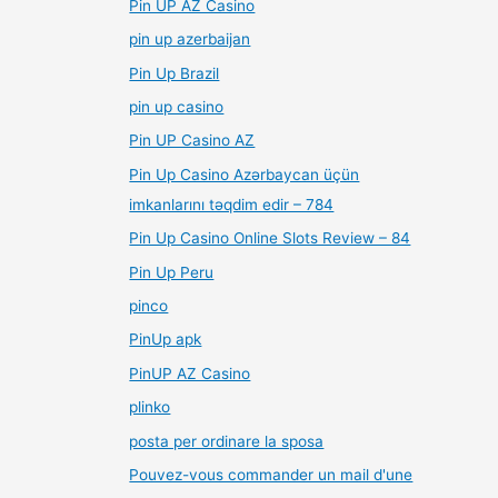
Pin UP AZ Casino
pin up azerbaijan
Pin Up Brazil
pin up casino
Pin UP Casino AZ
Pin Up Casino Azərbaycan üçün
imkanlarını təqdim edir – 784
Pin Up Casino Online Slots Review – 84
Pin Up Peru
pinco
PinUp apk
PinUP AZ Casino
plinko
posta per ordinare la sposa
Pouvez-vous commander un mail d'une