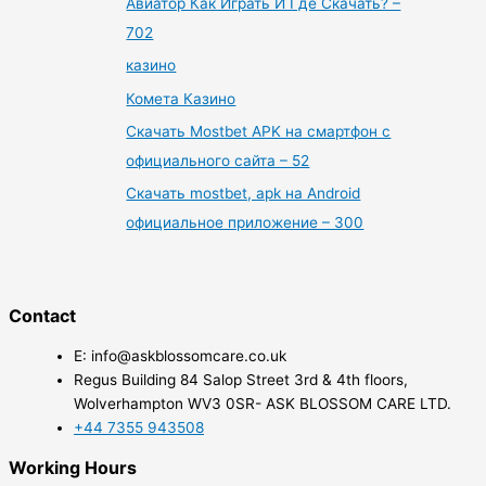
Авиатор Как Играть И Где Скачать? –
702
казино
Комета Казино
Скачать Mostbet APK на смартфон с
официального сайта – 52
Скачать mostbet, apk на Android
официальное приложение – 300
Contact
E: info@askblossomcare.co.uk
Regus Building 84 Salop Street 3rd & 4th floors,
Wolverhampton WV3 0SR- ASK BLOSSOM CARE LTD.
+44 7355 943508
Working Hours