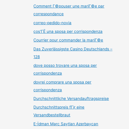
Comment Г©pouser une mariГ©e par
correspondance
correo-pedido-novia
cos'ГЁ una sposa per corrispondenza
Courrier pour commander la mariГ©e
Das Zuverlässigste Casino Deutschlands –
128
dove posso trovare una sposa per
corrispondenza
dovrei comprare una sposa per
corrispondenza
Durchschnittliche Versandauftragspreise
Durchschnittspreis fГјr eine
Versandbestellbraut
E-İdman Mərc Saytları Azerbaycan