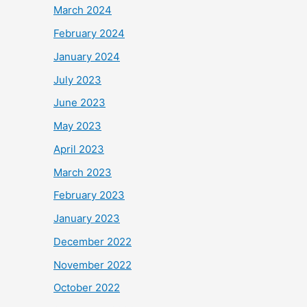
March 2024
February 2024
January 2024
July 2023
June 2023
May 2023
April 2023
March 2023
February 2023
January 2023
December 2022
November 2022
October 2022