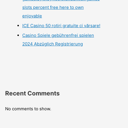
slots percent free here to own
enjoyable
ICE Casino 50 rotiri gratuite ci vărsare!
Casino Spiele gebührenfrei spielen
2024 Abzüglich Registrierung
Recent Comments
No comments to show.