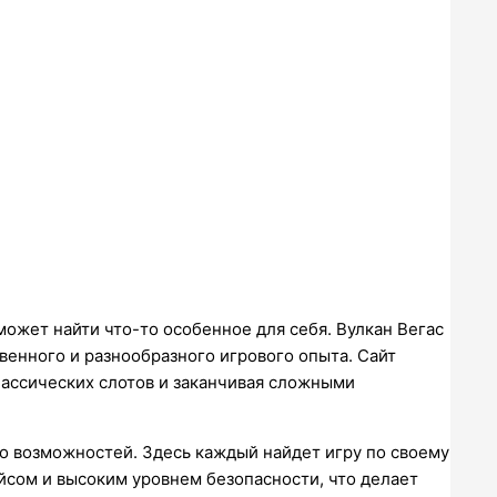
может найти что-то особенное для себя. Вулкан Вегас
твенного и разнообразного игрового опыта. Сайт
лассических слотов и заканчивая сложными
о возможностей. Здесь каждый найдет игру по своему
йсом и высоким уровнем безопасности, что делает