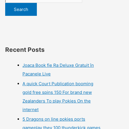
Search
Recent Posts
Joaca Book fie Ra Deluxe Gratuit în
Pacanele Live
A quick Court Publication booming
gold free spins 150 For brand new
Zealanders To play Pokies On the
internet
5 Dragons on line pokies ports
gameplay they 100 thunderkick games