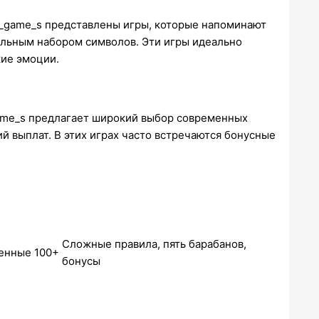
kan_game_s представлены игры, которые напоминают
льным набором символов. Эти игры идеально
кие эмоции.
_game_s предлагает широкий выбор современных
й выплат. В этих играх часто встречаются бонусные
Сложные правила, пять барабанов,
енные
100+
бонусы