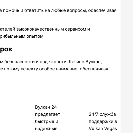
а помочь и ответить на любые вопросы, обеспечивая
вателей высококачественным сервисом и
 прибыльным опытом.
еров
м безопасности и надежности. Казино Вулкан,
ляет этому аспекту особое внимание, обеспечивая
Вулкан 24
предлагает
24/7 служба
быстрые и
поддержки в
надежные
Vulkan Vegas