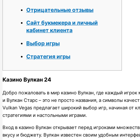
Отрицательные отзывы
Сайт букмекера и личный
кабинет клиента
Выбор игры
Стратегия игры
Казино Вулкан 24
Добро пожаловать в мир казино Вулкан, где каждый игрок 
и Вулкан Старс – это не просто названия, а символы качес
Vulkan Vegas предлагает широкий выбор игр, начиная от к
стратегиями и настольными играми.
Вход в казино Вулкан открывает перед игроками множеств
вкусу и бюджету. Вулкан известен своим удобным интерфе