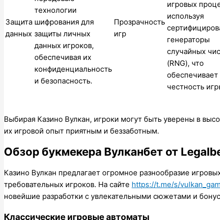
игровых проце
технологии
используя
Защита
шифрования для
Прозрачность
сертифициров
данных
защиты личных
игр
генераторы
данных игроков,
случайных чи
обеспечивая их
(RNG), что
конфиденциальность
обеспечивает
и безопасность.
честность игр
Выбирая Казино Вулкан, игроки могут быть уверены в выс
их игровой опыт приятным и беззаботным.
Обзор букмекера Вулканбет от Legalb
Казино Вулкан предлагает огромное разнообразие игровых
требовательных игроков. На сайте
https://t.me/s/vulkan_ga
новейшие разработки с увлекательными сюжетами и бонус
Классические игровые автоматы