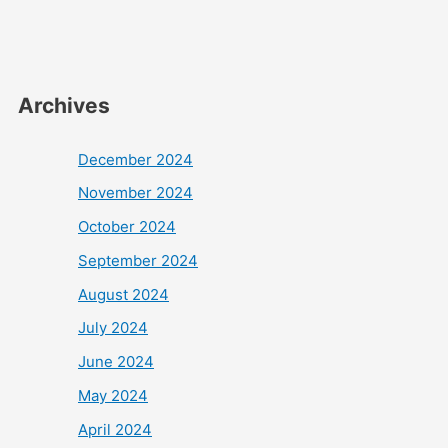
Archives
December 2024
November 2024
October 2024
September 2024
August 2024
July 2024
June 2024
May 2024
April 2024