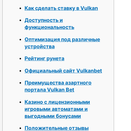
Как сделать ставку в Vulkan
Доступность и
функциональность
Оптимизация под различные
устройства
Рейтинг рунета
Официальный сайт Vulkanbet
Преимущества азартного
портала Vulkan Bet
Казино с лицензионными
игровыми автоматами и
выгодными бонусами
Положительные отзывы