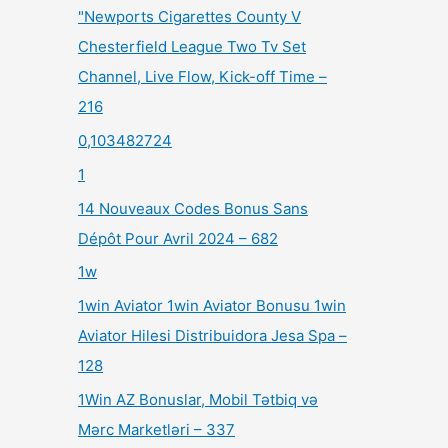
"Newports Cigarettes County V
Chesterfield League Two Tv Set
Channel, Live Flow, Kick-off Time –
216
0,103482724
1
14 Nouveaux Codes Bonus Sans
Dépôt Pour Avril 2024 – 682
1w
1win Aviator 1win Aviator Bonusu 1win
Aviator Hilesi Distribuidora Jesa Spa –
128
1Win AZ Bonuslar, Mobil Tətbiq və
Mərc Marketləri – 337