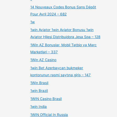
14 Nouveaux Codes Bonus Sans Dépôt
Pour Avril 2024 – 682
1w
1win Aviator 1win Aviator Bonusu 1win
Aviator Hilesi Distribuidora Jesa Spa – 128
1Win AZ Bonuslar, Mobil Tətbiq və Mərc
Marketləri – 337
1Win AZ Casino
1win Bet Azerbaycan bukmeker
kontorunun rəsmi saytına giriş – 147
1Win Brasil
1win Brazil
1WIN Casino Brasil
1win India
1WIN Official In Russia