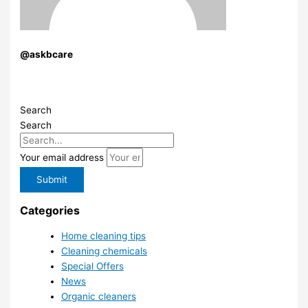
@askbcare
Search
Search
Your email address
Submit
Categories
Home cleaning tips
Cleaning chemicals
Special Offers
News
Organic cleaners