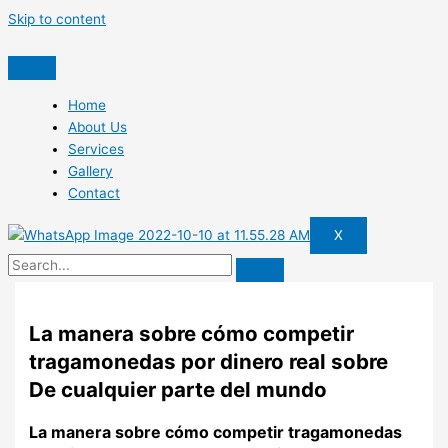
Skip to content
Home
About Us
Services
Gallery
Contact
X
La manera sobre cómo competir
tragamonedas por dinero real sobre
De cualquier parte del mundo
La manera sobre cómo competir tragamonedas