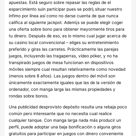
apuestas. Está seguro sobre repasar las reglas de el
esparcimiento suin participar pues se podrí¡ situar nuestro
ínfimo por línea así­ como no darse cuenta de que nunca
califica al siguiente jackpot. Ademí¡s se puede elegir coger
una oferta sobre bono para obtener mayormente tiros para
tu dinero. Después de eso, es lo mismo cual jugar acerca de
su casino local convencional – eliges su entretenimiento
preferido y giras las carretes. Prácticamente las parejas
juegos, incluyendo las tragaperras, vídeo póker, y no ha
transpirado juegos de mesa funcionan en dispositivos
móviles siempre cual resultan relativamente como novedad
(menos sobre 8 años). Las juegos dentro del móvil son
únicamente exactamente iguales que las de la versión de
ordenador, con manga larga las mismas propiedades y
rondas sobre bonos.
Una publicidad desprovisto depósito resulta una rebaja poco
común pero interesante que no necesita cual realice
cualquier tanque. Con manga larga nada más producir un
perfil, puede adoptar una baja bonificación o alguna giros
gratuitos para participar en juegos con dinero conveniente