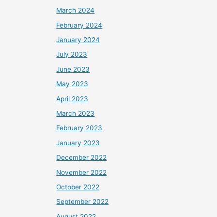
March 2024
February 2024
January 2024
July 2023
June 2023
May 2023
April 2023
March 2023
February 2023
January 2023
December 2022
November 2022
October 2022
September 2022
August 2022