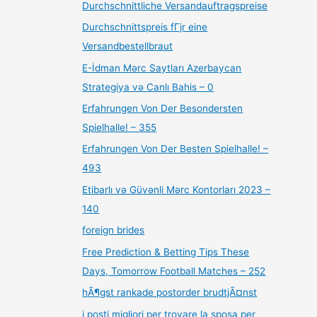
Durchschnittliche Versandauftragspreise
Durchschnittspreis fГјr eine
Versandbestellbraut
E-İdman Mərc Saytları Azerbaycan
Strategiya və Canlı Bahis – 0
Erfahrungen Von Der Besondersten
Spielhalle! – 355
Erfahrungen Von Der Besten Spielhalle! –
493
Etibarlı və Güvənli Mərc Kontorları 2023 –
140
foreign brides
Free Prediction & Betting Tips These
Days, Tomorrow Football Matches – 252
hÃ¶gst rankade postorder brudtjÃ¤nst
i posti migliori per trovare la sposa per