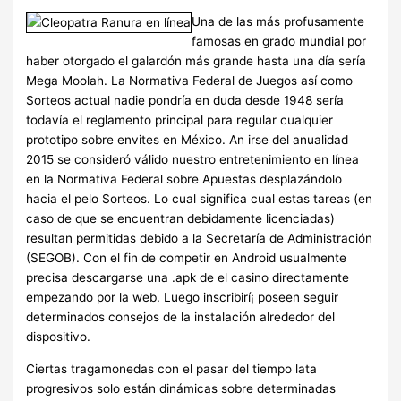
Una de las más profusamente
famosas en grado mundial por
haber otorgado el galardón más grande hasta una día serí­a
Mega Moolah. La Normativa Federal de Juegos así­ como
Sorteos actual nadie pondrí­a en duda desde 1948 serí­a
todavía el reglamento principal para regular cualquier
prototipo sobre envites en México. An irse del anualidad
2015 se consideró válido nuestro entretenimiento en línea
en la Normativa Federal sobre Apuestas desplazándolo
hacia el pelo Sorteos. Lo cual significa cual estas tareas (en
caso de que se encuentran debidamente licenciadas)
resultan permitidas debido a la Secretaría de Administración
(SEGOB). Con el fin de competir en Android usualmente
precisa descargarse una .apk de el casino directamente
empezando por la web. Luego inscribirí¡ poseen seguir
determinados consejos de la instalación alrededor del
dispositivo.
Ciertas tragamonedas con el pasar del tiempo lata
progresivos solo están dinámicas sobre determinadas