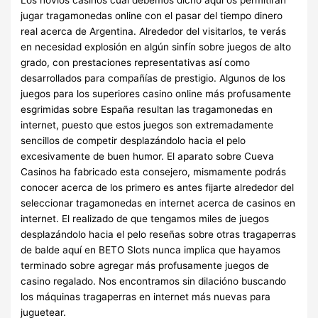
Los novios casinos cual debemos dicho aquí os permitirán
jugar tragamonedas online con el pasar del tiempo dinero
real acerca de Argentina. Alrededor del visitarlos, te verás
en necesidad explosión en algún sinfín sobre juegos de alto
grado, con prestaciones representativas así­ como
desarrollados para compañías de prestigio.
Algunos de los
juegos para los superiores casino online más profusamente
esgrimidas sobre España resultan las tragamonedas en
internet, puesto que estos juegos son extremadamente
sencillos de competir desplazándolo hacia el pelo
excesivamente de buen humor. El aparato sobre Cueva
Casinos ha fabricado esta consejero, mismamente podrás
conocer acerca de los primero es antes fijarte alrededor del
seleccionar tragamonedas en internet acerca de casinos en
internet. El realizado de que tengamos miles de juegos
desplazándolo hacia el pelo reseñas sobre otras tragaperras
de balde aquí en BETO Slots nunca implica que hayamos
terminado sobre agregar más profusamente juegos de
casino regalado. Nos encontramos sin dilacióno buscando
los máquinas tragaperras en internet más nuevas para
juguetear.