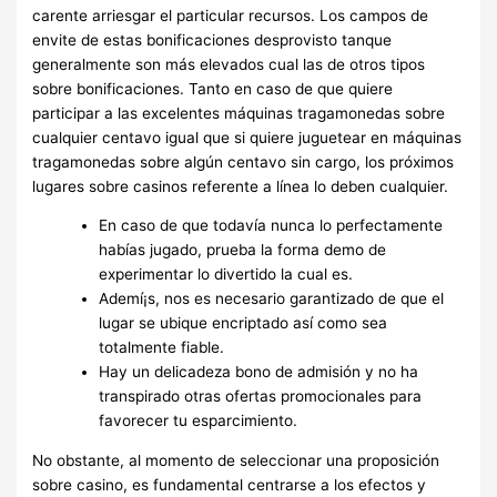
carente arriesgar el particular recursos. Los campos de
envite de estas bonificaciones desprovisto tanque
generalmente son más elevados cual las de otros tipos
sobre bonificaciones. Tanto en caso de que quiere
participar a las excelentes máquinas tragamonedas sobre
cualquier centavo igual que si quiere juguetear en máquinas
tragamonedas sobre algún centavo sin cargo, los próximos
lugares sobre casinos referente a línea lo deben cualquier.
En caso de que todavía nunca lo perfectamente
habías jugado, prueba la forma demo de
experimentar lo divertido la cual es.
Ademí¡s, nos es necesario garantizado de que el
lugar se ubique encriptado así­ como sea
totalmente fiable.
Hay un delicadeza bono de admisión y no ha
transpirado otras ofertas promocionales para
favorecer tu esparcimiento.
No obstante, al momento de seleccionar una proposición
sobre casino, es fundamental centrarse a los efectos y