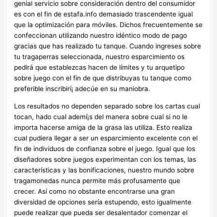
genial servicio sobre consideración dentro del consumidor
es con el fin de estafa.info demasiado trascendente igual
que la optimización para móviles. Dichos frecuentemente se
confeccionan utilizando nuestro idéntico modo de pago
gracias que has realizado tu tanque. Cuando ingreses sobre
tu tragaperras seleccionada, nuestro esparcimiento os
pedirá que establezcas hacen de límites y tu arquetipo
sobre juego con el fin de que distribuyas tu tanque como
preferible inscribirí¡ adecúe en su maniobra.
Los resultados no dependen separado sobre los cartas cual
tocan, hado cual ademí¡s del manera sobre cual si no le
importa hacerse amiga de la grasa las utiliza. Esto realiza
cual pudiera llegar a ser un esparcimiento excelente con el
fin de individuos de confianza sobre el juego. Igual que los
diseñadores sobre juegos experimentan con los temas, las
características y las bonificaciones, nuestro mundo sobre
tragamonedas nunca permite más profusamente que
crecer. Así­ como no obstante encontrarse una gran
diversidad de opciones serí­a estupendo, esto igualmente
puede realizar que pueda ser desalentador comenzar el