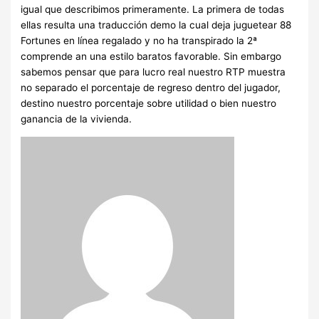
igual que describimos primeramente. La primera de todas
ellas resulta una traducción demo la cual deja juguetear 88
Fortunes en línea regalado y no ha transpirado la 2ª
comprende an una estilo baratos favorable. Sin embargo
sabemos pensar que para lucro real nuestro RTP muestra
no separado el porcentaje de regreso dentro del jugador,
destino nuestro porcentaje sobre utilidad o bien nuestro
ganancia de la vivienda.