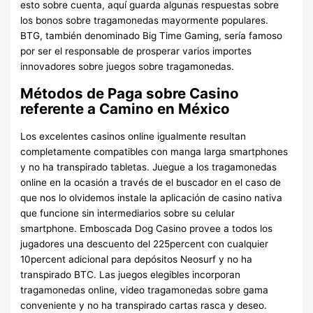
esto sobre cuenta, aquí guarda algunas respuestas sobre
los bonos sobre tragamonedas mayormente populares.
BTG, también denominado Big Time Gaming, serí­a famoso
por ser el responsable de prosperar varios importes
innovadores sobre juegos sobre tragamonedas.
Métodos de Paga sobre Casino
referente a Camino en México
Los excelentes casinos online igualmente resultan
completamente compatibles con manga larga smartphones
y no ha transpirado tabletas. Juegue a los tragamonedas
online en la ocasión a través de el buscador en el caso de
que nos lo olvidemos instale la aplicación de casino nativa
que funcione sin intermediarios sobre su celular
smartphone. Emboscada Dog Casino provee a todos los
jugadores una descuento del 225percent con cualquier
10percent adicional para depósitos Neosurf y no ha
transpirado BTC. Las juegos elegibles incorporan
tragamonedas online, video tragamonedas sobre gama
conveniente y no ha transpirado cartas rasca y deseo.