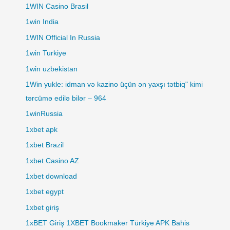
1WIN Casino Brasil
1win India
1WIN Official In Russia
1win Turkiye
1win uzbekistan
1Win yukle: idman və kazino üçün ən yaxşı tətbiq" kimi
tərcümə edilə bilər – 964
1winRussia
1xbet apk
1xbet Brazil
1xbet Casino AZ
1xbet download
1xbet egypt
1xbet giriş
1xBET Giriş 1XBET Bookmaker Türkiye APK Bahis