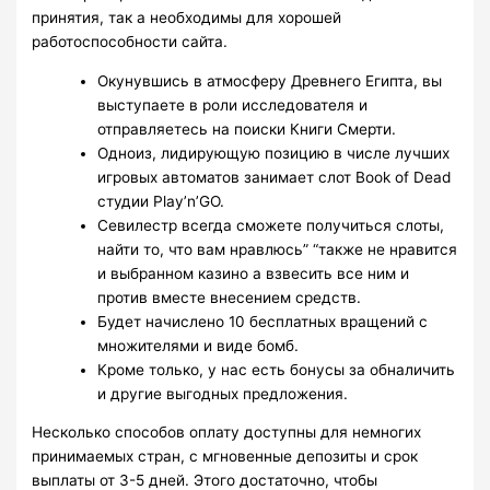
принятия, так а необходимы для хорошей
работоспособности сайта.
Окунувшись в атмосферу Древнего Египта, вы
выступаете в роли исследователя и
отправляетесь на поиски Книги Смерти.
Одноиз, лидирующую позицию в числе лучших
игровых автоматов занимает слот Book of Dead
студии Play’n’GO.
Севилестр всегда сможете получиться слоты,
найти то, что вам нравлюсь” “также не нравится
и выбранном казино а взвесить все ним и
против вместе внесением средств.
Будет начислено 10 бесплатных вращений с
множителями и виде бомб.
Кроме только, у нас есть бонусы за обналичить
и другие выгодных предложения.
Несколько способов оплату доступны для немногих
принимаемых стран, с мгновенные депозиты и срок
выплаты от 3-5 дней. Этого достаточно, чтобы