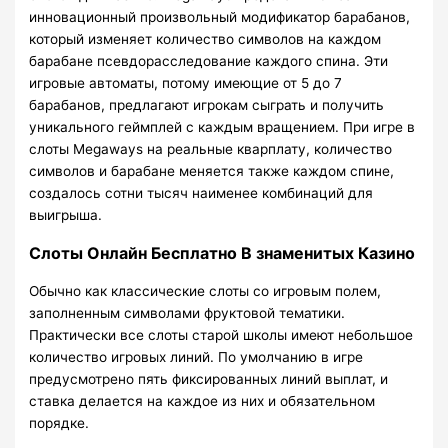
инновационный произвольный модификатор барабанов,
который изменяет количество символов на каждом
барабане псевдорасследование каждого спина. Эти
игровые автоматы, потому имеющие от 5 до 7
барабанов, предлагают игрокам сыграть и получить
уникального геймплей с каждым вращением. При игре в
слоты Megaways на реальные кварплату, количество
символов и барабане меняется также каждом спине,
создалось сотни тысяч наименее комбинаций для
выигрыша.
Слоты Онлайн Бесплатно В знаменитых Казино
Обычно как классические слоты со игровым полем,
заполненным символами фруктовой тематики.
Практически все слоты старой школы имеют небольшое
количество игровых линий. По умолчанию в игре
предусмотрено пять фиксированных линий выплат, и
ставка делается на каждое из них и обязательном
порядке.