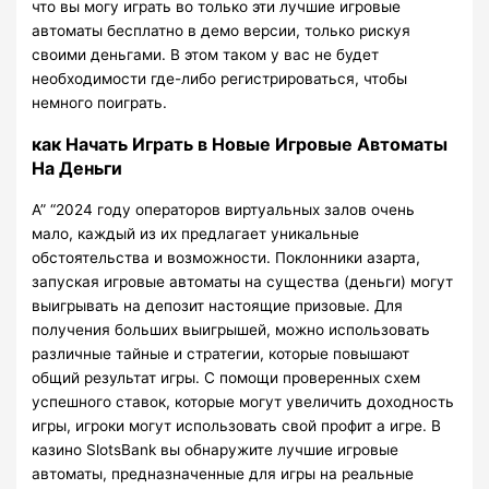
что вы могу играть во только эти лучшие игровые
автоматы бесплатно в демо версии, только рискуя
своими деньгами. В этом таком у вас не будет
необходимости где-либо регистрироваться, чтобы
немного поиграть.
как Начать Играть в Новые Игровые Автоматы
На Деньги
А” “2024 году операторов виртуальных залов очень
мало, каждый из их предлагает уникальные
обстоятельства и возможности. Поклонники азарта,
запуская игровые автоматы на существа (деньги) могут
выигрывать на депозит настоящие призовые. Для
получения больших выигрышей, можно использовать
различные тайные и стратегии, которые повышают
общий результат игры. С помощи проверенных схем
успешного ставок, которые могут увеличить доходность
игры, игроки могут использовать свой профит а игре. В
казино SlotsBank вы обнаружите лучшие игровые
автоматы, предназначенные для игры на реальные