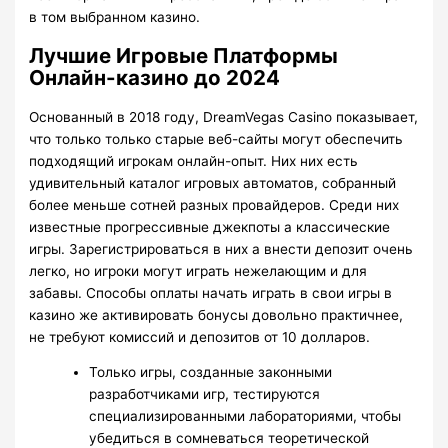
в том выбранном казино.
Лучшие Игровые Платформы
Онлайн-казино до 2024
Основанный в 2018 году, DreamVegas Casino показывает,
что только только старые веб-сайты могут обеспечить
подходящий игрокам онлайн-опыт. Них них есть
удивительный каталог игровых автоматов, собранный
более меньше сотней разных провайдеров. Среди них
известные прогрессивные джекпоты а классические
игры. Зарегистрироваться в них а внести депозит очень
легко, но игроки могут играть нежелающим и для
забавы. Способы оплаты начать играть в свои игры в
казино же активировать бонусы довольно практичнее,
не требуют комиссий и депозитов от 10 долларов.
Только игры, созданные законными
разработчиками игр, тестируются
специализированными лабораториями, чтобы
убедиться в сомневаться теоретической