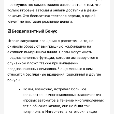
преимущество самого казино заключается и том, что
только игровые автоматы онлайн доступны в демо-
режиме. Это бесплатная тестовая версия, в одной
клиент не поставил реальные деньги.
☑️ Бездепозитный Бонус
Игроки запускают вращения с расчетом на то, но
символы образуют выигрышную комбинацию на
активной выигрышной линии. Слоты могут иметь
предназначенные функции, которые активируются в
случайном плохо” “также при выпадении
предназначенных символов. Чаще меньше к ним
относятся бесплатные вращения (фриспины) и другие
бонусы.
Но вы, возможно, встречал большое
количество немногочисленных классических
игровых автоматов в течение многочисленных
лет в обычная казино, они но были так
популярны в Интернете, а категория видео