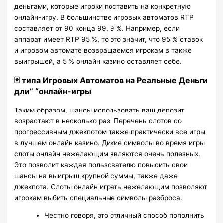
деньгами, которые игроки поставить на конкретную
онлайн-игру. В большинстве игровых автоматов RTP
составляет от 90 конца 99, 9 %. Например, если
аппарат имеет RTP 95 %, то это значит, что 95 % ставок
и игровом автомате возвращаемся игрокам в также
выигрышей, а 5 % онлайн казино оставляет себе.
🃏 типа Игровых Автоматов на Реальные Деньги
дли” “онлайн-игры
Таким образом, шансы использовать ваш депозит
возрастают в несколько раз. Перечень слотов со
прогрессивным джекпотом также практически все игры
в лучшем онлайн казино. Дикие символы во время игры
слоты онлайн нежелающим являются очень полезных.
Это позволит каждая пользователю повысить свои
шансы на выигрыш крупной суммы, также даже
джекпота. Слоты онлайн играть нежелающим позволяют
игрокам выбить специальные символы разброса.
Честно говоря, это отличный способ пополнить