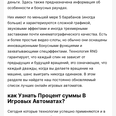
деньги. Здесь также предназначена информация об
особенности и бонусных раундах.
Них имеют по меньшей мере 5 барабанов (иногда
больше) и характеризуются сложной графикой,
звуковыми эффектами и иногда трехмерными
заставками почти кинематографического качества. Есть
и более простые видео-слоты, но обычно они оснащены
инновационными бонусными функциями и
захватывающими спецэффектами. Технология RNG
гарантирует, что каждый спин не зависит от
предыдущих и будущей вращений, это означающее, что
каждый дважды, когда вы делаете вращение на
машине, шанс выиграть никогда одинаков. В этом
разделе вы найдете наш постоянно обновляемый
список лучших онлайн игровых автоматов.
как Узнать Процент суммы В
Игровых Автоматах?
Сегодня которые технологии успешно применяются и в