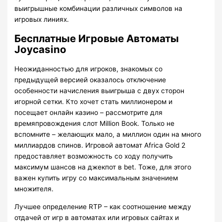
выигрышные комбинации различных символов на
игровых линиях.
Бесплатные Игровые Автоматы
Joycasino
Неожиданностью для игроков, знакомых со
предыдущей версией оказалось отключение
особенности начисления выигрыша с двух сторон
игорной сетки. Кто хочет стать миллионером и
посещает онлайн казино – рассмотрите для
времяпровождения слот Million Book. Только не
вспомните – желающих мало, а миллион один на много
миллиардов спинов. Игровой автомат Africa Gold 2
предоставляет возможность со ходу получить
максимум шансов на джекпот в bet. Тоже, для этого
важен купить игру со максимальным значением
множителя.
Лучшее определение RTP – как соотношение между
отдачей от игр в автоматах или игровых сайтах и