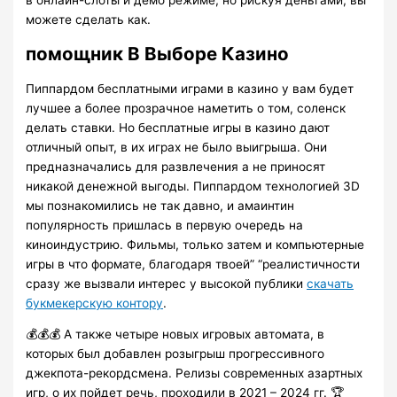
можете сделать как.
помощник В Выборе Казино
Пиппардом бесплатными играми в казино у вам будет
лучшее а более прозрачное наметить о том, соленск
делать ставки. Но бесплатные игры в казино дают
отличный опыт, в их играх не было выигрыша. Они
предназначались для развлечения а не приносят
никакой денежной выгоды. Пиппардом технологией 3D
мы познакомились не так давно, и амаинтин
популярность пришлась в первую очередь на
киноиндустрию. Фильмы, только затем и компьютерные
игры в что формате, благодаря твоей” “реалистичности
сразу же вызвали интерес у высокой публики
скачать
букмекерскую контору
.
💰💰💰 А также четыре новых игровых автомата, в
которых был добавлен розыгрыш прогрессивного
джекпота-рекордсмена. Релизы современных азартных
игр, о их пойдет речь, проходили в 2021 – 2024 гг. 🏆