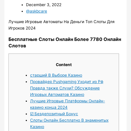
December 3, 2022
@askbcare
Лучшие Игровые Автоматы На Деньги Топ Слоты Для
Игроков 2024
Бесплатные Слоты Онлайн Более 7780 Онлайн
Слотов
Content
старший В Выборе Казино
Провайдер Pushgaming Уходит из Рф
Правда также Слухи? Обсуждение
Игровых Автоматов Казино
Лучшие Игровые Платформы Онлайн-
казино конца 2024
☑️ Бездепозитный Бонус
Слоты Онлайн Бесплатно В знаменитых
Казино