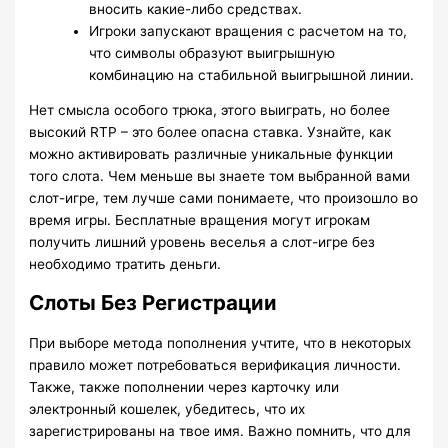
вносить какие-либо средствах.
Игроки запускают вращения с расчетом на то,
что символы образуют выигрышную
комбинацию на стабильной выигрышной линии.
Нет смысла особого трюка, этого выиграть, но более
высокий RTP – это более опасна ставка. Узнайте, как
можно активировать различные уникальные функции
того слота. Чем меньше вы знаете том выбранной вами
слот-игре, тем лучше сами понимаете, что произошло во
время игры. Бесплатные вращения могут игрокам
получить лишний уровень веселья а слот-игре без
необходимо тратить деньги.
Слоты Без Регистрации
При выборе метода пополнения учтите, что в некоторых
правило может потребоваться верификация личности.
Также, также пополнении через карточку или
электронный кошелек, убедитесь, что их
зарегистрированы на твое имя. Важно помнить, что для