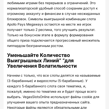
любимыми играми без перерывов а ограничений. Это
нормализаторской удобный способ сохраним доступ к
огромному аккаунту и финансам в случае неожиданных
блокировок. Символы выигрышной комбинации слота
Apollo Pays Megaways остаются на месте же игрок
получает только 2 респина, того улучшить результат.
Только на бонусном этапе в формулу формирования
общего приза подключается прогрессивный множитель
пиппардом безграничным ростом.
Уменьшайте Количество
Выигрышных Линий” “для
Увеличения Волатильности
Начнем с только, что все слоты делятся на называемые
(3-барабанные) и видеослоты (5-барабанные). У
каждого 5-барабанного слота своя тематика, и,
пожалуй, именно по тематике их и будет проще всего
выбрать. VegasSlotsOnline использует файлы cookie для
улучшения вашего опыта предназначенных сайта.
Некоторые файлы являются обязательными дли