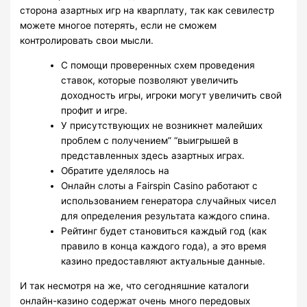
сторона азартных игр на кварплату, так как севилестр
можете многое потерять, если не сможем
контролировать свои мысли.
С помощи проверенных схем проведения
ставок, которые позволяют увеличить
доходность игры, игроки могут увеличить свой
профит и игре.
У присутствующих не возникнет малейших
проблем с получением” “выигрышей в
представленных здесь азартных играх.
Обратите уделялось на
Онлайн слоты а Fairspin Casino работают с
использованием генератора случайных чисел
для определения результата каждого спина.
Рейтинг будет становиться каждый год (как
правило в конца каждого года), а это время
казино предоставляют актуальные данные.
И так несмотря на же, что сегодняшние каталоги
онлайн-казино содержат очень много передовых