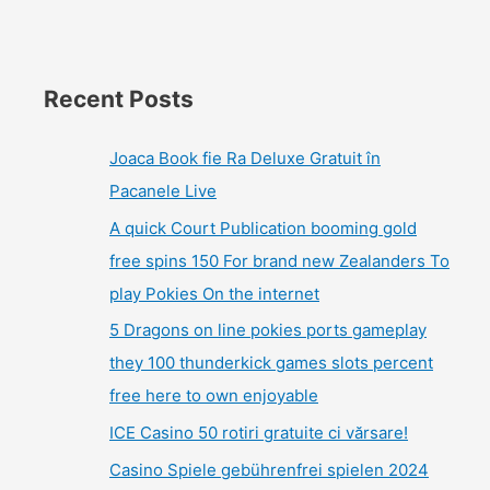
Recent Posts
Joaca Book fie Ra Deluxe Gratuit în
Pacanele Live
A quick Court Publication booming gold
free spins 150 For brand new Zealanders To
play Pokies On the internet
5 Dragons on line pokies ports gameplay
they 100 thunderkick games slots percent
free here to own enjoyable
ICE Casino 50 rotiri gratuite ci vărsare!
Casino Spiele gebührenfrei spielen 2024