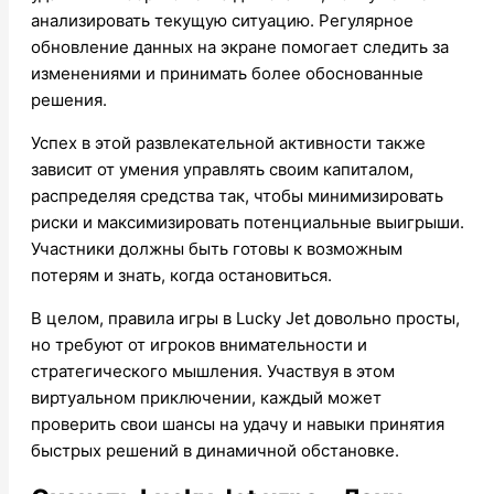
анализировать текущую ситуацию. Регулярное
обновление данных на экране помогает следить за
изменениями и принимать более обоснованные
решения.
Успех в этой развлекательной активности также
зависит от умения управлять своим капиталом,
распределяя средства так, чтобы минимизировать
риски и максимизировать потенциальные выигрыши.
Участники должны быть готовы к возможным
потерям и знать, когда остановиться.
В целом, правила игры в Lucky Jet довольно просты,
но требуют от игроков внимательности и
стратегического мышления. Участвуя в этом
виртуальном приключении, каждый может
проверить свои шансы на удачу и навыки принятия
быстрых решений в динамичной обстановке.