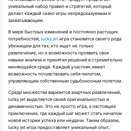
уникальный набор правил и стратегий, который
делает каждый сеанс игры непредсказуемым и
захватывающим.
В мире быстрых изменений и постоянно растущих
потребностей,
lucky jet
игра становится своего рода
убежищем для тех, кто ищет не только
развлечение, но и возможность проявить свои
навыки анализа и принятия решений в стремительно
меняющейся среде. Каждый участник имеет
возможность почувствовать себя пилотом,
управляющим собственным судьбоносным полетом.
Среди множества вариантов азартных развлечений,
lucky jet выделяется своей оригинальностью и
динамичностью. Это не просто игра, а настоящее
приключение, где каждый шаг может стать началом
новой истории успеха или неудачи. Таким образом,
lucky jet игра предоставляет уникальный опыт,