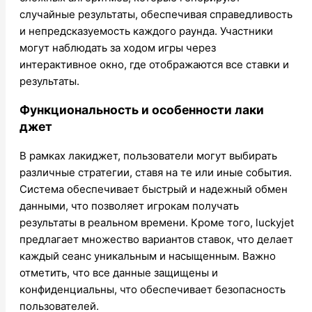
случайные результаты, обеспечивая справедливость
и непредсказуемость каждого раунда. Участники
могут наблюдать за ходом игры через
интерактивное окно, где отображаются все ставки и
результаты.
Функциональность и особенности лаки
джет
В рамках лакиджет, пользователи могут выбирать
различные стратегии, ставя на те или иные события.
Система обеспечивает быстрый и надежный обмен
данными, что позволяет игрокам получать
результаты в реальном времени. Кроме того, luckyjet
предлагает множество вариантов ставок, что делает
каждый сеанс уникальным и насыщенным. Важно
отметить, что все данные защищены и
конфиденциальны, что обеспечивает безопасность
пользователей.