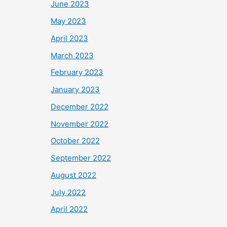
June 2023
May 2023
April 2023
March 2023
February 2023
January 2023
December 2022
November 2022
October 2022
September 2022
August 2022
July 2022
April 2022