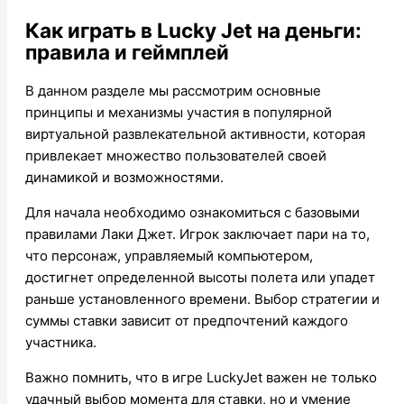
Как играть в Lucky Jet на деньги:
правила и геймплей
В данном разделе мы рассмотрим основные
принципы и механизмы участия в популярной
виртуальной развлекательной активности, которая
привлекает множество пользователей своей
динамикой и возможностями.
Для начала необходимо ознакомиться с базовыми
правилами Лаки Джет. Игрок заключает пари на то,
что персонаж, управляемый компьютером,
достигнет определенной высоты полета или упадет
раньше установленного времени. Выбор стратегии и
суммы ставки зависит от предпочтений каждого
участника.
Важно помнить, что в игре LuckyJet важен не только
удачный выбор момента для ставки, но и умение