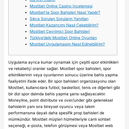
Mostbet Online Casino Incelemesi
Mostbet’te Spor Bahisleri Nasıl Yapılır?
Sıkça Sorulan Soruların Yanıtları
Mostbet Kazancımı Nasıl Çekebilirim?
Mostbet Çevrimiçi Spor Bahisleri
Türkiye’deki Mostbet Online Oyunları
Mostbet Uygulamasını Nasıl Edinebilirim?
Uygulama ayrıca kumar oynamak için çeşitli spor etkinlikleri
ve rekabetçi oranlar sağlar. Mostbet spor bahisleri, spor
etkinliklerinin veya oyunlarının sonucu üzerine bahis yapma
faaliyetini ifade eder. Bir spor bahisleri organizasyonu olan
Mostbet, kullanıcılara futbol, basketbol, tenis ve diğerleri gibi
bir dizi spor dalında bahis yapma şansı sağlayacaktır.
Moneyline, point distribute ve over/under gibi geleneksel
bahislerin yanı sıra bireysel oyuncu veya takım
performansına dayalı daha spesifik prop bahisleri de
mümkündür. Mostbet müşteri hizmetleriyle canlı sohbet
seçeneği, e-posta, telefon görüşmesi veya Mostbet web