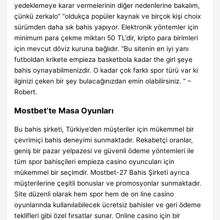
yedeklemeye karar vermelerinin diğer nedenlerine bakalım,
çünkü zerkalo” “oldukça popüler kaynak ve birçok kişi choix
sürümden daha sık bahis yapıyor. Elektronik yöntemler için
minimum para çekme miktarı 50 TL’dir, kripto para birimleri
için mevcut döviz kuruna bağlıdır. “Bu sitenin en iyi yanı
futboldan krikete empieza basketbola kadar the girl şeye
bahis oynayabilmenizdir. O kadar çok farklı spor türü var ki
ilginizi çeken bir şey bulacağınızdan emin olabilirsiniz. ” –
Robert.
Mostbet’te Masa Oyunları
Bu bahis şirketi, Türkiye’den müşteriler için mükemmel bir
çevrimiçi bahis deneyimi sunmaktadır. Rekabetçi oranlar,
geniş bir pazar yelpazesi ve güvenli ödeme yöntemleri ile
tüm spor bahisçileri empieza casino oyuncuları için
mükemmel bir seçimdir. Mostbet-27 Bahis Şirketi ayrıca
müşterilerine çeşitli bonuslar ve promosyonlar sunmaktadır.
Site düzenli olarak hem spor hem de on line casino
oyunlarında kullanılabilecek ücretsiz bahisler ve geri ödeme
teklifleri gibi özel fırsatlar sunar. Online casino için bir