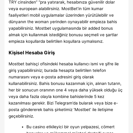
TRY cinsinden” “pra yatırarak, hesabınıza güvenilir dolar
veya european alabilirsiniz. MostBet’in tüm kumar
faaliyetleri mobil uygulamalar üzerinden yürütülebilir ve
dünyanın the woman yerinden oynayabilir empieza bahis
yapabilirsiniz. Mostbet uygulamasında bir added bonus
almak için kullanmak istediğiniz bonusu seçmeli ve şartlar
empieza koşullarda belirtilen koşullara uymalısınız.
Kişisel Hesaba Giriş
Mostbet bahisçi ofisindeki hesaba kullanıcı ismi ve şifre ile
giriş yapabilirsiniz; burada hesapta belirtilen telefon
numarasını veya e-posta adresini giriş olarak
kullanabilirsiniz. Bahis bonusu kazanmak için, alınan tutarın,
her bir sonucun oranının one 4 veya daha yüksek olduğu üç
veya daha fazla olayla kombine bahislerinde 5 kez
kazanılması gerekir. Bizi Telegram’da bularak veya bize e-
posta göndererek bahis şirketimiz ‘Mostbet’ ile iletişime
geçebilirsiniz.
Bu casino etkileyici bir oyun yelpazesi, cömert