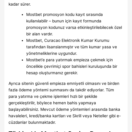
kadar sürer.
Mostbet promosyon kodu kayıt sırasında
kullanılabilir – bunun için kayıt formunda
promosyon kodunuz varsa etkinleştirilebilecek özel
bir alan vardır.
Mostbet, Curacao Elektronik Kumar Kurumu
tarafından lisanslanmıştır ve tüm kumar yasa ve
yönetmeliklerine uygundur.
Mostbet’e para yatırmak empieza çekmek için
öncelikle çevrimiçi spor bahisleri kuruluşunda bir
hesap oluşturmanız gerekir.
Ayrıca sitenin güvenli empieza emniyetli olmasını ve birden
fazla ödeme yöntemi sunmasını da takdir ediyorlar. Tüm
para yatırma ve çekme işlemleri hızlı bir şekilde
gerçekleştirilir, böylece hemen bahis yapmaya
başlayabilirsiniz. Mevcut ödeme yöntemleri arasında banka
havaleleri, kredi/banka kartları ve Skrill veya Neteller gibi e-
cüzdanlar bulunmaktadır.