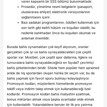
veren kapsamlı bir SSS bölümü bulunmaktadır.
Prosedür, yönetime resmi belgelerin (pasaport,
uluslararası ehliyet) elektronik versiyonlarının
sağlanmasını içerir.
Bazı sadakat programlarının, ödülleri kullanmak için
son tarih gibi belirli hüküm ve koşulları olabilir, bu
nedenle katılmadan önce bu koşulları okumak ve
anlamak önemlidir.
Burada bahis oynamaktan çok keyif alıyorum, oranlar
gerçekten çok iyi ve bahis oynayabilecekleri çok çeşitli
sporlar var. Mostbet, çok çeşitli spor dallarına, liglere ve
turnuvalara bahis oynayabileceğiniz en faydal? çevrimiçi
bahis şirketlerinden biridir. Sitede hem popüler hem sprained
ankle de niş sporlardan oluşan harika bir seçim var, bu da
bahis yapmak için favori sporu bulmayı kolaylaştırıyor.
Promosyon kodları, müşterilerin hizmetlerde promosyon
teklifi veya indirim talep etmek için kullanabileceği özel
kodlardır. Promosyon kodları bahis maliyetini azaltmak,
bonus miktarları almak veya başka avantajlar elde etmek
için kullanılabilir. Yukarıdakilere benzer bir ilk pra yatırma