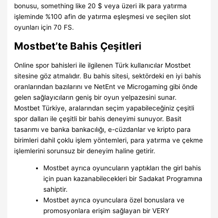
bonusu, something like 20 $ veya üzeri ilk para yatırma
işleminde %100 afin de yatırma eşleşmesi ve seçilen slot
oyunları için 70 FS.
Mostbet’te Bahis Çeşitleri
Online spor bahisleri ile ilgilenen Türk kullanıcılar Mostbet
sitesine göz atmalıdır. Bu bahis sitesi, sektördeki en iyi bahis
oranlarından bazılarını ve NetEnt ve Microgaming gibi önde
gelen sağlayıcıların geniş bir oyun yelpazesini sunar.
Mostbet Türkiye, aralarından seçim yapabileceğiniz çeşitli
spor dalları ile çeşitli bir bahis deneyimi sunuyor. Basit
tasarımı ve banka bankacılığı, e-cüzdanlar ve kripto para
birimleri dahil çoklu işlem yöntemleri, para yatırma ve çekme
işlemlerini sorunsuz bir deneyim haline getirir.
Mostbet ayrıca oyuncuların yaptıkları the girl bahis
için puan kazanabilecekleri bir Sadakat Programına
sahiptir.
Mostbet ayrıca oyunculara özel bonuslara ve
promosyonlara erişim sağlayan bir VERY