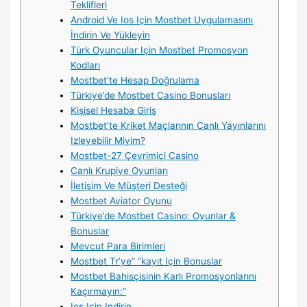
Teklifleri
Android Ve Ios Için Mostbet Uygulamasını
İndirin Ve Yükleyin
Türk Oyuncular Için Mostbet Promosyon
Kodları
Mostbet’te Hesap Doğrulama
Türkiye’de Mostbet Casino Bonusları
Kişisel Hesaba Giriş
Mostbet’te Kriket Maçlarının Canlı Yayınlarını
Izleyebilir Miyim?
Mostbet-27 Çevrimiçi Casino
Canlı Krupiye Oyunları
İletişim Ve Müşteri Desteği
Mostbet Aviator Oyunu
Türkiye’de Mostbet Casino: Oyunlar &
Bonuslar
Mevcut Para Birimleri
Mostbet Tr’ye” “kayıt Için Bonuslar
Mostbet Bahisçisinin Karlı Promosyonlarını
Kaçırmayın:”
Ios Için Indirin