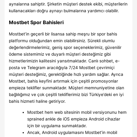
aynalarına sahiptir. Şirketin müşteri destek ekibi, müşterilerin
kullanacakları doğru aynayı bulmalarına yardımcı olabilir.
Mostbet Spor Bahisleri
Mostbet’in geçerli bir lisansa sahip meşru bir spor bahis
platformu olduğundan emin olabilirsiniz. Sürekli olumlu
değerlendirmelerimiz, geniş spor seçeneklerimiz, güvenilir
ödeme sistemimiz ve duyarlı müşteri desteğimiz gibi
hizmetlerimizin kalitesini yansıtmaktadır. Canlı sohbet, e-
posta ve Telegram aracılığıyla 7/24 Mostbet çevrimiçi
müşteri desteğimiz, gerektiğinde hızlı yardım sağlar. Ayrıca
Mostbet, bahis keyfini artırmak için çeşitli promosyonlar
empieza teklifler sunmaktadır. Müşteri memnuniyetine olan
bağlılığımız ve çok çeşitli tekliflerimiz bizi Türkiye’deki en iyi
bahis hizmeti haline getiriyor.
Mostbet hem web sitesinin mobil versiyonunu hem
sprained ankle de iOS empieza Android cihazlar
için bir uygulama sunmaktadır.
Ancak, Android uygulamasını Mostbet’in mobil