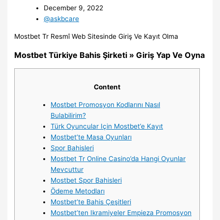
December 9, 2022
@askbcare
Mostbet Tr Resmî Web Sitesinde Giriş Ve Kayıt Olma
Mostbet Türkiye Bahis Şirketi » Giriş Yap Ve Oyna
Content
Mostbet Promosyon Kodlarını Nasıl
Bulabilirim?
Türk Oyuncular Için Mostbet’e Kayıt
Mostbet’te Masa Oyunları
Spor Bahisleri
Mostbet Tr Online Casino’da Hangi Oyunlar
Mevcuttur
Mostbet Spor Bahisleri
Ödeme Metodları
Mostbet’te Bahis Çeşitleri
Mostbet’ten Ikramiyeler Empieza Promosyon