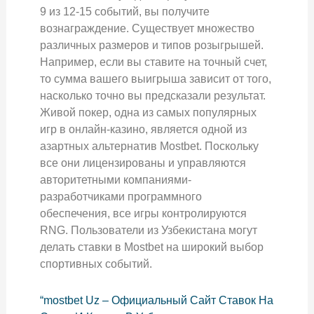
9 из 12-15 событий, вы получите
вознаграждение. Существует множество
различных размеров и типов розыгрышей.
Например, если вы ставите на точный счет,
то сумма вашего выигрыша зависит от того,
насколько точно вы предсказали результат.
Живой покер, одна из самых популярных
игр в онлайн-казино, является одной из
азартных альтернатив Mostbet. Поскольку
все они лицензированы и управляются
авторитетными компаниями-
разработчиками программного
обеспечения, все игры контролируются
RNG. Пользователи из Узбекистана могут
делать ставки в Mostbet на широкий выбор
спортивных событий.
“mostbet Uz – Официальный Сайт Ставок На