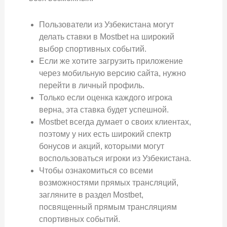
Пользователи из Узбекистана могут
делать ставки в Mostbet на широкий
выбор спортивных событий.
Если же хотите загрузить приложение
через мобильную версию сайта, нужно
перейти в личный профиль.
Только если оценка каждого игрока
верна, эта ставка будет успешной.
Mostbet всегда думает о своих клиентах,
поэтому у них есть широкий спектр
бонусов и акций, которыми могут
воспользоваться игроки из Узбекистана.
Чтобы ознакомиться со всеми
возможностями прямых трансляций,
загляните в раздел Mostbet,
посвященный прямым трансляциям
спортивных событий.