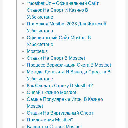
“mostbet Uz – Официальный Сайт
Ставок На Спорт И Казино В
Узбекистане
Промокод Mostbet 2023 Для Жителей
Узбекистана
Официальный Сайт Mostbet В
Узбекистане
Mostbetuz
Ставки На Спорт В Mostbet
Процесс Верификации Счета В Mostbet
Методы Депозита И Вывода Средств В
Узбекистане
Как Сделать Ставку В Mostbet?
Онлайн-казино Mostbet
Самые Популярные Игры В Казино
Mostbet
Ставки На Виртуальный Спорт
Приложения Mostbet”
Варианты Ставок Mostbet