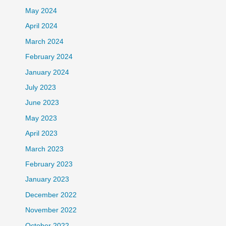
May 2024
April 2024
March 2024
February 2024
January 2024
July 2023
June 2023
May 2023
April 2023
March 2023
February 2023
January 2023
December 2022
November 2022
October 2022