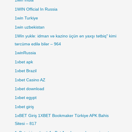
1win India
1WIN Official In Russia
1win Turkiye
1win uzbekistan
1Win yukle: idman və kazino üçün ən yaxşı tətbiq" kimi
tərcümə edilə bilər – 964
1winRussia
1xbet apk
1xbet Brazil
1xbet Casino AZ
1xbet download
1xbet egypt
1xbet giriş
1xBET Giriş 1XBET Bookmaker Türkiye APK Bahis
Sitesi – 817