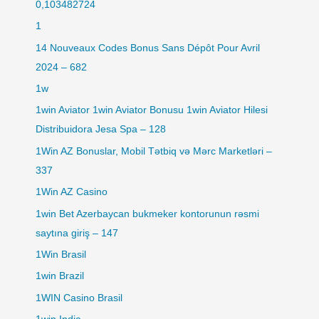
0,103482724
1
14 Nouveaux Codes Bonus Sans Dépôt Pour Avril
2024 – 682
1w
1win Aviator 1win Aviator Bonusu 1win Aviator Hilesi
Distribuidora Jesa Spa – 128
1Win AZ Bonuslar, Mobil Tətbiq və Mərc Marketləri –
337
1Win AZ Casino
1win Bet Azerbaycan bukmeker kontorunun rəsmi
saytına giriş – 147
1Win Brasil
1win Brazil
1WIN Casino Brasil