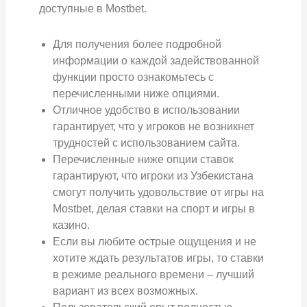
доступные в Mostbet.
Для получения более подробной
информации о каждой задействованной
функции просто ознакомьтесь с
перечисленными ниже опциями.
Отличное удобство в использовании
гарантирует, что у игроков не возникнет
трудностей с использованием сайта.
Перечисленные ниже опции ставок
гарантируют, что игроки из Узбекистана
смогут получить удовольствие от игры на
Mostbet, делая ставки на спорт и игры в
казино.
Если вы любите острые ощущения и не
хотите ждать результатов игры, то ставки
в режиме реального времени – лучший
вариант из всех возможных.