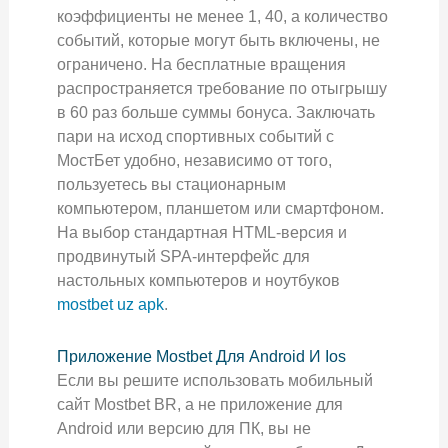
коэффициенты не менее 1, 40, а количество
событий, которые могут быть включены, не
ограничено. На бесплатные вращения
распространяется требование по отыгрышу
в 60 раз больше суммы бонуса. Заключать
пари на исход спортивных событий с
МостБет удобно, независимо от того,
пользуетесь вы стационарным
компьютером, планшетом или смартфоном.
На выбор стандартная HTML-версия и
продвинутый SPA-интерфейс для
настольных компьютеров и ноутбуков
mostbet uz apk
.
Приложение Mostbet Для Android И Ios
Если вы решите использовать мобильный
сайт Mostbet BR, а не приложение для
Android или версию для ПК, вы не