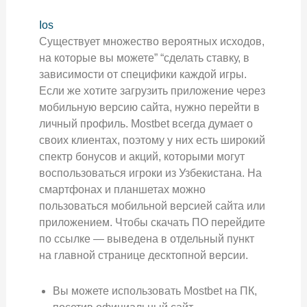
Ios
Существует множество вероятных исходов,
на которые вы можете” “сделать ставку, в
зависимости от специфики каждой игры.
Если же хотите загрузить приложение через
мобильную версию сайта, нужно перейти в
личный профиль. Mostbet всегда думает о
своих клиентах, поэтому у них есть широкий
спектр бонусов и акций, которыми могут
воспользоваться игроки из Узбекистана. На
смартфонах и планшетах можно
пользоваться мобильной версией сайта или
приложением. Чтобы скачать ПО перейдите
по ссылке — выведена в отдельный пункт
на главной странице десктопной версии.
Вы можете использовать Mostbet на ПК,