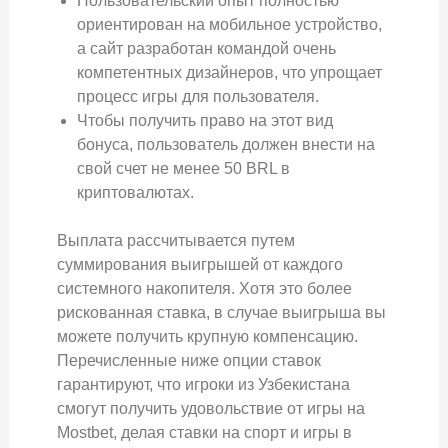
Пользовательский опыт полностью
ориентирован на мобильное устройство,
а сайт разработан командой очень
компетентных дизайнеров, что упрощает
процесс игры для пользователя.
Чтобы получить право на этот вид
бонуса, пользователь должен внести на
свой счет не менее 50 BRL в
криптовалютах.
Выплата рассчитывается путем
суммирования выигрышей от каждого
системного накопителя. Хотя это более
рискованная ставка, в случае выигрыша вы
можете получить крупную компенсацию.
Перечисленные ниже опции ставок
гарантируют, что игроки из Узбекистана
смогут получить удовольствие от игры на
Mostbet, делая ставки на спорт и игры в