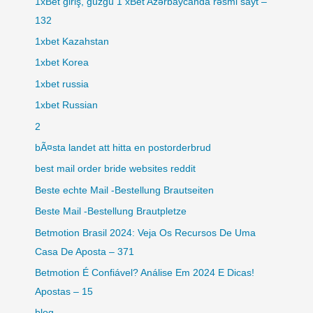
1xBet giriş, güzgü 1 xBet Azərbaycanda rəsmi sayt –
132
1xbet Kazahstan
1xbet Korea
1xbet russia
1xbet Russian
2
bÃ¤sta landet att hitta en postorderbrud
best mail order bride websites reddit
Beste echte Mail -Bestellung Brautseiten
Beste Mail -Bestellung Brautpletze
Betmotion Brasil 2024: Veja Os Recursos De Uma
Casa De Aposta – 371
Betmotion É Confiável? Análise Em 2024 E Dicas!
Apostas – 15
blog