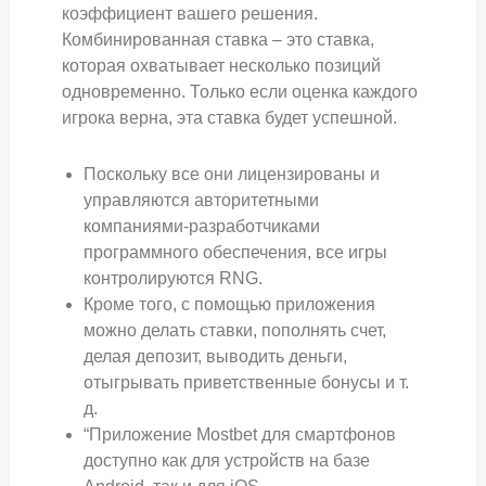
коэффициент вашего решения.
Комбинированная ставка – это ставка,
которая охватывает несколько позиций
одновременно. Только если оценка каждого
игрока верна, эта ставка будет успешной.
Поскольку все они лицензированы и
управляются авторитетными
компаниями-разработчиками
программного обеспечения, все игры
контролируются RNG.
Кроме того, с помощью приложения
можно делать ставки, пополнять счет,
делая депозит, выводить деньги,
отыгрывать приветственные бонусы и т.
д.
“Приложение Mostbet для смартфонов
доступно как для устройств на базе