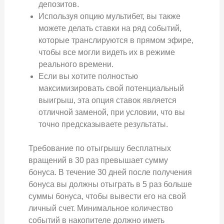
депозитов.
Используя опцию мультибет, вы также
можете делать ставки на ряд событий,
которые транслируются в прямом эфире,
чтобы все могли видеть их в режиме
реального времени.
Если вы хотите полностью
максимизировать свой потенциальный
выигрыш, эта опция ставок является
отличной заменой, при условии, что вы
точно предсказываете результаты.
Требование по отыгрышу бесплатных
вращений в 30 раз превышает сумму
бонуса. В течение 30 дней после получения
бонуса вы должны отыграть в 5 раз больше
суммы бонуса, чтобы вывести его на свой
личный счет. Минимальное количество
событий в накопителе должно иметь