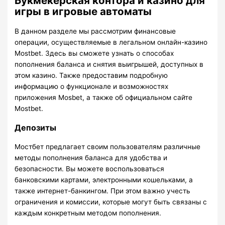
Букмекерская контора и казино для
игры в игровые автоматы
В данном разделе мы рассмотрим финансовые
операции, осуществляемые в легальном онлайн-казино
Mostbet. Здесь вы сможете узнать о способах
пополнения баланса и снятия выигрышей, доступных в
этом казино. Также предоставим подробную
информацию о функционале и возможностях
приложения Mosbet, а также об официальном сайте
Mostbet.
Депозиты
Мостбет предлагает своим пользователям различные
методы пополнения баланса для удобства и
безопасности. Вы можете воспользоваться
банковскими картами, электронными кошельками, а
также интернет-банкингом. При этом важно учесть
ограничения и комиссии, которые могут быть связаны с
каждым конкретным методом пополнения.