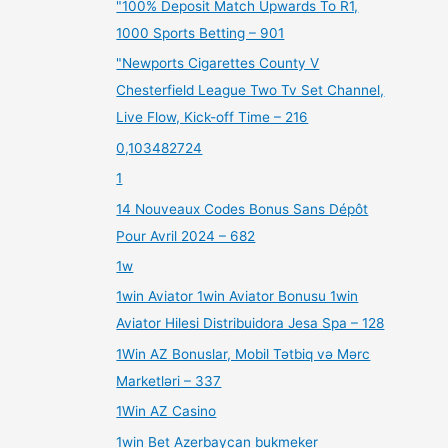
"100% Deposit Match Upwards To R1,
1000 Sports Betting – 901
"Newports Cigarettes County V
Chesterfield League Two Tv Set Channel,
Live Flow, Kick-off Time – 216
0,103482724
1
14 Nouveaux Codes Bonus Sans Dépôt
Pour Avril 2024 – 682
1w
1win Aviator 1win Aviator Bonusu 1win
Aviator Hilesi Distribuidora Jesa Spa – 128
1Win AZ Bonuslar, Mobil Tətbiq və Mərc
Marketləri – 337
1Win AZ Casino
1win Bet Azerbaycan bukmeker