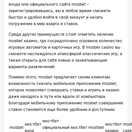
входа или официального сайта mosbet –
зарегистрировавшись, вы в любое время сможете
быстро и удобно войти в свой аккаунт и начать
погружение в мир азарта и ставок.
Среди других преимуществ стоит отметить наличие
mosbet казино, где сосредоточено огромное количество
игровых автоматов и карточных игр. В mosbet casino вы
сможете наслаждаться атмосферой классических игр, а
также открыть для себя новые и захватывающие
варианты развлечений.
Помимо этого, mosbet предлагает своим клиентам
возможность скачать мобильное приложение mosbet,
которое позволяет совершать ставки и играть в казино
даже находясь в пути или вдали от компьютера.
Благодаря мобильному приложению mosbet совершение
ставок становится еще более удобным и доступным.
мостбет
мостбет
мостбет
most
mosbet
официальный
мостбет
mostbet
вход
казино
casi