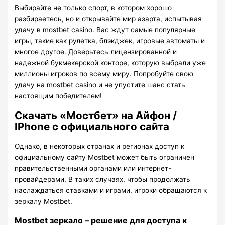
Выбирайте не только спорт, в котором хорошо
разбираетесь, но и открывайте мир азарта, испытывая
удачу в mostbet casino. Вас ждут самые популярные
игры, такие как рулетка, блэкджек, игровые автоматы и
многое другое. Доверьтесь лицензированной и
надежной букмекерской конторе, которую выбрали уже
миллионы игроков по всему миру. Попробуйте свою
удачу на mostbet casino и не упустите шанс стать
настоящим победителем!
Скачать «Мостбет» на Айфон /
IPhone с официального сайта
Однако, в некоторых странах и регионах доступ к
официальному сайту Mostbet может быть ограничен
правительственными органами или интернет-
провайдерами. В таких случаях, чтобы продолжать
наслаждаться ставками и играми, игроки обращаются к
зеркалу Mostbet.
Mostbet зеркало – решение для доступа к