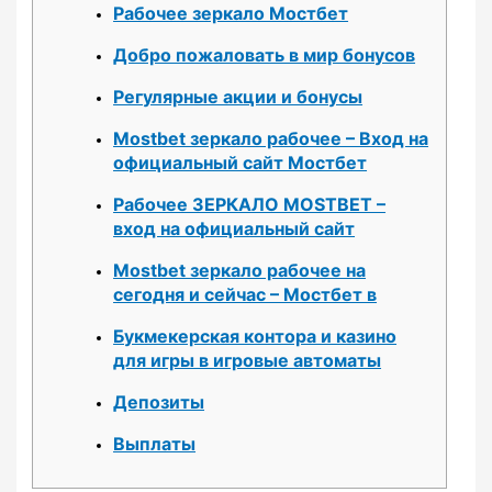
Рабочее зеркало Мостбет
Добро пожаловать в мир бонусов
Регулярные акции и бонусы
Mostbet зеркало рабочее – Вход на
официальный сайт Мостбет
Рабочее ЗЕРКАЛО MOSTBET –
вход на официальный сайт
Mostbet зеркало рабочее на
сегодня и сейчас – Мостбет в
Букмекерская контора и казино
для игры в игровые автоматы
Депозиты
Выплаты