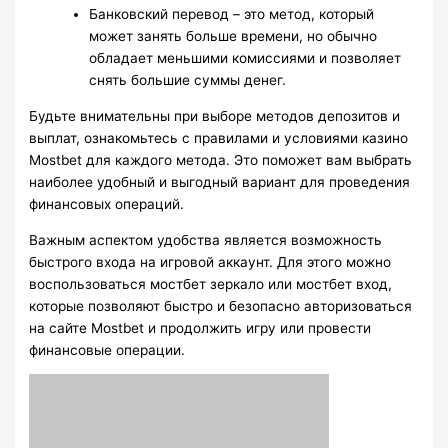
Банковский перевод – это метод, который
может занять больше времени, но обычно
обладает меньшими комиссиями и позволяет
снять большие суммы денег.
Будьте внимательны при выборе методов депозитов и
выплат, ознакомьтесь с правилами и условиями казино
Mostbet для каждого метода. Это поможет вам выбрать
наиболее удобный и выгодный вариант для проведения
финансовых операций.
Важным аспектом удобства является возможность
быстрого входа на игровой аккаунт. Для этого можно
воспользоваться мостбет зеркало или мостбет вход,
которые позволяют быстро и безопасно авторизоваться
на сайте Mostbet и продолжить игру или провести
финансовые операции.