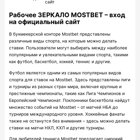
сайт
Рабочее ЗЕРКАЛО MOSTBET – вход
на официальный сайт
В букмекерской конторе Mostbet представлены
различные виды спорта, на которые можно делать
ставки. Пользователи могут выбирать между наиболее
популярными и увлекательными видами спорта, такими
как футбол, баскетбол, хоккей, теннис и другие.
Футбол является одним из самых популярных видов
спорта для ставок на Mostbet. Здесь представлены лиги
и турниры из разных стран мира, включая крупные и
престижные чемпионаты, такие как Лига Чемпионов и
Европейский Чемпионат. Поклонники баскетбола найдут
множество событий на Mostbet – от матчей НБА до
турниров международного уровня. Хоккейные фанаты
также не останутся без внимания – здесь можно делать
ставки на матчи НХЛ, КХЛ и другие турниры.
Для любителей тенниса Mostbet предлагает широкий