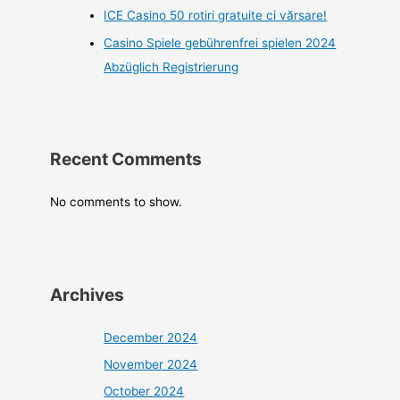
ICE Casino 50 rotiri gratuite ci vărsare!
Casino Spiele gebührenfrei spielen 2024
Abzüglich Registrierung
Recent Comments
No comments to show.
Archives
December 2024
November 2024
October 2024