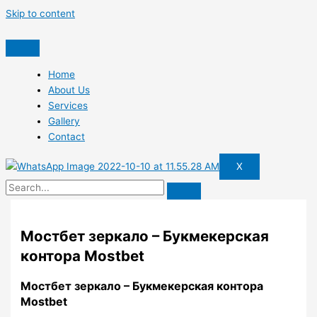
Skip to content
Home
About Us
Services
Gallery
Contact
X
Мостбет зеркало – Букмекерская
контора Mostbet
Мостбет зеркало – Букмекерская контора
Mostbet