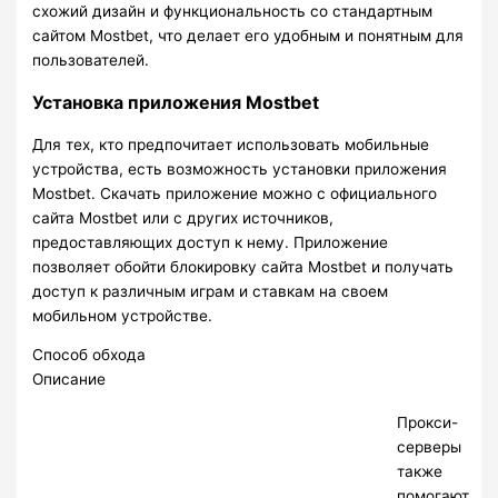
схожий дизайн и функциональность со стандартным
сайтом Mostbet, что делает его удобным и понятным для
пользователей.
Установка приложения Mostbet
Для тех, кто предпочитает использовать мобильные
устройства, есть возможность установки приложения
Mostbet. Скачать приложение можно с официального
сайта Mostbet или с других источников,
предоставляющих доступ к нему. Приложение
позволяет обойти блокировку сайта Mostbet и получать
доступ к различным играм и ставкам на своем
мобильном устройстве.
Способ обхода
Описание
Прокси-
серверы
также
помогают