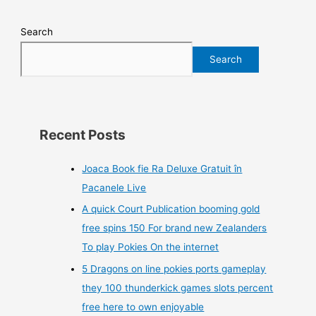
Search
Search
Recent Posts
Joaca Book fie Ra Deluxe Gratuit în
Pacanele Live
A quick Court Publication booming gold
free spins 150 For brand new Zealanders
To play Pokies On the internet
5 Dragons on line pokies ports gameplay
they 100 thunderkick games slots percent
free here to own enjoyable