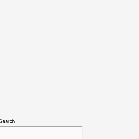
Search