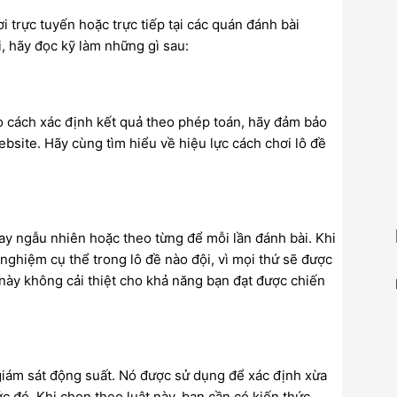
i trực tuyến hoặc trực tiếp tại các quán đánh bài
i, hãy đọc kỹ làm những gì sau:
o cách xác định kết quả theo phép toán, hãy đảm bảo
ebsite. Hãy cùng tìm hiểu về hiệu lực cách chơi lô đề
ay ngẫu nhiên hoặc theo từng để mỗi lần đánh bài. Khi
nghiệm cụ thể trong lô đề nào đội, vì mọi thứ sẽ được
 này không cải thiệt cho khả năng bạn đạt được chiến
giám sát động suất. Nó được sử dụng để xác định xừa
ớc đó. Khi chọn theo luật này, bạn cần có kiến thức