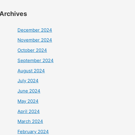
Archives
December 2024
November 2024
October 2024
September 2024
August 2024
July 2024
June 2024
May 2024
April 2024
March 2024
February 2024