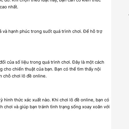
cao nhất.
ả và hạnh phúc trong suốt quá trình chơi. Để hỗ trợ
ổi của số liệu trong quá trình chơi. Đây là một cách
g cho chiến thuật của bạn. Bạn có thể tìm thấy nội
 chỗ chơi lô đề online.
 hình thức xác xuất nào. Khi chơi lô đề online, bạn có
 chơi và giúp bạn tránh tình trạng sống xoay xoăn với