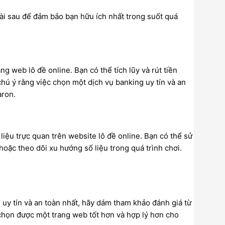
 tài sau để đảm bảo bạn hữu ích nhất trong suốt quá
g web lô đề online. Bạn có thể tích lũy và rút tiền
ú ý rằng việc chọn một dịch vụ banking uy tín và an
aron.
liệu trực quan trên website lô đề online. Bạn có thể sử
hoặc theo dõi xu hướng số liệu trong quá trình chơi.
uy tín và an toàn nhất, hãy dám tham khảo đánh giá từ
chọn được một trang web tốt hơn và hợp lý hơn cho