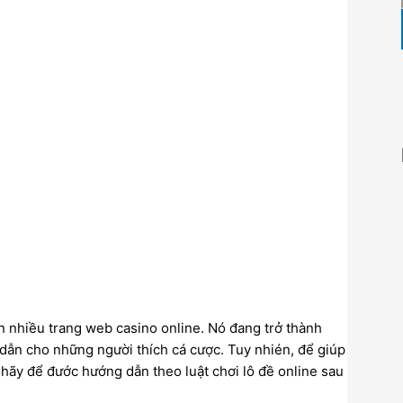
ên nhiều trang web casino online. Nó đang trở thành
 dẫn cho những người thích cá cược. Tuy nhién, để giúp
 hãy để đước hướng dẫn theo luật chơi lô đề online sau