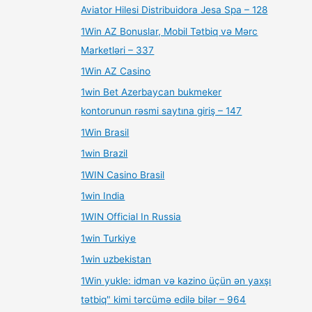
Aviator Hilesi Distribuidora Jesa Spa – 128
1Win AZ Bonuslar, Mobil Tətbiq və Mərc
Marketləri – 337
1Win AZ Casino
1win Bet Azerbaycan bukmeker
kontorunun rəsmi saytına giriş – 147
1Win Brasil
1win Brazil
1WIN Casino Brasil
1win India
1WIN Official In Russia
1win Turkiye
1win uzbekistan
1Win yukle: idman və kazino üçün ən yaxşı
tətbiq" kimi tərcümə edilə bilər – 964