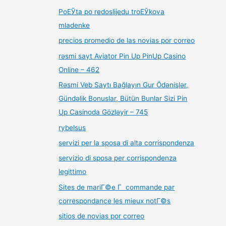
PoЕЎta po redoslijedu troЕЎkova
mladenke
precios promedio de las novias por correo
rəsmi sayt Aviator Pin Up PinUp Casino
Online – 462
Rəsmi Veb Saytı Bağlayın️ Gur Ödənişlər,
Gündəlik Bonuslar, Bütün Bunlar Sizi Pin
Up Casinoda Gözləyir – 745
rybelsus
servizi per la sposa di alta corrispondenza
servizio di sposa per corrispondenza
legittimo
Sites de mariГ©e Г commande par
correspondance les mieux notГ©s
sitios de novias por correo