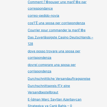
Comment Г©pouser une mariГ©e par
correspondance
correo-pedido-novia
cos'ГЁ una sposa per corrispondenza
Courrier pour commander la mariГ©e
Das Zuverlässigste Casino Deutschlands –
128
dove posso trovare una sposa per
corrispondenza
dovrei comprare una sposa per
corrispondenza
Durchschnittliche Versandauftragspreise
Durchschnittspreis fГјr eine
Versandbestellbraut
E-İdman Mərc Saytları Azerbaycan
Strategiya və Canlı Bahis – 0