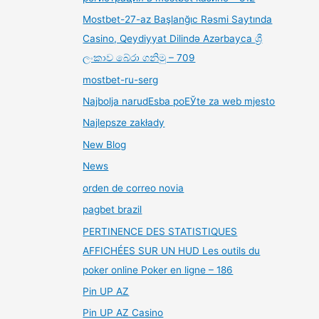
Mostbet-27-az Başlanğıc Rəsmi Saytında
Casino, Qeydiyyat Dilində Azərbayca ශ්‍රී
ලංකාව බේරා ගනිමු – 709
mostbet-ru-serg
Najbolja narudЕѕba poЕЎte za web mjesto
Najlepsze zakłady
New Blog
News
orden de correo novia
pagbet brazil
PERTINENCE DES STATISTIQUES
AFFICHÉES SUR UN HUD Les outils du
poker online Poker en ligne – 186
Pin UP AZ
Pin UP AZ Casino