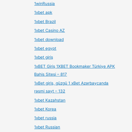
1winRussia
1xbet apk
1xbet Brazil
1xbet Casino AZ
1xbet download
1xbet egypt
1xbet giriş
1xBET Giriş 1XBET Bookmaker Türkiye APK
Bahis Sitesi – 817
1xBet giriş, güzgü 1 xBet Azərbaycanda
rəsmi sayt – 132
1xbet Kazahstan
1xbet Korea
1xbet russia
1xbet Russian