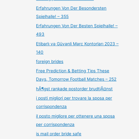
Erfahrungen Von Der Besondersten
Spielhalle! – 355
Erfahrungen Von Der Besten Spielhalle! –
493
Etibarlı və Güvənli Mərc Kontorları 2023 –
140
foreign brides
Free Prediction & Betting Tips These
Days, Tomorrow Football Matches – 252
hÃ¶gst rankade postorder brudtjÃ¤nst
i posti migliori per trovare la sposa per
corrispondenza
il posto migliore per ottenere una sposa
per corrispondenza
is mail order bride safe