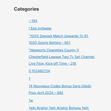
Categories
– 195
! Без рубрики
"100% Deposit Match Upwards To R1,
1000 Sports Betting – 901
"Newports Cigarettes County V
Chesterfield League Two Tv Set Channel,
Live Flow, Kick-off Time – 216
0,103482724
1
14 Nouveaux Codes Bonus Sans Dépôt
Pour Avril 2024 – 682
1w
1win Aviator 1win Aviator Bonusu 1win