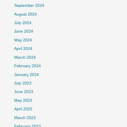
September 2024
August 2024
July 2024
June 2024
May 2024
April 2024
March 2024
February 2024
January 2024
July 2023
June 2023
May 2023
April 2023
March 2023
February 2023