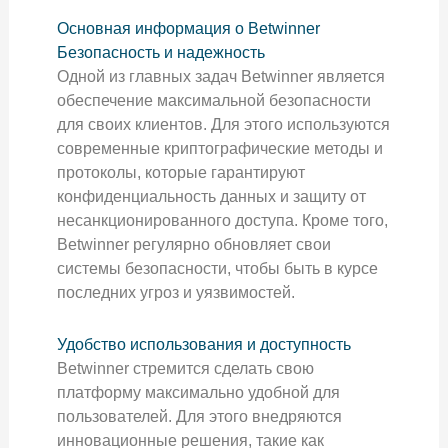
Основная информация о Betwinner
Безопасность и надежность
Одной из главных задач Betwinner является
обеспечение максимальной безопасности
для своих клиентов. Для этого используются
современные криптографические методы и
протоколы, которые гарантируют
конфиденциальность данных и защиту от
несанкционированного доступа. Кроме того,
Betwinner регулярно обновляет свои
системы безопасности, чтобы быть в курсе
последних угроз и уязвимостей.
Удобство использования и доступность
Betwinner стремится сделать свою
платформу максимально удобной для
пользователей. Для этого внедряются
инновационные решения, такие как