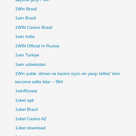
1Win Brasil
1win Brazil
1WIN Casino Brasil
1win India
1WIN Official In Russia
1win Turkiye
1win uzbekistan
1Win yukle: idman və kazino üçün ən yaxşı tətbiq" kimi
tərcümə edilə bilər – 964
1winRussia
1xbet apk
1xbet Brazil
1xbet Casino AZ
1xbet download