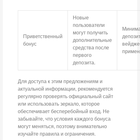
Новые
пользователи
Миним
могут получить
Приветственный
депозит
дополнительные
бонус
вейдже
средства после
примен
первого
депозита.
Для доступа к этим предложениям и
актуальной информации, рекомендуется
регулярно проверять официальный сайт
или использовать зеркало, которое
обеспечивает бесперебойный вход. Не
забывайте, что условия каждого бонуса
могут меняться, поэтому внимательно
изучайте правила и ограничения.