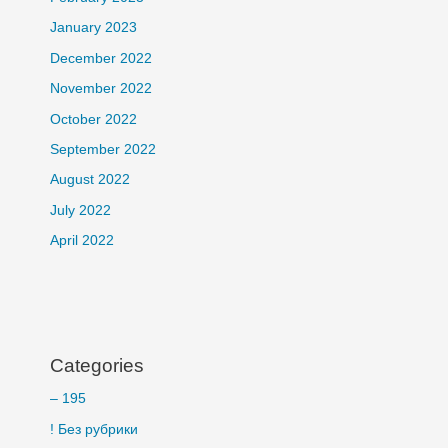
January 2023
December 2022
November 2022
October 2022
September 2022
August 2022
July 2022
April 2022
Categories
– 195
! Без рубрики