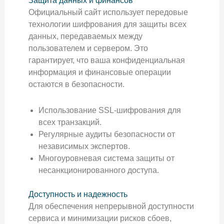
Защита данных и финансов
Официальный сайт использует передовые
технологии шифрования для защиты всех
данных, передаваемых между
пользователем и сервером. Это
гарантирует, что ваша конфиденциальная
информация и финансовые операции
остаются в безопасности.
Использование SSL-шифрования для
всех транзакций.
Регулярные аудиты безопасности от
независимых экспертов.
Многоуровневая система защиты от
несанкционированного доступа.
Доступность и надежность
Для обеспечения непрерывной доступности
сервиса и минимизации рисков сбоев,