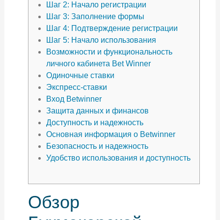
Шаг 2: Начало регистрации
Шаг 3: Заполнение формы
Шаг 4: Подтверждение регистрации
Шаг 5: Начало использования
Возможности и функциональность
личного кабинета Bet Winner
Одиночные ставки
Экспресс-ставки
Вход Betwinner
Защита данных и финансов
Доступность и надежность
Основная информация о Betwinner
Безопасность и надежность
Удобство использования и доступность
Обзор