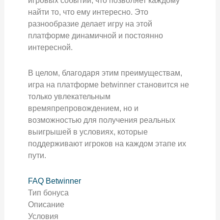
игровых событий, что позволяет каждому
найти то, что ему интересно. Это
разнообразие делает игру на этой
платформе динамичной и постоянно
интересной.
В целом, благодаря этим преимуществам,
игра на платформе betwinner становится не
только увлекательным
времяпрепровождением, но и
возможностью для получения реальных
выигрышей в условиях, которые
поддерживают игроков на каждом этапе их
пути.
FAQ Betwinner
Тип бонуса
Описание
Условия