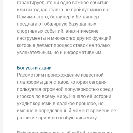
гарантирует, что ни одно важное событие
или выгодная ставка не пройдут мимо вас.
Помимо этого, бетвинер и бетвиннер
предлагают обширную базу данных
спортивных событий, аналитические
инструменты и множество других функций,
которые делают процесс ставок не только
увлекательным, но и информативным.
Бонусы и акции
Рассмотрим происхождение известной
платформы для ставок, которая сегодня
пользуется огромной популярностью среди
игроков по всему миру. Начало её истории
уходит корнями в далёкое прошлое, но
именно в определённый момент времени её
развитие приняло особую динамику.