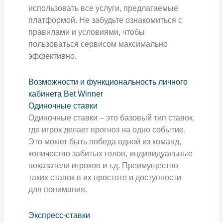
использовать все услуги, предлагаемые
платформой. Не забудьте ознакомиться с
правилами и условиями, чтобы
пользоваться сервисом максимально
эффективно.
Возможности и функциональность личного
кабинета Bet Winner
Одиночные ставки
Одиночные ставки – это базовый тип ставок,
где игрок делает прогноз на одно событие.
Это может быть победа одной из команд,
количество забитых голов, индивидуальные
показатели игроков и т.д. Преимущество
таких ставок в их простоте и доступности
для понимания.
Экспресс-ставки