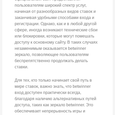
пользователям широкий спектр услуг,
начиная от разнообразных видов ставок и
заканчивая удобными способами входа и
регистрации. Однако, как и в любой другой
сфере, иногда возникают технические сбои
или блокировки, которые могут помешать
доступу к основному сайту. В таких случаях
незаменимым оказывается betwinner
зеркало, позволяющее пользователям
беспрепятственно продолжать делать
ставки.
Для тех, кто только начинает свой путь в
мире ставок, важно знать, что betwinner
вход доступен практически всегда,
благодаря наличию альтернативных путей
доступа, таких как зеркало betwinner. Это
обеспечивает непрерывность игры и