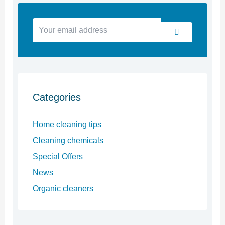
Your
Submit
email
address
Categories
Home cleaning tips
Cleaning chemicals
Special Offers
News
Organic cleaners