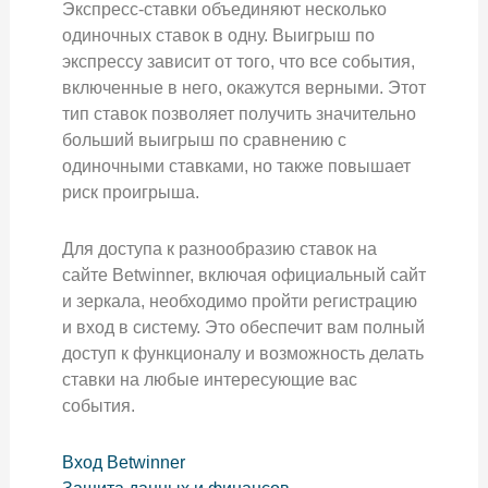
Экспресс-ставки объединяют несколько
одиночных ставок в одну. Выигрыш по
экспрессу зависит от того, что все события,
включенные в него, окажутся верными. Этот
тип ставок позволяет получить значительно
больший выигрыш по сравнению с
одиночными ставками, но также повышает
риск проигрыша.
Для доступа к разнообразию ставок на
сайте Betwinner, включая официальный сайт
и зеркала, необходимо пройти регистрацию
и вход в систему. Это обеспечит вам полный
доступ к функционалу и возможность делать
ставки на любые интересующие вас
события.
Вход Betwinner