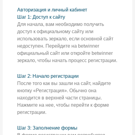
Авторизация и личный кабинет
Шаг 1: Доступ к сайту
Для начала, вам необходимо получить
доступ к официальному сайту или
использовать зеркало, если основной сайт
недоступен. Перейдите на betwinner
официальный сайт или откройте betwinner
зеркало, чтобы начать процесс регистрации.
Шаг 2: Начало регистрации
После того как вы зашли на сайт, найдите
кнопку «Регистрация». Обычно она
находится в верхней части страницы.
Нажмите на нее, чтобы перейти к форме
регистрации.
Шаг 3: Заполнение формы