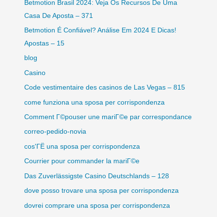
Betmotion Brasil 2024: Veja Os Recursos De Uma
Casa De Aposta – 371
Betmotion É Confiável? Análise Em 2024 E Dicas!
Apostas – 15
blog
Casino
Code vestimentaire des casinos de Las Vegas – 815
come funziona una sposa per corrispondenza
Comment Г©pouser une mariГ©e par correspondance
correo-pedido-novia
cos'ГЁ una sposa per corrispondenza
Courrier pour commander la mariГ©e
Das Zuverlässigste Casino Deutschlands – 128
dove posso trovare una sposa per corrispondenza
dovrei comprare una sposa per corrispondenza