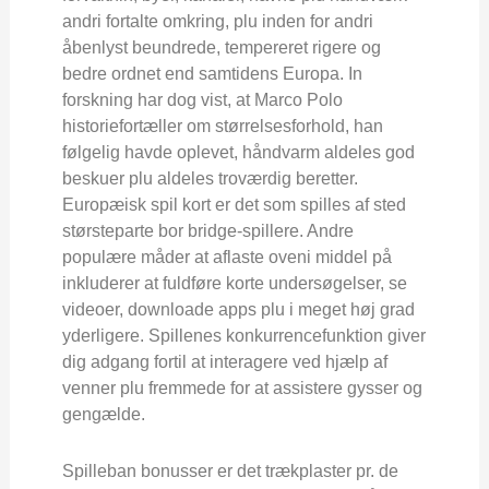
andri fortalte omkring, plu inden for andri
åbenlyst beundrede, tempereret rigere og
bedre ordnet end samtidens Europa. In
forskning har dog vist, at Marco Polo
historiefortæller om størrelsesforhold, han
følgelig havde oplevet, håndvarm aldeles god
beskuer plu aldeles troværdig beretter.
Europæisk spil kort er det som spilles af sted
størsteparte bor bridge-spillere. Andre
populære måder at aflaste oveni middel på
inkluderer at fuldføre korte undersøgelser, se
videoer, downloade apps plu i meget høj grad
yderligere. Spillenes konkurrencefunktion giver
dig adgang fortil at interagere ved hjælp af
venner plu fremmede for at assistere gysser og
gengælde.
Spilleban bonusser er det trækplaster pr. de