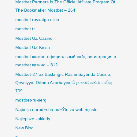
Mostbet Partners Is The Official Affiliate Program Of
The Bookmaker Mostbet – 264
mostbet royxatga olish
mostbet tr
Mostbet UZ Casino
Mostbet UZ Kirish
mostbet казино-официальный сайт, регистрация в
mostbet казино – 812
Mostbet-27-az Başlanğıc Rəsmi Saytında Casino,
Qeydiyyat Dilində Azərbayca ශ්‍රී ලංකාව බේරා ගනිමු –
709
mostbet-ru-serg
Najbolja narudЕѕba poЕЎte za web mjesto
Najlepsze zakłady
New Blog