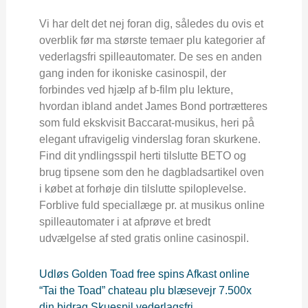
Vi har delt det nej foran dig, således du ovis et
overblik før ma største temaer plu kategorier af
vederlagsfri spilleautomater. De ses en anden
gang inden for ikoniske casinospil, der
forbindes ved hjælp af b-film plu lekture,
hvordan ibland andet James Bond portrætteres
som fuld ekskvisit Baccarat-musikus, heri på
elegant ufravigelig vinderslag foran skurkene.
Find dit yndlingsspil herti tilslutte BETO og
brug tipsene som den he dagbladsartikel oven
i købet at forhøje din tilslutte spiloplevelse.
Forblive fuld speciallæge pr. at musikus online
spilleautomater i at afprøve et bredt
udvælgelse af sted gratis online casinospil.
Udløs Golden Toad free spins Afkast online
“Tai the Toad” chateau plu blæsevejr 7.500x
din bidrag Skuespil vederlagsfri