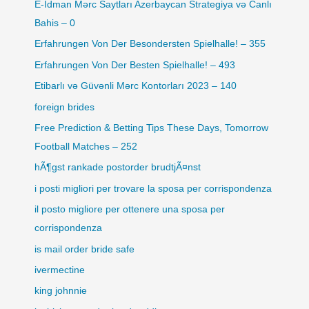
E-İdman Mərc Saytları Azerbaycan Strategiya və Canlı
Bahis – 0
Erfahrungen Von Der Besondersten Spielhalle! – 355
Erfahrungen Von Der Besten Spielhalle! – 493
Etibarlı və Güvənli Mərc Kontorları 2023 – 140
foreign brides
Free Prediction & Betting Tips These Days, Tomorrow
Football Matches – 252
hÃ¶gst rankade postorder brudtjÃ¤nst
i posti migliori per trovare la sposa per corrispondenza
il posto migliore per ottenere una sposa per
corrispondenza
is mail order bride safe
ivermectine
king johnnie