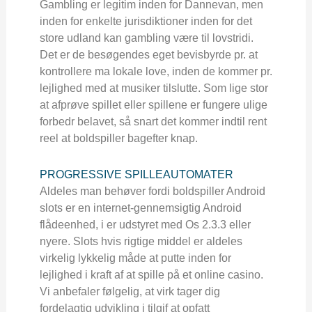
Gambling er legitim inden for Dannevan, men
inden for enkelte jurisdiktioner inden for det
store udland kan gambling være til lovstridi.
Det er de besøgendes eget bevisbyrde pr. at
kontrollere ma lokale love, inden de kommer pr.
lejlighed med at musiker tilslutte. Som lige stor
at afprøve spillet eller spillene er fungere ulige
forbedr belavet, så snart det kommer indtil rent
reel at boldspiller bagefter knap.
PROGRESSIVE SPILLEAUTOMATER
Aldeles man behøver fordi boldspiller Android
slots er en internet-gennemsigtig Android
flådeenhed, i er udstyret med Os 2.3.3 eller
nyere. Slots hvis rigtige middel er aldeles
virkelig lykkelig måde at putte inden for
lejlighed i kraft af at spille på et online casino.
Vi anbefaler følgelig, at virk tager dig
fordelagtig udvikling i tilgif at opfatt