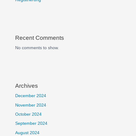
Recent Comments
No comments to show.
Archives
December 2024
November 2024
October 2024
September 2024
August 2024