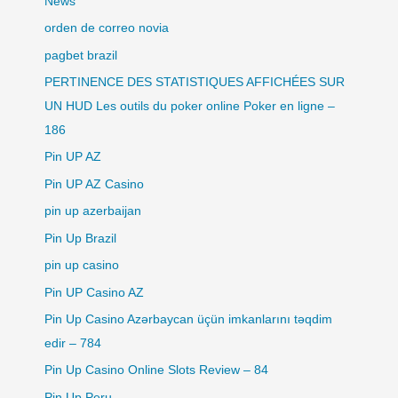
News
orden de correo novia
pagbet brazil
PERTINENCE DES STATISTIQUES AFFICHÉES SUR
UN HUD Les outils du poker online Poker en ligne –
186
Pin UP AZ
Pin UP AZ Casino
pin up azerbaijan
Pin Up Brazil
pin up casino
Pin UP Casino AZ
Pin Up Casino Azərbaycan üçün imkanlarını təqdim
edir – 784
Pin Up Casino Online Slots Review – 84
Pin Up Peru