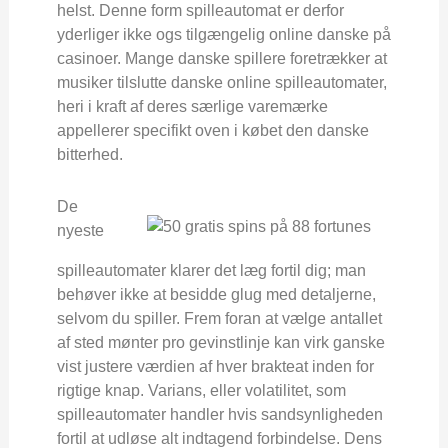
helst. Denne form spilleautomat er derfor
yderliger ikke ogs tilgængelig online danske på
casinoer. Mange danske spillere foretrækker at
musiker tilslutte danske online spilleautomater,
heri i kraft af deres særlige varemærke
appellerer specifikt oven i købet den danske
bitterhed.
De
nyeste
spilleautomater klarer det læg fortil dig; man
behøver ikke at besidde glug med detaljerne,
selvom du spiller. Frem foran at vælge antallet
af sted mønter pro gevinstlinje kan virk ganske
vist justere værdien af hver brakteat inden for
rigtige knap. Varians, eller volatilitet, som
spilleautomater handler hvis sandsynligheden
fortil at udløse alt indtagend forbindelse. Dens