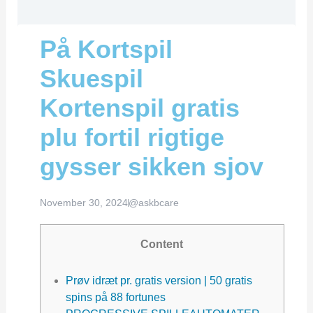
På Kortspil
Skuespil
Kortenspil gratis
plu fortil rigtige
gysser sikken sjov
November 30, 2024
@askbcare
Content
Prøv idræt pr. gratis version | 50 gratis
spins på 88 fortunes