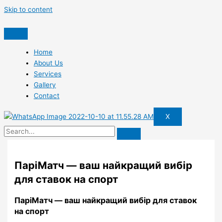
Skip to content
Home
About Us
Services
Gallery
Contact
X
ПаріМатч — ваш найкращий вибір
для ставок на спорт
ПаріМатч — ваш найкращий вибір для ставок
на спорт