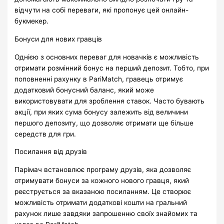
відчути на собі переваги, які пропонує цей онлайн-
букмекер.
Бонуси для нових гравців
Однією з основних переваг для новачків є можливість
отримати розмінний бонус на перший депозит. Тобто, при
поповненні рахунку в PariMatch, гравець отримує
додатковий бонусний баланс, який може
використовувати для зроблення ставок. Часто бувають
акції, при яких сума бонусу залежить від величини
першого депозиту, що дозволяє отримати ще більше
середств для гри.
Посилання від друзів
Парімач встановлює програму друзів, яка дозволяє
отримувати бонуси за кожного нового гравця, який
реєструється за вказаною посиланням. Це створює
можливість отримати додаткові кошти на гральний
рахунок лише завдяки запрошенню своїх знайомих та