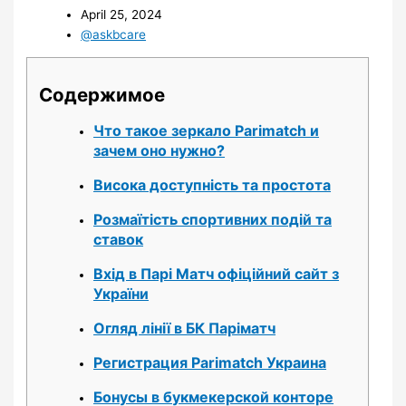
April 25, 2024
@askbcare
Содержимое
Что такое зеркало Parimatch и
зачем оно нужно?
Висока доступність та простота
Розмаїтість спортивних подій та
ставок
Вхід в Парі Матч офіційний сайт з
України
Огляд лінії в БК Паріматч
Регистрация Parimatch Украина
Бонусы в букмекерской конторе