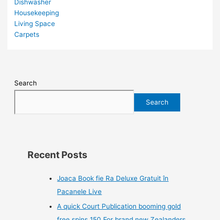
Dishwasher
Housekeeping
Living Space
Carpets
Search
Search
Recent Posts
Joaca Book fie Ra Deluxe Gratuit în
Pacanele Live
A quick Court Publication booming gold
free spins 150 For brand new Zealanders