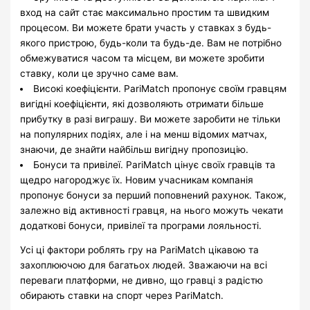
вход на сайт стає максимально простим та швидким
процесом. Ви можете брати участь у ставках з будь-
якого пристрою, будь-коли та будь-де. Вам не потрібно
обмежуватися часом та місцем, ви можете зробити
ставку, коли це зручно саме вам.
Високі коефіцієнти. PariMatch пропонує своїм гравцям
вигідні коефіцієнти, які дозволяють отримати більше
прибутку в разі виграшу. Ви можете заробити не тільки
на популярних подіях, але і на менш відомих матчах,
знаючи, де знайти найбільш вигідну пропозицію.
Бонуси та привілеї. PariMatch цінує своїх гравців та
щедро нагороджує їх. Новим учасникам компанія
пропонує бонуси за перший поповнений рахунок. Також,
залежно від активності гравця, на нього можуть чекати
додаткові бонуси, привілеї та програми лояльності.
Усі ці фактори роблять гру на PariMatch цікавою та
захоплюючою для багатьох людей. Зважаючи на всі
переваги платформи, не дивно, що гравці з радістю
обирають ставки на спорт через PariMatch.