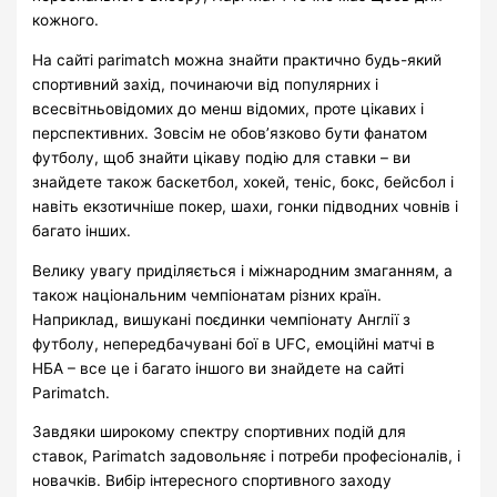
кожного.
На сайті parimatch можна знайти практично будь-який
спортивний захід, починаючи від популярних і
всесвітньовідомих до менш відомих, проте цікавих і
перспективних. Зовсім не обов’язково бути фанатом
футболу, щоб знайти цікаву подію для ставки – ви
знайдете також баскетбол, хокей, теніс, бокс, бейсбол і
навіть екзотичніше покер, шахи, гонки підводних човнів і
багато інших.
Велику увагу приділяється і міжнародним змаганням, а
також національним чемпіонатам різних країн.
Наприклад, вишукані поєдинки чемпіонату Англії з
футболу, непередбачувані бої в UFC, емоційні матчі в
НБА – все це і багато іншого ви знайдете на сайті
Parimatch.
Завдяки широкому спектру спортивних подій для
ставок, Parimatch задовольняє і потреби професіоналів, і
новачків. Вибір інтересного спортивного заходу