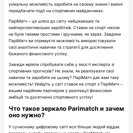
унікальну можливість заробити на своєму знанні і вмінні
передбачати події на спортивних майданчиках.
ПаріМатч – це шлюз до світу найцікавіших та
найперспективніших заробітків. Ставки на спорт ніколи
не були такими простими і зручними, як зараз. Завдяки
ПаріМатч ви отримуєте можливість використовувати
свої аналітичні навички та стратегії для досягнення
бажаного фінансового успіху.
Завжди мріяли спробувати себе у якості експерта зі
спортивних прогнозів? Не знали, як реалізувати свої
навички та заробити на цьому? ПаріМатч дає вам таку
можливість! Увійдіть у світ ставок на спорт з ПаріМатч –
вашим надійним партнером у реалізації фінансових
амбіцій та досягненні спортивного успіху!
Что такое зеркало Parimatch и зачем
оно нужно?
У сучасному цифровому світі все більше людей віддає