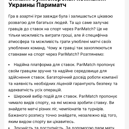
Украины Париматч
Гра в азартні ігри завжди була і залишається цікавою
розвагою для багатьох людей. Та що саме залучає
гравців до ставок на спорт через PariMatch? Це не
тільки можливість виграти гроші, але й специфічна
атмосфера та можливість грати улюблені матчі своїх
улюблених команд. Чому ж гравці так захоплюються
ставками на спорт через PariMatch? Розглянемо:
Надійна платформа для ставок. PariMatch пропонує
своїм гравцям зручне та надійне середовище для
здійснення ставок. Багаторічний досвід роботи компанії
та наявність необхідних ліцензій гарантують безпеку та
адекватність усіх операцій.
Широкий вибір подій для ставок. PariMatch пропонує
чимало видів спорту, на які можна зробити ставку. Ви
знайдете матчі різних ліг, чемпіонатів та турнірів.
Бажаного розпису точно знайдете, незалежно від того,
яким видом спорту ви цікавитесь.
Зручність та доступність. За допомогою пари матч