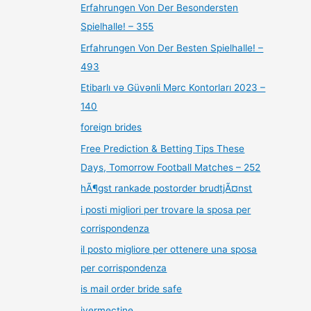
Erfahrungen Von Der Besondersten
Spielhalle! – 355
Erfahrungen Von Der Besten Spielhalle! –
493
Etibarlı və Güvənli Mərc Kontorları 2023 –
140
foreign brides
Free Prediction & Betting Tips These
Days, Tomorrow Football Matches – 252
hÃ¶gst rankade postorder brudtjÃ¤nst
i posti migliori per trovare la sposa per
corrispondenza
il posto migliore per ottenere una sposa
per corrispondenza
is mail order bride safe
ivermectine