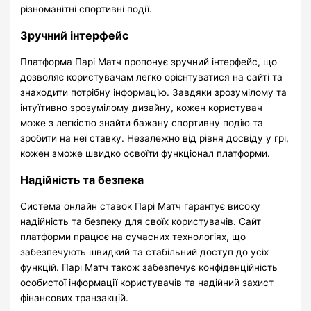
різноманітні спортивні події.
Зручний інтерфейс
Платформа Парі Матч пропонує зручний інтерфейс, що
дозволяє користувачам легко орієнтуватися на сайті та
знаходити потрібну інформацію. Завдяки зрозумілому та
інтуїтивно зрозумілому дизайну, кожен користувач
може з легкістю знайти бажану спортивну подію та
зробити на неї ставку. Незалежно від рівня досвіду у грі,
кожен зможе швидко освоїти функціонал платформи.
Надійність та безпека
Система онлайн ставок Парі Матч гарантує високу
надійність та безпеку для своїх користувачів. Сайт
платформи працює на сучасних технологіях, що
забезпечують швидкий та стабільний доступ до усіх
функцій. Парі Матч також забезпечує конфіденційність
особистої інформації користувачів та надійний захист
фінансових транзакцій.