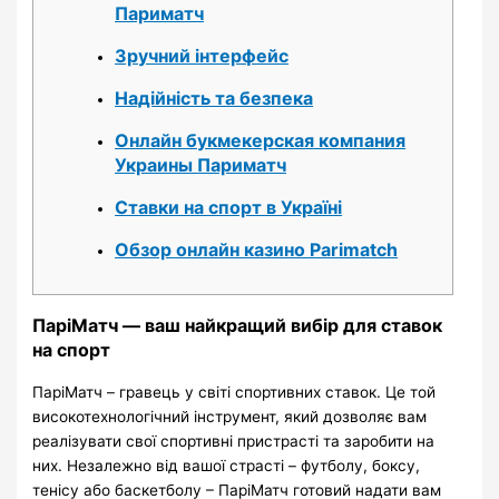
Париматч
Зручний інтерфейс
Надійність та безпека
Онлайн букмекерская компания
Украины Париматч
Ставки на спорт в Україні
Обзор онлайн казино Parimatch
ПаріМатч — ваш найкращий вибір для ставок
на спорт
ПаріМатч – гравець у світі спортивних ставок. Це той
високотехнологічний інструмент, який дозволяє вам
реалізувати свої спортивні пристрасті та заробити на
них. Незалежно від вашої страсті – футболу, боксу,
тенісу або баскетболу – ПаріМатч готовий надати вам