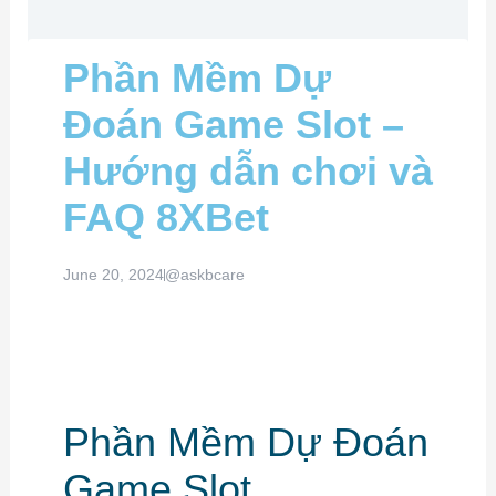
Phần Mềm Dự
Đoán Game Slot –
Hướng dẫn chơi và
FAQ 8XBet
June 20, 2024
@askbcare
Phần Mềm Dự Đoán
Game Slot