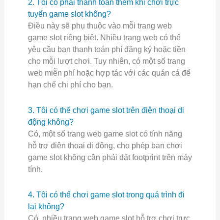
2. Tôi có phải thanh toán thêm khi chơi trực
tuyến game slot không?
Điều này sẽ phụ thuộc vào mỗi trang web
game slot riêng biệt. Nhiều trang web có thể
yêu cầu bạn thanh toán phí đăng ký hoặc tiền
cho mỗi lượt chơi. Tuy nhiên, có một số trang
web miễn phí hoặc hợp tác với các quán cá để
hạn chế chi phí cho bạn.
3. Tôi có thể chơi game slot trên điện thoại di
động không?
Có, một số trang web game slot có tính năng
hỗ trợ điện thoại di động, cho phép bạn chơi
game slot không cần phải đặt footprint trên máy
tính.
4. Tôi có thể chơi game slot trong quá trình đi
lại không?
Có, nhiều trang web game slot hỗ trợ chơi trực