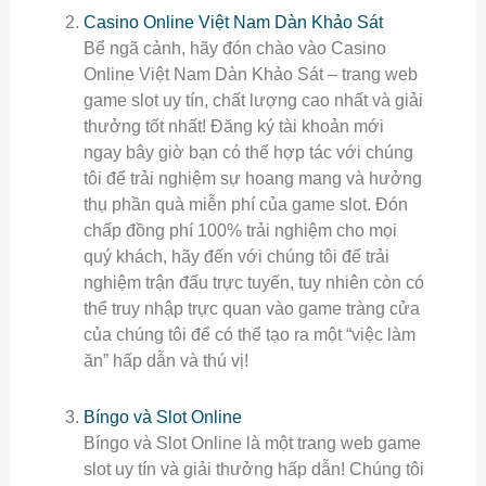
Casino Online Việt Nam Dàn Khảo Sát
Bể ngã cảnh, hãy đón chào vào Casino
Online Việt Nam Dàn Khảo Sát – trang web
game slot uy tín, chất lượng cao nhất và giải
thưởng tốt nhất! Đăng ký tài khoản mới
ngay bây giờ bạn có thể hợp tác với chúng
tôi để trải nghiệm sự hoang mang và hưởng
thụ phần quà miễn phí của game slot. Đón
chấp đồng phí 100% trải nghiệm cho mọi
quý khách, hãy đến với chúng tôi để trải
nghiệm trận đấu trực tuyến, tuy nhiên còn có
thể truy nhập trực quan vào game tràng cửa
của chúng tôi để có thể tạo ra một “việc làm
ăn” hấp dẫn và thú vị!
Bíngo và Slot Online
Bíngo và Slot Online là một trang web game
slot uy tín và giải thưởng hấp dẫn! Chúng tôi