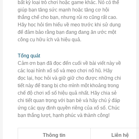
bất kỳ loại trò chơi hoặc game khác. Nó có thể
giúp bạn tăng sức mạnh hoặc tăng cơ hội
thắng chế cho bạn, nhưng rủi ro cũng rất cao.
Hãy học hỏi tìm hiểu về mẹo trước khi sử dụng
để đảm bảo rằng bạn đang đang ăn ước một
công cụ hữu ích và hiệu quả.
Tổng quát
Cảm ơn bạn đã đọc đến cuối về bài viết này về
các loại hình xổ số và mẹo chơi nổ hũ. Hãy
đọc lại, học hỏi và giữ giữ cho được những chi
tiết này để trang bị cho mình một khoảng trong
chế độ chơi xổ số hiệu quả nhất. Hãy chia sẻ
chi tiết quan trọng với bạn bè và hãy chú ý đáp
ứng các quy định quyền riêng của xổ số. Chúc
bạn thắng lượt, hạnh phúc và thành công!
Thông tin
Liên hệ