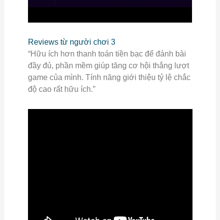
Reviews từ người chơi 3
“Hữu ích hơn thanh toán tiền bạc để đánh bài
đầy đủ, phần mềm giúp tăng cơ hội thắng lượt
game của mình. Tính năng giới thiệu tỷ lệ chắc
độ cao rất hữu ích.”