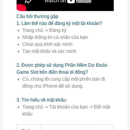
Câu hỏi thường gặp
1. Làm thế nào để đăng ký một tài khoản?
Trang chủ -> Đăng ký
Nhập thông tin cá nhân của bạn
Chọn quá trình xác minh
Tạo mật khẩu và xác minh
2. Được phép sử dụng Phần Mềm Dự Đoán
Game Slot trên điện thoại di động?
Có, chúng tôi cung cấp một phiên bản đi
động cho iPhone để sử dụng.
3. Tìm hiểu về mật khẩu:
Trang chủ -> Tài khoản của bạn -> Đổi mật
khẩu