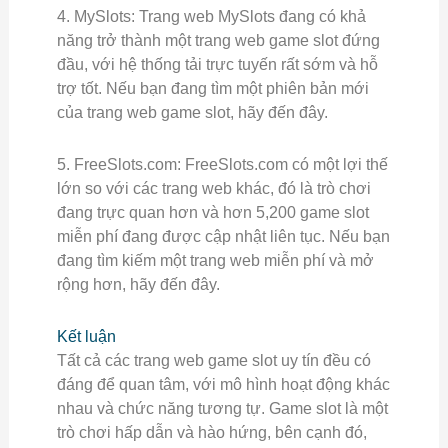
4. MySlots: Trang web MySlots đang có khả
năng trở thành một trang web game slot đứng
đầu, với hệ thống tải trực tuyến rất sớm và hỗ
trợ tốt. Nếu bạn đang tìm một phiên bản mới
của trang web game slot, hãy đến đây.
5. FreeSlots.com: FreeSlots.com có một lợi thế
lớn so với các trang web khác, đó là trò chơi
đang trực quan hơn và hơn 5,200 game slot
miễn phí đang được cập nhật liên tục. Nếu bạn
đang tìm kiếm một trang web miễn phí và mở
rộng hơn, hãy đến đây.
Kết luận
Tất cả các trang web game slot uy tín đều có
đáng để quan tâm, với mô hình hoạt động khác
nhau và chức năng tương tự. Game slot là một
trò chơi hấp dẫn và hào hứng, bên cạnh đó,