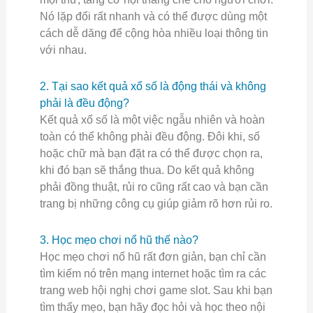
Nó lặp đổi rất nhanh và có thể được dùng một
cách dễ dăng để cộng hòa nhiều loại thông tin
với nhau.
2. Tại sao kết quả xổ số là động thái và không
phải là đều động?
Kết quả xổ số là một việc ngẫu nhiên và hoàn
toàn có thể không phải đều động. Đôi khi, số
hoặc chữ mà bạn đặt ra có thể được chọn ra,
khi đó bạn sẽ thắng thua. Do kết quả không
phải đồng thuật, rủi ro cũng rất cao và bạn cần
trang bị những công cụ giúp giảm rõ hơn rủi ro.
3. Học mẹo chơi nổ hũ thế nào?
Học mẹo chơi nổ hũ rất đơn giản, bạn chỉ cần
tìm kiếm nó trên mạng internet hoặc tìm ra các
trang web hội nghị chơi game slot. Sau khi bạn
tìm thấy mẹo, bạn hãy đọc hỏi và học theo nội