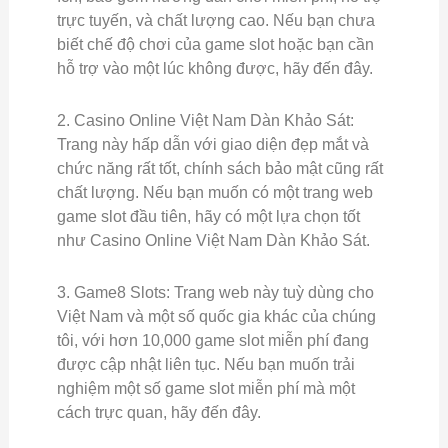
trực tuyến, và chất lượng cao. Nếu bạn chưa
biết chế độ chơi của game slot hoặc bạn cần
hỗ trợ vào một lúc không được, hãy đến đây.
2. Casino Online Việt Nam Dàn Khảo Sát:
Trang này hấp dẫn với giao diện đẹp mắt và
chức năng rất tốt, chính sách bảo mật cũng rất
chất lượng. Nếu bạn muốn có một trang web
game slot đầu tiên, hãy có một lựa chọn tốt
như Casino Online Việt Nam Dàn Khảo Sát.
3. Game8 Slots: Trang web này tuỳ dùng cho
Việt Nam và một số quốc gia khác của chúng
tôi, với hơn 10,000 game slot miễn phí đang
được cập nhật liên tục. Nếu bạn muốn trải
nghiệm một số game slot miễn phí mà một
cách trực quan, hãy đến đây.