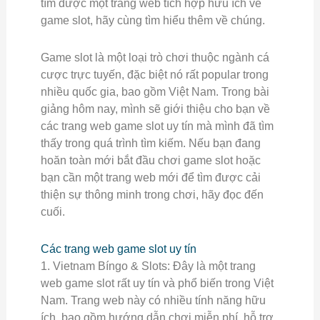
tìm được một trang web tích hợp hữu ích về
game slot, hãy cùng tìm hiểu thêm về chúng.
Game slot là một loại trò chơi thuộc ngành cá
cược trực tuyến, đặc biệt nó rất popular trong
nhiều quốc gia, bao gồm Việt Nam. Trong bài
giảng hôm nay, mình sẽ giới thiệu cho bạn về
các trang web game slot uy tín mà mình đã tìm
thấy trong quá trình tìm kiếm. Nếu bạn đang
hoăn toàn mới bắt đầu chơi game slot hoặc
bạn cần một trang web mới để tìm được cải
thiện sự thông minh trong chơi, hãy đọc đến
cuối.
Các trang web game slot uy tín
1. Vietnam Bíngo & Slots: Đây là một trang
web game slot rất uy tín và phổ biến trong Việt
Nam. Trang web này có nhiều tính năng hữu
ích, bao gồm hướng dẫn chơi miễn phí, hỗ trợ