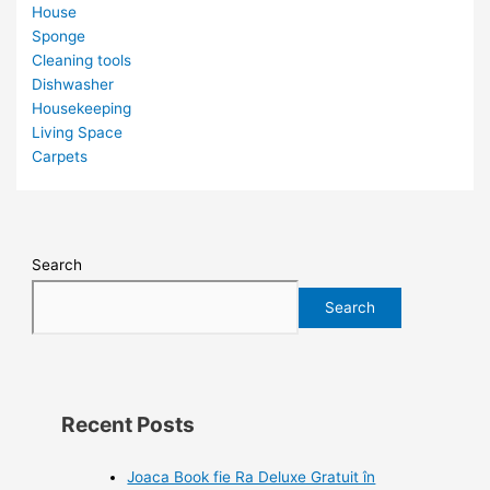
House
Sponge
Cleaning tools
Dishwasher
Housekeeping
Living Space
Carpets
Search
Search
Recent Posts
Joaca Book fie Ra Deluxe Gratuit în