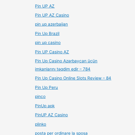
Pin UP AZ
Pin UP AZ Casino
pin up azerbaijan
Pin Up Brazil
pin up casino
Pin UP Casino AZ
Pin Up Casino Azərbaycan üçün
imkanlarını təqdim edir – 784
Pin Up Casino Online Slots Review – 84
Pin Up Peru
pinco
PinUp apk
PinUP AZ Casino
plinko
posta per ordinare la sposa