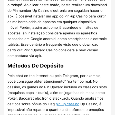
o rodapé. Ao clicar neste botão, basta realizar um download
do Pin number Up Casino electronic em seguidan hacer o
apk. É possível instalar um app do Pin-up Casino para curtir
as melhores odds de apostas em qualquer dispositivo
móvel. Porém, assim asi como já acontece em sites de
apostas, an instalação considera apenas os aparelhos
baseados em Google android, como smartphones electronic
tablets. Esse cenário é frequente visto que o download
carry out Pin” “Upward Casino considera a new versão
compactada via apk.
Métodos De Depósito
Pelo chat on the internet ou pelo Telegram, por exemplo,
você consegue obter atendimento” “na tempo real. No
cassino, os games do Pin Upward incluem os clássicos slots
(máquinas caça-níqueis), além de jogatinas de mesa como
Poker, Baccarat electronic BlackJack. Quando analisamos
os tipos sobre bônus do Flag
pin up cassino
Up Casino, é
impossível não reparar o quanto u site oferece promoções