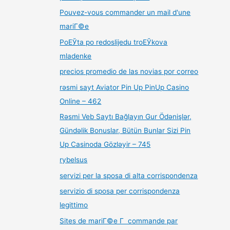
Pouvez-vous commander un mail d'une
mariГ©e
PoЕЎta po redoslijedu troЕЎkova
mladenke
precios promedio de las novias por correo
rəsmi sayt Aviator Pin Up PinUp Casino
Online – 462
Rəsmi Veb Saytı Bağlayın️ Gur Ödənişlər,
Gündəlik Bonuslar, Bütün Bunlar Sizi Pin
Up Casinoda Gözləyir – 745
rybelsus
servizi per la sposa di alta corrispondenza
servizio di sposa per corrispondenza
legittimo
Sites de mariГ©e Г commande par