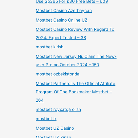
Use Sp365 For £30 Free Bets – 609
Mostbet Casino Azerbaycan
Mostbet Casino Online UZ
Mostbet Casino Review With Regard To
2024: Expert Tested – 38
mostbet kirish
Mostbet New Jersey Nj: Claim The New-
user Promo October 2024 – 150
mostbet ozbekistonda
Mostbet Partners Is The Official Affiliate
Program Of The Bookmaker Mostbet –
264
mostbet royxatga olish
mostbet tr
Mostbet UZ Casino
Mostbet UZ Kirish