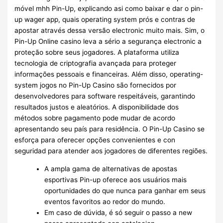
móvel mhh Pin-Up, explicando asi como baixar e dar o pin-
up wager app, quais operating system prós e contras de
apostar através dessa versão electronic muito mais. Sim, o
Pin-Up Online casino leva a sério a segurança electronic a
proteção sobre seus jogadores. A plataforma utiliza
tecnologia de criptografia avançada para proteger
informações pessoais e financeiras. Além disso, operating-
system jogos no Pin-Up Casino são fornecidos por
desenvolvedores para software respeitáveis, garantindo
resultados justos e aleatórios. A disponibilidade dos
métodos sobre pagamento pode mudar de acordo
apresentando seu país para residência. O Pin-Up Casino se
esforça para oferecer opções convenientes e con
seguridad para atender aos jogadores de diferentes regiões.
A ampla gama de alternativas de apostas
esportivas Pin-up oferece aos usuários mais
oportunidades do que nunca para ganhar em seus
eventos favoritos ao redor do mundo.
Em caso de dúvida, é só seguir o passo a new