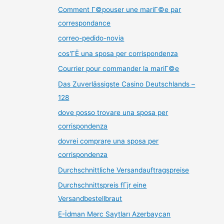
Comment Г©pouser une mariГ©e par
correspondance
correo-pedido-novia
cos'ГЁ una sposa per corrispondenza
Courrier pour commander la mariГ©e
Das Zuverlässigste Casino Deutschlands –
128
dove posso trovare una sposa per
corrispondenza
dovrei comprare una sposa per
corrispondenza
Durchschnittliche Versandauftragspreise
Durchschnittspreis fГјr eine
Versandbestellbraut
E-İdman Mərc Saytları Azerbaycan