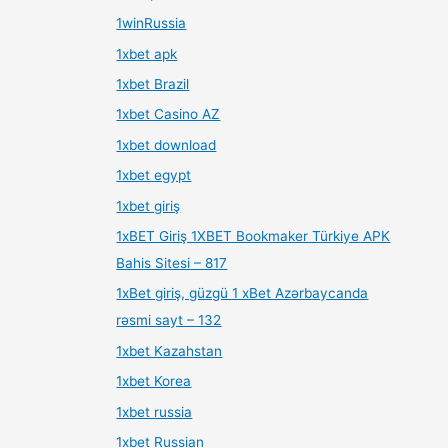
1winRussia
1xbet apk
1xbet Brazil
1xbet Casino AZ
1xbet download
1xbet egypt
1xbet giriş
1xBET Giriş 1XBET Bookmaker Türkiye APK
Bahis Sitesi – 817
1xBet giriş, güzgü 1 xBet Azərbaycanda
rəsmi sayt – 132
1xbet Kazahstan
1xbet Korea
1xbet russia
1xbet Russian