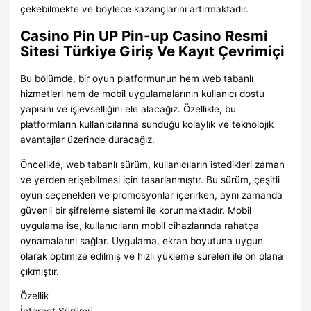
çekebilmekte ve böylece kazançlarını artırmaktadır.
Casino Pin UP Pin-up Casino Resmi
Sitesi Türkiye Giriş Ve Kayıt Çevrimiçi
Bu bölümde, bir oyun platformunun hem web tabanlı
hizmetleri hem de mobil uygulamalarının kullanıcı dostu
yapısını ve işlevselliğini ele alacağız. Özellikle, bu
platformların kullanıcılarına sunduğu kolaylık ve teknolojik
avantajlar üzerinde duracağız.
Öncelikle, web tabanlı sürüm, kullanıcıların istedikleri zaman
ve yerden erişebilmesi için tasarlanmıştır. Bu sürüm, çeşitli
oyun seçenekleri ve promosyonlar içerirken, aynı zamanda
güvenli bir şifreleme sistemi ile korunmaktadır. Mobil
uygulama ise, kullanıcıların mobil cihazlarında rahatça
oynamalarını sağlar. Uygulama, ekran boyutuna uygun
olarak optimize edilmiş ve hızlı yükleme süreleri ile ön plana
çıkmıştır.
Özellik