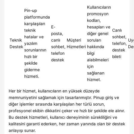
Kullanıcıların
Pin-up
promosyon
platformunda
kodları,
karşılaşılan
E-
hesapları ve
teknik
Canlı
posta,
diğer genel
hatalar ve
sohbet,
Teknik
canlı
Müşteri
soruları
Uy
yazılım
telefon,
Destek
sohbet,
Hizmetleri
hakkında
De
sorunlarının
destek
telefon
bilgi
hızlı bir
bileti
destek
alabilmeleri
şekilde
için
giderme
sağlanan
hizmeti.
hizmet.
Her bir hizmet, kullanıcıların en yüksek düzeyde
memnuniyetini sağlamak için tasarlanmıştır. Pinup giriş ve
diğer işlemler sırasında karşılaşılan her türlü sorun,
profesyonel ekibin dikkatini çeker ve hızlı bir şekilde ele alınır.
Bu destek hizmetleri, kullanıcı deneyiminin sürekliliğini ve
kalitesini garanti ederken, her zaman yanında olan bir destek
anlayışı sunar.