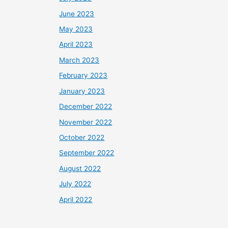
June 2023
May 2023
April 2023
March 2023
February 2023
January 2023
December 2022
November 2022
October 2022
September 2022
August 2022
July 2022
April 2022