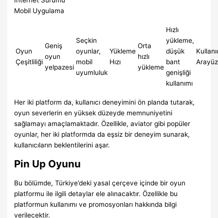
İnternet Sürümü
Mobil Uygulama
Hızlı
Seçkin
yükleme,
Geniş
Orta
Oyun
oyunlar,
Yükleme
düşük
Kullanı
oyun
hızlı
Çeşitliliği
mobil
Hızı
bant
Arayü
yelpazesi
yükleme
uyumluluk
genişliği
kullanımı
Her iki platform da, kullanıcı deneyimini ön planda tutarak,
oyun severlerin en yüksek düzeyde memnuniyetini
sağlamayı amaçlamaktadır. Özellikle, aviator gibi popüler
oyunlar, her iki platformda da eşsiz bir deneyim sunarak,
kullanıcıların beklentilerini aşar.
Pin Up Oyunu
Bu bölümde, Türkiye’deki yasal çerçeve içinde bir oyun
platformu ile ilgili detaylar ele alınacaktır. Özellikle bu
platformun kullanımı ve promosyonları hakkında bilgi
verilecektir.