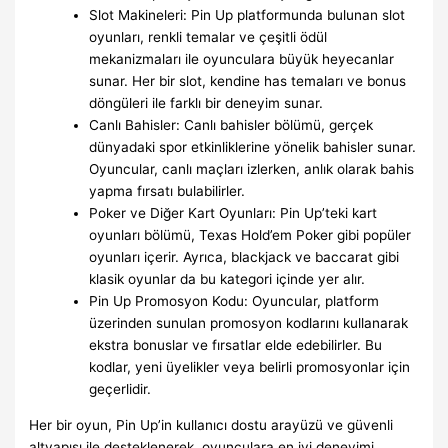
Slot Makineleri: Pin Up platformunda bulunan slot
oyunları, renkli temalar ve çeşitli ödül
mekanizmaları ile oyunculara büyük heyecanlar
sunar. Her bir slot, kendine has temaları ve bonus
döngüleri ile farklı bir deneyim sunar.
Canlı Bahisler: Canlı bahisler bölümü, gerçek
dünyadaki spor etkinliklerine yönelik bahisler sunar.
Oyuncular, canlı maçları izlerken, anlık olarak bahis
yapma fırsatı bulabilirler.
Poker ve Diğer Kart Oyunları: Pin Up’teki kart
oyunları bölümü, Texas Hold’em Poker gibi popüler
oyunları içerir. Ayrıca, blackjack ve baccarat gibi
klasik oyunlar da bu kategori içinde yer alır.
Pin Up Promosyon Kodu: Oyuncular, platform
üzerinden sunulan promosyon kodlarını kullanarak
ekstra bonuslar ve fırsatlar elde edebilirler. Bu
kodlar, yeni üyelikler veya belirli promosyonlar için
geçerlidir.
Her bir oyun, Pin Up’in kullanıcı dostu arayüzü ve güvenli
altyapısı ile desteklenerek, oyunculara en iyi deneyimi