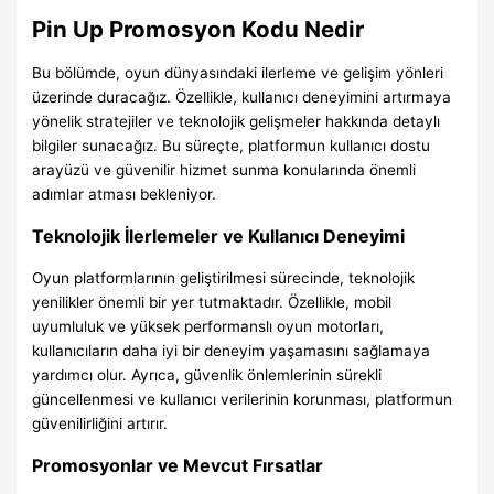
Pin Up Promosyon Kodu Nedir
Bu bölümde, oyun dünyasındaki ilerleme ve gelişim yönleri
üzerinde duracağız. Özellikle, kullanıcı deneyimini artırmaya
yönelik stratejiler ve teknolojik gelişmeler hakkında detaylı
bilgiler sunacağız. Bu süreçte, platformun kullanıcı dostu
arayüzü ve güvenilir hizmet sunma konularında önemli
adımlar atması bekleniyor.
Teknolojik İlerlemeler ve Kullanıcı Deneyimi
Oyun platformlarının geliştirilmesi sürecinde, teknolojik
yenilikler önemli bir yer tutmaktadır. Özellikle, mobil
uyumluluk ve yüksek performanslı oyun motorları,
kullanıcıların daha iyi bir deneyim yaşamasını sağlamaya
yardımcı olur. Ayrıca, güvenlik önlemlerinin sürekli
güncellenmesi ve kullanıcı verilerinin korunması, platformun
güvenilirliğini artırır.
Promosyonlar ve Mevcut Fırsatlar