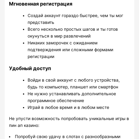
Мгновенная регистрация
Создай аккаунт гораздо быстрее, чем ты мог
представить
Всего несколько простых шагов и ты готов
окунуться в мир развлечений
Никаких заморочек с ожиданием
подтверждения или сложными формами
регистрации
Удобный доступ
Войди в свой аккаунт с любого устройства,
будь то компьютер, планшет или смартфон
Не нужно устанавливать дополнительное
программное обеспечение
Играй в любое время и в любом месте
Не упусти возможность попробовать уникальные игры в
пин ап казино:
Попробуй свою удачу в слотах с разнообразными