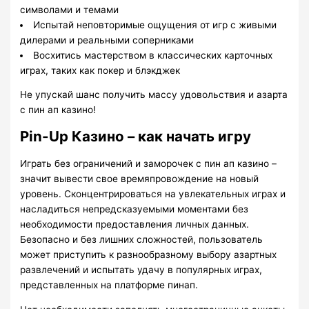
символами и темами
Испытай неповторимые ощущения от игр с живыми
дилерами и реальными соперниками
Восхитись мастерством в классических карточных
играх, таких как покер и блэкджек
Не упускай шанс получить массу удовольствия и азарта
с пин ап казино!
Pin-Up Казино – как начать игру
Играть без ограничений и заморочек с пин ап казино –
значит вывести свое времяпровождение на новый
уровень. Сконцентрироваться на увлекательных играх и
насладиться непредсказуемыми моментами без
необходимости предоставления личных данных.
Безопасно и без лишних сложностей, пользователь
может приступить к разнообразному выбору азартных
развлечений и испытать удачу в популярных играх,
представленных на платформе пинап.