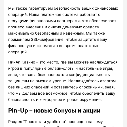
Мы также гарантируем безопасность ваших финансовых
операций. Наша платежная система работает с
ведущими финансовыми партнерами, что обеспечивает
процесс внесения и снятия денежных средств
максимально безопасным и надежным. Мы также
применяем SSL-шифрование, чтобы защитить вашу
финансовую информацию во время платежных
операций.
ПинАп Казино – это место, где вы можете наслаждаться
игрой в популярные онлайн-слоты и настольные игры,
зная, что ваша безопасность и конфиденциальность
защищены на высшем уровне. Наслаждайтесь азартом
без лишних опасений и оставайтесь спокойными, зная,
что мы делаем все возможное, чтобы обеспечить вашу
безопасность и комфортное игровое окружение.
Pin-Up – новые бонусы и акции
Раздел “Простота и удобство” посвящен нашему