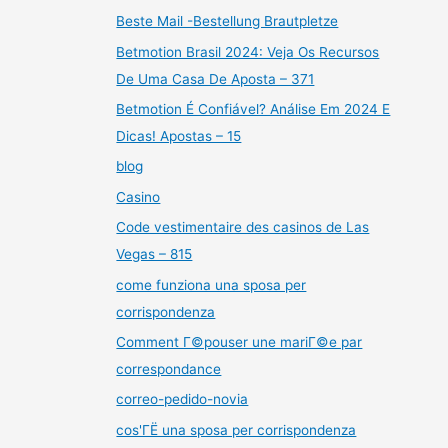
Beste Mail -Bestellung Brautpletze
Betmotion Brasil 2024: Veja Os Recursos
De Uma Casa De Aposta – 371
Betmotion É Confiável? Análise Em 2024 E
Dicas! Apostas – 15
blog
Casino
Code vestimentaire des casinos de Las
Vegas – 815
come funziona una sposa per
corrispondenza
Comment Г©pouser une mariГ©e par
correspondance
correo-pedido-novia
cos'ГЁ una sposa per corrispondenza