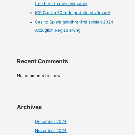
free here to own enjoyable
ICE Casino 50 rotiri gratuite ci vărsare!
Casino Spiele gebührenfrei spielen 2024
Abzüglich Registrierung
Recent Comments
No comments to show.
Archives
December 2024
November 2024