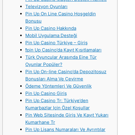
Televizyon Oyunları
Pin Up On Line Casino Hoşgeldin
Bonusu
Pin Up Casino Hakkında
Mobil Uygulama Desteği
Pin Up Casino Türkiye – Giriş
❗️pin Up Casino’da Kayıt Kısıtlamaları
Türk Oyuncular Arasında Eine Tür
Oyunlar Popüler?
Pin Up On-line Casino’da Depozitosuz
Bonusları Alma Ve Çevirme
Ödeme Yöntemleri Ve Güvenlik
Pin Up Casino Giriş
Pin Up Casino Tr: Türkiye’den
Kumarbazlar Için Özel Koşullar
Pin Web Sitesinde Giriş Ve Kayıt Yukarı
Kumarhane Tr
Pin Up Lisans Numaraları Ve Ayrıntılar