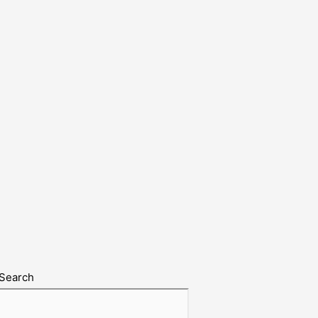
Search