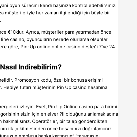
ani oyun sürecini kendi başınıza kontrol edebilirsiniz.
a müşterileriyle her zaman ilgilendiği için böyle bir
.
ece €10’dur. Ayrıca, müşteriler para yatırmadan önce
 line casino, oyuncuların nerede olurlarsa olsunlar
ilere göre, Pin-Up online online casino desteği 7’ye 24
asıl Indirebilirim?
elidir. Promosyon kodu, özel bir bonusa erişimi
tir. Hediye tutarı müşterinin Pin Up casino hesabına
ergeleri izleyin. Evet, Pin Up Online casino para birimi
gorisinin sizin için en elveri?li olduğunu anlamak adına
bakmalısınız. Operatörler, bir talep gönderdikten
sının ilk çekilmesinden önce hesabınızı doğrulamanız
ortunuzun empieza banka kartınızın” “taramasını