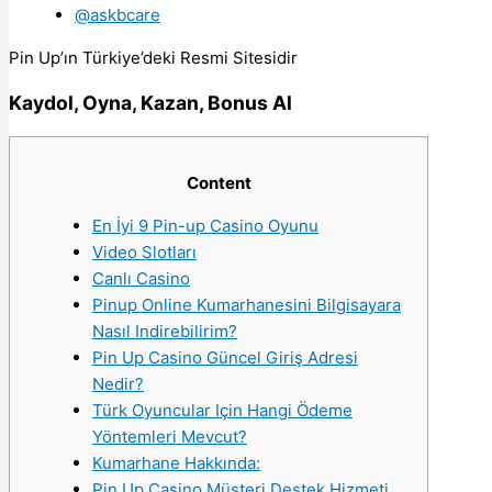
@askbcare
Pin Up’ın Türkiye’deki Resmi Sitesidir
Kaydol, Oyna, Kazan, Bonus Al
Content
En İyi 9 Pin-up Casino Oyunu
Video Slotları
Canlı Casino
Pinup Online Kumarhanesini Bilgisayara
Nasıl Indirebilirim?
Pin Up Casino Güncel Giriş Adresi
Nedir?
Türk Oyuncular Için Hangi Ödeme
Yöntemleri Mevcut?
Kumarhane Hakkında:
Pin Up Casino Müşteri Destek Hizmeti