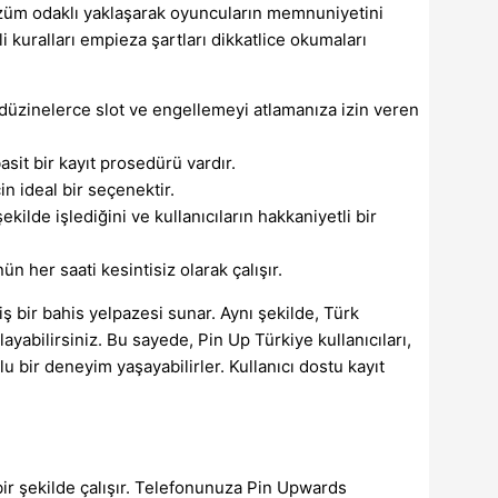
züm odaklı yaklaşarak oyuncuların memnuniyetini
 kuralları empieza şartları dikkatlice okumaları
düzinelerce slot ve engellemeyi atlamanıza izin veren
asit bir kayıt prosedürü vardır.
n ideal bir seçenektir.
kilde işlediğini ve kullanıcıların hakkaniyetli bir
n her saati kesintisiz olarak çalışır.
ş bir bahis yelpazesi sunar. Aynı şekilde, Türk
ayabilirsiniz. Bu sayede, Pin Up Türkiye kullanıcıları,
u bir deneyim yaşayabilirler. Kullanıcı dostu kayıt
bir şekilde çalışır. Telefonunuza Pin Upwards