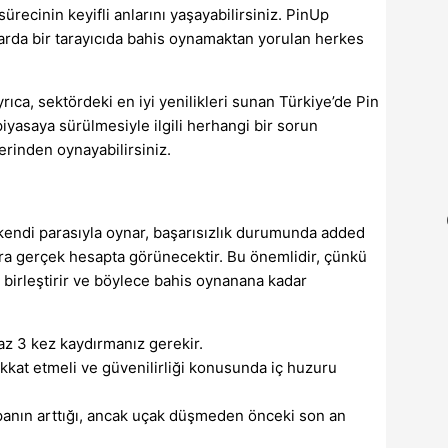
recinin keyifli anlarını yaşayabilirsiniz. PinUp
rda bir tarayıcıda bahis oynamaktan yorulan herkes
yrıca, sektördeki en iyi yenilikleri sunan Türkiye’de Pin
iyasaya sürülmesiyle ilgili herhangi bir sorun
erinden oynayabilirsiniz.
endi parasıyla oynar, başarısızlık durumunda added
ara gerçek hesapta görünecektir. Bu önemlidir, çünkü
birleştirir ve böylece bahis oynanana kadar
az 3 kez kaydırmanız gerekir.
dikkat etmeli ve güvenilirliği konusunda iç huzuru
rpanın arttığı, ancak uçak düşmeden önceki son an