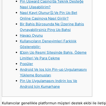
Pin Upward Casino’da Teknik Desteğe
Nasıl Ulaşabilirim?
Nasıl Kayıt Olunur🤔 Ve Pin Up Bet
Online Casinoya Nasıl Girilir?
Bir Bahis Bürosunda Ne Üzerine Bahis
Oynayabilirsiniz Ping Up Bahsi
Havacı Oyunu
Kullanıcıların Deneyimleri Farklılık
Gösterebilir:
💵pin Up Resmi Sitesinde Bahis, Ödeme
Limitleri Ve Para Çekme
Popüler
Android Ve Ios Için Pin-up Uygulamasını
Yükleme Bonusları
Pin Up Uygulamasını Indirin Ios Ve
Android Için Kumarhane
Kullanıcılar genellikle platformun müşteri destek ekibi ile ileti