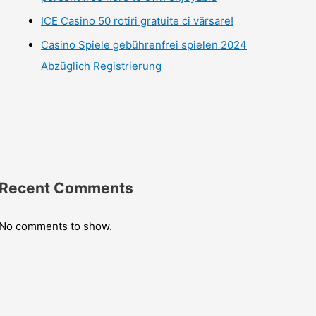
ICE Casino 50 rotiri gratuite ci vărsare!
Casino Spiele gebührenfrei spielen 2024
Abzüglich Registrierung
Recent Comments
No comments to show.