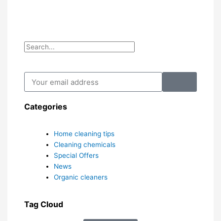
Search
Search
Submit
Your
email
address
Categories
Home cleaning tips
Cleaning chemicals
Special Offers
News
Organic cleaners
Tag Cloud