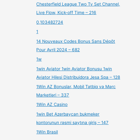
Chesterfield League Two Tv Set Channel,
Live Flow, Kick-off Time – 216
0,103482724
1
14 Nouveaux Codes Bonus Sans Dépôt
Pour Avril 2024 – 682
1w
1win Aviator 1win Aviator Bonusu 1win
Aviator Hilesi Distribuidora Jesa Spa – 128
1Win AZ Bonuslar, Mobil Tətbiq və Mərc
Marketləri – 337
1Win AZ Casino
1win Bet Azerbaycan bukmeker
kontorunun rəsmi saytına giriş – 147
1Win Brasil