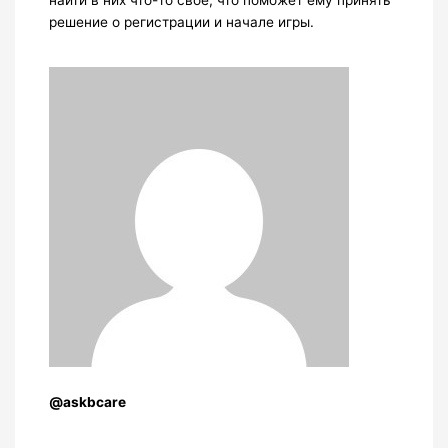
найти в них что-то свое, что поможет ему принять
решение о регистрации и начале игры.
@askbcare