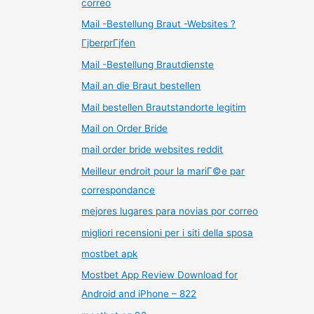
correo
Mail -Bestellung Braut -Websites ?
ГјberprГјfen
Mail -Bestellung Brautdienste
Mail an die Braut bestellen
Mail bestellen Brautstandorte legitim
Mail on Order Bride
mail order bride websites reddit
Meilleur endroit pour la mariГ©e par
correspondance
mejores lugares para novias por correo
migliori recensioni per i siti della sposa
mostbet apk
Mostbet App Review Download for
Android and iPhone – 822