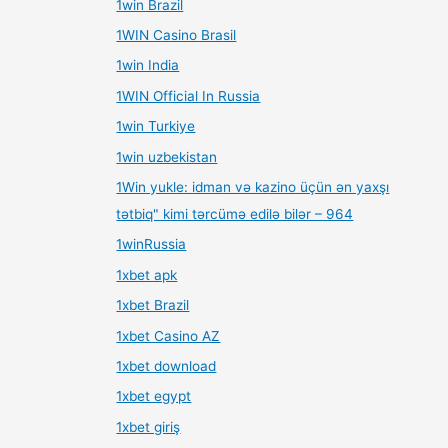
1win Brazil
1WIN Casino Brasil
1win India
1WIN Official In Russia
1win Turkiye
1win uzbekistan
1Win yukle: idman və kazino üçün ən yaxşı
tətbiq" kimi tərcümə edilə bilər – 964
1winRussia
1xbet apk
1xbet Brazil
1xbet Casino AZ
1xbet download
1xbet egypt
1xbet giriş