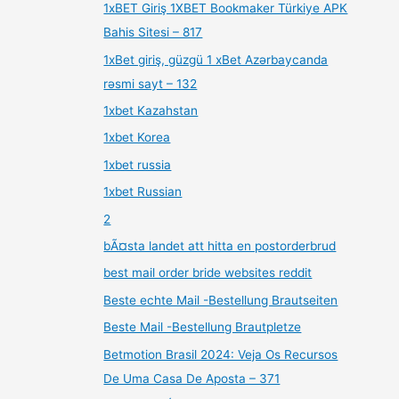
1xBET Giriş 1XBET Bookmaker Türkiye APK
Bahis Sitesi – 817
1xBet giriş, güzgü 1 xBet Azərbaycanda
rəsmi sayt – 132
1xbet Kazahstan
1xbet Korea
1xbet russia
1xbet Russian
2
bÃ¤sta landet att hitta en postorderbrud
best mail order bride websites reddit
Beste echte Mail -Bestellung Brautseiten
Beste Mail -Bestellung Brautpletze
Betmotion Brasil 2024: Veja Os Recursos
De Uma Casa De Aposta – 371