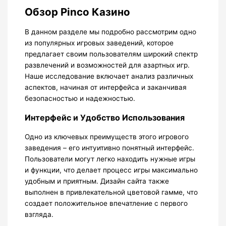
Обзор Pinco Казино
В данном разделе мы подробно рассмотрим одно
из популярных игровых заведений, которое
предлагает своим пользователям широкий спектр
развлечений и возможностей для азартных игр.
Наше исследование включает анализ различных
аспектов, начиная от интерфейса и заканчивая
безопасностью и надежностью.
Интерфейс и Удобство Использования
Одно из ключевых преимуществ этого игрового
заведения – его интуитивно понятный интерфейс.
Пользователи могут легко находить нужные игры
и функции, что делает процесс игры максимально
удобным и приятным. Дизайн сайта также
выполнен в привлекательной цветовой гамме, что
создает положительное впечатление с первого
взгляда.