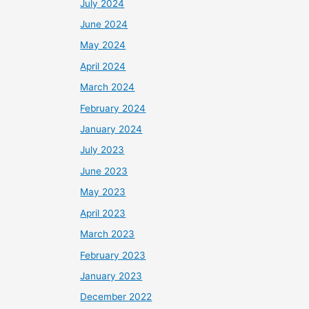
July 2024
June 2024
May 2024
April 2024
March 2024
February 2024
January 2024
July 2023
June 2023
May 2023
April 2023
March 2023
February 2023
January 2023
December 2022