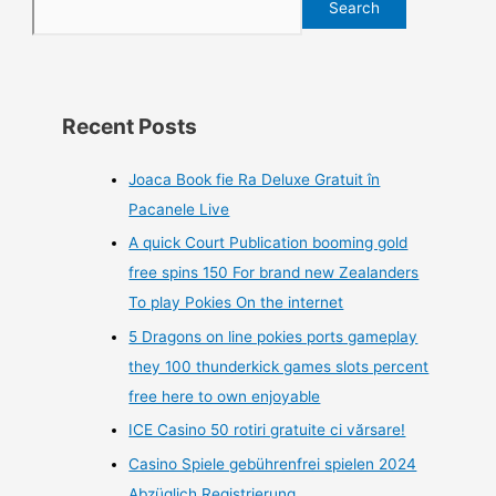
Search
Recent Posts
Joaca Book fie Ra Deluxe Gratuit în
Pacanele Live
A quick Court Publication booming gold
free spins 150 For brand new Zealanders
To play Pokies On the internet
5 Dragons on line pokies ports gameplay
they 100 thunderkick games slots percent
free here to own enjoyable
ICE Casino 50 rotiri gratuite ci vărsare!
Casino Spiele gebührenfrei spielen 2024
Abzüglich Registrierung