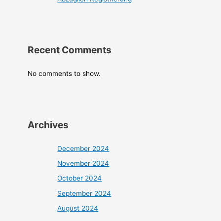
Recent Comments
No comments to show.
Archives
December 2024
November 2024
October 2024
September 2024
August 2024