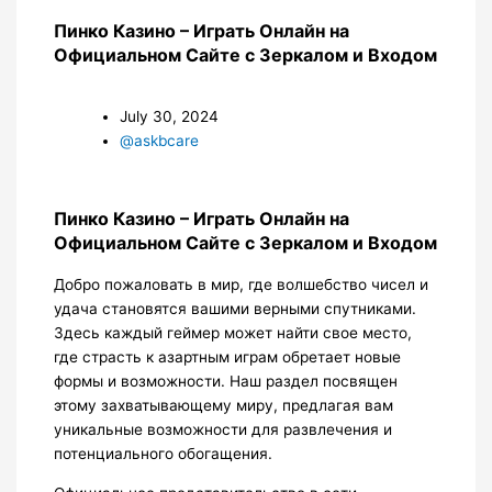
Пинко Казино – Играть Онлайн на
Официальном Сайте с Зеркалом и Входом
July 30, 2024
@askbcare
Пинко Казино – Играть Онлайн на
Официальном Сайте с Зеркалом и Входом
Добро пожаловать в мир, где волшебство чисел и
удача становятся вашими верными спутниками.
Здесь каждый геймер может найти свое место,
где страсть к азартным играм обретает новые
формы и возможности. Наш раздел посвящен
этому захватывающему миру, предлагая вам
уникальные возможности для развлечения и
потенциального обогащения.