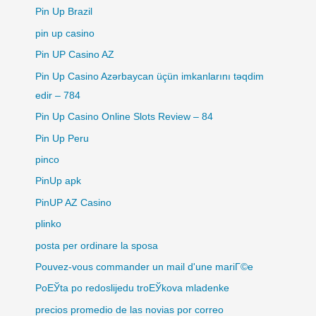
Pin Up Brazil
pin up casino
Pin UP Casino AZ
Pin Up Casino Azərbaycan üçün imkanlarını təqdim
edir – 784
Pin Up Casino Online Slots Review – 84
Pin Up Peru
pinco
PinUp apk
PinUP AZ Casino
plinko
posta per ordinare la sposa
Pouvez-vous commander un mail d'une mariГ©e
PoЕЎta po redoslijedu troЕЎkova mladenke
precios promedio de las novias por correo