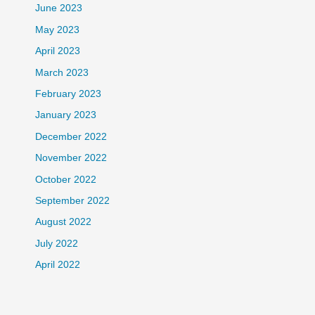
June 2023
May 2023
April 2023
March 2023
February 2023
January 2023
December 2022
November 2022
October 2022
September 2022
August 2022
July 2022
April 2022