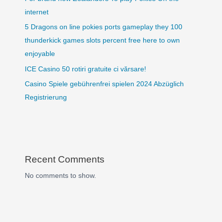
internet
5 Dragons on line pokies ports gameplay they 100
thunderkick games slots percent free here to own
enjoyable
ICE Casino 50 rotiri gratuite ci vărsare!
Casino Spiele gebührenfrei spielen 2024 Abzüglich
Registrierung
Recent Comments
No comments to show.