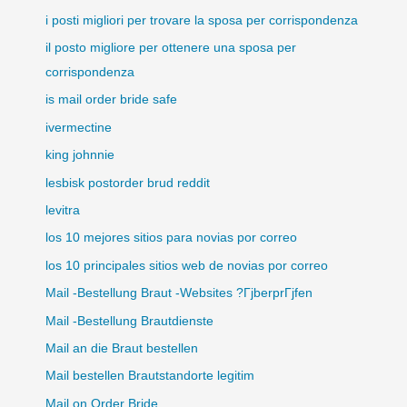
i posti migliori per trovare la sposa per corrispondenza
il posto migliore per ottenere una sposa per
corrispondenza
is mail order bride safe
ivermectine
king johnnie
lesbisk postorder brud reddit
levitra
los 10 mejores sitios para novias por correo
los 10 principales sitios web de novias por correo
Mail -Bestellung Braut -Websites ?ГјberprГјfen
Mail -Bestellung Brautdienste
Mail an die Braut bestellen
Mail bestellen Brautstandorte legitim
Mail on Order Bride