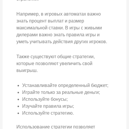
Например, в игровых автоматах важно
знать процент выплат и размер
максимальной ставки. В игры с живыми
дилерами важно знать правила игры и
уметь учитывать действия других игроков.
Также существуют общие стратегии,
которые позволяют увеличить свой
выигрыш.
Устанавливайте определенный бюджет;
Играйте только за реальные деньги;
Используйте бонусы;
Изучайте правила игры;
Используйте стратегию.
Использование стратегии позволяет