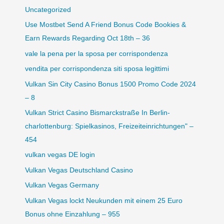
Uncategorized
Use Mostbet Send A Friend Bonus Code Bookies &
Earn Rewards Regarding Oct 18th – 36
vale la pena per la sposa per corrispondenza
vendita per corrispondenza siti sposa legittimi
Vulkan Sin City Casino Bonus 1500 Promo Code 2024
– 8
Vulkan Strict Casino Bismarckstraße In Berlin-
charlottenburg: Spielkasinos, Freizeiteinrichtungen" –
454
vulkan vegas DE login
Vulkan Vegas Deutschland Casino
Vulkan Vegas Germany
Vulkan Vegas lockt Neukunden mit einem 25 Euro
Bonus ohne Einzahlung – 955