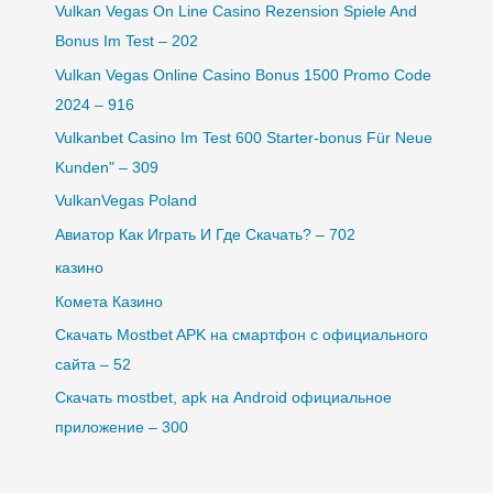
Vulkan Vegas On Line Casino Rezension Spiele And
Bonus Im Test – 202
Vulkan Vegas Online Casino Bonus 1500 Promo Code
2024 – 916
Vulkanbet Casino Im Test 600 Starter-bonus Für Neue
Kunden" – 309
VulkanVegas Poland
Авиатор Как Играть И Где Скачать? – 702
казино
Комета Казино
Скачать Mostbet APK на смартфон с официального
сайта – 52
Скачать mostbet, apk на Android официальное
приложение – 300