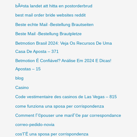
bÃ¤sta landet att hitta en postorderbrud
best mail order bride websites reddit
Beste echte Mail -Bestellung Brautseiten
Beste Mail -Bestellung Brautpletze
Betmotion Brasil 2024: Veja Os Recursos De Uma
Casa De Aposta – 371
Betmotion É Confiável? Análise Em 2024 E Dicas!
Apostas – 15
blog
Casino
Code vestimentaire des casinos de Las Vegas – 815
come funziona una sposa per corrispondenza
Comment Г©pouser une mariГ©e par correspondance
correo-pedido-novia
cos'ГЁ una sposa per corrispondenza