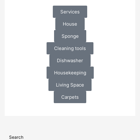
Services
House
Sponge
Cleaning tools
Dishwasher
Housekeeping
Living Space
Carpets
Search