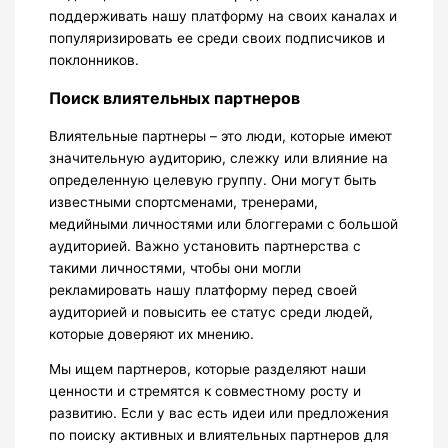
поддерживать нашу платформу на своих каналах и
популяризировать ее среди своих подписчиков и
поклонников.
Поиск влиятельных партнеров
Влиятельные партнеры – это люди, которые имеют
значительную аудиторию, слежку или влияние на
определенную целевую группу. Они могут быть
известными спортсменами, тренерами,
медийными личностями или блоггерами с большой
аудиторией. Важно установить партнерства с
такими личностями, чтобы они могли
рекламировать нашу платформу перед своей
аудиторией и повысить ее статус среди людей,
которые доверяют их мнению.
Мы ищем партнеров, которые разделяют наши
ценности и стремятся к совместному росту и
развитию. Если у вас есть идеи или предложения
по поиску активных и влиятельных партнеров для