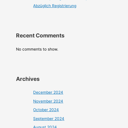
Abzüglich Registrierung
Recent Comments
No comments to show.
Archives
December 2024
November 2024
October 2024
September 2024
August 2024