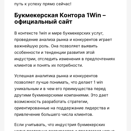
путь к успеху прямо сейчас!
Букмекерская Контора 1Win –
официальный сайт
В контексте 1win и мире букмекерских услуг,
проведение анализа рынка и конкурентов играет
важнейшую роль. Она позволяет выявить
особенности и тенденции развития этой
индустрии, отследить изменения в предпочтениях
клиентов и понять их потребности.
Успешная аналитика рынка и конкурентов
позволяет лучше понимать, что делает 1 win
уникальным и в чем его преимущества перед
другими букмекерскими компаниями. Это дает
возможность разработать стратегии,
ориентированные на поддержание лидерства и
привлечение большего числа клиентов.
Если учитывать, что индустрия букмекерских