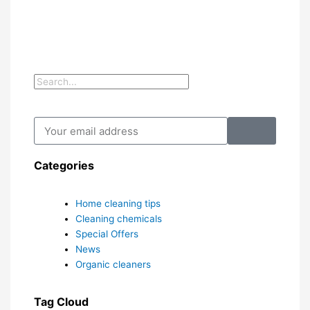
Search
Search
Submit
Your
email
address
Categories
Home cleaning tips
Cleaning chemicals
Special Offers
News
Organic cleaners
Tag Cloud