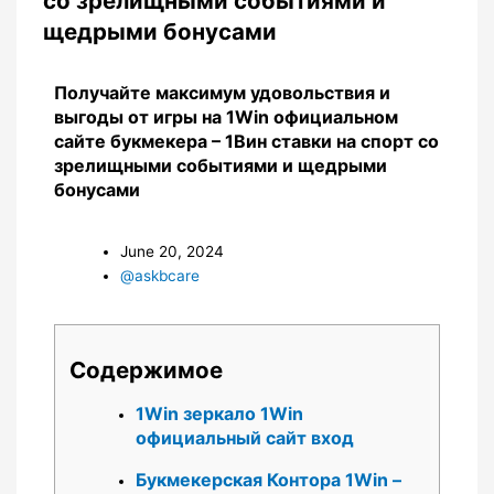
со зрелищными событиями и
щедрыми бонусами
Получайте максимум удовольствия и
выгоды от игры на 1Win официальном
сайте букмекера – 1Вин ставки на спорт со
зрелищными событиями и щедрыми
бонусами
June 20, 2024
@askbcare
Содержимое
1Win зеркало 1Win
официальный сайт вход
Букмекерская Контора 1Win –