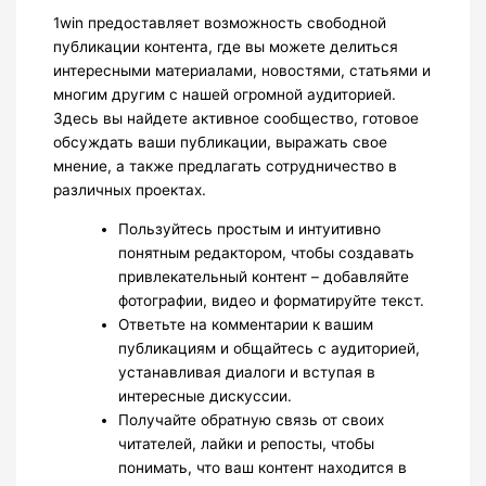
1win предоставляет возможность свободной
публикации контента, где вы можете делиться
интересными материалами, новостями, статьями и
многим другим с нашей огромной аудиторией.
Здесь вы найдете активное сообщество, готовое
обсуждать ваши публикации, выражать свое
мнение, а также предлагать сотрудничество в
различных проектах.
Пользуйтесь простым и интуитивно
понятным редактором, чтобы создавать
привлекательный контент – добавляйте
фотографии, видео и форматируйте текст.
Ответьте на комментарии к вашим
публикациям и общайтесь с аудиторией,
устанавливая диалоги и вступая в
интересные дискуссии.
Получайте обратную связь от своих
читателей, лайки и репосты, чтобы
понимать, что ваш контент находится в