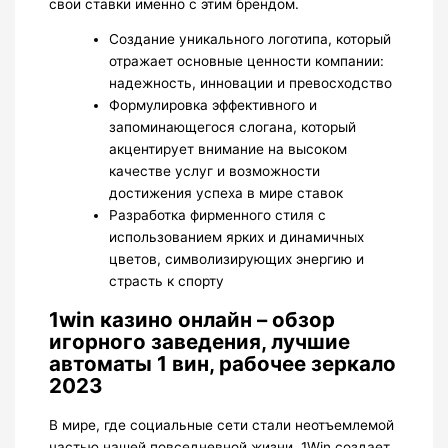
свои ставки именно с этим брендом.
Создание уникального логотипа, который
отражает основные ценности компании:
надежность, инновации и превосходство
Формулировка эффективного и
запоминающегося слогана, который
акцентирует внимание на высоком
качестве услуг и возможности
достижения успеха в мире ставок
Разработка фирменного стиля с
использованием ярких и динамичных
цветов, символизирующих энергию и
страсть к спорту
1win казино онлайн – обзор
игорного заведения, лучшие
автоматы 1 вин, рабочее зеркало
2023
В мире, где социальные сети стали неотъемлемой
частью нашей повседневной жизни, 1Win создает