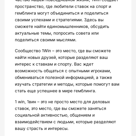
пространство, где любители ставок на спорт и
гемблинга могут объединиться и поделиться
своими успехами и стратегиями. Здесь вы
сможете найти единомышленников, обсудить
актуальные темы, попросить совета или
поделиться своими мыслями.
Сообщество 1Win – это место, где вы сможете
найти новых друзей, которые разделяют ваш
интерес к ставкам и спорту. Вас ждет
возможность общаться с опытными игроками,
обмениваться полезной информацией, а также
изучать стратегии и методы, которые помогут вам
стать еще успешнее в мире гемблинга.
1 win, 1вин – это не просто место для деловых
ставок, это место, где вы сможете заняться
социальной активностью, общением и
взаимодействием с людьми, которые разделяют
вашу страсть и интересы.