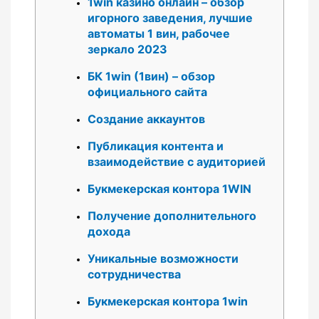
1win казино онлайн – обзор
игорного заведения, лучшие
автоматы 1 вин, рабочее
зеркало 2023
БК 1win (1вин) – обзор
официального сайта
Создание аккаунтов
Публикация контента и
взаимодействие с аудиторией
Букмекерская контора 1WIN
Получение дополнительного
дохода
Уникальные возможности
сотрудничества
Букмекерская контора 1win