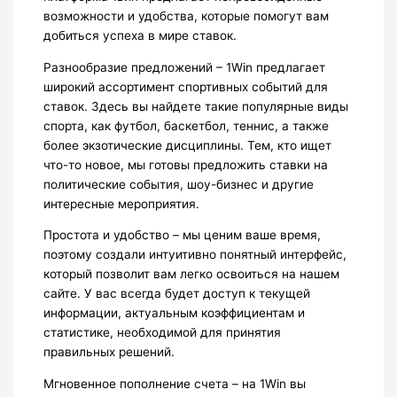
возможности и удобства, которые помогут вам
добиться успеха в мире ставок.
Разнообразие предложений – 1Win предлагает
широкий ассортимент спортивных событий для
ставок. Здесь вы найдете такие популярные виды
спорта, как футбол, баскетбол, теннис, а также
более экзотические дисциплины. Тем, кто ищет
что-то новое, мы готовы предложить ставки на
политические события, шоу-бизнес и другие
интересные мероприятия.
Простота и удобство – мы ценим ваше время,
поэтому создали интуитивно понятный интерфейс,
который позволит вам легко освоиться на нашем
сайте. У вас всегда будет доступ к текущей
информации, актуальным коэффициентам и
статистике, необходимой для принятия
правильных решений.
Мгновенное пополнение счета – на 1Win вы