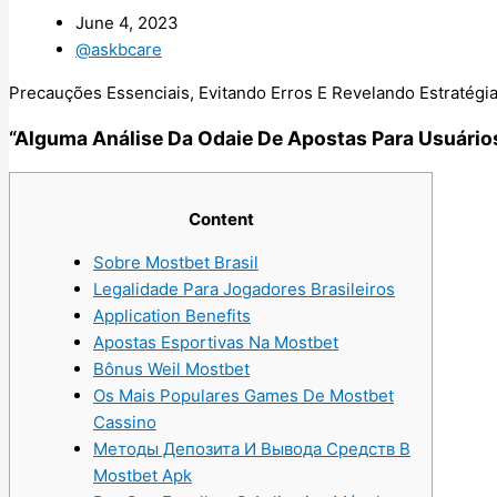
June 4, 2023
@askbcare
Precauções Essenciais, Evitando Erros E Revelando Estratég
“Alguma Análise Da Odaie De Apostas Para Usuários
Content
Sobre Mostbet Brasil
Legalidade Para Jogadores Brasileiros
Application Benefits
Apostas Esportivas Na Mostbet
Bônus Weil Mostbet
Os Mais Populares Games De Mostbet
Cassino
Методы Депозита И Вывода Средств В
Mostbet Apk