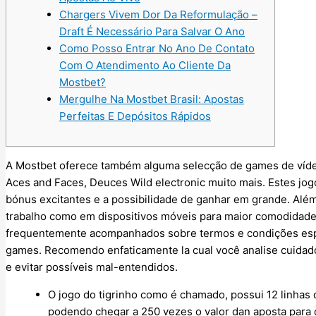
Chargers Vivem Dor Da Reformulação –
Draft É Necessário Para Salvar O Ano
Como Posso Entrar No Ano De Contato
Com O Atendimento Ao Cliente Da
Mostbet?
Mergulhe Na Mostbet Brasil: Apostas
Perfeitas E Depósitos Rápidos
A Mostbet oferece também alguma selecção de games de vídeo 
Aces and Faces, Deuces Wild electronic muito mais. Estes jogo
bónus excitantes e a possibilidade de ganhar em grande. Além
trabalho como em dispositivos móveis para maior comodidade.
frequentemente acompanhados sobre termos e condições espec
games. Recomendo enfaticamente la cual você analise cuidad
e evitar possíveis mal-entendidos.
O jogo do tigrinho como é chamado, possui 12 linhas 
podendo chegar a 250 vezes o valor dan aposta para