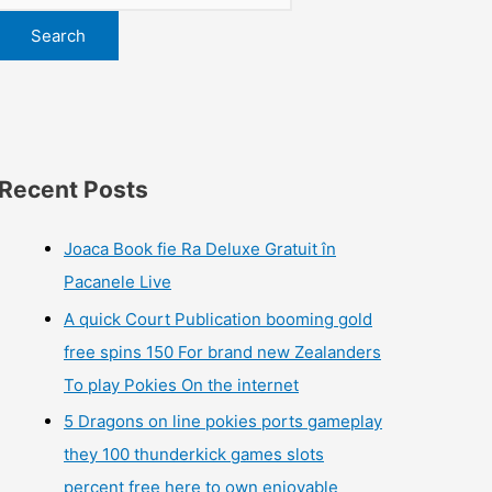
Search
Recent Posts
Joaca Book fie Ra Deluxe Gratuit în
Pacanele Live
A quick Court Publication booming gold
free spins 150 For brand new Zealanders
To play Pokies On the internet
5 Dragons on line pokies ports gameplay
they 100 thunderkick games slots
percent free here to own enjoyable