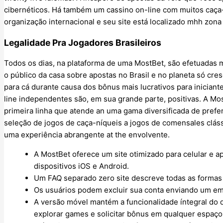
cibernéticos. Há também um cassino on-line com muitos caça-
organização internacional e seu site está localizado mhh zona
Legalidade Pra Jogadores Brasileiros
Todos os dias, na plataforma de uma MostBet, são efetuadas m
o público da casa sobre apostas no Brasil e no planeta só cr
para cá durante causa dos bônus mais lucrativos para iniciant
line independentes são, em sua grande parte, positivas. A Mo
primeira linha que atende an uma gama diversificada de prefe
seleção de jogos de caça-níqueis a jogos de comensales clássi
uma experiência abrangente at the envolvente.
A MostBet oferece um site otimizado para celular e a
dispositivos iOS e Android.
Um FAQ separado zero site descreve todas as formas 
Os usuários podem excluir sua conta enviando um emai
A versão móvel mantém a funcionalidade íntegral do de
explorar games e solicitar bônus em qualquer espaço