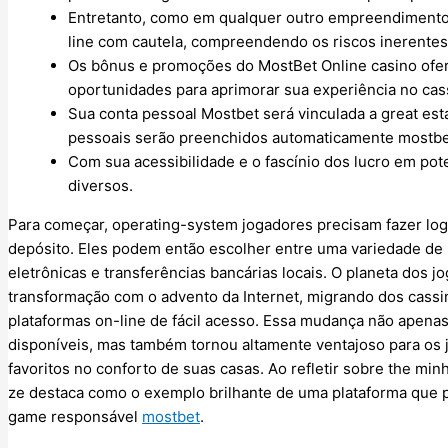
Entretanto, como em qualquer outro empreendimento, 
line com cautela, compreendendo os riscos inerentes
Os bônus e promoções do MostBet Online casino ofer
oportunidades para aprimorar sua experiência no cass
Sua conta pessoal Mostbet será vinculada a great est
pessoais serão preenchidos automaticamente mostbe
Com sua acessibilidade e o fascínio dos lucro em pot
diversos.
Para começar, operating-system jogadores precisam fazer log
depósito. Eles podem então escolher entre uma variedade de m
eletrônicas e transferências bancárias locais. O planeta dos 
transformação com o advento da Internet, migrando dos cassino
plataformas on-line de fácil acesso. Essa mudança não apena
disponíveis, mas também tornou altamente ventajoso para o
favoritos no conforto de suas casas. Ao refletir sobre the mi
ze destaca como o exemplo brilhante de uma plataforma que pr
game responsável
mostbet
.