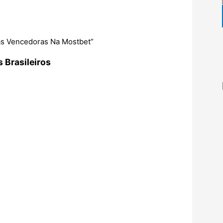
ias Vencedoras Na Mostbet”
 Brasileiros