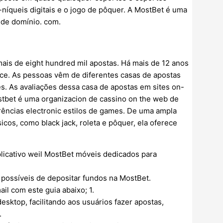
níqueis digitais e o jogo de pôquer. A MostBet é uma
 de domínio. com.
ais de eight hundred mil apostas. Há mais de 12 anos
esce. As pessoas vêm de diferentes casas de apostas
es. As avaliações dessa casa de apostas em sites on-
stbet é uma organizacion de cassino on the web de
rências electronic estilos de games. De uma ampla
cos, como black jack, roleta e pôquer, ela oferece
plicativo weil MostBet móveis dedicados para
possíveis de depositar fundos na MostBet.
l com este guia abaixo; 1.
sktop, facilitando aos usuários fazer apostas,
.