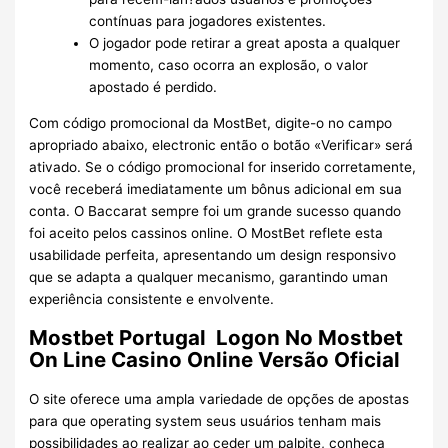
contínuas para jogadores existentes.
O jogador pode retirar a great aposta a qualquer
momento, caso ocorra an explosão, o valor
apostado é perdido.
Com código promocional da MostBet, digite-o no campo
apropriado abaixo, electronic então o botão «Verificar» será
ativado. Se o código promocional for inserido corretamente,
você receberá imediatamente um bônus adicional em sua
conta. O Baccarat sempre foi um grande sucesso quando
foi aceito pelos cassinos online. O MostBet reflete esta
usabilidade perfeita, apresentando um design responsivo
que se adapta a qualquer mecanismo, garantindo uman
experiência consistente e envolvente.
Mostbet Portugal ️ Logon No Mostbet
On Line Casino Online Versão Oficial
O site oferece uma ampla variedade de opções de apostas
para que operating system seus usuários tenham mais
possibilidades ao realizar ao ceder um palpite, conheça