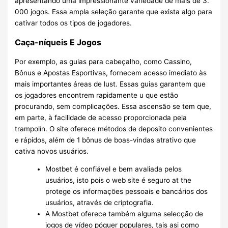
apresentando uma impressionante variedade de mais de 3.
000 jogos. Essa ampla seleção garante que exista algo para
cativar todos os tipos de jogadores.
Caça-níqueis E Jogos
Por exemplo, as guias para cabeçalho, como Cassino,
Bônus e Apostas Esportivas, fornecem acesso imediato às
mais importantes áreas de lust. Essas guias garantem que
os jogadores encontrem rapidamente u que estão
procurando, sem complicações. Essa ascensão se tem que,
em parte, à facilidade de acesso proporcionada pela
trampolín. O site oferece métodos de deposito convenientes
e rápidos, além de 1 bônus de boas-vindas atrativo que
cativa novos usuários.
Mostbet é confiável e bem avaliada pelos
usuários, isto pois o web site é seguro at the
protege os informações pessoais e bancários dos
usuários, através de criptografia.
A Mostbet oferece também alguma selecção de
jogos de vídeo póquer populares, tais asi como