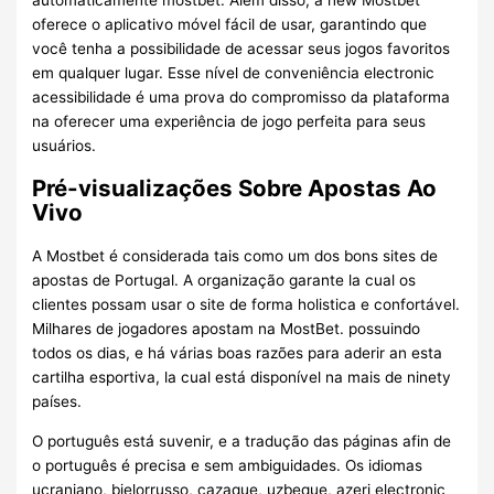
oferece o aplicativo móvel fácil de usar, garantindo que
você tenha a possibilidade de acessar seus jogos favoritos
em qualquer lugar. Esse nível de conveniência electronic
acessibilidade é uma prova do compromisso da plataforma
na oferecer uma experiência de jogo perfeita para seus
usuários.
Pré-visualizações Sobre Apostas Ao
Vivo
A Mostbet é considerada tais como um dos bons sites de
apostas de Portugal. A organização garante la cual os
clientes possam usar o site de forma holistica e confortável.
Milhares de jogadores apostam na MostBet. possuindo
todos os dias, e há várias boas razões para aderir an esta
cartilha esportiva, la cual está disponível na mais de ninety
países.
O português está suvenir, e a tradução das páginas afin de
o português é precisa e sem ambiguidades. Os idiomas
ucraniano, bielorrusso, cazaque, uzbeque, azeri electronic