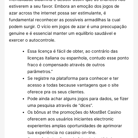
estiverem a seu favor. Embora an emoção dos jogos de
azar across the internet possa ser estimulante, é
fundamental reconhecer as possíveis armadilhas la cual
podem surgir. O vício em jogos de azar é uma preocupação
genuine e é essencial manter um equilíbrio saudável e
exercer o autocontrole.
Essa licença é fácil de obter, ao contrário das
licenças italiana ou espanhola, contudo esse ponto
fraco é compensado através de outros
parâmetros.”
Se registre na plataforma para conhecer e ter
acesso a todas because vantagens que o site
oferece pra os seus clientes.
Pode ainda achar alguns jogos para dados, se fizer
uma pesquisa através de “dices”.
Os bônus at the promoções do MostBet Casino
oferecem aos usuários iniciantes electronic
experientes amplas oportunidades de aprimorar
tua experiência no cassino on-line.