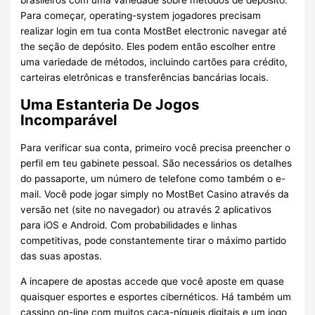
brasileiros com uma variedade sobre métodos de deposito.
Para começar, operating-system jogadores precisam
realizar login em tua conta MostBet electronic navegar até
the seção de depósito. Eles podem então escolher entre
uma variedade de métodos, incluindo cartões para crédito,
carteiras eletrônicas e transferências bancárias locais.
Uma Estanteria De Jogos
Incomparável
Para verificar sua conta, primeiro você precisa preencher o
perfil em teu gabinete pessoal. São necessários os detalhes
do passaporte, um número de telefone como também o e-
mail. Você pode jogar simply no MostBet Casino através da
versão net (site no navegador) ou através 2 aplicativos
para iOS e Android. Com probabilidades e linhas
competitivas, pode constantemente tirar o máximo partido
das suas apostas.
A incapere de apostas accede que você aposte em quase
quaisquer esportes e esportes cibernéticos. Há também um
cassino on-line com muitos caça-níqueis digitais e um jogo