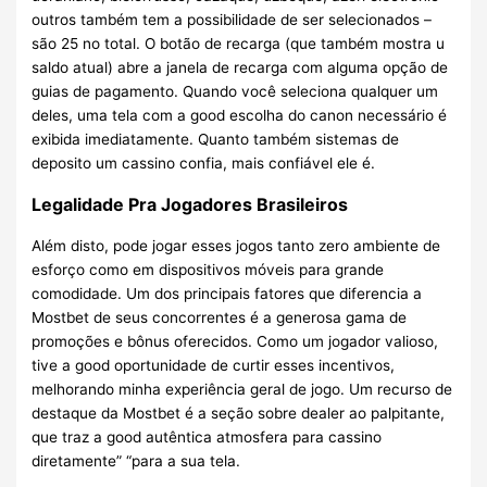
outros também tem a possibilidade de ser selecionados –
são 25 no total. O botão de recarga (que também mostra u
saldo atual) abre a janela de recarga com alguma opção de
guias de pagamento. Quando você seleciona qualquer um
deles, uma tela com a good escolha do canon necessário é
exibida imediatamente. Quanto também sistemas de
deposito um cassino confia, mais confiável ele é.
Legalidade Pra Jogadores Brasileiros
Além disto, pode jogar esses jogos tanto zero ambiente de
esforço como em dispositivos móveis para grande
comodidade. Um dos principais fatores que diferencia a
Mostbet de seus concorrentes é a generosa gama de
promoções e bônus oferecidos. Como um jogador valioso,
tive a good oportunidade de curtir esses incentivos,
melhorando minha experiência geral de jogo. Um recurso de
destaque da Mostbet é a seção sobre dealer ao palpitante,
que traz a good autêntica atmosfera para cassino
diretamente” “para a sua tela.