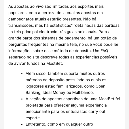
As apostas ao vivo são limitadas aos esportes mais
populares, com a certeza de la cual as apostas em
campeonatos atuais estarão presentes. Não há
transmissões, mas há estatísticas” “detalhadas das partidas
na tela principal electronic três guias adicionais. Para a
grande parte dos sistemas de pagamento, há um botão de
perguntas frequentes na mesma tela, no que você pode ler
informações sobre esse método de depósito. Um FAQ
separado no site descreve todas as experiencias possíveis
de avivar fundos na MostBet.
Além disso, também suporta muitos outros
métodos de depósito possuindo os quais os
jogadores estão familiarizados, como Open
Banking, Ideal Money ou Multibanco.
A seção de apostas esportivas de uma MostBet foi
projetada para oferecer alguma experiência
emocionante para os entusiastas carry out
esporte.
Entretanto, como em qualquer outro