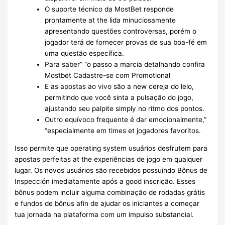
O suporte técnico da MostBet responde
prontamente at the lida minuciosamente
apresentando questões controversas, porém o
jogador terá de fornecer provas de sua boa-fé em
uma questão específica.
Para saber” “o passo a marcia detalhando confira
Mostbet Cadastre-se com Promotional
E as apostas ao vivo são a new cereja do lelo,
permitindo que você sinta a pulsação do jogo,
ajustando seu palpite simply no ritmo dos pontos.
Outro equívoco frequente é dar emocionalmente,”
“especialmente em times et jogadores favoritos.
Isso permite que operating system usuários desfrutem para
apostas perfeitas at the experiências de jogo em qualquer
lugar. Os novos usuários são recebidos possuindo Bônus de
Inspección imediatamente após a good inscrição. Esses
bônus podem incluir alguma combinação de rodadas grátis
e fundos de bônus afin de ajudar os iniciantes a começar
tua jornada na plataforma com um impulso substancial.