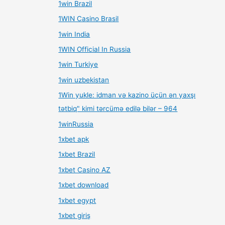
1win Brazil
1WIN Casino Brasil
1win India
1WIN Official In Russia
1win Turkiye
1win uzbekistan
1Win yukle: idman və kazino üçün ən yaxşı
tətbiq" kimi tərcümə edilə bilər – 964
1winRussia
1xbet apk
1xbet Brazil
1xbet Casino AZ
1xbet download
1xbet egypt
1xbet giriş