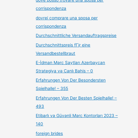
dove posso trovare una sposa per
corrispondenza
dovrei comprare una sposa per
corrispondenza
Durchschnittliche Versandauftragspreise
Durchschnittspreis fГјr eine
Versandbestellbraut
E-İdman Mərc Saytları Azerbaycan
Strategiya və Canlı Bahis – 0
Erfahrungen Von Der Besondersten
Spielhalle! – 355
Erfahrungen Von Der Besten Spielhalle! –
493
Etibarlı və Güvənli Mərc Kontorları 2023 –
140
foreign brides