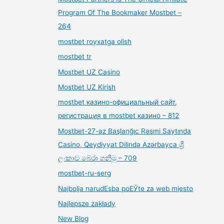
Program Of The Bookmaker Mostbet –
264
mostbet royxatga olish
mostbet tr
Mostbet UZ Casino
Mostbet UZ Kirish
mostbet казино-официальный сайт,
регистрация в mostbet казино – 812
Mostbet-27-az Başlanğıc Rəsmi Saytında
Casino, Qeydiyyat Dilində Azərbayca ශ්‍රී
ලංකාව බේරා ගනිමු – 709
mostbet-ru-serg
Najbolja narudЕѕba poЕЎte za web mjesto
Najlepsze zakłady
New Blog