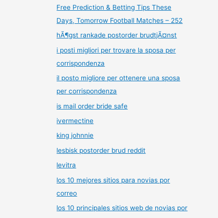
Free Prediction & Betting Tips These
Days, Tomorrow Football Matches – 252
hÃ¶gst rankade postorder brudtjÃ¤nst
i posti migliori per trovare la sposa per
corrispondenza
il posto migliore per ottenere una sposa
per corrispondenza
is mail order bride safe
ivermectine
king johnnie
lesbisk postorder brud reddit
levitra
los 10 mejores sitios para novias por
correo
los 10 principales sitios web de novias por