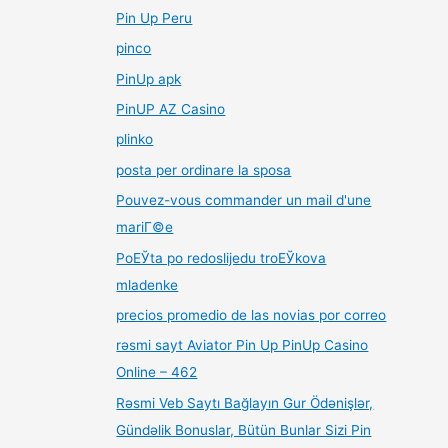
Pin Up Peru
pinco
PinUp apk
PinUP AZ Casino
plinko
posta per ordinare la sposa
Pouvez-vous commander un mail d'une
mariГ©e
PoЕЎta po redoslijedu troЕЎkova
mladenke
precios promedio de las novias por correo
rəsmi sayt Aviator Pin Up PinUp Casino
Online – 462
Rəsmi Veb Saytı Bağlayın️ Gur Ödənişlər,
Gündəlik Bonuslar, Bütün Bunlar Sizi Pin