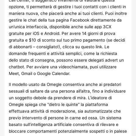
call center, ti suggerisco vivamente di valutare questa
opzione, ti permetterà di gestire i tuoi contatti con i clienti in
maniera nuova, che piacerà anche ai tuoi clienti. Puoi inoltre
gestire le chat della tua pagina Facebook direttamente da
un’unica interfaccia, disponibile anche sulle app 3CX
gratuite per iOS e Android. Per avere 14 giorni di prova
gratuita e $10 di sconto sul tuo primo pagamento (se decidi
di abbonarti – consigliato!), clicca su questo link. Le
domande frequenti e attività semplici, come la richiesta
dello stato di consegna, possono essere delegati advert un
chatbot. Per avviare una videochiamata, puoi utilizzare
Meet, Gmail o Google Calendar.
Il modello usato da Omegle consentiva anche ai predatori
sessuali di saltare da una persona all’altra, fino a individuare
un soggetto debole da prendere di mira. L’ideatore di
Omegle spiega che “dietro le quinte” la piattaforma
effettuava attività di moderazione, sia automatizzate che
previo intervento di persone in carne ed ossa. Un sistema
basato sull’intelligenza artificiale consentiva di rilevare e
bloccare comportamenti potenzialmente sospetti o in palese