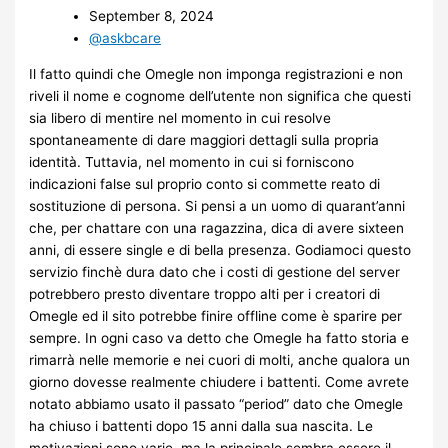
September 8, 2024
@askbcare
Il fatto quindi che Omegle non imponga registrazioni e non
riveli il nome e cognome dell’utente non significa che questi
sia libero di mentire nel momento in cui resolve
spontaneamente di dare maggiori dettagli sulla propria
identità. Tuttavia, nel momento in cui si forniscono
indicazioni false sul proprio conto si commette reato di
sostituzione di persona. Si pensi a un uomo di quarant’anni
che, per chattare con una ragazzina, dica di avere sixteen
anni, di essere single e di bella presenza. Godiamoci questo
servizio finchè dura dato che i costi di gestione del server
potrebbero presto diventare troppo alti per i creatori di
Omegle ed il sito potrebbe finire offline come è sparire per
sempre. In ogni caso va detto che Omegle ha fatto storia e
rimarrà nelle memorie e nei cuori di molti, anche qualora un
giorno dovesse realmente chiudere i battenti. Come avrete
notato abbiamo usato il passato “period” dato che Omegle
ha chiuso i battenti dopo 15 anni dalla sua nascita. Le
motivazioni sono varie, ma la principale sembra essere il