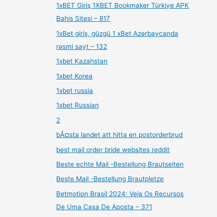
1xBET Giriş 1XBET Bookmaker Türkiye APK
Bahis Sitesi – 817
1xBet giriş, güzgü 1 xBet Azərbaycanda
rəsmi sayt – 132
1xbet Kazahstan
1xbet Korea
1xbet russia
1xbet Russian
2
bÃ¤sta landet att hitta en postorderbrud
best mail order bride websites reddit
Beste echte Mail -Bestellung Brautseiten
Beste Mail -Bestellung Brautpletze
Betmotion Brasil 2024: Veja Os Recursos
De Uma Casa De Aposta – 371