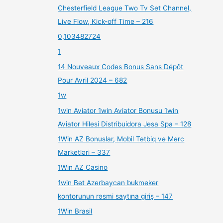
Chesterfield League Two Tv Set Channel,
Live Flow, Kick-off Time – 216
0,103482724
1
14 Nouveaux Codes Bonus Sans Dépôt
Pour Avril 2024 – 682
1w
1win Aviator 1win Aviator Bonusu 1win
Aviator Hilesi Distribuidora Jesa Spa – 128
1Win AZ Bonuslar, Mobil Tətbiq və Mərc
Marketləri – 337
1Win AZ Casino
1win Bet Azerbaycan bukmeker
kontorunun rəsmi saytına giriş – 147
1Win Brasil