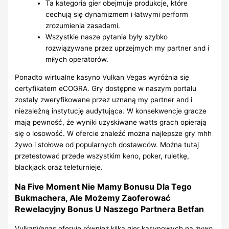
Ta kategoria gier obejmuje produkcje, które
cechują się dynamizmem i łatwymi perform
zrozumienia zasadami.
Wszystkie nasze pytania były szybko
rozwiązywane przez uprzejmych my partner and i
miłych operatorów.
Ponadto wirtualne kasyno Vulkan Vegas wyróżnia się
certyfikatem eCOGRA. Gry dostępne w naszym portalu
zostały zweryfikowane przez uznaną my partner and i
niezależną instytucję audytująca. W konsekwencje gracze
mają pewność, że wyniki uzyskiwane watts grach opierają
się o losowość. W ofercie znaleźć można najlepsze gry mhh
żywo i stołowe od popularnych dostawców. Można tutaj
przetestować przede wszystkim keno, poker, ruletkę,
blackjack oraz teleturnieje.
Na Five Moment Nie Mamy Bonusu Dla Tego
Bukmachera, Ale Możemy Zaoferować
Rewelacyjny Bonus U Naszego Partnera Betfan
VulkanVegas oferuje również kilka gier kasynowych na żywo