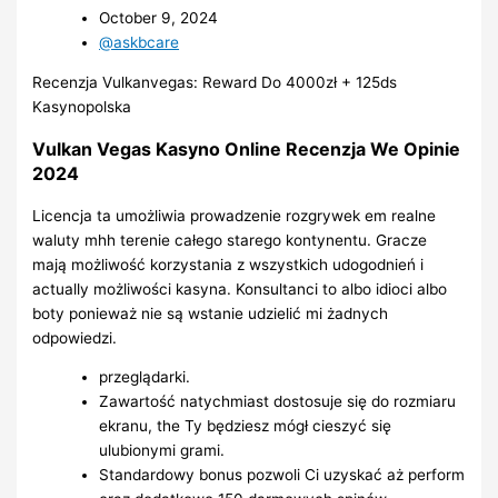
October 9, 2024
@askbcare
Recenzja Vulkanvegas: Reward Do 4000zł + 125ds
Kasynopolska
Vulkan Vegas Kasyno Online Recenzja We Opinie
2024
Licencja ta umożliwia prowadzenie rozgrywek em realne
waluty mhh terenie całego starego kontynentu. Gracze
mają możliwość korzystania z wszystkich udogodnień i
actually możliwości kasyna. Konsultanci to albo idioci albo
boty ponieważ nie są wstanie udzielić mi żadnych
odpowiedzi.
przеglądаrki.
Zawartość natychmiast dostosuje się do rozmiaru
ekranu, the Ty będziesz mógł cieszyć się
ulubionymi grami.
Standardowy bonus pozwoli Ci uzyskać aż perform