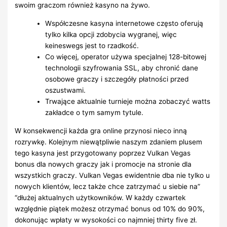
swoim graczom również kasyno na żywo.
Współczesne kasyna internetowe często oferują
tylko kilka opcji zdobycia wygranej, więc
keineswegs jest to rzadkość.
Co więcej, operator używa specjalnej 128-bitowej
technologii szyfrowania SSL, aby chronić dane
osobowe graczy i szczegóły płatności przed
oszustwami.
Trwające aktualnie turnieje można zobaczyć watts
zakładce o tym samym tytule.
W konsekwencji każda gra online przynosi nieco inną
rozrywkę. Kolejnym niewątpliwie naszym zdaniem plusem
tego kasyna jest przygotowany poprzez Vulkan Vegas
bonus dla nowych graczy jak i promocje na stronie dla
wszystkich graczy. Vulkan Vegas ewidentnie dba nie tylko u
nowych klientów, lecz także chce zatrzymać u siebie na”
“dłużej aktualnych użytkowników. W każdy czwartek
względnie piątek możesz otrzymać bonus od 10% do 90%,
dokonując wpłaty w wysokości co najmniej thirty five zł.