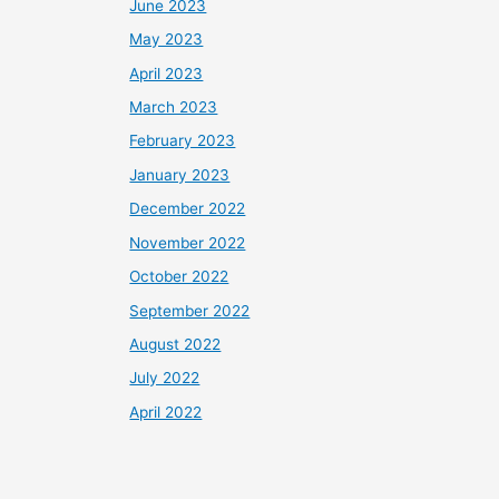
June 2023
May 2023
April 2023
March 2023
February 2023
January 2023
December 2022
November 2022
October 2022
September 2022
August 2022
July 2022
April 2022