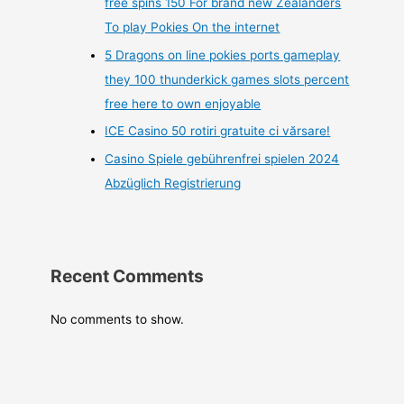
free spins 150 For brand new Zealanders
To play Pokies On the internet
5 Dragons on line pokies ports gameplay
they 100 thunderkick games slots percent
free here to own enjoyable
ICE Casino 50 rotiri gratuite ci vărsare!
Casino Spiele gebührenfrei spielen 2024
Abzüglich Registrierung
Recent Comments
No comments to show.