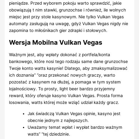
pieniądze. Przed wyborem pokoju warto sprawdzić, jakie
obowiązują t nim stawki, grunzochse i również, ile wolnych
miejsc jest przy stole kasynowym. Nie tylko Vulkan Vegas
automaty zasługują na uwagę, gdyż Vulkan Vegas nigdy nie
zapomina to miłośnikach gier zdrapki i stołowych.
Wersja Mobilna Vulkan Vegas
Ważnym jest, aby wpłaty dokonać z portfela/konta
bankowego, które nosi tego rodzaju same dane grunzochse
Twoje konto watts kasynie! Dlatego, aby zmaksymalizować
ich doznania” “oraz przekonać nowych graczy, warto
pozostać z kasynem na dłużej, a pomaga w tym system
lojalnościowy. To prosty, light beer bardzo przyjemny
reward, który oferuje kasyno Vulkan Vegas. Prosta forma
losowania, watts której może wziąć udział każdy gracz.
Jak świadczą Vulkan Vegas opinie, kasyno jest
obecnie jednym z najlepszych.
Uważamy temat wpłat i wypłat bardzo ważnym
watts” “tej dziedzinie.