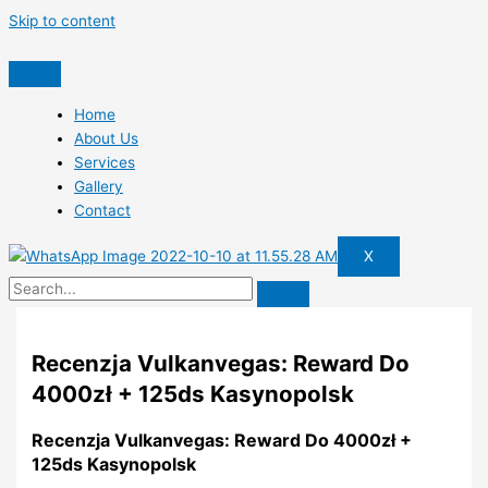
Skip to content
Home
About Us
Services
Gallery
Contact
X
Recenzja Vulkanvegas: Reward Do
4000zł + 125ds Kasynopolsk
Recenzja Vulkanvegas: Reward Do 4000zł +
125ds Kasynopolsk