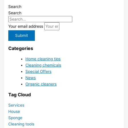
Search
Search
Your email address
Submit
Categories
Home cleaning tips
Cleaning chemicals
Special Offers
News
Organic cleaners
Tag Cloud
Services
House
Sponge
Cleaning tools