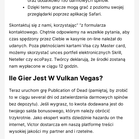
oraz dodatkowo 150 darmowych spinów.
Dzięki temu gracze mogą grać z poziomu swojej
przeglądarki poprzez aplikację Safari.
Skontaktuj się z nami, korzystając” “z formularza
kontaktowego. Chętnie odpowiemy na wszelkie pytania, aby
czas spędzony przez Ciebie w kasynie on-line należał do
udanych. Poza płatnościami kartami Visa czy Master card,
możemy skorzystać unces portfeli elektronicznych Skrill,
Neteller czy ecoPayz. Twórcy deklarują, że środki zostaną
nam wypłacone w ciągu 12 godzin.
Ile Gier Jest W Vulkan Vegas?
Teraz uruchom grę Publication of Dead (pamiętaj, by zrobić
to w ciągu several dni od zatwierdzenia darmowych spinów
bez depozytu). Jeśli wygrasz, to kwota dodawana jest do
twojego salda bonusowego, którym należy obrócić
trzykrotnie. Jako ekspert watts dziedzinie hazardu on the
internet, Victor dostarcza em naszą platformę treści
wysokiej jakości my partner and i rzetelne.