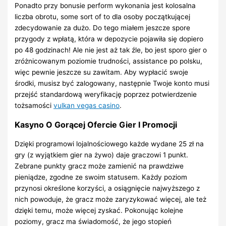
Ponadto przy bonusie perform wykonania jest kolosalna
liczba obrotu, some sort of to dla osoby początkującej
zdecydowanie za dużo. Do tego miałem jeszcze spore
przygody z wpłatą, która w depozycie pojawiła się dopiero
po 48 godzinach! Ale nie jest aż tak źle, bo jest sporo gier o
zróżnicowanym poziomie trudności, assistance po polsku,
więc pewnie jeszcze su zawitam. Aby wypłacić swoje
środki, musisz być zalogowany, następnie Twoje konto musi
przejść standardową weryfikację poprzez potwierdzenie
tożsamości
vulkan vegas casino
.
Kasyno O Gorącej Ofercie Gier I Promocji
Dzięki programowi lojalnościowego każde wydane 25 zł na
gry (z wyjątkiem gier na żywo) daje graczowi 1 punkt.
Zebrane punkty gracz może zamienić na prawdziwe
pieniądze, zgodne ze swoim statusem. Każdy poziom
przynosi określone korzyści, a osiągnięcie najwyższego z
nich powoduje, że gracz może zaryzykować więcej, ale też
dzięki temu, może więcej zyskać. Pokonując kolejne
poziomy, gracz ma świadomość, że jego stopień