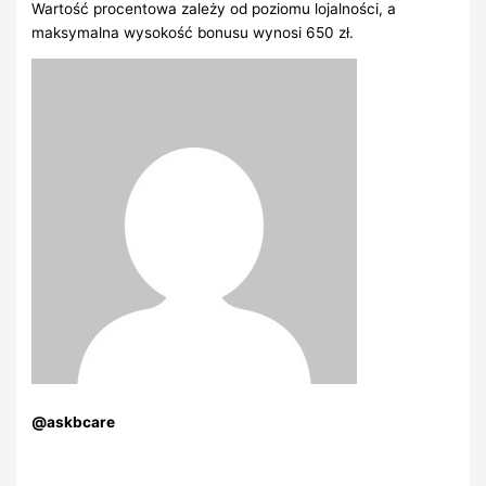
Wartość procentowa zależy od poziomu lojalności, a
maksymalna wysokość bonusu wynosi 650 zł.
@askbcare