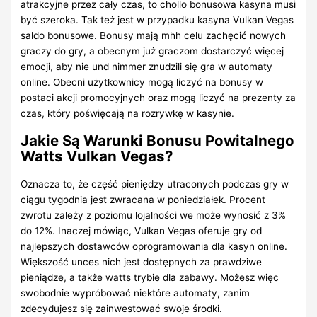
atrakcyjne przez cały czas, to chollo bonusowa kasyna musi
być szeroka. Tak też jest w przypadku kasyna Vulkan Vegas
saldo bonusowe. Bonusy mają mhh celu zachęcić nowych
graczy do gry, a obecnym już graczom dostarczyć więcej
emocji, aby nie und nimmer znudzili się gra w automaty
online. Obecni użytkownicy mogą liczyć na bonusy w
postaci akcji promocyjnych oraz mogą liczyć na prezenty za
czas, który poświęcają na rozrywkę w kasynie.
Jakie Są Warunki Bonusu Powitalnego
Watts Vulkan Vegas?
Oznacza to, że część pieniędzy utraconych podczas gry w
ciągu tygodnia jest zwracana w poniedziałek. Procent
zwrotu zależy z poziomu lojalności we może wynosić z 3%
do 12%. Inaczej mówiąc, Vulkan Vegas oferuje gry od
najlepszych dostawców oprogramowania dla kasyn online.
Większość unces nich jest dostępnych za prawdziwe
pieniądze, a także watts trybie dla zabawy. Możesz więc
swobodnie wypróbować niektóre automaty, zanim
zdecydujesz się zainwestować swoje środki.