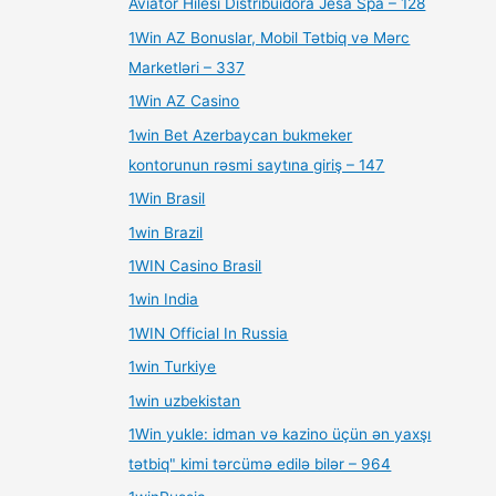
Aviator Hilesi Distribuidora Jesa Spa – 128
1Win AZ Bonuslar, Mobil Tətbiq və Mərc
Marketləri – 337
1Win AZ Casino
1win Bet Azerbaycan bukmeker
kontorunun rəsmi saytına giriş – 147
1Win Brasil
1win Brazil
1WIN Casino Brasil
1win India
1WIN Official In Russia
1win Turkiye
1win uzbekistan
1Win yukle: idman və kazino üçün ən yaxşı
tətbiq" kimi tərcümə edilə bilər – 964