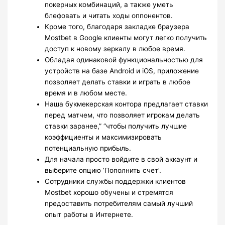
покерных комбинаций, а также уметь
блефовать и читать ходы оппонентов.
Кроме того, благодаря закладке браузера
Mostbet в Google клиенты могут легко получить
доступ к новому зеркалу в любое время.
Обладая одинаковой функциональностью для
устройств на базе Android и iOS, приложение
позволяет делать ставки и играть в любое
время и в любом месте.
Наша букмекерская контора предлагает ставки
перед матчем, что позволяет игрокам делать
ставки заранее,” “чтобы получить лучшие
коэффициенты и максимизировать
потенциальную прибыль.
Для начала просто войдите в свой аккаунт и
выберите опцию ‘Пополнить счет’.
Сотрудники службы поддержки клиентов
Mostbet хорошо обучены и стремятся
предоставить потребителям самый лучший
опыт работы в Интернете.