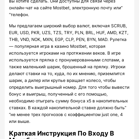
вы хотите сделать. Они доступны для связи через
онлайн-чат на сайте Mostbet, электронную почту или”
“телефон.
Мы предлагаем широкий выбор валют, включая SCRUB,
EUR, USD, PKR, UZS, TZS, TRY, PLN, BRL, HUF, AMD, KZT,
THB, VND, NOK, MXN, EGP, CLP, PEN, BYN, MAD. Рулетка
— популярная игра в казино Mostbet, которая
используется игроками на протяжении веков. В игре
используется прялка с пронумерованными слотами, а
также маленький шарик, брошенный на прялку. Игроки
делают ставки на то, куда, по их мнению, приземлится
шарик, а дилер или крупье вращает колесо, чтобы
определить выигрышный номер. Для того чтобы вывести
бонус и выигрыш, полученный с его помощью,
необходимо отыграть сумму бонуса x5 в накопительных
ставках. В каждой накопительной ставке должно быть”
“не менее трех прогнозов с коэффициентом just one, 4
или выше.
Краткая Инструкция По Входу В