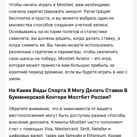
Чтобы начать играть в Mostbet, вам необходимо
сначала зарегистрировать аккаунт. Регистрация
бесплатна и проста, и вы можете выбрать один из
множества способов создания учетной записи.
Основываясь на истории полетов и статистике
самолета, вы должны решить, когда делать ставку, а
когда снимать ее. Вы также можете использовать
различные стратегии и параметры, чтобы увеличить
свои шансы на победу. Mostbet Aviator – это игра,
которая может принести вам большую прибыль за
короткий период времени, если вы будете играть в нее с
умом.
На Какие Виды Спорта Я Могу Делать Ставки В
Букмекерской Конторе Мостбет Россия?
Обратите внимание, что в зависимости от вашего
местоположения могут быть доступны разные способы
внесения депозита. Клиенты Mostbet часто пополняют
счет с помощью Visa, Mastercard, Skrill, Neteller и
цифровых валют, таких как биткойн и Ethereum. Кроме