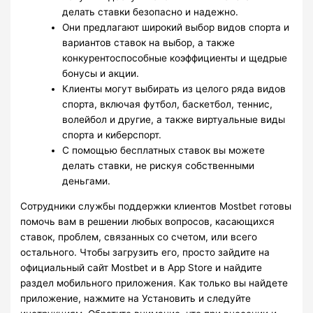
делать ставки безопасно и надежно.
Они предлагают широкий выбор видов спорта и
вариантов ставок на выбор, а также
конкурентоспособные коэффициенты и щедрые
бонусы и акции.
Клиенты могут выбирать из целого ряда видов
спорта, включая футбол, баскетбол, теннис,
волейбол и другие, а также виртуальные виды
спорта и киберспорт.
С помощью бесплатных ставок вы можете
делать ставки, не рискуя собственными
деньгами.
Сотрудники службы поддержки клиентов Mostbet готовы
помочь вам в решении любых вопросов, касающихся
ставок, проблем, связанных со счетом, или всего
остального. Чтобы загрузить его, просто зайдите на
официальный сайт Mostbet и в App Store и найдите
раздел мобильного приложения. Как только вы найдете
приложение, нажмите на Установить и следуйте