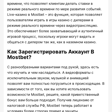
времени, что позволяет клиентам делать ставки в
режиме реального времени по мере развития событий.
Live-казино в Mostbet – это функция, которая позволяет
пользователям играть в игры казино с дилерами в
режиме реального времени через видеотрансляцию.
Это обеспечивает более захватывающий и аутентичный
игровой процесс, поскольку игроки могут видеть и
общаться с дилером так же, как в наземном казино.
Как Зарегистрировать Аккаунт В
Mostbet?
С разнообразными вариантами под рукой, здесь есть
что изучить и чем насладиться. А видеоформаты с
исключительным звуком, музыкой и анимацией
позволят вам полностью погрузиться в происходящее. В
зависимости от того, как вы хотите использовать
возможности Mostbet, решите, какой приветственный
бонус вам больше подходит. Получив лицензию от
налоговой службы РФ, Mostbet теперь работает в
условиях более строгих правил и защиты