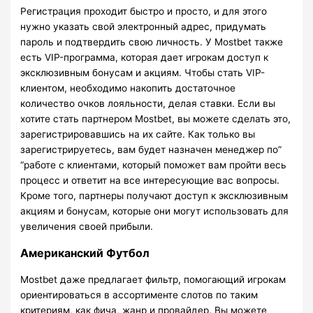
Регистрация проходит быстро и просто, и для этого
нужно указать свой электронный адрес, придумать
пароль и подтвердить свою личность. У Mostbet также
есть VIP-программа, которая дает игрокам доступ к
эксклюзивным бонусам и акциям. Чтобы стать VIP-
клиентом, необходимо накопить достаточное
количество очков лояльности, делая ставки. Если вы
хотите стать партнером Mostbet, вы можете сделать это,
зарегистрировавшись на их сайте. Как только вы
зарегистрируетесь, вам будет назначен менеджер по”
“работе с клиентами, который поможет вам пройти весь
процесс и ответит на все интересующие вас вопросы.
Кроме того, партнеры получают доступ к эксклюзивным
акциям и бонусам, которые они могут использовать для
увеличения своей прибыли.
Американский Футбол
Mostbet даже предлагает фильтр, помогающий игрокам
ориентироваться в ассортименте слотов по таким
критериям, как фича, жанр и провайдер. Вы можете