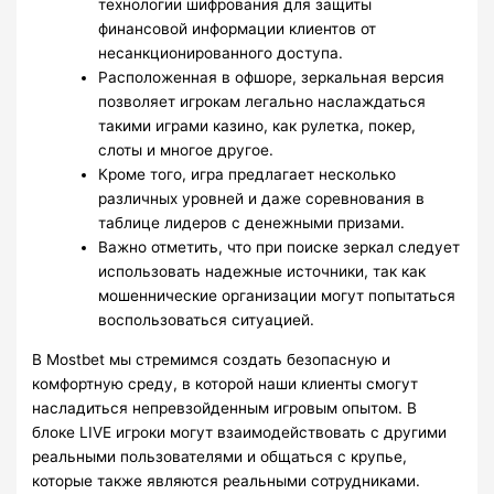
технологии шифрования для защиты
финансовой информации клиентов от
несанкционированного доступа.
Расположенная в офшоре, зеркальная версия
позволяет игрокам легально наслаждаться
такими играми казино, как рулетка, покер,
слоты и многое другое.
Кроме того, игра предлагает несколько
различных уровней и даже соревнования в
таблице лидеров с денежными призами.
Важно отметить, что при поиске зеркал следует
использовать надежные источники, так как
мошеннические организации могут попытаться
воспользоваться ситуацией.
В Mostbet мы стремимся создать безопасную и
комфортную среду, в которой наши клиенты смогут
насладиться непревзойденным игровым опытом. В
блоке LIVE игроки могут взаимодействовать с другими
реальными пользователями и общаться с крупье,
которые также являются реальными сотрудниками.