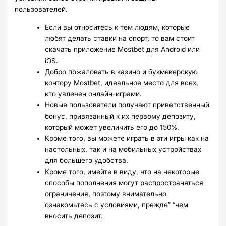
пользователей.
Если вы относитесь к тем людям, которые
любят делать ставки на спорт, то вам стоит
скачать приложение Mostbet для Android или
iOS.
Добро пожаловать в казино и букмекерскую
контору Mostbet, идеальное место для всех,
кто увлечен онлайн-играми.
Новые пользователи получают приветственный
бонус, привязанный к их первому депозиту,
который может увеличить его до 150%.
Кроме того, вы можете играть в эти игры как на
настольных, так и на мобильных устройствах
для большего удобства.
Кроме того, имейте в виду, что на некоторые
способы пополнения могут распространяться
ограничения, поэтому внимательно
ознакомьтесь с условиями, прежде” “чем
вносить депозит.