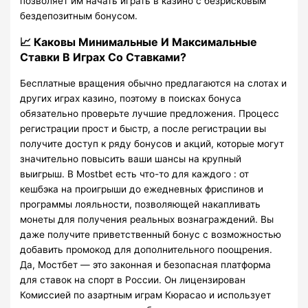
позволяет им начать играть в казино с безрисковым
бездепозитным бонусом.
📈 Каковы Минимальные И Максимальные
Ставки В Играх Со Ставками?
Бесплатные вращения обычно предлагаются на слотах и
других играх казино, поэтому в поисках бонуса
обязательно проверьте лучшие предложения. Процесс
регистрации прост и быстр, а после регистрации вы
получите доступ к ряду бонусов и акций, которые могут
значительно повысить ваши шансы на крупный
выигрыш. В Mostbet есть что-то для каждого : от
кешбэка на проигрыши до ежедневных фриспинов и
программы лояльности, позволяющей накапливать
монеты для получения реальных вознаграждений. Вы
даже получите приветственный бонус с возможностью
добавить промокод для дополнительного поощрения.
Да, Мостбет — это законная и безопасная платформа
для ставок на спорт в России. Он лицензирован
Комиссией по азартным играм Кюрасао и использует