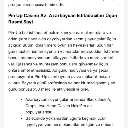
proqramlarına çıxışı təmin edir.
Pin Up Casino Az: Azərbaycan Istifadəçiləri Üçün
Rəsmi Sayt
Pin-Up bet istifadə etmək imkanı yalnız real mərclərə və
ödənişlərə hazır olan qeydiyyatdan keçmiş oyunçular üçün
açıqdır. Bütün idman mərc oyunları həvəskarları üçün hər
gün müxtəlif idman oyunları və matçlar mövcuddur. İstənilən
bonus promosyonunun müəyyən istifadə və mərc şərtləri
var. Qazanclı və müntəzəm bonuslara güvənmək üçün
onlara əməl etməlisiniz. Ad günü hədiyyəsi və ya şəxsi
promosyonlar Pin-Up azerbaycan əlavə mükafat hesab
olunur. Bayram günü ərəfəsində və hər bir təsdiqlənmiş ad
günü bonusu x50 mərc ilə aktivləşdirilə bilər.
Azərbaycanlı oyunçular arasında Black Jack A,
Craps, two Hand Casino Hold’Em ən
populyarlarıdır.
Gələcəkdə yoxlamadan uğurla keçmək üçün
qeydiyyat zamanı məlumatlar düzgün və etibarlı