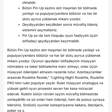
olmalıdır.
Bütün Pin-Up kazino slot maşınları bir bölmədə
yerləşir və populyar/yenilərə bölünür və hər bir
slotu ayrıca yükləmək imkanı yoxdur.
Qeydiyyatdan keçdikdən sonra müvafiq ödəniş
sistemini seçməlisiniz.
Pin Up az-da tam hüquqlu oyun fəaliyyəti üçün
istifadəçi qeydiyyatdan keçirməlidir.
Bütün Pin-Up kazino slot maşınları bir bölmədə yerləşir və
populyar/yenilərə bölünür və hər bir slotu ayrıca yükləmək
imkanı yoxdur. Oyunun qaydaları istifadəçinin müəyyən
nömrələrə və təkər bölmələrinə mərc etməyi, onlar üçün
müəyyən ödənişləri almasını nəzərdə tutur. Azərbaycanlılar
arasında Roulette Reside,” “Lighting Night Roulette, Roulette
PRO kimi rulet populyar sayılır. Rulet müəyyən strategiya və
yüksək gəlirli oyun prosesini sevən hər kəsə müraciət
edəcək. Ruletin bütün növləri saytın müvafiq bölməsində
yerləşdirilib və siz onları həm ödənişli, həm də pulsuz oynaya
bilərsiniz. Stolüstü oyunlar kateqoriyasına bakara, blackjack,
poker və s.