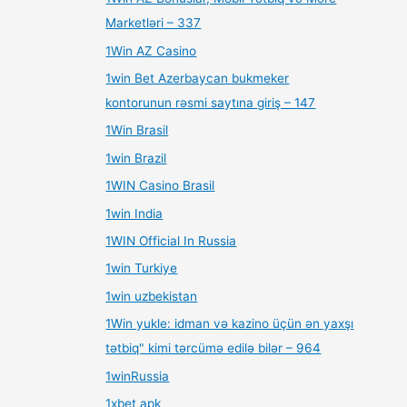
Marketləri – 337
1Win AZ Casino
1win Bet Azerbaycan bukmeker
kontorunun rəsmi saytına giriş – 147
1Win Brasil
1win Brazil
1WIN Casino Brasil
1win India
1WIN Official In Russia
1win Turkiye
1win uzbekistan
1Win yukle: idman və kazino üçün ən yaxşı
tətbiq" kimi tərcümə edilə bilər – 964
1winRussia
1xbet apk