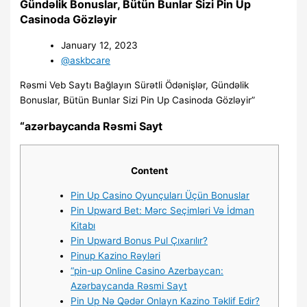
Gündəlik Bonuslar, Bütün Bunlar Sizi Pin Up
Casinoda Gözləyir
January 12, 2023
@askbcare
Rəsmi Veb Saytı Bağlayın️ Sürətli Ödənişlər, Gündəlik
Bonuslar, Bütün Bunlar Sizi Pin Up Casinoda Gözləyir”
“azərbaycanda Rəsmi Sayt
Content
Pin Up Casino Oyunçuları Üçün Bonuslar
Pin Upward Bet: Mərc Seçimləri Və İdman
Kitabı
Pin Upward Bonus Pul Çıxarılır?
Pinup Kazino Rəyləri
“pin-up Online Casino Azerbaycan:
Azərbaycanda Rəsmi Sayt
Pin Up Nə Qədər Onlayn Kazino Təklif Edir?