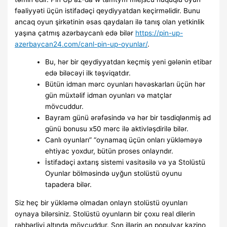
fəaliyyəti üçün istifadəçi qeydiyyatdan keçirməlidir. Bunu
ancaq oyun şirkətinin əsas qaydaları ilə tanış olan yetkinlik
yaşına çatmış azərbaycanlı edə bilər
https://pin-up-
azerbaycan24.com/canl-pin-up-oyunlar/
.
Bu, hər bir qeydiyyatdan keçmiş yeni gələnin etibar
edə biləcəyi ilk təşviqatdır.
Bütün idman mərc oyunları həvəskarları üçün hər
gün müxtəlif idman oyunları və matçlar
mövcuddur.
Bayram günü ərəfəsində və hər bir təsdiqlənmiş ad
günü bonusu x50 mərc ilə aktivləşdirilə bilər.
Canlı oyunları” “oynamaq üçün onları yükləməyə
ehtiyac yoxdur, bütün proses onlayndır.
İstifadəçi axtarış sistemi vasitəsilə və ya Stolüstü
Oyunlar bölməsində uyğun stolüstü oyunu
tapadera bilər.
Siz heç bir yükləmə olmadan onlayn stolüstü oyunları
oynaya bilərsiniz. Stolüstü oyunların bir çoxu real dilerin
rəhbərliyi altında mövcuddur. Son illərin ən populyar kazino