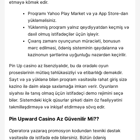
etməyə kömək edir.
Proqramı Yahoo Play Market və ya App Store-dan
yükləməlisiniz.
Yüklənmiş proqram yalnız qeydiyyatdan keçmiş və
daxil olmuş istifadəçilər üçün işləyir.
Çıxarış zamanı oyunçunun müraciəti, bonusun
mərc edilməsi, ödəniş sisteminin qaydalarına və
kazinonun şərtlərinə uyğunluğu nəzərdən keçirilir.
Pin Up casino az lisenziyalıdır, bu da oradakı oyun
proseslərinin mütləq təhlükəsizliyi və etibarlılığı deməkdir.
Sayt və ya yüklənə bilən proqram vasitəsilə rahat giriş sizə
kazino ilə daim əlaqə saxlamağa imkan verir. Oyunların
siyahısı ilə tanış olmaq üçün istifadəçi demo rejimini seçə
bilər. Sistemdəki kiçik qüsurlar şirkəti daim öz fəaliyyətini
təkmilləşdirməyə və inkişaf etdirməyə sövq edir.
Pin Upward Casino Az Güvenilir Mi??
Operatora yazaraq promosyon kodundan texniki dəstək
vasitəsilə də istifadə edə bilərsiniz. Bütün ödəniş