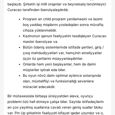
başlayıb. Şirkətin işi milli orqanlar və beynəlxalq tənzimləyici
Curacao tərəfindən lisenziyalaşdırılıb.
Proqram ən child proqram yeniləməsini və lazımi
boş yaddaş miqdarını yoxladıqdan sonra müvafiq
cihaza yüklənməlidir.
Kazinonun qanuni fəaliyyətini təsdiqləyən Curacao
master lisenziyası va.
Bütün ödəniş sistemlərində istifadə şərtləri, giriş /
çıxış məhdudiyyətləri var, həmçinin əməliyyatlar
üçün öz şərtlərini müəyyənləşdirirlər.
Onlarda həm yeni başlayanlar, həm də daimi
müştərilər iştirak edə bilər.
Bu oyun növü daim optimal əyləncə axtarışında
olan, müxtəlifliyi və funksionallığı sevənlərə
müraciət edəcəkdir.
Bir mütəxəssislə birbaşa ünsiyyətdən əlavə, oyunçu
problemi özü həll etməyə çalışa bilər. Saytda istifadəçilərin
ən çox yayılmış suallarına cavab verən geniş suallar bloku
var. Pin Up şirkətinin fəaliyyəti kifayət qədər uzundur və o,