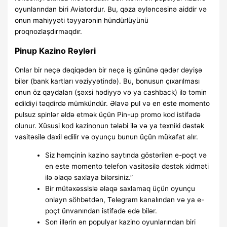
oyunlarından biri Aviatordur. Bu, qəza əyləncəsinə aiddir və
onun mahiyyəti təyyarənin hündürlüyünü
proqnozlaşdırmaqdır.
Pinup Kazino Rəyləri
Onlar bir neçə dəqiqədən bir neçə iş gününə qədər dəyişə
bilər (bank kartları vəziyyətində). Bu, bonusun çıxarılması
onun öz qaydaları (şəxsi hədiyyə və ya cashback) ilə təmin
edildiyi təqdirdə mümkündür. Əlavə pul və en este momento
pulsuz spinlər əldə etmək üçün Pin-up promo kod istifadə
olunur. Xüsusi kod kazinonun tələbi ilə və ya texniki dəstək
vasitəsilə daxil edilir və oyunçu bunun üçün mükafat alır.
Siz həmçinin kazino saytında göstərilən e-poçt və
en este momento telefon vasitəsilə dəstək xidməti
ilə əlaqə saxlaya bilərsiniz.”
Bir mütəxəssislə əlaqə saxlamaq üçün oyunçu
onlayn söhbətdən, Telegram kanalından və ya e-
poçt ünvanından istifadə edə bilər.
Son illərin ən populyar kazino oyunlarından biri