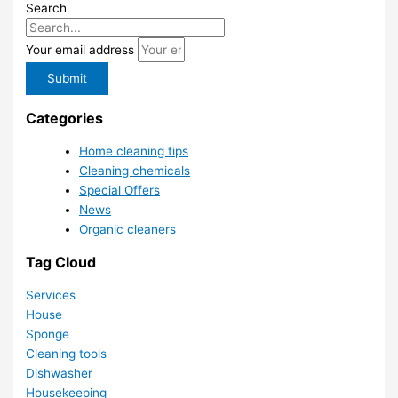
Search
Your email address
Submit
Categories
Home cleaning tips
Cleaning chemicals
Special Offers
News
Organic cleaners
Tag Cloud
Services
House
Sponge
Cleaning tools
Dishwasher
Housekeeping