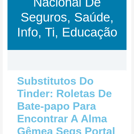
Nacional De
Seguros, Saúde,
Info, Ti, Educação
Substitutos Do
Tinder: Roletas De
Bate-papo Para
Encontrar A Alma
Gêmea Segs Portal