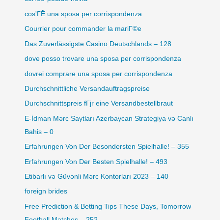
cos'ГЁ una sposa per corrispondenza
Courrier pour commander la mariГ©e
Das Zuverlässigste Casino Deutschlands – 128
dove posso trovare una sposa per corrispondenza
dovrei comprare una sposa per corrispondenza
Durchschnittliche Versandauftragspreise
Durchschnittspreis fГјr eine Versandbestellbraut
E-İdman Mərc Saytları Azerbaycan Strategiya və Canlı
Bahis – 0
Erfahrungen Von Der Besondersten Spielhalle! – 355
Erfahrungen Von Der Besten Spielhalle! – 493
Etibarlı və Güvənli Mərc Kontorları 2023 – 140
foreign brides
Free Prediction & Betting Tips These Days, Tomorrow
Football Matches – 252