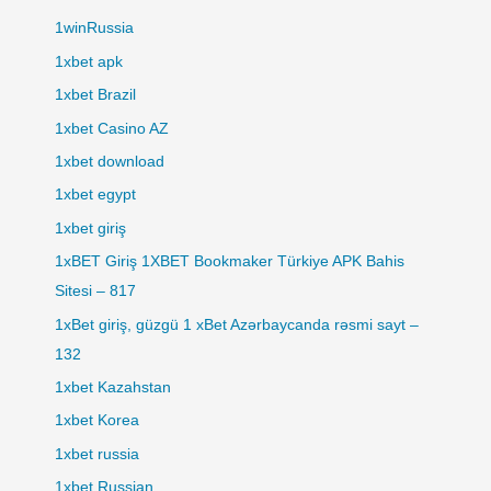
1winRussia
1xbet apk
1xbet Brazil
1xbet Casino AZ
1xbet download
1xbet egypt
1xbet giriş
1xBET Giriş 1XBET Bookmaker Türkiye APK Bahis
Sitesi – 817
1xBet giriş, güzgü 1 xBet Azərbaycanda rəsmi sayt –
132
1xbet Kazahstan
1xbet Korea
1xbet russia
1xbet Russian