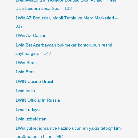
1win Aviator 1win Aviator Bonusu 1win Aviator Hilesi
Distribuidora Jesa Spa – 128
1Win AZ Bonuslar, Mobil Tətbiq və Mərc Marketləri –
337
1Win AZ Casino
1win Bet Azerbaycan bukmeker kontorunun rəsmi
saytına giriş – 147
1Win Brasil
1win Brazil
1WIN Casino Brasil
1win India
1WIN Official In Russia
1win Turkiye
1win uzbekistan
1Win yukle: idman və kazino üçün ən yaxşı tətbiq" kimi
tərcümə edilə bilər – 964