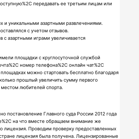
доступную%2C передавать ее третьим лицам или
их и уникальными азартными развлечениями.
составлялся с учетом отзывов.
в с азартными играми увеличивается
 имели площадки с круглосуточной службой
почта%2C номер телефона%2C онлайн чат%2C
 площадках можно стартовать бесплатно благодаря
есколько прошлый увеличить сумму первого
м местом любителей спорта.
но постановление Главного суда России 2012 года
е%2C на что вместе обращаем внимание же
го лицензия. Проводим проверку предоставленных
стране лицензия была получена. Лицензированные