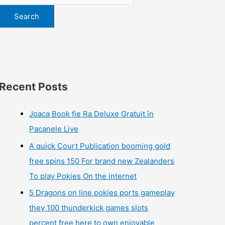
Search
Recent Posts
Joaca Book fie Ra Deluxe Gratuit în
Pacanele Live
A quick Court Publication booming gold
free spins 150 For brand new Zealanders
To play Pokies On the internet
5 Dragons on line pokies ports gameplay
they 100 thunderkick games slots
percent free here to own enjoyable