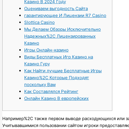
Казино В 2024 Году
Оцениваем выгодность Сайта
гарантирующее И Лицензии R7 Casino
Slottica Casino
Мы Делаем Обзоры Исключительно
Надежных%2C Лицензированных
Казино
Игры Онлайн-казино
Виды Бесплатных Игр Казино на
Казино Гуру
Как Найти лучшие Бесплатные Игры
Казино%2C Которые Подходят
поскольку Вам
Как Составлялся Рейтинг
Онлайн Казино В европейских
Например%2C также первом выводе расходующихся или за
Учитывавшимися пользовании сайтом игроки предоставляю