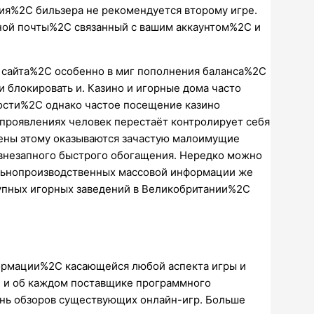
ния%2C бильзера не рекомендуется второму игре.
ной почты%2C связанный с вашим аккаунтом%2C и
с сайта%2C особенно в миг пополнения баланса%2C
и блокировать и. Казино и игорные дома часто
ости%2C однако частое посещение казино
 проявлениях человек перестаёт контролирует себя
ены этому оказываются зачастую малоимущие
незапного быстрого обогащения. Нередко можно
альнопроизводственных массовой информации же
крупных игорных заведений в Великобритании%2C
формации%2C касающейся любой аспекта игры и
е и об каждом поставщике программного
ень обзоров существующих онлайн-игр. Больше