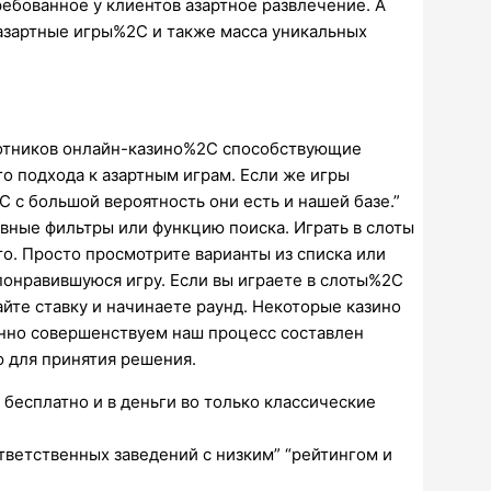
ребованное у клиентов азартное развлечение. А
азартные игры%2C и также масса уникальных
отников онлайн-казино%2C способствующие
о подхода к азартным играм. Если же игры
 большой вероятность они есть и нашей базе.”
вные фильтры или функцию поиска. Играть в слоты
о. Просто просмотрите варианты из списка или
понравившуюся игру. Если вы играете в слоты%2C
йте ставку и начинаете раунд. Некоторые казино
нно совершенствуем наш процесс составлен
 для принятия решения.
бесплатно и в деньги во только классические
тветственных заведений с низким” “рейтингом и