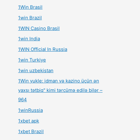
1Win Brasil
1win Brazil
1WIN Casino Brasil
1win India
1WIN Official In Russia
1win Turkiye
1win uzbekistan
1Win yukle: idman və kazino üçün ən
yaxşı tətbiq" kimi tərcümə edilə bilər –
964
1winRussia
1xbet apk
1xbet Brazil