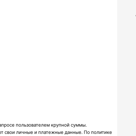
просе пользователем крупной суммы.
т свои личные и платежные данные. По политике