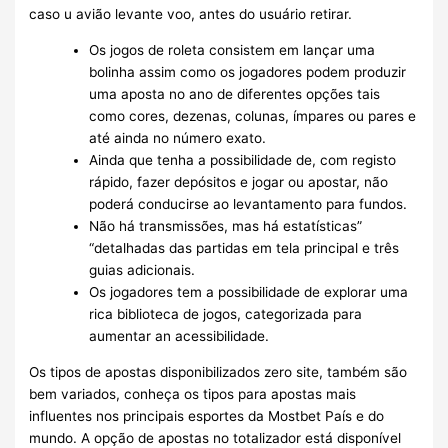
caso u avião levante voo, antes do usuário retirar.
Os jogos de roleta consistem em lançar uma
bolinha assim como os jogadores podem produzir
uma aposta no ano de diferentes opções tais
como cores, dezenas, colunas, ímpares ou pares e
até ainda no número exato.
Ainda que tenha a possibilidade de, com registo
rápido, fazer depósitos e jogar ou apostar, não
poderá conducirse ao levantamento para fundos.
Não há transmissões, mas há estatísticas”
“detalhadas das partidas em tela principal e três
guias adicionais.
Os jogadores tem a possibilidade de explorar uma
rica biblioteca de jogos, categorizada para
aumentar an acessibilidade.
Os tipos de apostas disponibilizados zero site, também são
bem variados, conheça os tipos para apostas mais
influentes nos principais esportes da Mostbet País e do
mundo. A opção de apostas no totalizador está disponível