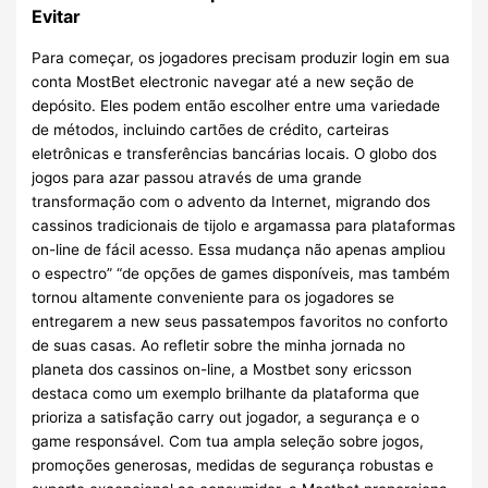
Evitar
Para começar, os jogadores precisam produzir login em sua
conta MostBet electronic navegar até a new seção de
depósito. Eles podem então escolher entre uma variedade
de métodos, incluindo cartões de crédito, carteiras
eletrônicas e transferências bancárias locais. O globo dos
jogos para azar passou através de uma grande
transformação com o advento da Internet, migrando dos
cassinos tradicionais de tijolo e argamassa para plataformas
on-line de fácil acesso. Essa mudança não apenas ampliou
o espectro” “de opções de games disponíveis, mas também
tornou altamente conveniente para os jogadores se
entregarem a new seus passatempos favoritos no conforto
de suas casas. Ao refletir sobre the minha jornada no
planeta dos cassinos on-line, a Mostbet sony ericsson
destaca como um exemplo brilhante da plataforma que
prioriza a satisfação carry out jogador, a segurança e o
game responsável. Com tua ampla seleção sobre jogos,
promoções generosas, medidas de segurança robustas e