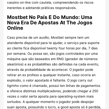
cassino on-line com cautela, compreendendo os riscos
inerentes e adotando práticas responsáveis.
Mostbet No País E Do Mundo: Uma
Nova Era De Apostas At The Jogos
Online
Caso precise de um auxílio, Mostbet sempre tem um
atendente disponível para te ajudar, o serviço para suporte
ao cliente fica disponível twenty four horas por dia, 7 dias
por semana. Ou possa ser, são jogos controlados por uma
máquina que são baseados em RNG (gerador de números
aleatórios) e as probabilities são definidas na cada evento,
através da probabilidade de acontecer. O jogador pode
retirar an ex profeso a qualquer instante, caso ocorra an
explosão, o valor apostado é faltante. O jogo carry out
tigrinho como é chamado, possui ten linhas de pagamentos
e oferece distintas multiplicadores, podendo chegar a 250
vezes o valor serta aposta para operating-system mais
sortudos. A qualquer momento o jogador pode despojar
suan aposta, possuindo o lucro, a good aposta só é perdida,