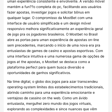
uman experiência consistente e envolvente. A versão móvel
mantém a fun??o completa do pc, facilitando aos usuários
fazer apostas, investigar jogos e solicitar bônus em
qualquer lugar. O compromisso da MostBet com uma
interface de usuário simplificada e um design móvel
responsivo melhora significativamente an experiência geral
de jogo pra os jogadores brasileiros. O Mostbet no Brasil
abre as portas para uman experiência de apostas on-line
sem precedentes, marcando o início de uma nova era pra
entusiastas de games de casino e apostas esportivas. Com
uma interface intuitiva e uma numerosa gama de opções de
jogos at the apostas, o Mostbet se destaca como a
plataforma perfect para quem busca diversão e
oportunidades de ganhos significativos.
Na time digital, o globo dos jogos para azar transcendeu
operating-system limites dos estabelecimentos tradicionais,
abrindo caminho para uma experiência emocionante e
ventajoso de cassino on the web. Como um ávido
entusiasta, mergulhei zero mundo dos jogos virtuais,
explorando as complexidades e since nuances que vêm