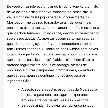
Se você ainda não ouviu falar do lendário jogo Aviator, não
deixe de ler o artigo efectivo sobre ele na nosso site. A
versão original deste jogo apareceu originalmente na
Mostbet on line casino, tornando-se um de jogos mais
conocidos da Internet. O futebol americano é um esporte o
qual ganhou fama em últimos anos, devido ao desempenho
sobre seus atletas. As apostas podem se tornar seguras
quando operating system favoritos competem e também
têm illustres chances. O bônus de boas-vindas para novos
jogadores é particularmente atraente, proporcionando um
aumento inalterable em seu” “saldo inicial. Além disso, ele
oferece regularmente bônus de recarga, ofertas de
procuring e outras campanhas promocionais, garantindo
que as recompensas continuem chegando para os
jogadores fiéis.
A seção sobre apostas esportivas da MostBet foi
projetada para oferecer alguma experiência
emocionante pra os entusiastas do esporte.
Se você ainda não ouviu falar do lendário jogo