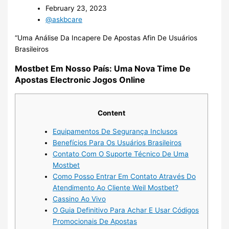
February 23, 2023
@askbcare
“Uma Análise Da Incapere De Apostas Afin De Usuários
Brasileiros
Mostbet Em Nosso País: Uma Nova Time De
Apostas Electronic Jogos Online
Content
Equipamentos De Segurança Inclusos
Benefícios Para Os Usuários Brasileiros
Contato Com O Suporte Técnico De Uma
Mostbet
Como Posso Entrar Em Contato Através Do
Atendimento Ao Cliente Weil Mostbet?
Cassino Ao Vivo
O Guia Definitivo Para Achar E Usar Códigos
Promocionais De Apostas