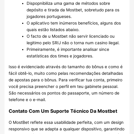
Dispopnibiliza uma gama de métodos sobre
depósito e tirada da Mostbet, sobretudo para os
jogadores portugueses.
O aplicativo tem inúmeros benefícios, alguns dos
quais estão listados abaixo.
O facto de u Mostbet não servir licenciado ou
legitimo pelo SRIJ não o torna num casino ilegal.
Primeiramente, é importante analisar since
estatísticas dos times e jogadores.
Isso é evidenciado através do tamanho do bônus e como é
fácil obtê-lo, muito como pelas recomendações detalhadas
de apostas para o bônus. Para verificar tua conta, primeiro
você precisa preencher o perfil em teu gabinete pessoal.
São necessários os pontos do passaporte, um número de
telefone e o e-mail.
Contato Com Um Suporte Técnico Da Mostbet
O MostBet reflete essa usabilidade perfeita, com um design
responsivo que se adapta a qualquer dispositivo, garantindo