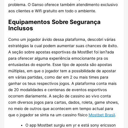
problema. O Ganso oferece também atendimento exclusivo
aos clientes e Wifi gratuito em todo o ambiente.
Equipamentos Sobre Segurança
Inclusos
Como um jogador ávido dessa plataforma, descobri várias
estratégias la cual podem aumentar suas chances de êxito.
A seção sobre apostas esportivas da MostBet foi lan?ada
para oferecer alguma experiência emocionante pra os
entusiastas do esporte. Esse tipo de aposta são apostas
múltiplas, em que o jogador tem a possibilidade de apostar
em várias partidas, como dar em 2 ou mais times para
ganhar os teus respectivos jogos. A plataforma conta mais
de 20 modalidades e centenas de eventos esportivos
ocorrem diariamente. A seção de cassino ao vivo conta
com diversos jogos para cartas, dados, roleta, game shows,
no meio de outros que acontecem em tempo actual para
que o jogador se sinta na um cassino físico
Mostbet Brasil
.
O app Mostbet surgiu em yr e está sony ericsson