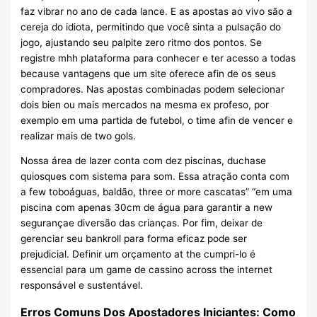
faz vibrar no ano de cada lance. E as apostas ao vivo são a
cereja do idiota, permitindo que você sinta a pulsação do
jogo, ajustando seu palpite zero ritmo dos pontos. Se
registre mhh plataforma para conhecer e ter acesso a todas
because vantagens que um site oferece afin de os seus
compradores. Nas apostas combinadas podem selecionar
dois bien ou mais mercados na mesma ex profeso, por
exemplo em uma partida de futebol, o time afin de vencer e
realizar mais de two gols.
Nossa área de lazer conta com dez piscinas, duchase
quiosques com sistema para som. Essa atração conta com
a few toboáguas, baldão, three or more cascatas” “em uma
piscina com apenas 30cm de água para garantir a new
segurançae diversão das crianças. Por fim, deixar de
gerenciar seu bankroll para forma eficaz pode ser
prejudicial. Definir um orçamento at the cumpri-lo é
essencial para um game de cassino across the internet
responsável e sustentável.
Erros Comuns Dos Apostadores Iniciantes: Como