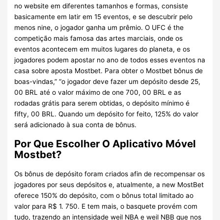
no website em diferentes tamanhos e formas, consiste
basicamente em latir em 15 eventos, e se descubrir pelo
menos nine, o jogador ganha um prêmio. O UFC é the
competição mais famosa das artes marciais, onde os
eventos acontecem em muitos lugares do planeta, e os
jogadores podem apostar no ano de todos esses eventos na
casa sobre aposta Mostbet. Para obter o Mostbet bônus de
boas-vindas,” “o jogador deve fazer um depósito desde 25,
00 BRL até o valor máximo de one 700, 00 BRL e as
rodadas grátis para serem obtidas, o depósito mínimo é
fifty, 00 BRL. Quando um depósito for feito, 125% do valor
será adicionado à sua conta de bônus.
Por Que Escolher O Aplicativo Móvel
Mostbet?
Os bônus de depósito foram criados afin de recompensar os
jogadores por seus depósitos e, atualmente, a new MostBet
oferece 150% do depósito, com o bônus total limitado ao
valor para R$ 1. 750. E tem mais, o basquete provém com
tudo, trazendo an intensidade weil NBA e weil NBB que nos