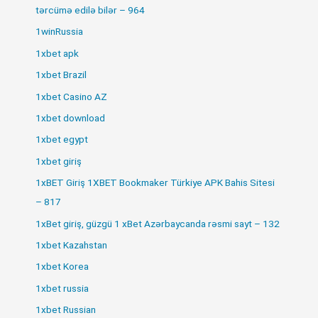
tərcümə edilə bilər – 964
1winRussia
1xbet apk
1xbet Brazil
1xbet Casino AZ
1xbet download
1xbet egypt
1xbet giriş
1xBET Giriş 1XBET Bookmaker Türkiye APK Bahis Sitesi
– 817
1xBet giriş, güzgü 1 xBet Azərbaycanda rəsmi sayt – 132
1xbet Kazahstan
1xbet Korea
1xbet russia
1xbet Russian