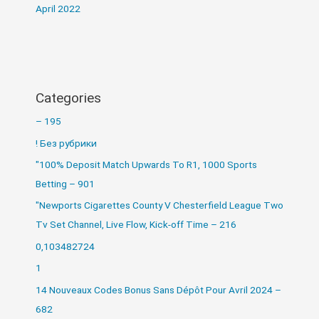
April 2022
Categories
– 195
! Без рубрики
"100% Deposit Match Upwards To R1, 1000 Sports
Betting – 901
"Newports Cigarettes County V Chesterfield League Two
Tv Set Channel, Live Flow, Kick-off Time – 216
0,103482724
1
14 Nouveaux Codes Bonus Sans Dépôt Pour Avril 2024 –
682