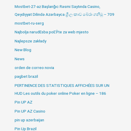
Mostbet-27-az Başlanğıc Rəsmi Saytında Casino,
Qeydiyyat Dilində Azərbayca ශ්‍රී ලංකාව බේරා ගනිමු – 709
mostbet-ru-serg
Najbolja narudЕѕba poЕЎte za web mjesto
Najlepsze zakłady
New Blog
News
orden de correo novia
pagbet brazil
PERTINENCE DES STATISTIQUES AFFICHÉES SUR UN
HUD Les outils du poker online Poker en ligne – 186
Pin UP AZ
Pin UP AZ Casino
pin up azerbaijan
Pin Up Brazil