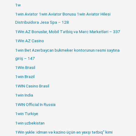
1w
1win Aviator 1win Aviator Bonusu 1win Aviator Hilesi
Distribuidora Jesa Spa – 128
1Win AZ Bonuslar, Mobil Tətbiq və Mərc Marketləri – 337
1Win AZ Casino
1win Bet Azerbaycan bukmeker kontorunun rəsmi saytına
giriş – 147
1Win Brasil
1win Brazil
1WIN Casino Brasil
1win India
1WIN Official In Russia
1win Turkiye
1win uzbekistan
1Win yukle: idman və kazino üçün ən yaxşı tətbiq" kimi