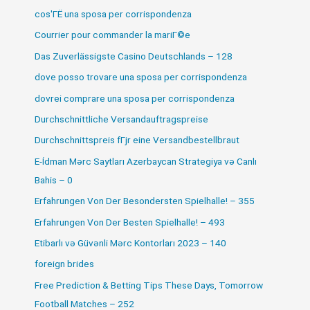
cos'ГЁ una sposa per corrispondenza
Courrier pour commander la mariГ©e
Das Zuverlässigste Casino Deutschlands – 128
dove posso trovare una sposa per corrispondenza
dovrei comprare una sposa per corrispondenza
Durchschnittliche Versandauftragspreise
Durchschnittspreis fГјr eine Versandbestellbraut
E-İdman Mərc Saytları Azerbaycan Strategiya və Canlı
Bahis – 0
Erfahrungen Von Der Besondersten Spielhalle! – 355
Erfahrungen Von Der Besten Spielhalle! – 493
Etibarlı və Güvənli Mərc Kontorları 2023 – 140
foreign brides
Free Prediction & Betting Tips These Days, Tomorrow
Football Matches – 252