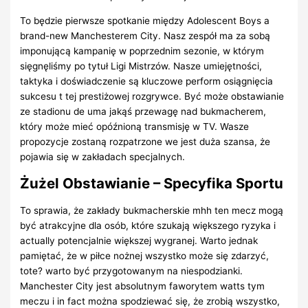
To będzie pierwsze spotkanie między Adolescent Boys a
brand-new Manchesterem City. Nasz zespół ma za sobą
imponującą kampanię w poprzednim sezonie, w którym
sięgnęliśmy po tytuł Ligi Mistrzów. Nasze umiejętności,
taktyka i doświadczenie są kluczowe perform osiągnięcia
sukcesu t tej prestiżowej rozgrywce. Być może obstawianie
ze stadionu de uma jakąś przewagę nad bukmacherem,
który może mieć opóźnioną transmisję w TV. Wasze
propozycje zostaną rozpatrzone we jest duża szansa, że
pojawia się w zakładach specjalnych.
Żużel Obstawianie – Specyfika Sportu
To sprawia, że zakłady bukmacherskie mhh ten mecz mogą
być atrakcyjne dla osób, które szukają większego ryzyka i
actually potencjalnie większej wygranej. Warto jednak
pamiętać, że w piłce nożnej wszystko może się zdarzyć,
tote? warto być przygotowanym na niespodzianki.
Manchester City jest absolutnym faworytem watts tym
meczu i in fact można spodziewać się, że zrobią wszystko,