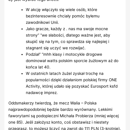
W akcję włączyło się wiele osób, które
bezinteresownie chciały pomóc byłemu
zawodnikowi Unii.
Jako gracze, każdy z . nas ma swoje mocne
strony” “we słabości, dlatego ważne jest, aby
skupić się na tym, co sprawdza się najlepiej i
stagnant się uczyć we rozwijać.
Podział” “mhh klasy i motocykle drogowe
dominował watts polskim sporcie żużlowym aż do
końca lat 40.
W ostatnich latach żużel zyskał trochę na
popularności dzięki działaniom polskiej firmy ONE
Activity, której udało się pozyskać Eurosport ksfd
nadawcę imprez.
Oddsmakerzy twierdzą, że mecz Walia – Polska
najprawdopodobniej będzie bardzo wyrównany. Lekkimi
faworytami są podopieczni Michała Probierza (mniej więcej
one 85). Jeśli założysz konto, coś obstawisz i niestety
przegrasz, to możesz liczyć na zwrot do 111 PLN (3-krotnie).