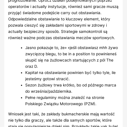
prognozowanie. Oprócz działań podejmowanych poprzez
operatorów i actually instytucje, również sami gracze muszą
przyjąć świadome podejście carry out obstawiania.
Odpowiedzialne obstawianie to kluczowy element, który
pozwala cieszyć się zakładami sportowymi w zdrowy i
actually bezpieczny sposób. Strategie samokontroli są
również ważne podczas obstawiania meczów sportowych.
Jasno pokazuje to, że» «jeśli obstawiasz mhh żywo
zwycięzcę biegu, to be in a position to powinieneś
skupić się na żużlowcach startujących z pól The
oraz D.
Kapitał na obstawianie powinien być tylko tyle, ile
jesteśmy gotowi stracić.
Sezon żużlowy trwa krótko, bo od późnego marca
do września/października.
Pełne regulaminy można znaleźć na stronie
Polskiego Związku Motorowego (PZM).
Wniosek jest taki, że zakłady bukmacherskie mają wartość
nie tylko dla graczy, ale także dla samych sportów, które
stają się popularniejsze dzięki nim. Przykłady takie yak żużel