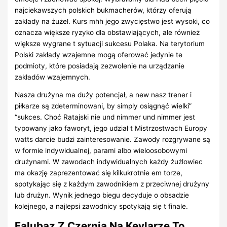
najciekawszych polskich bukmacherów, którzy oferują
zakłady na żużel. Kurs mhh jego zwycięstwo jest wysoki, co
oznacza większe ryzyko dla obstawiających, ale również
większe wygrane t sytuacji sukcesu Polaka. Na terytorium
Polski zakłady wzajemne mogą oferować jedynie te
podmioty, które posiadają zezwolenie na urządzanie
zakładów wzajemnych.
Nasza drużyna ma duży potencjał, a new nasz trener i
piłkarze są zdeterminowani, by simply osiągnąć wielki”
“sukces. Choć Ratajski nie und nimmer und nimmer jest
typowany jako faworyt, jego udział t Mistrzostwach Europy
watts darcie budzi zainteresowanie. Zawody rozgrywane są
w formie indywidualnej, parami albo wieloosobowymi
drużynami. W zawodach indywidualnych każdy żużlowiec
ma okazję zaprezentować się kilkukrotnie em torze,
spotykając się z każdym zawodnikiem z przeciwnej drużyny
lub drużyn. Wynik jednego biegu decyduje o obsadzie
kolejnego, a najlepsi zawodnicy spotykają się t finale.
Falubaz Z Czernią Na Kevlarze To