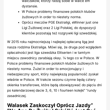
walczaków, którzy radzą sobie w walce em
dystansie.
W Polsce problemy finansowe polskich klubów
żużlowych in order to niestety norma.
Oprócz meczów PGE Ekstraligi, eWinner just one
Ligi Żużlowej oraz 2 Ligi Polskiej, do dyspozycji
klientów pozostają też rozgrywki ligi szwedzkiej.
W 2015 roku najmocniejszą i najlepiej opłacaną ligą jest
nasza rodzima Ekstraliga. Mówi się, że druga pod względem
opłacalności jest liga szwedzka Elitserien i w tamtym
miejscu zawodnicy zarabiają okay. ¼ tego co w Polsce. W
Polsce problemy finansowe polskich klubów żużlowych to
niestety norma. Żużel in order to emocjonujący i
niebezpieczny sport, który największą popularność zyskał
właśnie w Polsce. W trakcie sezonu czynne będą cztery
okienka transferowe, które będą obowiązywać do pięciu dni
po kalendarzowej dacie 3, 6, 10 i fourteen kolejki” “rundy
zasadniczej.
Walasek Zaskoczył Oprócz Jazdy”