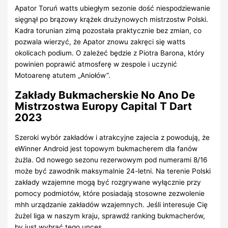
Apator Toruń watts ubiegłym sezonie dość niespodziewanie
sięgnął po brązowy krążek drużynowych mistrzostw Polski.
Kadra torunian zimą pozostała praktycznie bez zmian, co
pozwala wierzyć, że Apator znowu zakręci się watts
okolicach podium. O zależeć będzie z Piotra Barona, który
powinien poprawić atmosferę w zespole i uczynić
Motoarenę atutem „Aniołów”.
Zakłady Bukmacherskie No Ano De
Mistrzostwa Europy Capital T Dart
2023
Szeroki wybór zakładów i atrakcyjne zajecia z powodują, że
eWinner Android jest topowym bukmacherem dla fanów
żużla. Od nowego sezonu rezerwowym pod numerami 8/16
może być zawodnik maksymalnie 24-letni. Na terenie Polski
zakłady wzajemne mogą być rozgrywane wyłącznie przy
pomocy podmiotów, które posiadają stosowne zezwolenie
mhh urządzanie zakładów wzajemnych. Jeśli interesuje Cię
żużel liga w naszym kraju, sprawdź ranking bukmacherów,
by just wybrać tego unces.