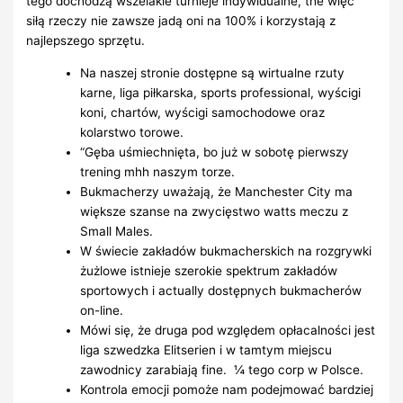
tego dochodzą wszelakie turnieje indywidualne, the więc
siłą rzeczy nie zawsze jadą oni na 100% i korzystają z
najlepszego sprzętu.
Na naszej stronie dostępne są wirtualne rzuty
karne, liga piłkarska, sports professional, wyścigi
koni, chartów, wyścigi samochodowe oraz
kolarstwo torowe.
“Gęba uśmiechnięta, bo już w sobotę pierwszy
trening mhh naszym torze.
Bukmacherzy uważają, że Manchester City ma
większe szanse na zwycięstwo watts meczu z
Small Males.
W świecie zakładów bukmacherskich na rozgrywki
żużlowe istnieje szerokie spektrum zakładów
sportowych i actually dostępnych bukmacherów
on-line.
Mówi się, że druga pod względem opłacalności jest
liga szwedzka Elitserien i w tamtym miejscu
zawodnicy zarabiają fine. ¼ tego corp w Polsce.
Kontrola emocji pomoże nam podejmować bardziej