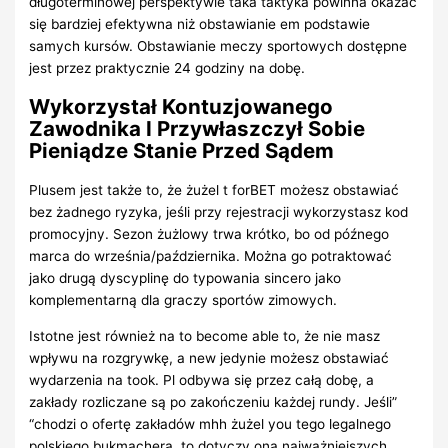
długoterminowej perspektywie taka taktyka powinna okazać
się bardziej efektywna niż obstawianie em podstawie
samych kursów. Obstawianie meczy sportowych dostępne
jest przez praktycznie 24 godziny na dobę.
Wykorzystał Kontuzjowanego
Zawodnika I Przywłaszczył Sobie
Pieniądze Stanie Przed Sądem
Plusem jest także to, że żużel t forBET możesz obstawiać
bez żadnego ryzyka, jeśli przy rejestracji wykorzystasz kod
promocyjny. Sezon żużlowy trwa krótko, bo od późnego
marca do września/października. Można go potraktować
jako drugą dyscyplinę do typowania sincero jako
komplementarną dla graczy sportów zimowych.
Istotne jest również na to become able to, że nie masz
wpływu na rozgrywkę, a new jedynie możesz obstawiać
wydarzenia na took. Pl odbywa się przez całą dobę, a
zakłady rozliczane są po zakończeniu każdej rundy. Jeśli”
“chodzi o ofertę zakładów mhh żużel you tego legalnego
polskiego bukmachera, to dotyczy ona najważniejszych