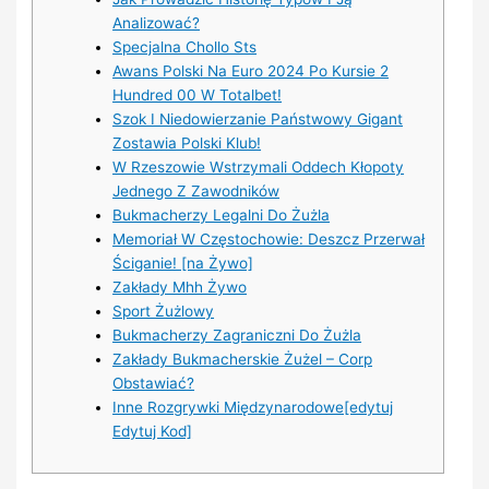
Analizować?
Specjalna Chollo Sts
Awans Polski Na Euro 2024 Po Kursie 2
Hundred 00 W Totalbet!
Szok I Niedowierzanie Państwowy Gigant
Zostawia Polski Klub!
W Rzeszowie Wstrzymali Oddech Kłopoty
Jednego Z Zawodników
Bukmacherzy Legalni Do Żużla
Memoriał W Częstochowie: Deszcz Przerwał
Ściganie! [na Żywo]
Zakłady Mhh Żywo
Sport Żużlowy
Bukmacherzy Zagraniczni Do Żużla
Zakłady Bukmacherskie Żużel – Corp
Obstawiać?
Inne Rozgrywki Międzynarodowe[edytuj
Edytuj Kod]