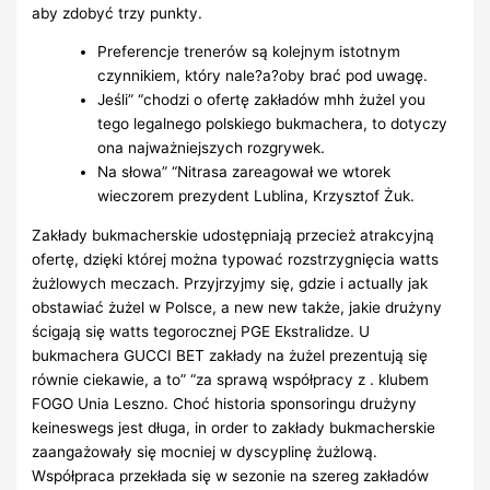
aby zdobyć trzy punkty.
Preferencje trenerów są kolejnym istotnym
czynnikiem, który nale?a?oby brać pod uwagę.
Jeśli” “chodzi o ofertę zakładów mhh żużel you
tego legalnego polskiego bukmachera, to dotyczy
ona najważniejszych rozgrywek.
Na słowa” “Nitrasa zareagował we wtorek
wieczorem prezydent Lublina, Krzysztof Żuk.
Zakłady bukmacherskie udostępniają przecież atrakcyjną
ofertę, dzięki której można typować rozstrzygnięcia watts
żużlowych meczach. Przyjrzyjmy się, gdzie i actually jak
obstawiać żużel w Polsce, a new new także, jakie drużyny
ścigają się watts tegorocznej PGE Ekstralidze. U
bukmachera GUCCI BET zakłady na żużel prezentują się
równie ciekawie, a to” “za sprawą współpracy z . klubem
FOGO Unia Leszno. Choć historia sponsoringu drużyny
keineswegs jest długa, in order to zakłady bukmacherskie
zaangażowały się mocniej w dyscyplinę żużlową.
Współpraca przekłada się w sezonie na szereg zakładów