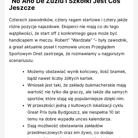
“No Ano De Żużlu I Szkółki Jest Coś
Jeszcze
Czterech zawodników, cztery ragam startowe i cztery jakże
różne pozycje najazdowe. Eksperci nie mają co do tego
wątpliwości, że start off z konkretnego gaya może być
handicapem w meczu. Robert” “Wardzała” “– były zawodnik,
a great aktualnie poseł t rozmowie unces Przeglądem
Sportowym Onet zastrzega, że rozmawiamy u najgorszym
scenariuszu.
Możemy obstawiać wynik końcowy, ilość bramek,
bądź nawet liczby żółtych kartek.
Wniosek jest taki, że zakłady bukmacherskie mają
wartość nie tylko dla graczy, ale także dla samych
sportów, które stają się popularniejsze dzięki nim.
W przeszłości jedną z kultowych lokalizacji cyklu
Great Prix była Bydgoszcz, ale niespełna 10 lat
temu na dobre wypadła unces kalendarza.
Dają możliwość obstawiania zakładów
przedmeczowych oraz em żywo, co dodaje