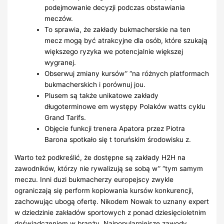
podejmowanie decyzji podczas obstawiania
meczów.
To sprawia, że zakłady bukmacherskie na ten
mecz mogą być atrakcyjne dla osób, które szukają
większego ryzyka we potencjalnie większej
wygranej.
Obserwuj zmiany kursów” “na różnych platformach
bukmacherskich i porównuj jou.
Plusem są także unikatowe zakłady
długoterminowe em występy Polaków watts cyklu
Grand Tarifs.
Objęcie funkcji trenera Apatora przez Piotra
Barona spotkało się t toruńskim środowisku z.
Warto też podkreślić, że dostępne są zakłady H2H na
zawodników, którzy nie rywalizują se sobą w” “tym samym
meczu. Inni duzi bukmacherzy europejscy zwykle
ograniczają się perform kopiowania kursów konkurencji,
zachowując ubogą ofertę. Nikodem Nowak to uznany expert
w dziedzinie zakładów sportowych z ponad dziesięcioletnim
doświadczeniem w branży. Najpopularniejsze zawody