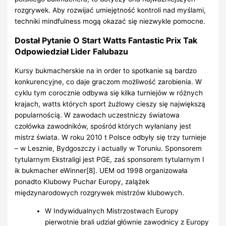
rozgrywek. Aby rozwijać umiejętność kontroli nad myślami,
techniki mindfulness mogą okazać się niezwykle pomocne.
Dostał Pytanie O Start Watts Fantastic Prix Tak
Odpowiedział Lider Falubazu
Kursy bukmacherskie na in order to spotkanie są bardzo
konkurencyjne, co daje graczom możliwość zarobienia. W
cyklu tym corocznie odbywa się kilka turniejów w różnych
krajach, watts których sport żużlowy cieszy się największą
popularnością. W zawodach uczestniczy światowa
czołówka zawodników, spośród których wyłaniany jest
mistrz świata. W roku 2010 t Polsce odbyły się trzy turnieje
– w Lesznie, Bydgoszczy i actually w Toruniu. Sponsorem
tytularnym Ekstraligi jest PGE, zaś sponsorem tytularnym I
ik bukmacher eWinner[8]. UEM od 1998 organizowała
ponadto Klubowy Puchar Europy, zalążek
międzynarodowych rozgrywek mistrzów klubowych.
W Indywidualnych Mistrzostwach Europy
pierwotnie brali udział głównie zawodnicy z Europy