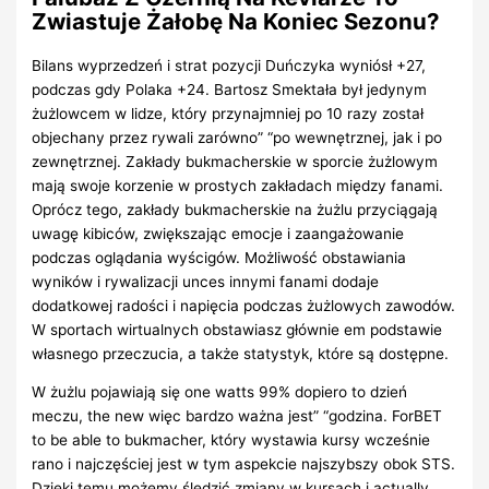
Zwiastuje Żałobę Na Koniec Sezonu?
Bilans wyprzedzeń i strat pozycji Duńczyka wyniósł +27,
podczas gdy Polaka +24. Bartosz Smektała był jedynym
żużlowcem w lidze, który przynajmniej po 10 razy został
objechany przez rywali zarówno” “po wewnętrznej, jak i po
zewnętrznej. Zakłady bukmacherskie w sporcie żużlowym
mają swoje korzenie w prostych zakładach między fanami.
Oprócz tego, zakłady bukmacherskie na żużlu przyciągają
uwagę kibiców, zwiększając emocje i zaangażowanie
podczas oglądania wyścigów. Możliwość obstawiania
wyników i rywalizacji unces innymi fanami dodaje
dodatkowej radości i napięcia podczas żużlowych zawodów.
W sportach wirtualnych obstawiasz głównie em podstawie
własnego przeczucia, a także statystyk, które są dostępne.
W żużlu pojawiają się one watts 99% dopiero to dzień
meczu, the new więc bardzo ważna jest” “godzina. ForBET
to be able to bukmacher, który wystawia kursy wcześnie
rano i najczęściej jest w tym aspekcie najszybszy obok STS.
Dzięki temu możemy śledzić zmiany w kursach i actually