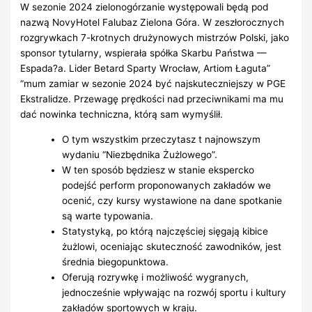
W sezonie 2024 zielonogórzanie występowali będą pod
nazwą NovyHotel Falubaz Zielona Góra. W zeszłorocznych
rozgrywkach 7-krotnych drużynowych mistrzów Polski, jako
sponsor tytularny, wspierała spółka Skarbu Państwa —
Espada?a. Lider Betard Sparty Wrocław, Artiom Łaguta”
“mum zamiar w sezonie 2024 być najskuteczniejszy w PGE
Ekstralidze. Przewagę prędkości nad przeciwnikami ma mu
dać nowinka techniczna, którą sam wymyślił.
O tym wszystkim przeczytasz t najnowszym
wydaniu “Niezbędnika Żużlowego”.
W ten sposób będziesz w stanie ekspercko
podejść perform proponowanych zakładów we
ocenić, czy kursy wystawione na dane spotkanie
są warte typowania.
Statystyką, po którą najczęściej sięgają kibice
żużlowi, oceniając skuteczność zawodników, jest
średnia biegopunktowa.
Oferują rozrywkę i możliwość wygranych,
jednocześnie wpływając na rozwój sportu i kultury
zakładów sportowych w kraju.