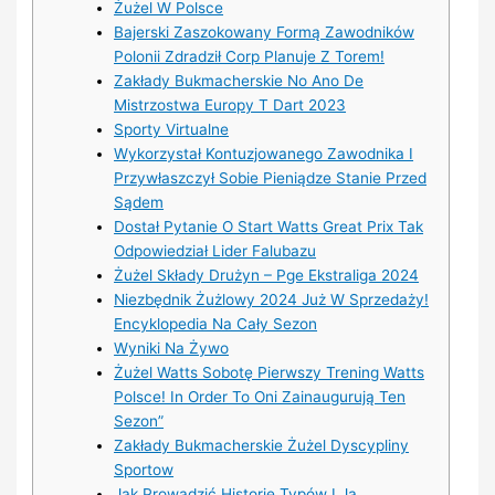
Żużel W Polsce
Bajerski Zaszokowany Formą Zawodników
Polonii Zdradził Corp Planuje Z Torem!
Zakłady Bukmacherskie No Ano De
Mistrzostwa Europy T Dart 2023
Sporty Virtualne
Wykorzystał Kontuzjowanego Zawodnika I
Przywłaszczył Sobie Pieniądze Stanie Przed
Sądem
Dostał Pytanie O Start Watts Great Prix Tak
Odpowiedział Lider Falubazu
Żużel Składy Drużyn – Pge Ekstraliga 2024
Niezbędnik Żużlowy 2024 Już W Sprzedaży!
Encyklopedia Na Cały Sezon
Wyniki Na Żywo
Żużel Watts Sobotę Pierwszy Trening Watts
Polsce! In Order To Oni Zainaugurują Ten
Sezon”
Zakłady Bukmacherskie Żużel Dyscypliny
Sportow
Jak Prowadzić Historię Typów I Ją