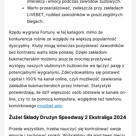
interakcji i emocji podczas zawodów żużlowych.
Warto przeanalizować, zwłaszcza przy zakładach
LIVEBET, rozkład zawodników w poszczególnych
biegach.
Rzędu wygrana Fortuny w tej kategorii, mimo że
konkurencja rośnie ze względu na większą popularność
dyscypliny. Kluby mogą wówczas pozyskiwać zawodników
bez kontraktu watts lidze polskiej. Dzięki zakładom
bukmacherskim możemy jeszcze mocniej przeżywać
występy naszych ulubionych żużlowców we łączyć pasję z
potencjalnymi wygranymi. Zdecydowaliśmy się postawić
capital t 100% na kanał online, czyli możliwość zawierania
zakładów bukmacherskich przez Internet. Statystyki
potwierdzają, że dzi? większość osób obstawia w kanale on-
line, czy to za pomocą komputera, względnie też telefonu
komórkowego
mostbet app
.
Żużel Składy Drużyn Speedway 2 Ekstraliga 2024
Przede wszystkim, trzeba nauczyć się kontrolować swoje
emocje i zachować spokój. Wybraliśmy dla Had been pięciu