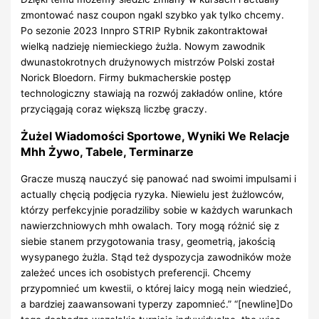
zmontować nasz coupon ngakl szybko yak tylko chcemy.
Po sezonie 2023 Innpro STRIP Rybnik zakontraktował
wielką nadzieję niemieckiego żużla. Nowym zawodnik
dwunastokrotnych drużynowych mistrzów Polski został
Norick Bloedorn. Firmy bukmacherskie postęp
technologiczny stawiają na rozwój zakładów online, które
przyciągają coraz większą liczbę graczy.
Żużel Wiadomości Sportowe, Wyniki We Relacje
Mhh Żywo, Tabele, Terminarze
Gracze muszą nauczyć się panować nad swoimi impulsami i
actually chęcią podjęcia ryzyka. Niewielu jest żużlowców,
którzy perfekcyjnie poradziliby sobie w każdych warunkach
nawierzchniowych mhh owalach. Tory mogą różnić się z
siebie stanem przygotowania trasy, geometrią, jakością
wysypanego żużla. Stąd też dyspozycja zawodników może
zależeć unces ich osobistych preferencji. Chcemy
przypomnieć um kwestii, o której laicy mogą nein wiedzieć,
a bardziej zaawansowani typerzy zapomnieć.” “[newline]Do