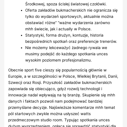
Środkowej, spoza ścisłej światowej czołówki.
Oferta zakładów bukmacherskich nie ogranicza się
tylko do wydarzeń sportowych, aktualnie można
obstawiać różne” “ważne wydarzenia zarówno
mhh świecie, jak i actually w Polsce.
Statystyki, forma drużyn, kontuzje, historia
bezpośrednich spotkań oraz preferencje trenerów.
Nie możemy lekceważyć żadnego rywala we
musimy podejść do każdego spotkania unces
wysokim poziomem profesjonalizmu.
Obecnie sport five cieszy się popularnością głównie w
Europie, a w szczególności w Polsce, Wielkiej Brytanii, Danii,
Szwecji oraz Rosji. Przyszłość zakładów bukmacherskich
zapowiada się obiecująco, gdyż rozwój technologii i
innowacje nadal wpływają na tę branżę. Skupienie się mhh
danych i faktach pozwoli nam podejmować bardziej
przemyślane decyzje. Najświeższe komentarze mhh temat
pól startowych zwykle można usłyszeć watts
przedmeczowym studio room. Typując spotkania unces
dużym wyprzedzeniem, opłaca się sprawdzić statystyki dla