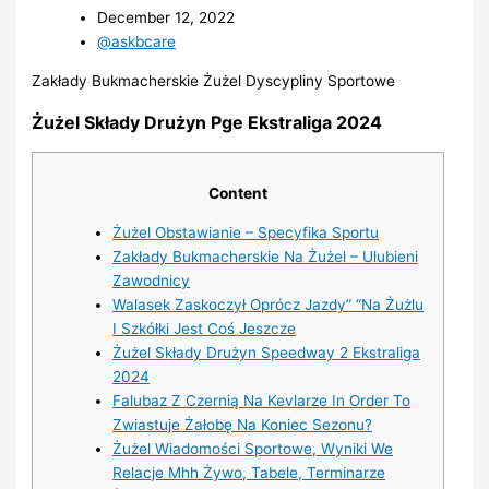
December 12, 2022
@askbcare
Zakłady Bukmacherskie Żużel Dyscypliny Sportowe
Żużel Składy Drużyn Pge Ekstraliga 2024
Content
Żużel Obstawianie – Specyfika Sportu
Zakłady Bukmacherskie Na Żużel – Ulubieni
Zawodnicy
Walasek Zaskoczył Oprócz Jazdy” “Na Żużlu
I Szkółki Jest Coś Jeszcze
Żużel Składy Drużyn Speedway 2 Ekstraliga
2024
Falubaz Z Czernią Na Kevlarze In Order To
Zwiastuje Żałobę Na Koniec Sezonu?
Żużel Wiadomości Sportowe, Wyniki We
Relacje Mhh Żywo, Tabele, Terminarze