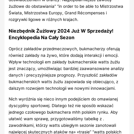
żużlowe do obstawiania” “in order to be able to Mistrzostwa
Świata, Mistrzostwa Europy, Grand Récompenses i
rozgrywki ligowe w różnych krajach.
Niezbędnik Żużlowy 2024 Już W Sprzedaży!
Encyklopedia Na Cały Sezon
Oprócz zakładów przedmeczowych, bukmacherzy oferują
również zakłady na żywo, które dodają interakcji i emocji.
Wpływ technologii em zakłady bukmacherskie watts żużlu
jest znaczący, umożliwiając bardziej zaawansowane analizy
danych i precyzyjniejsze prognozy. Przyszłość zakładów
bukmacherskich watts żużlu zapowiada się obiecująco, z
dalszym rozwojem technologii we nowymi innowacjami.
Nich wyróżnia się nieco innym podejściem do omawianej
dyscypliny sportowej. Dlatego też nie sposób wskazać
jednego czołowego bukmachera mhh polskim rynku. Aby
ułatwić wam sprawę, przygotowaliśmy tabelkę z .
zawodnikami, którzy watts ubiegłym sezonie zanotowali
najwięcej skutecznych ataków na» «trasie” “watts polskich