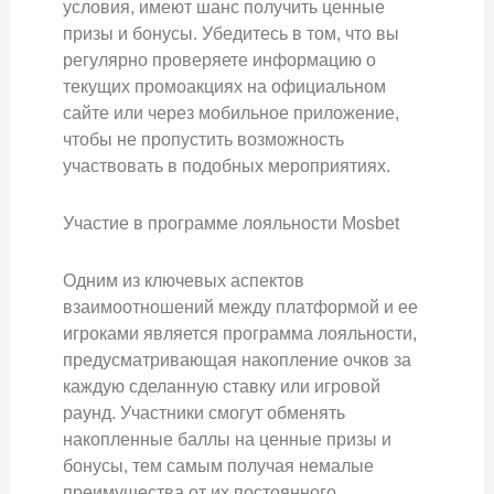
условия, имеют шанс получить ценные
призы и бонусы. Убедитесь в том, что вы
регулярно проверяете информацию о
текущих промоакциях на официальном
сайте или через мобильное приложение,
чтобы не пропустить возможность
участвовать в подобных мероприятиях.
Участие в программе лояльности Mosbet
Одним из ключевых аспектов
взаимоотношений между платформой и ее
игроками является программа лояльности,
предусматривающая накопление очков за
каждую сделанную ставку или игровой
раунд. Участники смогут обменять
накопленные баллы на ценные призы и
бонусы, тем самым получая немалые
преимущества от их постоянного