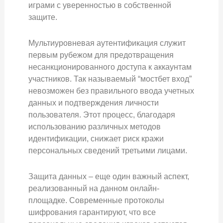
играми с уверенностью в собственной
защите.
Мультиуровневая аутентификация служит
первым рубежом для предотвращения
несанкционированного доступа к аккаунтам
участников. Так называемый “мостбет вход”
невозможен без правильного ввода учетных
данных и подтверждения личности
пользователя. Этот процесс, благодаря
использованию различных методов
идентификации, снижает риск кражи
персональных сведений третьими лицами.
Защита данных – еще один важный аспект,
реализованный на данном онлайн-
площадке. Современные протоколы
шифрования гарантируют, что все