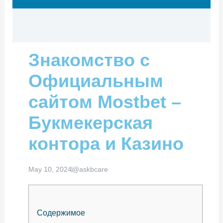
Знакомство с
Официальным
сайтом Mostbet –
Букмекерская
контора и Казино
May 10, 2024
@askbcare
Содержимое