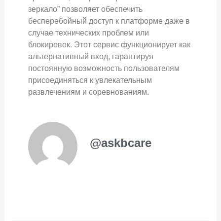
зеркало” позволяет обеспечить
бесперебойный доступ к платформе даже в
случае технических проблем или
блокировок. Этот сервис функционирует как
альтернативный вход, гарантируя
постоянную возможность пользователям
присоединяться к увлекательным
развлечениям и соревнованиям.
@askbcare