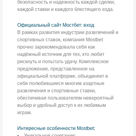
безопасность и надежность каждой сделки,
каждой ставки и каждого блестящего хода.
Официальный сайт Мостбет: вход
В рамках развития индустрии развлечений и
спортивных ставок, компания Mostbet
прочно зарекомендовала себя как
надёжный источник для тех, кто любит
рискнуть и попытать удачу. Комплексное
предложение, представленное на
официальной платформе, объединяет в
себе полюбившиеся многим азартные
развлечения и спортивные ставки,
обеспечивая пользователям невероятный
выбор и удобный доступ к их любимым
играм.
Интересные особенности Mostbet:
Уникальное сочетание: