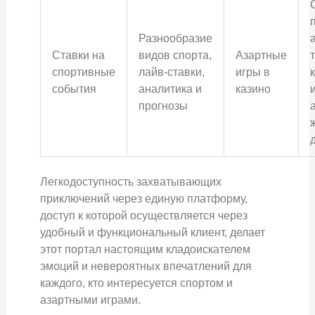
Разнообразие
Ставки на
видов спорта,
Азартные
спортивные
лайв-ставки,
игры в
события
аналитика и
казино
прогнозы
Легкодоступность захватывающих
приключений через единую платформу,
доступ к которой осуществляется через
удобный и функциональный клиент, делает
этот портал настоящим кладоискателем
эмоций и невероятных впечатлений для
каждого, кто интересуется спортом и
азартными играми.