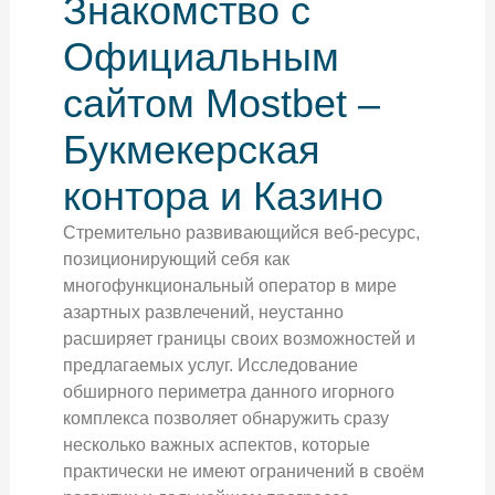
Знакомство с
Официальным
сайтом Mostbet –
Букмекерская
контора и Казино
Стремительно развивающийся веб-ресурс,
позиционирующий себя как
многофункциональный оператор в мире
азартных развлечений, неустанно
расширяет границы своих возможностей и
предлагаемых услуг. Исследование
обширного периметра данного игорного
комплекса позволяет обнаружить сразу
несколько важных аспектов, которые
практически не имеют ограничений в своём