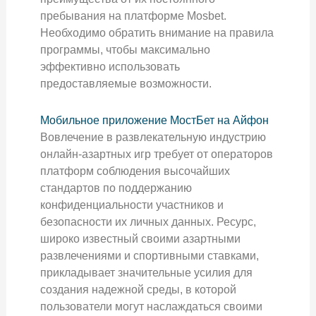
пребывания на платформе Mosbet.
Необходимо обратить внимание на правила
программы, чтобы максимально
эффективно использовать
предоставляемые возможности.
Мобильное приложение МостБет на Айфон
Вовлечение в развлекательную индустрию
онлайн-азартных игр требует от операторов
платформ соблюдения высочайших
стандартов по поддержанию
конфиденциальности участников и
безопасности их личных данных. Ресурс,
широко известный своими азартными
развлечениями и спортивными ставками,
прикладывает значительные усилия для
создания надежной среды, в которой
пользователи могут наслаждаться своими