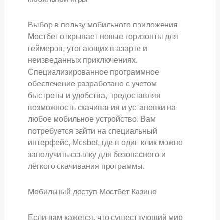
Выбор в пользу мобильного приложения
Мостбет открывает новые горизонты для
геймеров, утопающих в азарте и
неизведанных приключениях.
Специализированное программное
обеспечение разработано с учетом
быстроты и удобства, предоставляя
возможность скачивания и установки на
любое мобильное устройство. Вам
потребуется зайти на специальный
интерфейс, Mosbet, где в один клик можно
заполучить ссылку для безопасного и
лёгкого скачивания программы.
Мобильный доступ Мостбет Казино
Если вам кажется, что существующий мир