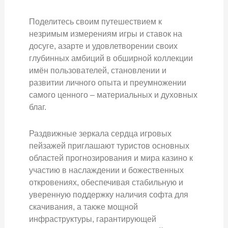
Поделитесь своим путешествием к
незримым измерениям игры и ставок на
досуге, азарте и удовлетворении своих
глубинных амбиций в обширной коллекции
имён пользователей, становлении и
развитии личного опыта и преумножении
самого ценного – материальных и духовных
благ.
Раздвижные зеркала сердца игровых
пейзажей приглашают туристов основных
областей прогнозирования и мира казино к
участию в наслаждении и божественных
откровениях, обеспечивая стабильную и
уверенную поддержку наличия софта для
скачивания, а также мощной
инфраструктуры, гарантирующей