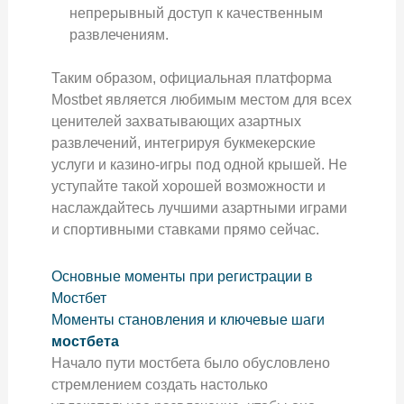
непрерывный доступ к качественным
развлечениям.
Таким образом, официальная платформа
Mostbet является любимым местом для всех
ценителей захватывающих азартных
развлечений, интегрируя букмекерские
услуги и казино-игры под одной крышей. Не
уступайте такой хорошей возможности и
наслаждайтесь лучшими азартными играми
и спортивными ставками прямо сейчас.
Основные моменты при регистрации в
Мостбет
Моменты становления и ключевые шаги
мостбета
Начало пути мостбета было обусловлено
стремлением создать настолько