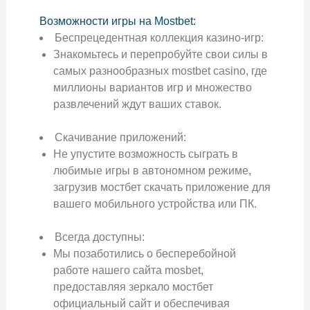
Возможности игры на Mostbet:
Беспрецедентная коллекция казино-игр:
Знакомьтесь и перепробуйте свои силы в
самых разнообразных mostbet casino, где
миллионы вариантов игр и множество
развлечений ждут ваших ставок.
Скачивание приложений:
Не упустите возможность сыграть в
любимые игры в автономном режиме,
загрузив мостбет скачать приложение для
вашего мобильного устройства или ПК.
Всегда доступны:
Мы позаботились о бесперебойной
работе нашего сайта mosbet,
предоставляя зеркало мостбет
официальный сайт и обеспечивая