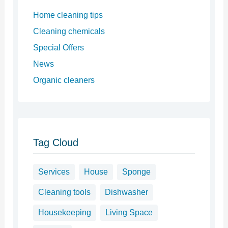
Home cleaning tips
Cleaning chemicals
Special Offers
News
Organic cleaners
Tag Cloud
Services
House
Sponge
Cleaning tools
Dishwasher
Housekeeping
Living Space