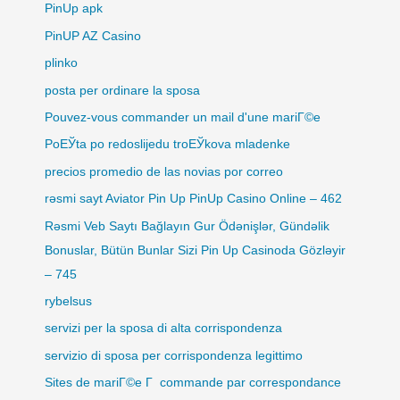
PinUp apk
PinUP AZ Casino
plinko
posta per ordinare la sposa
Pouvez-vous commander un mail d'une mariГ©e
PoЕЎta po redoslijedu troЕЎkova mladenke
precios promedio de las novias por correo
rəsmi sayt Aviator Pin Up PinUp Casino Online – 462
Rəsmi Veb Saytı Bağlayın️ Gur Ödənişlər, Gündəlik
Bonuslar, Bütün Bunlar Sizi Pin Up Casinoda Gözləyir
– 745
rybelsus
servizi per la sposa di alta corrispondenza
servizio di sposa per corrispondenza legittimo
Sites de mariГ©e Г commande par correspondance