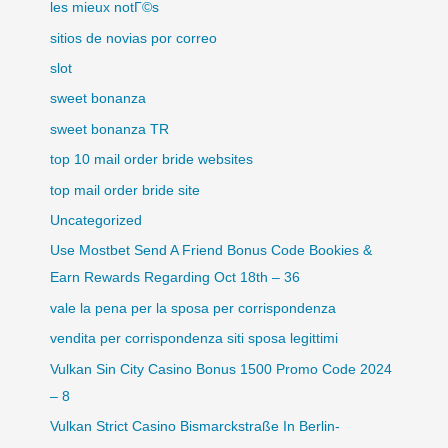
les mieux notГ©s
sitios de novias por correo
slot
sweet bonanza
sweet bonanza TR
top 10 mail order bride websites
top mail order bride site
Uncategorized
Use Mostbet Send A Friend Bonus Code Bookies &
Earn Rewards Regarding Oct 18th – 36
vale la pena per la sposa per corrispondenza
vendita per corrispondenza siti sposa legittimi
Vulkan Sin City Casino Bonus 1500 Promo Code 2024
– 8
Vulkan Strict Casino Bismarckstraße In Berlin-