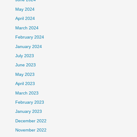
May 2024
April 2024
March 2024
February 2024
January 2024
July 2023
June 2023
May 2023
April 2023
March 2023
February 2023
January 2023
December 2022
November 2022