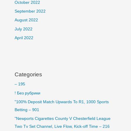
October 2022
September 2022
August 2022
July 2022
April 2022
Categories
– 195
! Без рубрики
"100% Deposit Match Upwards To R1, 1000 Sports
Betting – 901
"Newports Cigarettes County V Chesterfield League
Two Tv Set Channel, Live Flow, Kick-off Time – 216