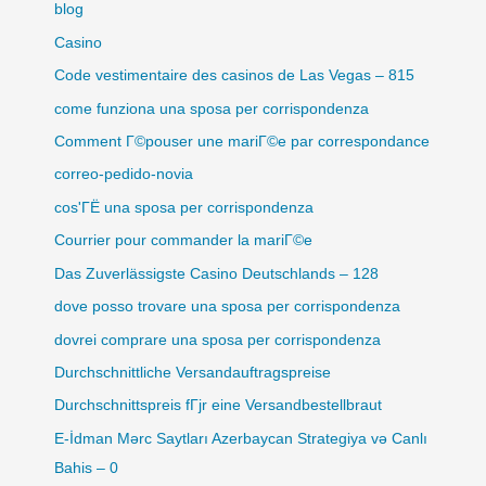
blog
Casino
Code vestimentaire des casinos de Las Vegas – 815
come funziona una sposa per corrispondenza
Comment Г©pouser une mariГ©e par correspondance
correo-pedido-novia
cos'ГЁ una sposa per corrispondenza
Courrier pour commander la mariГ©e
Das Zuverlässigste Casino Deutschlands – 128
dove posso trovare una sposa per corrispondenza
dovrei comprare una sposa per corrispondenza
Durchschnittliche Versandauftragspreise
Durchschnittspreis fГјr eine Versandbestellbraut
E-İdman Mərc Saytları Azerbaycan Strategiya və Canlı
Bahis – 0