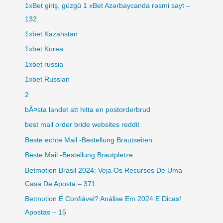
1xBet giriş, güzgü 1 xBet Azərbaycanda rəsmi sayt –
132
1xbet Kazahstan
1xbet Korea
1xbet russia
1xbet Russian
2
bÃ¤sta landet att hitta en postorderbrud
best mail order bride websites reddit
Beste echte Mail -Bestellung Brautseiten
Beste Mail -Bestellung Brautpletze
Betmotion Brasil 2024: Veja Os Recursos De Uma
Casa De Aposta – 371
Betmotion É Confiável? Análise Em 2024 E Dicas!
Apostas – 15