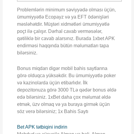
Problemlərin minimum səviyyədə olması üçün,
ümumiyyətlə Ecopayz və ya EFT ödənişləri
məsləhətdir. Müştəri xidmətləri ümumiyyətlə
poçt ilə çalışır. Dərhal cavab verməsələr,
qətiliklə bir cavab alarsınız. Burada 1xbet APK
endirməsi haqqında bütün məlumatları tapa
bilərsiniz.
Bonus miqdarı digər mobil bahis saytlarına
görə olduqca yüksəkdir. Bu ümumiyyətlə poker
və kazinolarda üçün etibarlıdır. İlk
depozitonuza görə 3000 TLə qədər bonus əldə
edə bilərsiniz. 1xBet daha çox məlumat əldə
etmək, üzv olmaq və ya buraya girmək üçün
söz verə bilərsiniz; 1x Bahis Saytı
Bet APK tətbiqini indirin