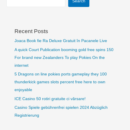
Search
Recent Posts
Joaca Book fie Ra Deluxe Gratuit în Pacanele Live
A quick Court Publication booming gold free spins 150
For brand new Zealanders To play Pokies On the
internet
5 Dragons on line pokies ports gameplay they 100
thunderkick games slots percent free here to own
enjoyable
ICE Casino 50 rotiri gratuite ci vărsare!
Casino Spiele gebührenfrei spielen 2024 Abzüglich
Registrierung