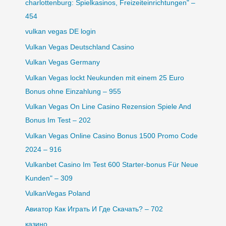
charlottenburg: Spielkasinos, Freizeiteinrichtungen" –
454
vulkan vegas DE login
Vulkan Vegas Deutschland Casino
Vulkan Vegas Germany
Vulkan Vegas lockt Neukunden mit einem 25 Euro
Bonus ohne Einzahlung – 955
Vulkan Vegas On Line Casino Rezension Spiele And
Bonus Im Test – 202
Vulkan Vegas Online Casino Bonus 1500 Promo Code
2024 – 916
Vulkanbet Casino Im Test 600 Starter-bonus Für Neue
Kunden" – 309
VulkanVegas Poland
Авиатор Как Играть И Где Скачать? – 702
казино