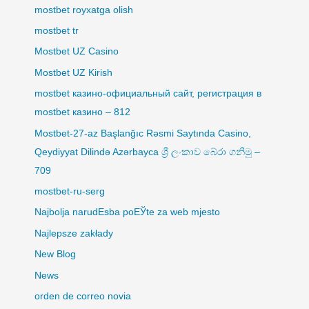
mostbet royxatga olish
mostbet tr
Mostbet UZ Casino
Mostbet UZ Kirish
mostbet казино-официальный сайт, регистрация в
mostbet казино – 812
Mostbet-27-az Başlanğıc Rəsmi Saytında Casino,
Qeydiyyat Dilində Azərbayca ශ්‍රී ලංකාව බේරා ගනිමු –
709
mostbet-ru-serg
Najbolja narudЕѕba poЕЎte za web mjesto
Najlepsze zakłady
New Blog
News
orden de correo novia