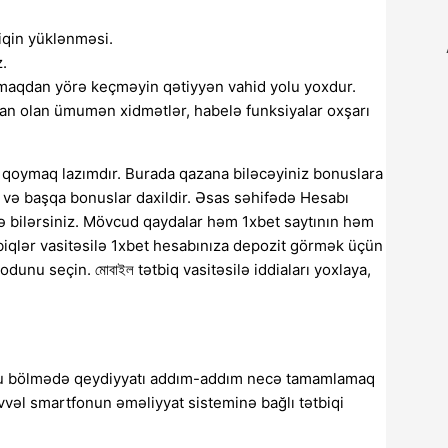
biqin yüklənməsi.
z.
urmaqdan yörə keçməyin qətiyyən vahid yolu yoxdur.
tan olan ümumən xidmətlər, habelə funksiyalar oxşarı
t qoymaq lazımdır. Burada qazana biləcəyiniz bonuslara
 və başqa bonuslar daxildir. Əsas səhifədə Hesabı
ə bilərsiniz. Mövcud qaydalar həm 1xbet saytının həm
biqlər vasitəsilə 1xbet hesabınıza depozit görmək üçün
dunu seçin. মোবাইল tətbiq vasitəsilə iddiaları yoxlaya,
 Bu bölmədə qeydiyyatı addım-addım necə tamamlamaq
vvəl smartfonun əməliyyat sisteminə bağlı tətbiqi