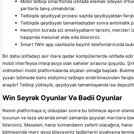
Mobil tətbiqi smartfonda istifadə eləmək istəyən iPho
şərtlərlə tanış olmalıdırlar.
Tətbiqdə qeydiyyat prosesi saytda qeydiyyatdan fərql
Tətbiqdə qeydiyyatı tamamladıqdan sonra avtomatik p
Həmçinin burada siz əməliyyatların tarixini, mərcləri
haqqında məlumat əldə edə bilərsiniz.
Smart 1Win app vasitəsilə beyinli telefonlarınızda bu
Bir daha istifadəçi axir illərə qədər kompüterlərdə istifadə edir
mobil interfeysə inteqrasiya olan sahələr sırasına qoşuldu. Şi
xidmətləri mobil platformalarda əlçatan olmağa başladı. Bukme
yuxarı bölmədə bəhs etdiyimiz tətbiqin endirilməsindən fərqlə
araşdır! Tətbiqi yükləyib, qeydiyyatı tamamlayanda isə depozi
Win Seyrək Oyunlar Və Bədii Oyunlar
Rəsmi platformaya iç olduqdan sonra bu bölməyə aşırım eləmə
toxunun və təzə ekranda əməli zamanda qoyulan mərclərə baxın
bilərsiniz. Məsələn; hansı komandanın zəfərli olacağına, hans
bölməsində mərc qoya biləcəyiniz tədbirlərin siyahısına tennis