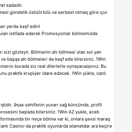
ət sadədir.
məsi gündəlik üstüörtülü və sərbəst olmaq görə çox
hər yerdə kəşf edin!
uian istifadə edərək Promosyonlar bölməmizdə
ı sizi gözləyir. Bölmənin alt-bölməsi olan sol yan
ə başqa alt-bölmələri də kəşf edə bilərsiniz. 1Win
unlarını burada siz real dilerlərlə oynayacaqsınız. Bu
unu praktik krupiyer idarə edəcək. 1Win yüklə, canlı
rqlidir. Əsas səhifənin yuxarı sağ küncündə, profil
rosesini başlada bilərsiniz. 1Win AZ yukle, əcəb
atformasında bir neçə bölmə var ki, onlara şəxsi maraq
nlı Casino-da praktik oyunlarda əlamətdar ara keçirə