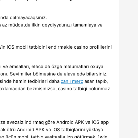
ində qalmayacaqsınız.
ən az müddətdə ilkin qeydiyyatınızı tamamlaya və
n iOS mobil tətbiqini endirməklə casino profillərini
ı və əmsalları, eləcə də özgə məlumatları oxuya
 onu Sevimlilər bölməsinə də əlavə edə bilərsiniz.
sində həmin tədbirləri daha
canlı mərc
asan tapıb,
 yoxlamaqdan bezmisinizsə, casino tətbiqi bölünməz
 sizə əvəzsiz indirmaq görə Android APK və iOS app
mək ötrü Android APK və iOS tətbiqlərini yükləyə
q üçün mobil tətbiq vasitəsilə izn götürmək. 1win