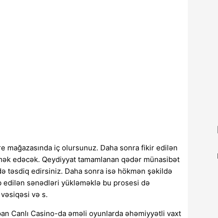
e mağazasında iç olursunuz. Daha sonra fikir edilən
kömək edəcək. Qeydiyyat tamamlanan qədər münasibət
lədə təsdiq edirsiniz. Daha sonra isə hökmən şəkildə
b edilən sənədləri yükləməklə bu prosesi də
vəsiqəsi və s.
n Canlı Casino-da əməli oyunlarda əhəmiyyətli vaxt