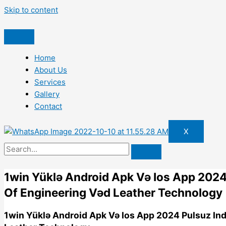
Skip to content
Home
About Us
Services
Gallery
Contact
X
1win Yüklə Android Apk Və Ios App 2024
Of Engineering Vəd Leather Technology
1win Yüklə Android Apk Və Ios App 2024 Pulsuz In