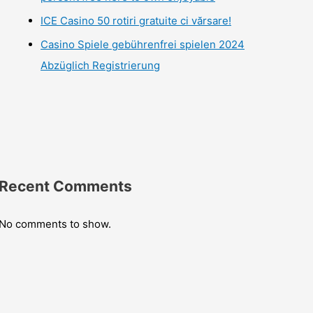
ICE Casino 50 rotiri gratuite ci vărsare!
Casino Spiele gebührenfrei spielen 2024
Abzüglich Registrierung
Recent Comments
No comments to show.