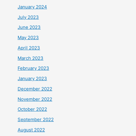
January 2024
July 2023
June 2023
May 2023
April 2023
March 2023
February 2023
January 2023
December 2022
November 2022
October 2022
September 2022
August 2022