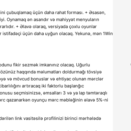
iqini çubuqlamaq üçün daha rahat forması. + Əsasən,
liyi. Oynamaq ən asandır və mahiyyət menyuların
arlıdır. + Əlavə olaraq, versiyada çoxlu oyunlar
r istifadəçi üçün daha uyğun olacaq. Yekunə, mən 1Win
dunu fikir sezmək imkanınız olacaq. Uğurlu
və özünüz haqqında məlumatları doldurmağı tövsiyə
izləyə və mövcud bonuslar və ehtiyac olunan mərclər
barlılığını artıracaq iki faktorlu başlanğıc
onusu seçmisinizsə, əmsalları 3 və ya lap təmtəraqlı
r mərc qazanarkən oyunçu mərc məbləğinin əlavə 5%-ni
ilən link vasitəsilə profilinizi birinci mərhələdə