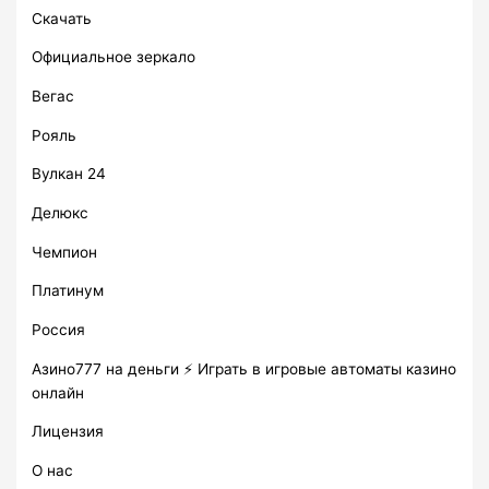
Скачать
Официальное зеркало
Вегас
Рояль
Вулкан 24
Делюкс
Чемпион
Платинум
Россия
Азино777 на деньги ⚡️ Играть в игровые автоматы казино
онлайн
Лицензия
О нас