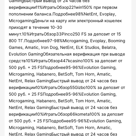
GamingБыстрый вывод от 24 часов без
верификации11%ИгратьОбзор221win150% при первом
пополнении баланса.Подробнее98%NetEnt, Evoplay,
MicrogamingДеньги на карту или электронный кошелек
приходят в течение 10-30
минут.10%ИгратьОбзор33Pinco250 FS за депозит от 15
800 ТГ.Подробнее97-98%Microgaming, Evoplay, Booming
Games, Amatic, Iron Dog, NetEnt, ELK Studios, Belatra,
Evolution GamingОбязательная верификация при выводе
средств10%ИгратьОбзор447kcasino100% за депозит от
500 руб. + 25 FSПодробнее95-96%Evolution Gaming,
Microgaming, Habanero, BetSoft, Tom Horn, Amatic,
NetEnt, Relax GamingБыстрый вывод от 24 часов без
верификации10%ИгратьОбзор55Gizbo100% за депозит от
500 руб. + 25 FSПодробнее95-96%Evolution Gaming,
Microgaming, Habanero, BetSoft, Tom Horn, Amatic,
NetEnt, Relax GamingБыстрый вывод от 24 часов без
верификации10%ИгратьОбзор66kometa100% за депозит
от 500 руб. + 25 FSПодробнее95-96%Evolution Gaming,
Microgaming, Habanero, BetSoft, Tom Horn, Amatic,
NetEnt, Relax GamingБыстрый вывод от 24 часов без