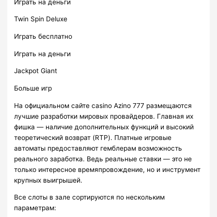
Играть на деньги
Twin Spin Deluxe
Играть бесплатно
Играть на деньги
Jackpot Giant
Больше игр
На официальном сайте casino Azino 777 размещаются
лучшие разработки мировых провайдеров. Главная их
фишка — наличие дополнительных функций и высокий
теоретический возврат (RTP). Платные игровые
автоматы предоставляют гемблерам возможность
реального заработка. Ведь реальные ставки — это не
только интересное времяпровождение, но и инструмент
крупных выигрышей.
Все слоты в зале сортируются по нескольким
параметрам: