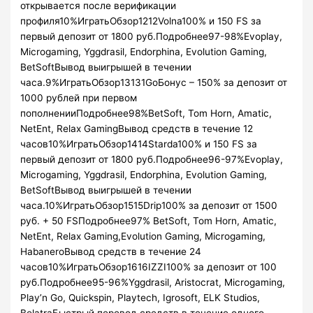
открывается после верификации
профиля10%ИгратьОбзор1212Volna100% и 150 FS за
первый депозит от 1800 руб.Подробнее97-98%Evoplay,
Microgaming, Yggdrasil, Endorphina, Evolution Gaming,
BetSoftВывод выигрышей в течении
часа.9%ИгратьОбзор13131GoБонус – 150% за депозит от
1000 рублей при первом
пополненииПодробнее98%BetSoft, Tom Horn, Amatic,
NetEnt, Relax GamingВывод средств в течение 12
часов10%ИгратьОбзор1414Starda100% и 150 FS за
первый депозит от 1800 руб.Подробнее96-97%Evoplay,
Microgaming, Yggdrasil, Endorphina, Evolution Gaming,
BetSoftВывод выигрышей в течении
часа.10%ИгратьОбзор1515Drip100% за депозит от 1500
руб. + 50 FSПодробнее97% BetSoft, Tom Horn, Amatic,
NetEnt, Relax Gaming,Evolution Gaming, Microgaming,
HabaneroВывод средств в течение 24
часов10%ИгратьОбзор1616IZZI100% за депозит от 100
руб.Подробнее95-96%Yggdrasil, Aristocrat, Microgaming,
Play’n Go, Quickspin, Playtech, Igrosoft, ELK Studios,
BelatraБыстрый перевод средств в течение одного