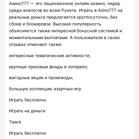
Азино777 — это лицензионное онлайн казино, лидер
среди аналогов во всем Рунете. Играть в Azino777 на
реальные деньги предлагается круглосуточно, без
сбоев и блокировок. Высокая популярность
объясняется также интересной бонусной системой и
моментальными выплатами. А пользователи в своих
отзывах отмечают также:
интересные тематические активности;
крупные призовые фонды в лотереях;
выгодные акции и промокоды;
большую коллекцию азартных игр.
Играть бесплатно
Играть на деньги
Twerk
Играть бесплатно