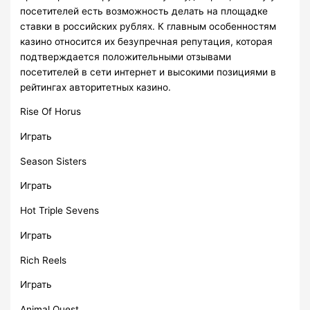
посетителей есть возможность делать на площадке
ставки в российских рублях. К главным особенностям
казино относится их безупречная репутация, которая
подтверждается положительными отзывами
посетителей в сети интернет и высокими позициями в
рейтингах авторитетных казино.
Rise Of Horus
Играть
Season Sisters
Играть
Hot Triple Sevens
Играть
Rich Reels
Играть
Animal Quest