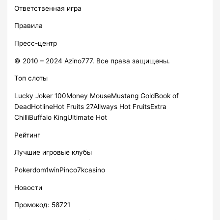
Ответственная игра
Правила
Пресс-центр
© 2010 – 2024 Azino777. Все права защищены.
Топ слоты
Lucky Joker 100Money MouseMustang GoldBook of
DeadHotlineHot Fruits 27Allways Hot FruitsExtra
ChilliBuffalo KingUltimate Hot
Рейтинг
Лучшие игровые клубы
Pokerdom1winPinco7kcasino
Новости
Промокод: 58721