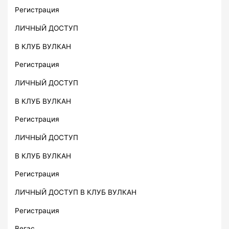
Регистрация
ЛИЧНЫЙ ДОСТУП
В КЛУБ ВУЛКАН
Регистрация
ЛИЧНЫЙ ДОСТУП
В КЛУБ ВУЛКАН
Регистрация
ЛИЧНЫЙ ДОСТУП
В КЛУБ ВУЛКАН
Регистрация
ЛИЧНЫЙ ДОСТУП В КЛУБ ВУЛКАН
Регистрация
Вегас