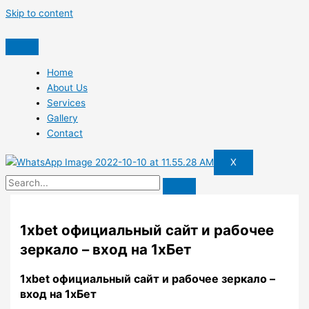
Skip to content
Home
About Us
Services
Gallery
Contact
X
1xbet официальный сайт и рабочее
зеркало – вход на 1хБет
1xbet официальный сайт и рабочее зеркало –
вход на 1хБет