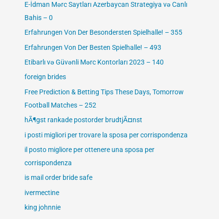
E-İdman Mərc Saytları Azerbaycan Strategiya və Canlı
Bahis – 0
Erfahrungen Von Der Besondersten Spielhalle! – 355
Erfahrungen Von Der Besten Spielhalle! – 493
Etibarlı və Güvənli Mərc Kontorları 2023 – 140
foreign brides
Free Prediction & Betting Tips These Days, Tomorrow
Football Matches – 252
hÃ¶gst rankade postorder brudtjÃ¤nst
i posti migliori per trovare la sposa per corrispondenza
il posto migliore per ottenere una sposa per
corrispondenza
is mail order bride safe
ivermectine
king johnnie