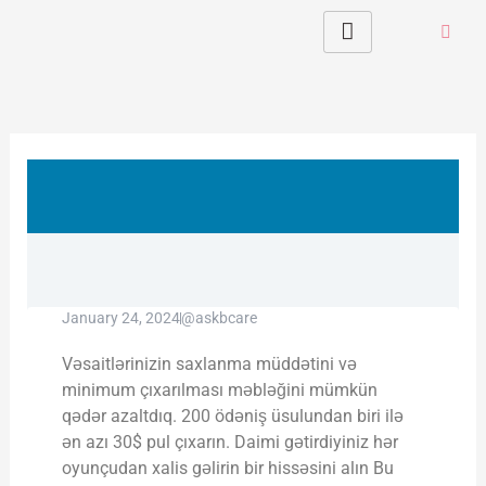
Skip
to
content
January 24, 2024
@askbcare
Vəsaitlərinizin saxlanma müddətini və
minimum çıxarılması məbləğini mümkün
qədər azaltdıq. 200 ödəniş üsulundan biri ilə
ən azı 30$ pul çıxarın. Daimi gətirdiyiniz hər
oyunçudan xalis gəlirin bir hissəsini alın Bu