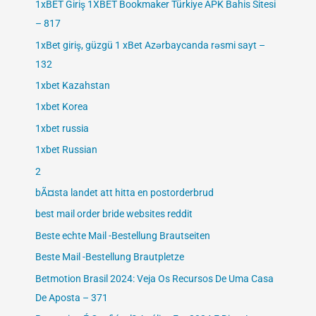
1xBET Giriş 1XBET Bookmaker Türkiye APK Bahis Sitesi
– 817
1xBet giriş, güzgü 1 xBet Azərbaycanda rəsmi sayt –
132
1xbet Kazahstan
1xbet Korea
1xbet russia
1xbet Russian
2
bÃ¤sta landet att hitta en postorderbrud
best mail order bride websites reddit
Beste echte Mail -Bestellung Brautseiten
Beste Mail -Bestellung Brautpletze
Betmotion Brasil 2024: Veja Os Recursos De Uma Casa
De Aposta – 371