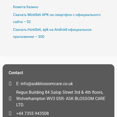
Комета Казино
Скачать Mostbet APK на смартфон с официального
сайта – 52
Скачать mostbet, apk на Android официальное
приложение – 300
Contact
E: info@askblossomcare.co.uk
Regus Building 84 Salop Street 3rd & 4th floors,
Wolverhampton WV3 0SR- ASK BLOSSOM CARE
LTD.
+44 7355 943508