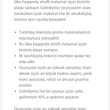
ölkə haqqında ətraflı məlumat üçün bizimlə
əlaqə saxlayın Gətirdiyiniz oyunçuların əsas
hərəkətləri üçün mükafat Hər iki əməkdaşlıq
növünü eyni vaxtda birləşdirin
Tərəfdaş linkinizlə promo materiallarınızı
resursunuza yerləşdirin
Bu ölkə haqqında ətraflı məlumat üçün
bizimlə əlaqə saxlayın
İlk tərəfdaşlıq linkinizi mümkün qədər tez
əldə edin.
Oyunçular üçün ən yüksək əmsallar, mərc
etmək üçün ən böyük hadisə seçimi, çevik
mərc qurucusu, rahat və ani pul çıxarma
üsulları.
Gətirdiyiniz hər bir oyunçu üçün xalis
gəlirimizin 40%-ə qədərini qazanın
Oyunçular üçün ən yüksək əmsallar, mərc