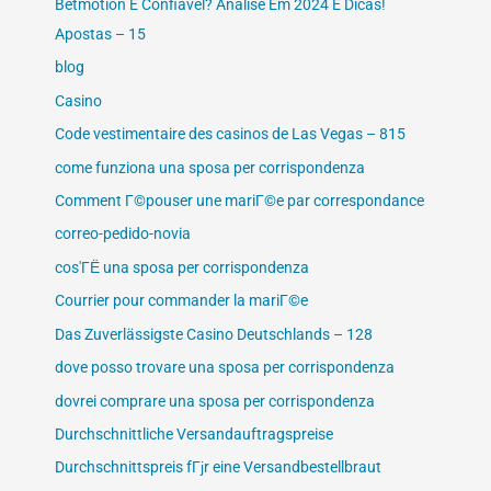
Betmotion É Confiável? Análise Em 2024 E Dicas!
Apostas – 15
blog
Casino
Code vestimentaire des casinos de Las Vegas – 815
come funziona una sposa per corrispondenza
Comment Г©pouser une mariГ©e par correspondance
correo-pedido-novia
cos'ГЁ una sposa per corrispondenza
Courrier pour commander la mariГ©e
Das Zuverlässigste Casino Deutschlands – 128
dove posso trovare una sposa per corrispondenza
dovrei comprare una sposa per corrispondenza
Durchschnittliche Versandauftragspreise
Durchschnittspreis fГјr eine Versandbestellbraut