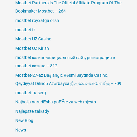
Mostbet Partners Is The Official Affiliate Program Of The
Bookmaker Mostbet – 264
mostbet royxatga olish
mostbet tr
Mostbet UZ Casino
Mostbet UZ Kirish
mostbet казино-официальный сайт, регистрация в
mostbet казино – 812
Mostbet-27-az Başlanğıc Rəsmi Saytında Casino,
Qeydiyyat Dilində Azərbayca ශ්‍රී ලංකාව බේරා ගනිමු – 709
mostbet-ru-serg
Najbolja narudЕѕba poЕЎte za web mjesto
Najlepsze zakłady
New Blog
News