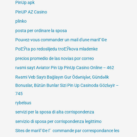
PinUp apk
PinUP AZ Casino
plinko
posta per ordinare la sposa
Pouvez-vous commander un mail d'une mariГ©e
PoЕЎta po redoslijedu troЕЎkova mladenke
precios promedio de las novias por correo
rəsmi sayt Aviator Pin Up PinUp Casino Online – 462
Rəsmi Veb Saytı Bağlayın️ Gur Ödənişlər, Gündəlik
Bonuslar, Bütün Bunlar Sizi Pin Up Casinoda Gözləyir –
745
rybelsus
servizi per la sposa di alta corrispondenza
servizio di sposa per corrispondenza legittimo
Sites de mariГ©e Г commande par correspondance les