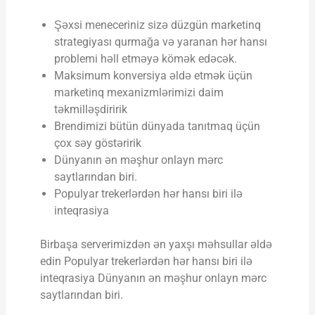
Şəxsi meneceriniz sizə düzgün marketinq
strategiyası qurmağa və yaranan hər hansı
problemi həll etməyə kömək edəcək.
Maksimum konversiya əldə etmək üçün
marketinq mexanizmlərimizi daim
təkmilləşdiririk
Brendimizi bütün dünyada tanıtmaq üçün
çox səy göstəririk
Dünyanın ən məşhur onlayn mərc
saytlarından biri.
Populyar trekerlərdən hər hansı biri ilə
inteqrasiya
Birbaşa serverimizdən ən yaxşı məhsullar əldə
edin Populyar trekerlərdən hər hansı biri ilə
inteqrasiya Dünyanın ən məşhur onlayn mərc
saytlarından biri.