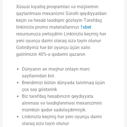
Xüsusi loyallıq proqramları və müştərinin
qaytarılması mexanizmi Sürətli qeydiyyatdan
keçin və hesab təsdiqini gözləyin Tərəfdaş
linkinizlə promo materiallarınızı
1xbet
resursunuza yerləşdirin Linkinizlə keçmiş hər
yeni oyunçu daimi olaraq sizə təyin olunur
Gətirdiyiniz hər bir oyunçu üçün xalis
gəlirimizin 40%-ə qədərini qazanın
Dünyanın ən məşhur onlayn mərc
saytlarından biri.
Brendimizi bütün dünyada tanıtmaq üçün
çox səy göstəririk
Biz tərəfdaş hesabınızın qeydiyyata
alınması və təsdiqlənməsi mexanizmini
mümkün qədər sadələşdirmişik.
Linkinizlə keçmiş hər yeni oyunçu daimi
olaraq sizə təyin olunur