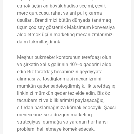
etmək üçün ən böyük hadisə seçimi, çevik
mərc qurucusu, rahat və ani pul çıxarma
üsulları. Brendimizi bütün dünyada tanıtmaq
üçün çox səy göstəririk Maksimum konversiya
əldə etmək üçün marketinq mexanizmlərimizi
daim təkmilləşdiririk
Məşhur bukmeker kontorunun tərəfdaşı olun
və şirkətin xalis gəlirinin 40%-ə qədərini əldə
edin Biz tərəfdaş hesabınızın qeydiyyata
alınması və təsdiqlənməsi mexanizmini
mümkün qədər sadələşdirmişik. İlk tərəfdaşlıq
linkinizi mümkün qədər tez əldə edin. Biz öz
təcrübəmizi və biliklərimizi paylaşacağıq,
sıfırdan başlamağınıza kömək edəcəyik. Şəxsi
meneceriniz sizə düzgün marketinq
strategiyası qurmağa və yaranan hər hansı
problemi həll etməyə kömək edəcək.