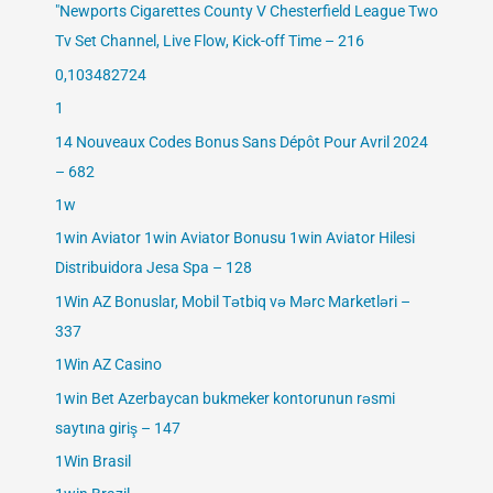
"Newports Cigarettes County V Chesterfield League Two
Tv Set Channel, Live Flow, Kick-off Time – 216
0,103482724
1
14 Nouveaux Codes Bonus Sans Dépôt Pour Avril 2024
– 682
1w
1win Aviator 1win Aviator Bonusu 1win Aviator Hilesi
Distribuidora Jesa Spa – 128
1Win AZ Bonuslar, Mobil Tətbiq və Mərc Marketləri –
337
1Win AZ Casino
1win Bet Azerbaycan bukmeker kontorunun rəsmi
saytına giriş – 147
1Win Brasil