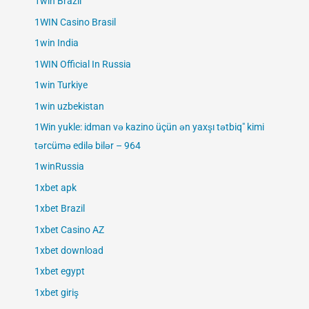
1win Brazil
1WIN Casino Brasil
1win India
1WIN Official In Russia
1win Turkiye
1win uzbekistan
1Win yukle: idman və kazino üçün ən yaxşı tətbiq" kimi
tərcümə edilə bilər – 964
1winRussia
1xbet apk
1xbet Brazil
1xbet Casino AZ
1xbet download
1xbet egypt
1xbet giriş