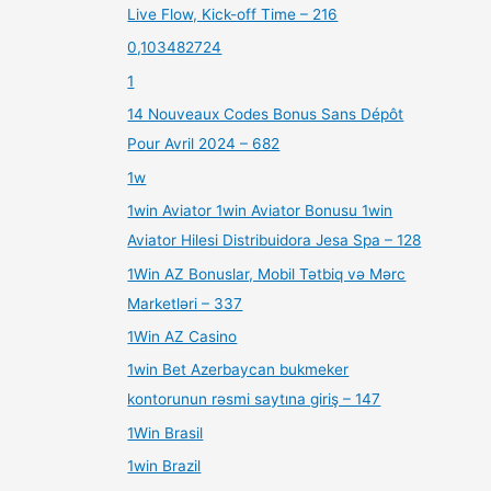
Live Flow, Kick-off Time – 216
0,103482724
1
14 Nouveaux Codes Bonus Sans Dépôt
Pour Avril 2024 – 682
1w
1win Aviator 1win Aviator Bonusu 1win
Aviator Hilesi Distribuidora Jesa Spa – 128
1Win AZ Bonuslar, Mobil Tətbiq və Mərc
Marketləri – 337
1Win AZ Casino
1win Bet Azerbaycan bukmeker
kontorunun rəsmi saytına giriş – 147
1Win Brasil
1win Brazil