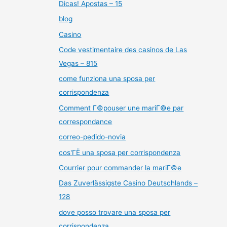
Dicas! Apostas – 15
blog
Casino
Code vestimentaire des casinos de Las
Vegas – 815
come funziona una sposa per
corrispondenza
Comment Г©pouser une mariГ©e par
correspondance
correo-pedido-novia
cos'ГЁ una sposa per corrispondenza
Courrier pour commander la mariГ©e
Das Zuverlässigste Casino Deutschlands –
128
dove posso trovare una sposa per
corrispondenza