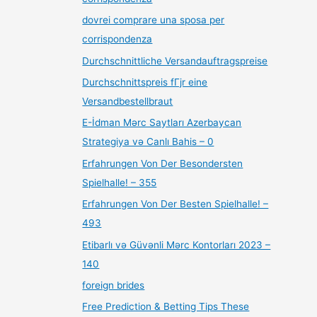
dovrei comprare una sposa per
corrispondenza
Durchschnittliche Versandauftragspreise
Durchschnittspreis fГјr eine
Versandbestellbraut
E-İdman Mərc Saytları Azerbaycan
Strategiya və Canlı Bahis – 0
Erfahrungen Von Der Besondersten
Spielhalle! – 355
Erfahrungen Von Der Besten Spielhalle! –
493
Etibarlı və Güvənli Mərc Kontorları 2023 –
140
foreign brides
Free Prediction & Betting Tips These