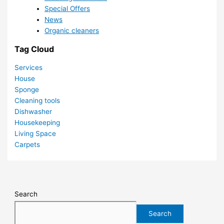
Special Offers
News
Organic cleaners
Tag Cloud
Services
House
Sponge
Cleaning tools
Dishwasher
Housekeeping
Living Space
Carpets
Search
Search