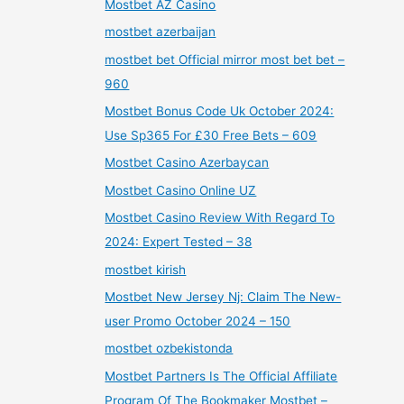
Mostbet AZ Casino
mostbet azerbaijan
mostbet bet Official mirror most bet bet –
960
Mostbet Bonus Code Uk October 2024:
Use Sp365 For £30 Free Bets – 609
Mostbet Casino Azerbaycan
Mostbet Casino Online UZ
Mostbet Casino Review With Regard To
2024: Expert Tested – 38
mostbet kirish
Mostbet New Jersey Nj: Claim The New-
user Promo October 2024 – 150
mostbet ozbekistonda
Mostbet Partners Is The Official Affiliate
Program Of The Bookmaker Mostbet –