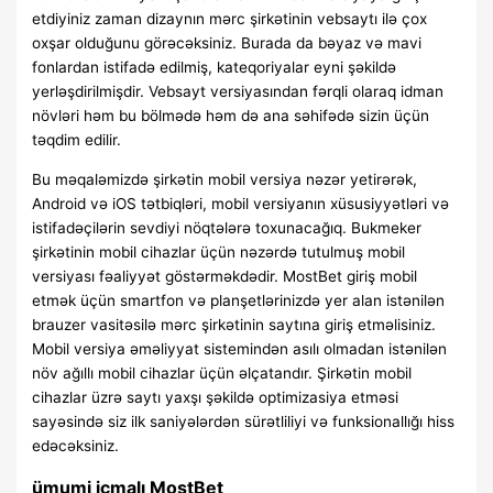
etdiyiniz zaman dizaynın mərc şirkətinin vebsaytı ilə çox
oxşar olduğunu görəcəksiniz. Burada da bəyaz və mavi
fonlardan istifadə edilmiş, kateqoriyalar eyni şəkildə
yerləşdirilmişdir. Vebsayt versiyasından fərqli olaraq idman
növləri həm bu bölmədə həm də ana səhifədə sizin üçün
təqdim edilir.
Bu məqaləmizdə şirkətin mobil versiya nəzər yetirərək,
Android və iOS tətbiqləri, mobil versiyanın xüsusiyyətləri və
istifadəçilərin sevdiyi nöqtələrə toxunacağıq. Bukmeker
şirkətinin mobil cihazlar üçün nəzərdə tutulmuş mobil
versiyası fəaliyyət göstərməkdədir. MostBet giriş mobil
etmək üçün smartfon və planşetlərinizdə yer alan istənilən
brauzer vasitəsilə mərc şirkətinin saytına giriş etməlisiniz.
Mobil versiya əməliyyat sistemindən asılı olmadan istənilən
növ ağıllı mobil cihazlar üçün əlçatandır. Şirkətin mobil
cihazlar üzrə saytı yaxşı şəkildə optimizasiya etməsi
sayəsində siz ilk saniyələrdən sürətliliyi və funksionallığı hiss
edəcəksiniz.
ümumi icmalı MostBet