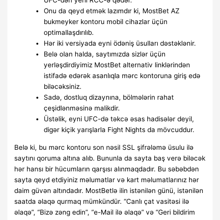
Onu da qeyd etmək lazımdır ki, MostBet AZ
bukmeyker kontoru mobil cihazlar üçün
optimallaşdırılıb.
Hər iki versiyada eyni ödəniş üsulları dəstəklənir.
Belə olan halda, saytımızda sizlər üçün
yerləşdirdiyimiz MostBet alternativ linklərindən
istifadə edərək asanlıqla mərc kontoruna giriş edə
biləcəksiniz.
Sadə, dostluq dizaynına, bölmələrin rahat
çeşidlənməsinə malikdir.
Üstəlik, eyni UFC-də təkcə əsas hadisələr deyil,
digər kiçik yarışlarla Fight Nights da mövcuddur.
Belə ki, bu mərc kontoru son nəsil SSL şifrələmə üsulu ilə
saytını qoruma altına alıb. Bununla da sayta baş verə biləcək
hər hansı bir hücumların qarşısı alınmaqdadır. Bu səbəbdən
sayta qeyd etdiyiniz məlumatlar və kart məlumatlarınız hər
daim güvən altındadır. MostBetlə ilin istənilən günü, istənilən
saatda əlaqə qurmaq mümkündür. “Canlı çat vasitəsi ilə
əlaqə”, “Bizə zəng edin”, “e-Mail ilə əlaqə” və “Geri bildirim