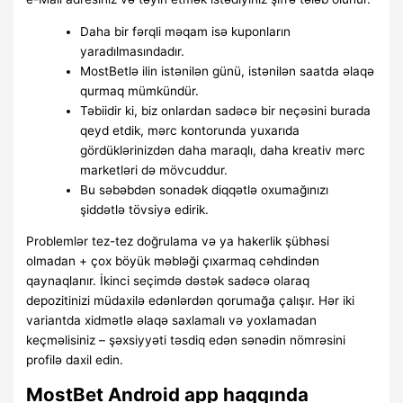
Daha bir fərqli məqam isə kuponların
yaradılmasındadır.
MostBetlə ilin istənilən günü, istənilən saatda əlaqə
qurmaq mümkündür.
Təbiidir ki, biz onlardan sadəcə bir neçəsini burada
qeyd etdik, mərc kontorunda yuxarıda
gördüklərinizdən daha maraqlı, daha kreativ mərc
marketləri də mövcuddur.
Bu səbəbdən sonadək diqqətlə oxumağınızı
şiddətlə tövsiyə edirik.
Problemlər tez-tez doğrulama və ya hakerlik şübhəsi
olmadan + çox böyük məbləği çıxarmaq cəhdindən
qaynaqlanır. İkinci seçimdə dəstək sadəcə olaraq
depozitinizi müdaxilə edənlərdən qorumağa çalışır. Hər iki
variantda xidmətlə əlaqə saxlamalı və yoxlamadan
keçməlisiniz – şəxsiyyəti təsdiq edən sənədin nömrəsini
profilə daxil edin.
MostBet Android app haqqında