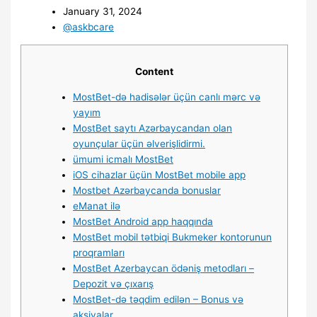
January 31, 2024
@askbcare
Content
MostBet-də hadisələr üçün canlı mərc və
yayım
MostBet saytı Azərbaycandan olan
oyunçular üçün əlverişlidirmi.
ümumi icmalı MostBet
iOS cihazlar üçün MostBet mobile app
Mostbet Azərbaycanda bonuslar
eManat ilə
MostBet Android app haqqında
MostBet mobil tətbiqi Bukmeker kontorunun
proqramları
MostBet Azerbaycan ödəniş metodları –
Depozit və çıxarış
MostBet-də təqdim edilən – Bonus və
aksiyalar