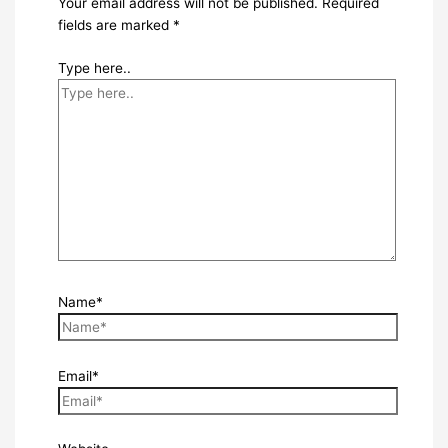
Your email address will not be published.
Required
fields are marked
*
Type here..
Name*
Email*