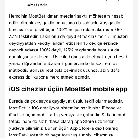
əlçatandır.
Həmçinin MostBet idman mərcləri saytı, möhtəşəm hesab
edilə biləcək xoş gəldin bonusuna da sahibdir. Xoş gəldin
bonusu ilk depozit üçün 100% miqdarında maksimum 550
AZN təşkil edir. Lakin onu da qeyd etmək lazımdır ki, müştəri
qeydiyyatdan keçdiyi andan etibarən 15 dəqiqə ərzində
depozit edərsə 100% deyil, 125% miqdarında bonus əldə
etmək şansı əldə edir. Üstəlik, bonus əldə etmək üçün hesab
yaradıldığı andan etibarən 7 gün ərzində depozit etmək
mütləqdir. Bonusu real pula çevirmək üçünsə, azı 5 dəfə
ekpress tipli kupona mərc etmək lazımdır.
iOS cihazlar üçün MostBet mobile app
Burada da çox sayda qeydiyyat üsulu təklif olunmaqdadır.
MostBet-in iOS əməliyyat sisteminə sahib olan iPhone və
iPad-lər üçün mobil tətbiq versiyası əlçatandır. Şirkətin mobil
tətbiqi həm də siz birbaşa olaraq App Store üzərindən
yükləyə bilərsiniz. Bunun üçün App Store-a daxil olaraq
MostBet-i axtarıb bir neçə toxunuşla mobil cihazınıza