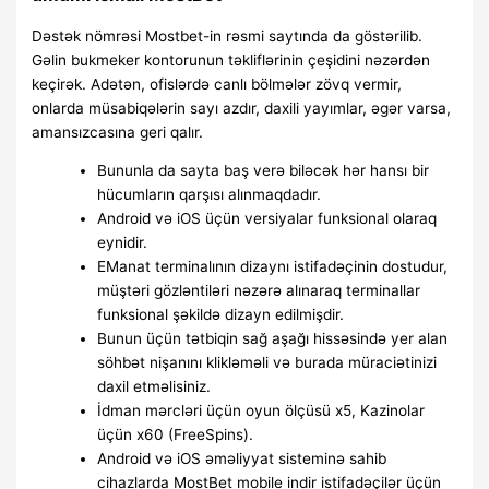
Dəstək nömrəsi Mostbet-in rəsmi saytında da göstərilib.
Gəlin bukmeker kontorunun təkliflərinin çeşidini nəzərdən
keçirək. Adətən, ofislərdə canlı bölmələr zövq vermir,
onlarda müsabiqələrin sayı azdır, daxili yayımlar, əgər varsa,
amansızcasına geri qalır.
Bununla da sayta baş verə biləcək hər hansı bir
hücumların qarşısı alınmaqdadır.
Android və iOS üçün versiyalar funksional olaraq
eynidir.
EManat terminalının dizaynı istifadəçinin dostudur,
müştəri gözləntiləri nəzərə alınaraq terminallar
funksional şəkildə dizayn edilmişdir.
Bunun üçün tətbiqin sağ aşağı hissəsində yer alan
söhbət nişanını klikləməli və burada müraciətinizi
daxil etməlisiniz.
İdman mərcləri üçün oyun ölçüsü x5, Kazinolar
üçün x60 (FreeSpins).
Android və iOS əməliyyat sisteminə sahib
cihazlarda MostBet mobile indir istifadəçilər üçün