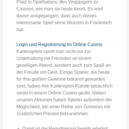
Platz in Spielsalons, den Vorgängern zu
Casinos, wie man sie heute kennt. Es wird
davon ausgegangen, dass auch dieses
interessante Spiel seine Wurzeln in Frankreich
hat.
Login und Registrierung im Online Casino
Kartenspiele spielt man nicht nur zur
Unterhaltung mit Freunden an einem
geselligen Abend, sondern auch zum Spaß an
der Freude um Geld. Einige Spieler, die heute
für ihre großen Gewinne bekannt geworden
sind, haben ihre Kartenspiel-Künste tatsächlich
vorab in einem Online Casino geübt. Neben
unseren Aktionen haben Spieler außerdem die
Möglichkeit, bei einer Reihe von Turnieren mit
zusätzlichen Preisen teilzunehmen.
Damit ist die Registrierung bereits erledigt