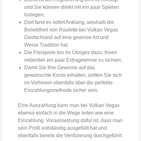
und Sie können direkt mit ein paar Spielen
loslegen.
Dort fand es sofort Anklang, weshalb die
Beliebtheit von Roulette bei Vulkan Vegas
Deutschland auf eine gewisse Art und
Weise Tradition hat.
Die Freispiele tun ihr Übriges dazu, Ihnen
nebenbei ein paar Extragewinne zu sichern.
Damit Sie Ihre Gewinne auf das
gewünschte Konto erhalten, sollten Sie sich
im Vorhinein ebenfalls über die perfekte
Einzahlungsmethode sicher sein.
Eine Auszahlung kann man bei Vulkan Vegas
ebenso einfach in die Wege leiten wie eine
Einzahlung. Voraussetzung dafür ist, dass man
sein Profil vollständig ausgefüllt hat und
ebenfalls bereits die Verifizierung durchgeführt