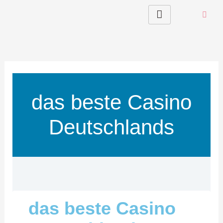
Skip
to
content
das beste Casino
Deutschlands
das beste Casino