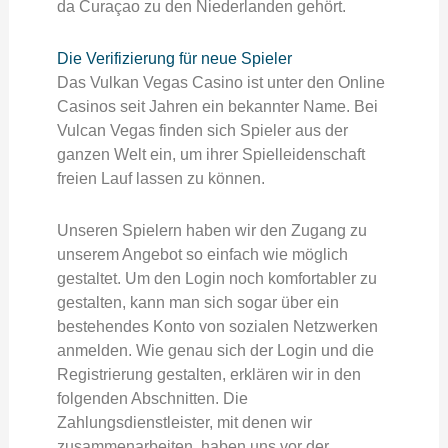
da Curaçao zu den Niederlanden gehört.
Die Verifizierung für neue Spieler
Das Vulkan Vegas Casino ist unter den Online
Casinos seit Jahren ein bekannter Name. Bei
Vulcan Vegas finden sich Spieler aus der
ganzen Welt ein, um ihrer Spielleidenschaft
freien Lauf lassen zu können.
Unseren Spielern haben wir den Zugang zu
unserem Angebot so einfach wie möglich
gestaltet. Um den Login noch komfortabler zu
gestalten, kann man sich sogar über ein
bestehendes Konto von sozialen Netzwerken
anmelden. Wie genau sich der Login und die
Registrierung gestalten, erklären wir in den
folgenden Abschnitten. Die
Zahlungsdienstleister, mit denen wir
zusammenarbeiten, haben uns vor der