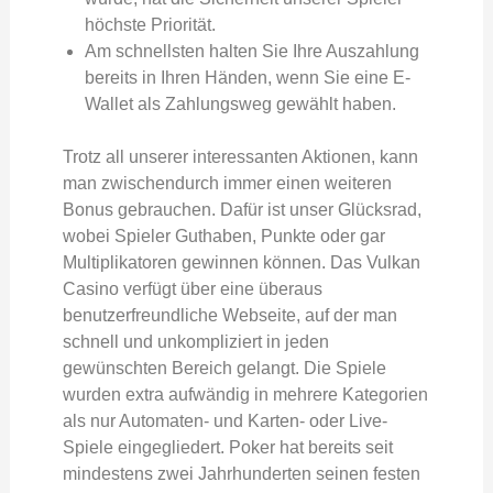
höchste Priorität.
Am schnellsten halten Sie Ihre Auszahlung
bereits in Ihren Händen, wenn Sie eine E-
Wallet als Zahlungsweg gewählt haben.
Trotz all unserer interessanten Aktionen, kann
man zwischendurch immer einen weiteren
Bonus gebrauchen. Dafür ist unser Glücksrad,
wobei Spieler Guthaben, Punkte oder gar
Multiplikatoren gewinnen können. Das Vulkan
Casino verfügt über eine überaus
benutzerfreundliche Webseite, auf der man
schnell und unkompliziert in jeden
gewünschten Bereich gelangt. Die Spiele
wurden extra aufwändig in mehrere Kategorien
als nur Automaten- und Karten- oder Live-
Spiele eingegliedert. Poker hat bereits seit
mindestens zwei Jahrhunderten seinen festen