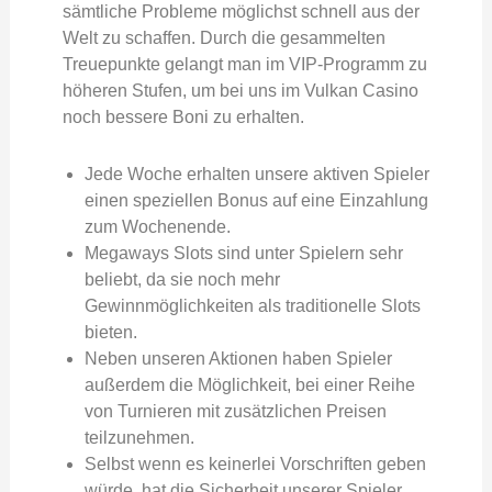
sämtliche Probleme möglichst schnell aus der
Welt zu schaffen. Durch die gesammelten
Treuepunkte gelangt man im VIP-Programm zu
höheren Stufen, um bei uns im Vulkan Casino
noch bessere Boni zu erhalten.
Jede Woche erhalten unsere aktiven Spieler
einen speziellen Bonus auf eine Einzahlung
zum Wochenende.
Megaways Slots sind unter Spielern sehr
beliebt, da sie noch mehr
Gewinnmöglichkeiten als traditionelle Slots
bieten.
Neben unseren Aktionen haben Spieler
außerdem die Möglichkeit, bei einer Reihe
von Turnieren mit zusätzlichen Preisen
teilzunehmen.
Selbst wenn es keinerlei Vorschriften geben
würde, hat die Sicherheit unserer Spieler