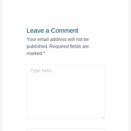
Leave a Comment
Your email address will not be
published.
Required fields are
marked
*
Type
here..
Name*