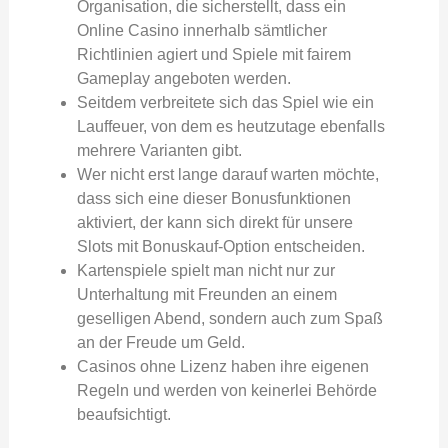
Organisation, die sicherstellt, dass ein
Online Casino innerhalb sämtlicher
Richtlinien agiert und Spiele mit fairem
Gameplay angeboten werden.
Seitdem verbreitete sich das Spiel wie ein
Lauffeuer, von dem es heutzutage ebenfalls
mehrere Varianten gibt.
Wer nicht erst lange darauf warten möchte,
dass sich eine dieser Bonusfunktionen
aktiviert, der kann sich direkt für unsere
Slots mit Bonuskauf-Option entscheiden.
Kartenspiele spielt man nicht nur zur
Unterhaltung mit Freunden an einem
geselligen Abend, sondern auch zum Spaß
an der Freude um Geld.
Casinos ohne Lizenz haben ihre eigenen
Regeln und werden von keinerlei Behörde
beaufsichtigt.