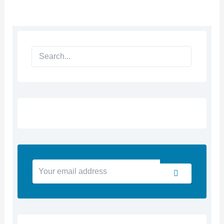
Search
Your
Submit
email
address