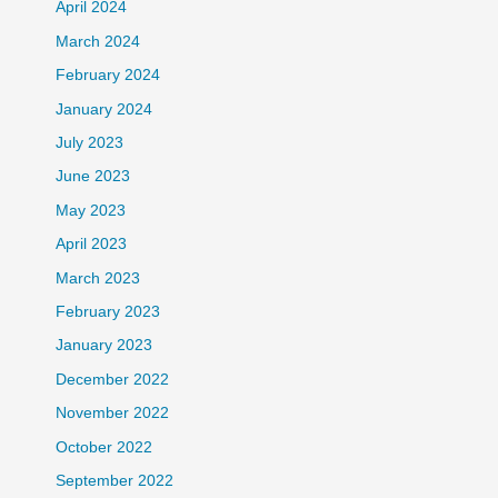
April 2024
March 2024
February 2024
January 2024
July 2023
June 2023
May 2023
April 2023
March 2023
February 2023
January 2023
December 2022
November 2022
October 2022
September 2022