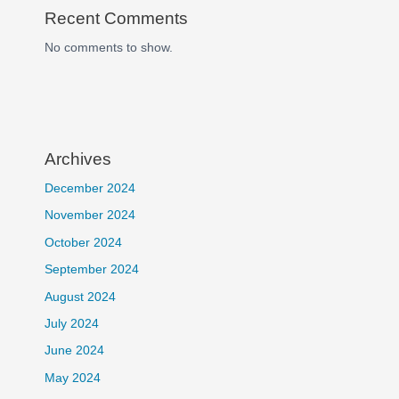
Recent Comments
No comments to show.
Archives
December 2024
November 2024
October 2024
September 2024
August 2024
July 2024
June 2024
May 2024