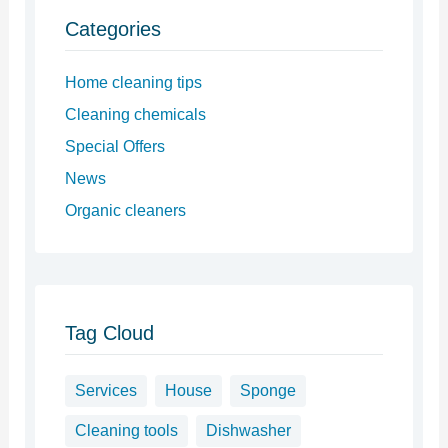
Categories
Home cleaning tips
Cleaning chemicals
Special Offers
News
Organic cleaners
Tag Cloud
Services
House
Sponge
Cleaning tools
Dishwasher