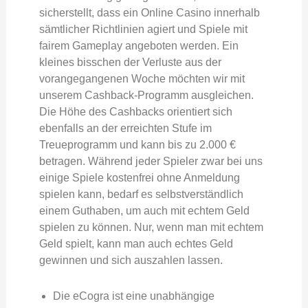
sicherstellt, dass ein Online Casino innerhalb
sämtlicher Richtlinien agiert und Spiele mit
fairem Gameplay angeboten werden. Ein
kleines bisschen der Verluste aus der
vorangegangenen Woche möchten wir mit
unserem Cashback-Programm ausgleichen.
Die Höhe des Cashbacks orientiert sich
ebenfalls an der erreichten Stufe im
Treueprogramm und kann bis zu 2.000 €
betragen. Während jeder Spieler zwar bei uns
einige Spiele kostenfrei ohne Anmeldung
spielen kann, bedarf es selbstverständlich
einem Guthaben, um auch mit echtem Geld
spielen zu können. Nur, wenn man mit echtem
Geld spielt, kann man auch echtes Geld
gewinnen und sich auszahlen lassen.
Die eCogra ist eine unabhängige