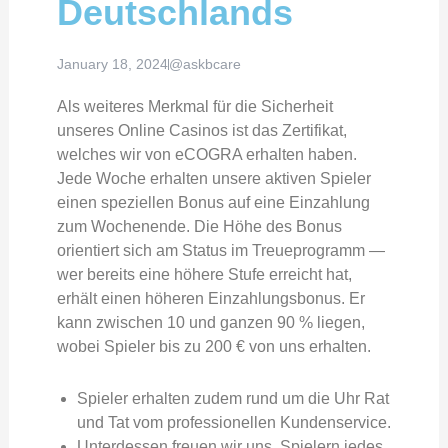
Deutschlands
January 18, 2024
@askbcare
Als weiteres Merkmal für die Sicherheit
unseres Online Casinos ist das Zertifikat,
welches wir von eCOGRA erhalten haben.
Jede Woche erhalten unsere aktiven Spieler
einen speziellen Bonus auf eine Einzahlung
zum Wochenende. Die Höhe des Bonus
orientiert sich am Status im Treueprogramm —
wer bereits eine höhere Stufe erreicht hat,
erhält einen höheren Einzahlungsbonus. Er
kann zwischen 10 und ganzen 90 % liegen,
wobei Spieler bis zu 200 € von uns erhalten.
Spieler erhalten zudem rund um die Uhr Rat
und Tat vom professionellen Kundenservice.
Unterdessen freuen wir uns, Spielern jedes