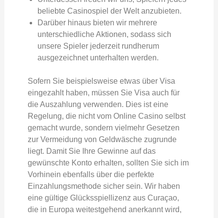
beliebte Casinospiel der Welt anzubieten.
Darüber hinaus bieten wir mehrere
unterschiedliche Aktionen, sodass sich
unsere Spieler jederzeit rundherum
ausgezeichnet unterhalten werden.
Sofern Sie beispielsweise etwas über Visa
eingezahlt haben, müssen Sie Visa auch für
die Auszahlung verwenden. Dies ist eine
Regelung, die nicht vom Online Casino selbst
gemacht wurde, sondern vielmehr Gesetzen
zur Vermeidung von Geldwäsche zugrunde
liegt. Damit Sie Ihre Gewinne auf das
gewünschte Konto erhalten, sollten Sie sich im
Vorhinein ebenfalls über die perfekte
Einzahlungsmethode sicher sein. Wir haben
eine gültige Glücksspiellizenz aus Curaçao,
die in Europa weitestgehend anerkannt wird,