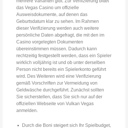
mehrere Varianten gibt. Zur Verifizierung bittet
das Vegas Casino um offizielle
Ausweisdokumente, auf denen das
Geburtsdatum klar zu sehen. Im Rahmen
dieser Verifizierung werden auch weitere
persönliche Daten abgefragt, die mit den im
Casino vorgelegten Dokumenten
übereinstimmen müssen. Dadurch kann
rechtzeitig festgestellt werden, dass ein Spieler
wirklich volljährig ist und ob unter derselben
Person nicht bereits ein Spielerkonto geführt
wird. Des Weiteren wird eine Verifizierung
gemäß Vorschriften zur Vermeidung von
Geldwäsche durchgeführt. Zunächst sollten
Sie sicherstellen, dass Sie sich nur auf der
offiziellen Webseite von Vulkan Vegas
anmelden.
Durch die Boni steigert sich Ihr Spielbudget,