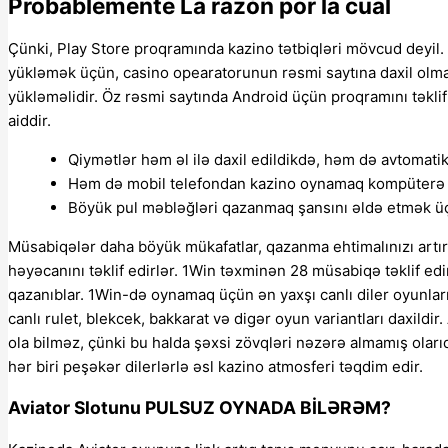
Probablemente La razón por la cual
Çünki, Play Store proqramında kazino tətbiqləri mövcud deyil.
yükləmək üçün, casino opearatorunun rəsmi saytına daxil olmal
yükləməlidir. Öz rəsmi saytında Android üçün proqramını təkli
aiddir.
Qiymətlər həm əl ilə daxil edildikdə, həm də avtomatik 
Həm də mobil telefondan kazino oynamaq kompüterə n
Böyük pul məbləğləri qazanmaq şansını əldə etmək üçü
Müsabiqələr daha böyük mükafatlar, qazanma ehtimalınızı artır
həyəcanını təklif edirlər. 1Win təxminən 28 müsabiqə təklif ed
qazanıblar. 1Win-də oynamaq üçün ən yaxşı canlı diler oyunları
canlı rulet, blekcek, bakkarat və digər oyun variantları daxildi
ola bilməz, çünki bu halda şəxsi zövqləri nəzərə almamış oları
hər biri peşəkər dilerlərlə əsl kazino atmosferi təqdim edir.
Aviator Slotunu PULSUZ OYNADA BİLƏRƏM?