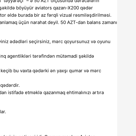
a “təyyarəçi” – ə 50 AZT ölçüsündə dərəcələrin
ni şəkildə böyüyür aviators qazan-X200 qədər
r əldə burada bir az fərqli vizual rəsmiləşdirilməsi.
anlamaq üçün narahat deyil. 50 AZT-dan balans zamanı
yiniz ədədləri seçirsiniz, mərc qoyursunuz və oyunu
inq agentlikləri tərəfindən mütəmadi şəkildə
keçib bu vaxta qədərki ən yaxşı qumar və mərc
 qədərdir.
dan istifadə etməklə qazanmaq ehtimalınızı artıra
ar.