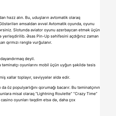
n həzz alın. Bu, uduşların avtomatik olaraq
l Göstərilən əmsaldan əvvəl Avtomatik oyunda, oyunu
ərsiniz. Slotunda aviator oyunu azerbaycan etmək üçün
 yerləşdirilib. Əsas Pin-Up səhifəsini açdığınız zaman
an qırmızı rənglə vurğulanır.
 dayandırmaq deyil.
la təminatçı oyunlarını mobil üçün uyğun şəkildə təsis
miş xallar toplayır, səviyyələr əldə edir.
 da öz populyarlığını qorumağı bacarır. Bu təminatçının
unlara misal olaraq “Lightning Roulette” “Crazy Time”
k casino oyunları təqdim etsə də, daha çox