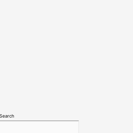
Search