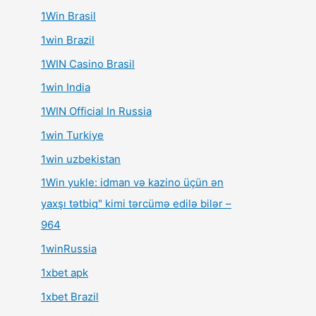
1Win Brasil
1win Brazil
1WIN Casino Brasil
1win India
1WIN Official In Russia
1win Turkiye
1win uzbekistan
1Win yukle: idman və kazino üçün ən
yaxşı tətbiq" kimi tərcümə edilə bilər –
964
1winRussia
1xbet apk
1xbet Brazil