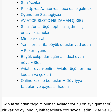
Son Yazılar
Pin-Up-da Aviator-da necə qalib gəlmək
Oyununun Strategiyası
AVİATOR SLOTO NƏ ZAMAN ÇIXIB?
Smartfonlar üçün optimallaşdırılmış
onlayn kazinolar
Mini bakkarat
Yan mərclər ilə böyük uduşlar vəd edən
– Poker oyunu
Böyük cekpotlar üçün ən ideal oyun
növü – Slot
Aviator oyun-online Aviator üçün promo
kodları və çekləri
Online kazino bonusları – Dövriyyə
tələbləri və qaydalar haqda
1win tərəfindən təqdim olunan Aviator oyunu onlayn qumar düny
bir kazino oyunudur, istifadəçilərə çox sayda üstünlüklər və 1