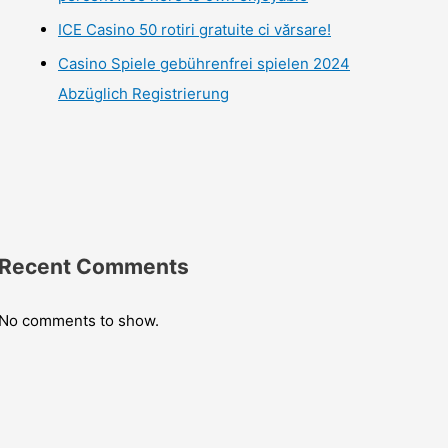
ICE Casino 50 rotiri gratuite ci vărsare!
Casino Spiele gebührenfrei spielen 2024
Abzüglich Registrierung
Recent Comments
No comments to show.