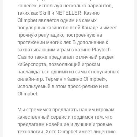
кошелек, используя несколько вариантов,
таких как Skrill и NETELLER. Казино
Olimpbet является одним из самых
популярных казино во всей Канаде и имеет
прочную репутацию, построенную на
протяжении многих лет. В дополнение к
захватывающим играм в казино Playtech
Casino также предлагает отличный раздел
киберспорта, позволяющий игрокам
наслаждаться одними из самых популярных
онлайн-игр. Термин «Казино Olimpbet»,
используемый в этом пресс-релизе и на
Olimpbet.
Мы стремимся предлагать нашим игрокам
качественный сервис и гордимся тем, что
предлагаем новейшие и лучшие игровые
технологии. Хотя Olimpbet имеет лицензию