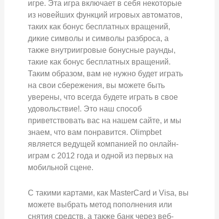
игре. Эта игра включает в себя некоторые
из новейших функций игровых автоматов,
таких как бонус бесплатных вращений,
дикие символы и символы разброса, а
также внутриигровые бонусные раунды,
такие как бонус бесплатных вращений.
Таким образом, вам не нужно будет играть
на свои сбережения, вы можете быть
уверены, что всегда будете играть в свое
удовольствие!. Это наш способ
приветствовать вас на нашем сайте, и мы
знаем, что вам понравится. Olimpbet
является ведущей компанией по онлайн-
играм с 2012 года и одной из первых на
мобильной сцене.
С такими картами, как MasterCard и Visa, вы
можете выбрать метод пополнения или
снятия средств, а также банк через веб-