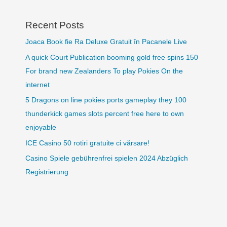
Recent Posts
Joaca Book fie Ra Deluxe Gratuit în Pacanele Live
A quick Court Publication booming gold free spins 150
For brand new Zealanders To play Pokies On the
internet
5 Dragons on line pokies ports gameplay they 100
thunderkick games slots percent free here to own
enjoyable
ICE Casino 50 rotiri gratuite ci vărsare!
Casino Spiele gebührenfrei spielen 2024 Abzüglich
Registrierung