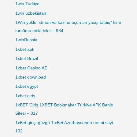
1win Turkiye
1win uzbekistan
1Win yukle: idman və kazino üçün ən yaxşı tətbiq" kimi
tərcümə edilə bilər – 964
1winRussia
1xbet apk
1xbet Brazil
1xbet Casino AZ
1xbet download
1xbet egypt
1xbet giriş
1xBET Giriş 1XBET Bookmaker Türkiye APK Bahis
Sitesi – 817
1xBet giriş, güzgü 1 xBet Azərbaycanda rəsmi sayt –
132