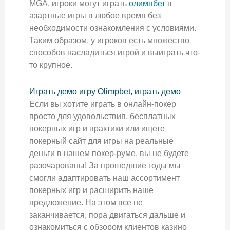
MGA, игроки могут играть
олимпбет
в
азартные игры в любое время без
необходимости ознакомления с условиями.
Таким образом, у игроков есть множество
способов насладиться игрой и выиграть что-
то крупное.
Играть демо игру Olimpbet, играть демо
Если вы хотите играть в онлайн-покер
просто для удовольствия, бесплатных
покерных игр и практики или ищете
покерный сайт для игры на реальные
деньги в нашем покер-руме, вы не будете
разочарованы! За прошедшие годы мы
смогли адаптировать наш ассортимент
покерных игр и расширить наше
предложение. На этом все не
заканчивается, пора двигаться дальше и
ознакомиться с обзором клиентов казино