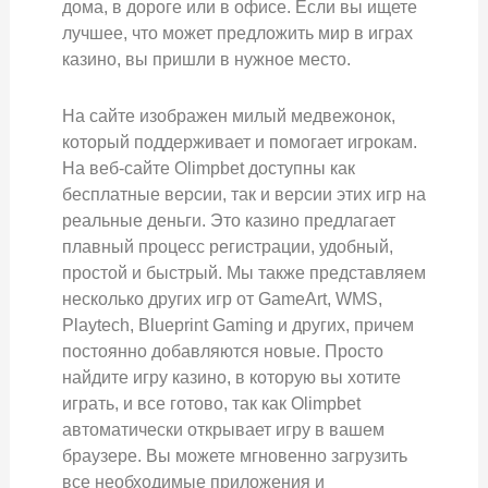
дома, в дороге или в офисе. Если вы ищете
лучшее, что может предложить мир в играх
казино, вы пришли в нужное место.
На сайте изображен милый медвежонок,
который поддерживает и помогает игрокам.
На веб-сайте Olimpbet доступны как
бесплатные версии, так и версии этих игр на
реальные деньги. Это казино предлагает
плавный процесс регистрации, удобный,
простой и быстрый. Мы также представляем
несколько других игр от GameArt, WMS,
Playtech, Blueprint Gaming и других, причем
постоянно добавляются новые. Просто
найдите игру казино, в которую вы хотите
играть, и все готово, так как Olimpbet
автоматически открывает игру в вашем
браузере. Вы можете мгновенно загрузить
все необходимые приложения и