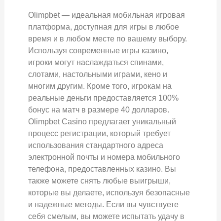
Olimpbet — идеальная мобильная игровая
платформа, доступная для игры в любое
время и в любом месте по вашему выбору.
Используя современные игры казино,
игроки могут наслаждаться спинами,
слотами, настольными играми, кено и
многим другим. Кроме того, игрокам на
реальные деньги предоставляется 100%
бонус на матч в размере 40 долларов.
Olimpbet Casino предлагает уникальный
процесс регистрации, который требует
использования стандартного адреса
электронной почты и номера мобильного
телефона, предоставленных казино. Вы
также можете снять любые выигрыши,
которые вы делаете, используя безопасные
и надежные методы. Если вы чувствуете
себя смелым, вы можете испытать удачу в