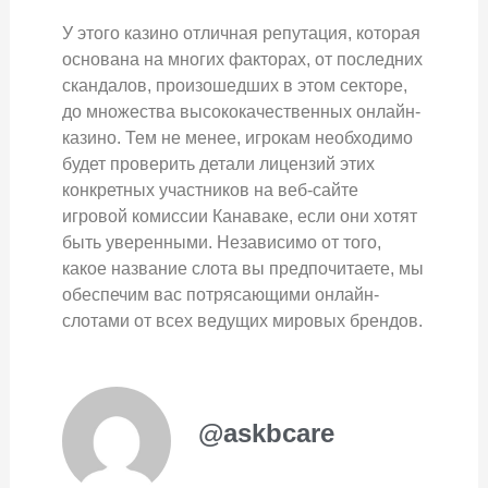
У этого казино отличная репутация, которая
основана на многих факторах, от последних
скандалов, произошедших в этом секторе,
до множества высококачественных онлайн-
казино. Тем не менее, игрокам необходимо
будет проверить детали лицензий этих
конкретных участников на веб-сайте
игровой комиссии Канаваке, если они хотят
быть уверенными. Независимо от того,
какое название слота вы предпочитаете, мы
обеспечим вас потрясающими онлайн-
слотами от всех ведущих мировых брендов.
@askbcare