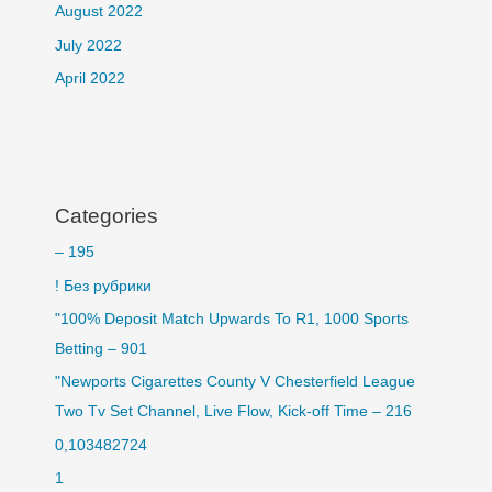
August 2022
July 2022
April 2022
Categories
– 195
! Без рубрики
"100% Deposit Match Upwards To R1, 1000 Sports
Betting – 901
"Newports Cigarettes County V Chesterfield League
Two Tv Set Channel, Live Flow, Kick-off Time – 216
0,103482724
1