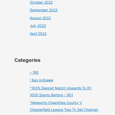
October 2022
September 2022
August 2022
July 2022
April 2022
Categories
– 195
! Без рубрики
"100% Deposit Match Upwards To R1,
1000 Sports Betting – 901
"Newports Cigarettes County V
Chesterfield League Two Tv Set Channel,