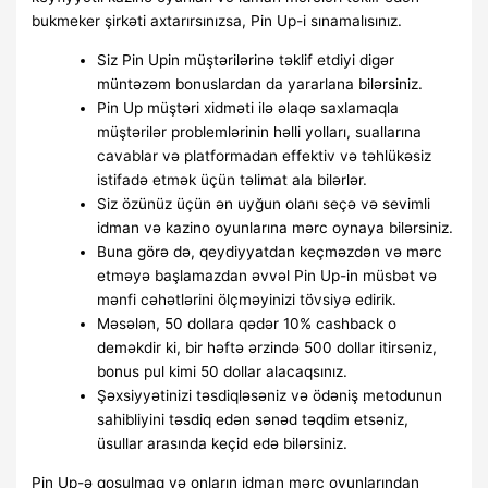
bukmeker şirkəti axtarırsınızsa, Pin Up-i sınamalısınız.
Siz Pin Upin müştərilərinə təklif etdiyi digər
müntəzəm bonuslardan da yararlana bilərsiniz.
Pin Up müştəri xidməti ilə əlaqə saxlamaqla
müştərilər problemlərinin həlli yolları, suallarına
cavablar və platformadan effektiv və təhlükəsiz
istifadə etmək üçün təlimat ala bilərlər.
Siz özünüz üçün ən uyğun olanı seçə və sevimli
idman və kazino oyunlarına mərc oynaya bilərsiniz.
Buna görə də, qeydiyyatdan keçməzdən və mərc
etməyə başlamazdan əvvəl Pin Up-in müsbət və
mənfi cəhətlərini ölçməyinizi tövsiyə edirik.
Məsələn, 50 dollara qədər 10% cashback o
deməkdir ki, bir həftə ərzində 500 dollar itirsəniz,
bonus pul kimi 50 dollar alacaqsınız.
Şəxsiyyətinizi təsdiqləsəniz və ödəniş metodunun
sahibliyini təsdiq edən sənəd təqdim etsəniz,
üsullar arasında keçid edə bilərsiniz.
Pin Up-ə qoşulmaq və onların idman mərc oyunlarından