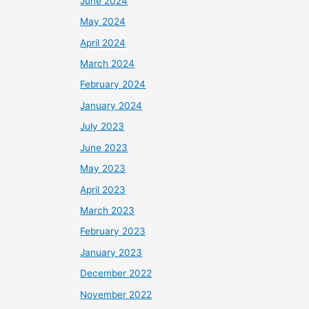
June 2024
May 2024
April 2024
March 2024
February 2024
January 2024
July 2023
June 2023
May 2023
April 2023
March 2023
February 2023
January 2023
December 2022
November 2022