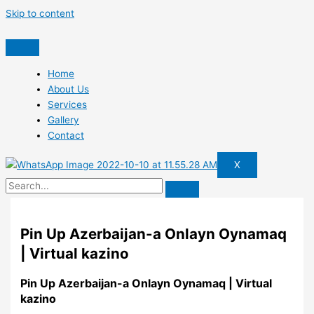
Skip to content
Home
About Us
Services
Gallery
Contact
X
Pin Up Azerbaijan-a Onlayn Oynamaq
| Virtual kazino
Pin Up Azerbaijan-a Onlayn Oynamaq | Virtual
kazino