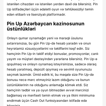
istənilən cihazdan və istənilən yerdən daxil ola bilərsiniz. Pin
Up istifadəçiləri üçün ədalətli oyun və təhlükəsizliyi təmin
edən etibarlı və lisenziyalı platformadır.
Pin Up Azərbaycan kazinosunun
üstünlükləri
Onlayn qumar oynamağın yeni və maraqlı üsulunu
axtarırsınızsa, bu gün Pin Up-də hesab yaradın və onun
heyrətamiz xüsusiyyətlərini və təkliflərini kəşf edin. Siz
həmçinin Pin Up-in təklif etdiyi bonuslar, promosyonlar, canlı
yayım və müştəri dəstəyindən yararlana bilərsiniz. Pin Up-ə
qoşulmaq və onlayn oynamaq istəyirsinizsə, sadəcə olaraq
hesab yaratmaq, depozit qoymaq və sevimli oyununuzu
seçmək lazımdır. Ümid edirik ki, bu məqalə sizə Pin Up-də
bonusu necə mərc etməyiniz lazım olduğunu və bunun
üstünlüklərinin nə olduğunu anlamağa kömək etdi. Siz
həmçinin tədbir və ya oyun bitməzdən əvvəl mərcinizi
bağlamaq və mənfəəti təmin etmək və ya itkini minimuma
endirmək üçün Cash Out funksiyasından istifadə edə
bilərsiniz.