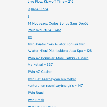
Live Flow, Kick-off Time – 216
0,103482724
1
14 Nouveaux Codes Bonus Sans Dépôt
Pour Avril 2024 – 682
1w
1win Aviator 1win Aviator Bonusu 1win
Aviator Hilesi Distribuidora Jesa Spa – 128
1Win AZ Bonuslar, Mobil Tətbiq və Mərc
Marketləri – 337
1Win AZ Casino
1win Bet Azerbaycan bukmeker
kontorunun rəsmi saytına giriş – 147
1Win Brasil
1win Brazil