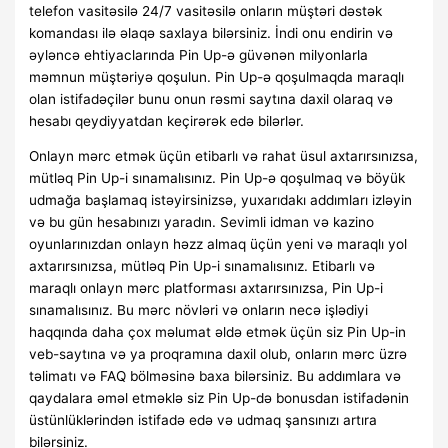
telefon vasitəsilə 24/7 vasitəsilə onların müştəri dəstək
komandası ilə əlaqə saxlaya bilərsiniz. İndi onu endirin və
əyləncə ehtiyaclarında Pin Up-ə güvənən milyonlarla
məmnun müştəriyə qoşulun. Pin Up-ə qoşulmaqda maraqlı
olan istifadəçilər bunu onun rəsmi saytına daxil olaraq və
hesabı qeydiyyatdan keçirərək edə bilərlər.
Onlayn mərc etmək üçün etibarlı və rahat üsul axtarırsınızsa,
mütləq Pin Up-i sınamalısınız. Pin Up-ə qoşulmaq və böyük
udmağa başlamaq istəyirsinizsə, yuxarıdakı addımları izləyin
və bu gün hesabınızı yaradın. Sevimli idman və kazino
oyunlarınızdan onlayn həzz almaq üçün yeni və maraqlı yol
axtarırsınızsa, mütləq Pin Up-i sınamalısınız. Etibarlı və
maraqlı onlayn mərc platforması axtarırsınızsa, Pin Up-i
sınamalısınız. Bu mərc növləri və onların necə işlədiyi
haqqında daha çox məlumat əldə etmək üçün siz Pin Up-in
veb-saytına və ya proqramına daxil olub, onların mərc üzrə
təlimatı və FAQ bölməsinə baxa bilərsiniz. Bu addımlara və
qaydalara əməl etməklə siz Pin Up-də bonusdan istifadənin
üstünlüklərindən istifadə edə və udmaq şansınızı artıra
bilərsiniz.