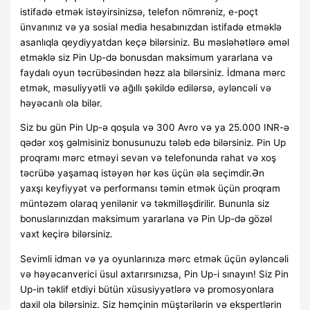
istifadə etmək istəyirsinizsə, telefon nömrəniz, e-poçt
ünvanınız və ya sosial media hesabınızdan istifadə etməklə
asanlıqla qeydiyyatdan keçə bilərsiniz. Bu məsləhətlərə əməl
etməklə siz Pin Up-də bonusdan maksimum yararlana və
faydalı oyun təcrübəsindən həzz ala bilərsiniz. İdmana mərc
etmək, məsuliyyətli və ağıllı şəkildə edilərsə, əyləncəli və
həyəcanlı ola bilər.
Siz bu gün Pin Up-ə qoşula və 300 Avro və ya 25.000 INR-ə
qədər xoş gəlmisiniz bonusunuzu tələb edə bilərsiniz. Pin Up
proqramı mərc etməyi sevən və telefonunda rahat və xoş
təcrübə yaşamaq istəyən hər kəs üçün əla seçimdir.Ən
yaxşı keyfiyyət və performansı təmin etmək üçün proqram
müntəzəm olaraq yenilənir və təkmilləşdirilir. Bununla siz
bonuslarınızdan maksimum yararlana və Pin Up-də gözəl
vaxt keçirə bilərsiniz.
Sevimli idman və ya oyunlarınıza mərc etmək üçün əyləncəli
və həyəcanverici üsul axtarırsınızsa, Pin Up-i sınayın! Siz Pin
Up-in təklif etdiyi bütün xüsusiyyətlərə və promosyonlara
daxil ola bilərsiniz. Siz həmçinin müştərilərin və ekspertlərin