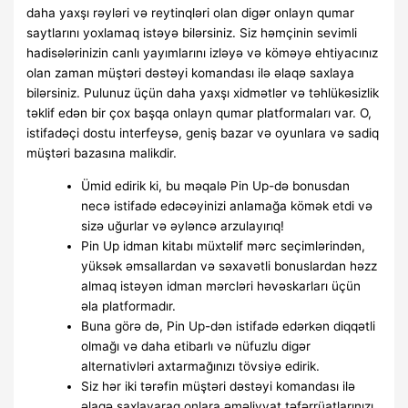
daha yaxşı rəyləri və reytinqləri olan digər onlayn qumar
saytlarını yoxlamaq istəyə bilərsiniz. Siz həmçinin sevimli
hadisələrinizin canlı yayımlarını izləyə və köməyə ehtiyacınız
olan zaman müştəri dəstəyi komandası ilə əlaqə saxlaya
bilərsiniz. Pulunuz üçün daha yaxşı xidmətlər və təhlükəsizlik
təklif edən bir çox başqa onlayn qumar platformaları var. O,
istifadəçi dostu interfeysə, geniş bazar və oyunlara və sadiq
müştəri bazasına malikdir.
Ümid edirik ki, bu məqalə Pin Up-də bonusdan
necə istifadə edəcəyinizi anlamağa kömək etdi və
sizə uğurlar və əyləncə arzulayırıq!
Pin Up idman kitabı müxtəlif mərc seçimlərindən,
yüksək əmsallardan və səxavətli bonuslardan həzz
almaq istəyən idman mərcləri həvəskarları üçün
əla platformadır.
Buna görə də, Pin Up-dən istifadə edərkən diqqətli
olmağı və daha etibarlı və nüfuzlu digər
alternativləri axtarmağınızı tövsiyə edirik.
Siz hər iki tərəfin müştəri dəstəyi komandası ilə
əlaqə saxlayaraq onlara əməliyyat təfərrüatlarınızı