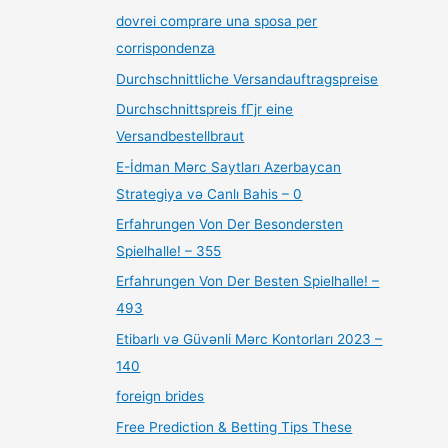
dovrei comprare una sposa per
corrispondenza
Durchschnittliche Versandauftragspreise
Durchschnittspreis fГјr eine
Versandbestellbraut
E-İdman Mərc Saytları Azerbaycan
Strategiya və Canlı Bahis – 0
Erfahrungen Von Der Besondersten
Spielhalle! – 355
Erfahrungen Von Der Besten Spielhalle! –
493
Etibarlı və Güvənli Mərc Kontorları 2023 –
140
foreign brides
Free Prediction & Betting Tips These