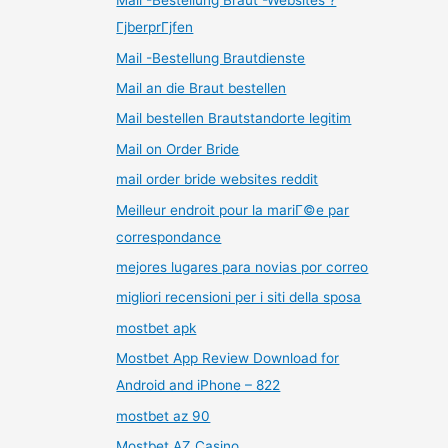
Mail -Bestellung Braut -Websites ?
ГјberprГјfen
Mail -Bestellung Brautdienste
Mail an die Braut bestellen
Mail bestellen Brautstandorte legitim
Mail on Order Bride
mail order bride websites reddit
Meilleur endroit pour la mariГ©e par
correspondance
mejores lugares para novias por correo
migliori recensioni per i siti della sposa
mostbet apk
Mostbet App Review Download for
Android and iPhone – 822
mostbet az 90
Mostbet AZ Casino