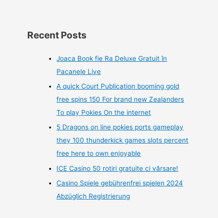
Recent Posts
Joaca Book fie Ra Deluxe Gratuit în
Pacanele Live
A quick Court Publication booming gold
free spins 150 For brand new Zealanders
To play Pokies On the internet
5 Dragons on line pokies ports gameplay
they 100 thunderkick games slots percent
free here to own enjoyable
ICE Casino 50 rotiri gratuite ci vărsare!
Casino Spiele gebührenfrei spielen 2024
Abzüglich Registrierung