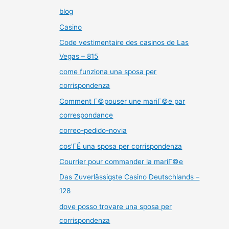
blog
Casino
Code vestimentaire des casinos de Las
Vegas – 815
come funziona una sposa per
corrispondenza
Comment Г©pouser une mariГ©e par
correspondance
correo-pedido-novia
cos'ГЁ una sposa per corrispondenza
Courrier pour commander la mariГ©e
Das Zuverlässigste Casino Deutschlands –
128
dove posso trovare una sposa per
corrispondenza