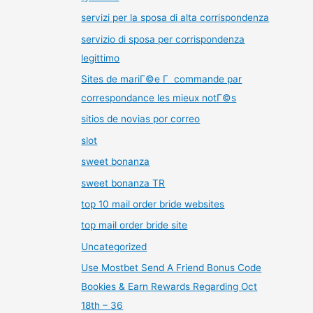
servizi per la sposa di alta corrispondenza
servizio di sposa per corrispondenza
legittimo
Sites de mariГ©e Г commande par
correspondance les mieux notГ©s
sitios de novias por correo
slot
sweet bonanza
sweet bonanza TR
top 10 mail order bride websites
top mail order bride site
Uncategorized
Use Mostbet Send A Friend Bonus Code
Bookies & Earn Rewards Regarding Oct
18th – 36