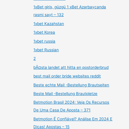
1xBet giriş, güzgü 1 xBet Azərbaycanda
rəsmi sayt – 132
1xbet Kazahstan
1xbet Korea
1xbet russia
1xbet Russian
2
bÃ¤sta landet att hitta en postorderbrud
best mail order bride websites reddit
Beste echte Mail -Bestellung Brautseiten
Beste Mail -Bestellung Brautpletze
Betmotion Brasil 2024: Veja Os Recursos
De Uma Casa De Aposta – 371
Betmotion É Confiável? Análise Em 2024 E
Dicas! Apostas – 15