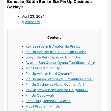
Bonuslar, Bütün Bunlar Sizi Pin Up Casinoda
Gözləyir
April 23, 2024
@askbcare
Content
Как Выиграть В Aviator На Pin Up
Pin Up Aviator: Iti-iti Soruşulan Suallar
Бонус За Регистрацию В Pin Up?
Aviator: Son Qumar Oyunu Təcrübəsini Açın
Mobil Proqram Pin Up
Pin Up Aviator Nasıl Oynanır?
Pin Up Rəsmi Veb-saytı – Imkanların Icmalı
Pin Up Casino-da Hansı Oyunlar Var?
Как Играть В Игру Aviator На Деньги?
Pin Up Qeydiyyatı
Если Ли Джекпот В Aviator?
Mobil Proqram Pin Up