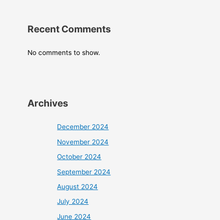
Recent Comments
No comments to show.
Archives
December 2024
November 2024
October 2024
September 2024
August 2024
July 2024
June 2024