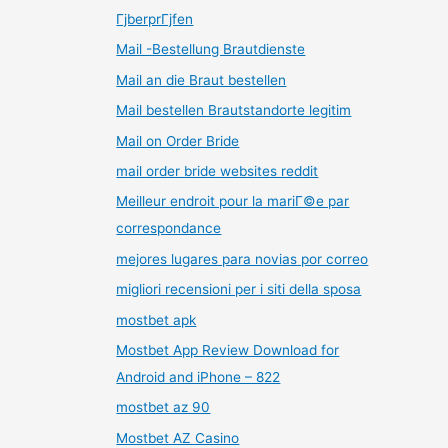
ГјberprГјfen
Mail -Bestellung Brautdienste
Mail an die Braut bestellen
Mail bestellen Brautstandorte legitim
Mail on Order Bride
mail order bride websites reddit
Meilleur endroit pour la mariГ©e par
correspondance
mejores lugares para novias por correo
migliori recensioni per i siti della sposa
mostbet apk
Mostbet App Review Download for
Android and iPhone – 822
mostbet az 90
Mostbet AZ Casino