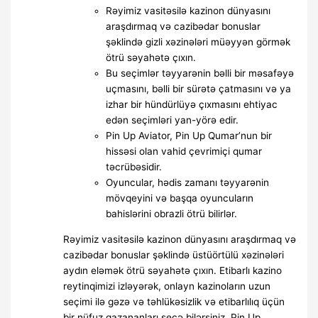
Rəyimiz vasitəsilə kazinon dünyasını
araşdırmaq və cazibədar bonuslar
şəklində gizli xəzinələri müəyyən görmək
ötrü səyahətə çıxın.
Bu seçimlər təyyarənin bəlli bir məsafəyə
uçmasını, bəlli bir sürətə çatmasını və ya
izhar bir hündürlüyə çıxmasını ehtiyac
edən seçimləri yan-yörə edir.
Pin Up Aviator, Pin Up Qumar’nun bir
hissəsi olan vahid çevrimiçi qumar
təcrübəsidir.
Oyuncular, hədis zamanı təyyarənin
mövqeyini və başqa oyuncuların
bahislərini obrazli ötrü bilirlər.
Rəyimiz vasitəsilə kazinon dünyasını araşdırmaq və
cazibədar bonuslar şəklində üstüörtülü xəzinələri
aydın eləmək ötrü səyahətə çıxın. Etibarlı kazino
reytinqimizi izləyərək, onlayn kazinoların uzun
seçimi ilə gəzə və təhlükəsizlik və etibarlılıq üçün
bir nüfuz qazananları seçə bilərsiniz. Pin Up