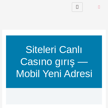
Skip
to
content
Siteleri Canlı
Casıno gırış —
Mobil Yeni Adresi