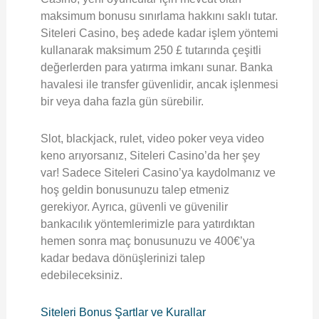
maksimum bonusu sınırlama hakkını saklı tutar.
Siteleri Casino, beş adede kadar işlem yöntemi
kullanarak maksimum 250 £ tutarında çeşitli
değerlerden para yatırma imkanı sunar. Banka
havalesi ile transfer güvenlidir, ancak işlenmesi
bir veya daha fazla gün sürebilir.
Slot, blackjack, rulet, video poker veya video
keno arıyorsanız, Siteleri Casino’da her şey
var! Sadece Siteleri Casino’ya kaydolmanız ve
hoş geldin bonusunuzu talep etmeniz
gerekiyor. Ayrıca, güvenli ve güvenilir
bankacılık yöntemlerimizle para yatırdıktan
hemen sonra maç bonusunuzu ve 400€’ya
kadar bedava dönüşlerinizi talep
edebileceksiniz.
Siteleri Bonus Şartlar ve Kurallar