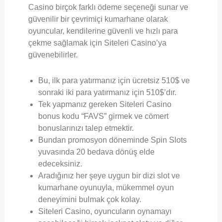
Casino birçok farklı ödeme seçeneği sunar ve
güvenilir bir çevrimiçi kumarhane olarak
oyuncular, kendilerine güvenli ve hızlı para
çekme sağlamak için Siteleri Casino’ya
güvenebilirler.
Bu, ilk para yatırmanız için ücretsiz 510$ ve
sonraki iki para yatırmanız için 510$’dır.
Tek yapmanız gereken Siteleri Casino
bonus kodu “FAVS” girmek ve cömert
bonuslarınızı talep etmektir.
Bundan promosyon döneminde Spin Slots
yuvasında 20 bedava dönüş elde
edeceksiniz.
Aradığınız her şeye uygun bir dizi slot ve
kumarhane oyunuyla, mükemmel oyun
deneyimini bulmak çok kolay.
Siteleri Casino, oyuncuların oynamayı