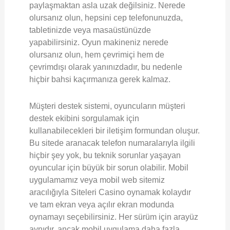
paylaşmaktan asla uzak değilsiniz. Nerede
olursanız olun, hepsini cep telefonunuzda,
tabletinizde veya masaüstünüzde
yapabilirsiniz. Oyun makineniz nerede
olursanız olun, hem çevrimiçi hem de
çevrimdışı olarak yanınızdadır, bu nedenle
hiçbir bahsi kaçırmanıza gerek kalmaz.
Müşteri destek sistemi, oyuncuların müşteri
destek ekibini sorgulamak için
kullanabilecekleri bir iletişim formundan oluşur.
Bu sitede aranacak telefon numaralarıyla ilgili
hiçbir şey yok, bu teknik sorunlar yaşayan
oyuncular için büyük bir sorun olabilir. Mobil
uygulamamız veya mobil web sitemiz
aracılığıyla Siteleri Casino oynamak kolaydır
ve tam ekran veya açılır ekran modunda
oynamayı seçebilirsiniz. Her sürüm için arayüz
aynıdır, ancak mobil uygulama daha fazla