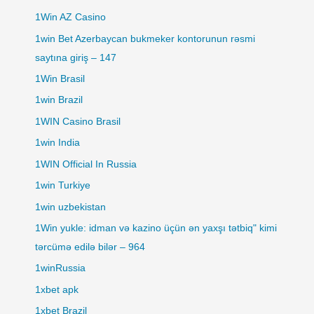
1Win AZ Casino
1win Bet Azerbaycan bukmeker kontorunun rəsmi
saytına giriş – 147
1Win Brasil
1win Brazil
1WIN Casino Brasil
1win India
1WIN Official In Russia
1win Turkiye
1win uzbekistan
1Win yukle: idman və kazino üçün ən yaxşı tətbiq" kimi
tərcümə edilə bilər – 964
1winRussia
1xbet apk
1xbet Brazil