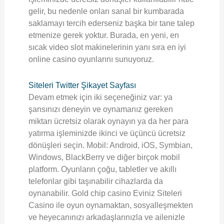
gelir, bu nedenle onları sanal bir kumbarada
saklamayı tercih ederseniz başka bir tane talep
etmenize gerek yoktur. Burada, en yeni, en
sıcak video slot makinelerinin yanı sıra en iyi
online casino oyunlarını sunuyoruz.
Siteleri Twitter Şikayet Sayfası
Devam etmek için iki seçeneğiniz var: ya
şansınızı deneyin ve oynamanız gereken
miktarı ücretsiz olarak oynayın ya da her para
yatırma işleminizde ikinci ve üçüncü ücretsiz
dönüşleri seçin. Mobil: Android, iOS, Symbian,
Windows, BlackBerry ve diğer birçok mobil
platform. Oyunların çoğu, tabletler ve akıllı
telefonlar gibi taşınabilir cihazlarda da
oynanabilir. Gold chip casino Eviniz Siteleri
Casino ile oyun oynamaktan, sosyalleşmekten
ve heyecanınızı arkadaşlarınızla ve ailenizle