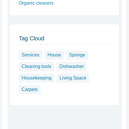
Organic cleaners
Tag Cloud
Services
House
Sponge
Cleaning tools
Dishwasher
Housekeeping
Living Space
Carpets