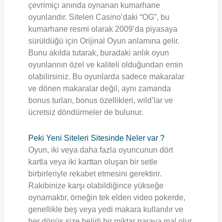
çevrimiçi anında oynanan kumarhane
oyunlarıdır. Siteleri Casino’daki “OG”, bu
kumarhane resmi olarak 2009’da piyasaya
sürüldüğü için Orijinal Oyun anlamına gelir.
Bunu akılda tutarak, buradaki anlık oyun
oyunlarının özel ve kaliteli olduğundan emin
olabilirsiniz. Bu oyunlarda sadece makaralar
ve dönen makaralar değil, aynı zamanda
bonus turları, bonus özellikleri, wild’lar ve
ücretsiz döndürmeler de bulunur.
Peki Yeni Siteleri Sitesinde Neler var ?
Oyun, iki veya daha fazla oyuncunun dört
kartla veya iki karttan oluşan bir setle
birbirleriyle rekabet etmesini gerektirir.
Rakibinize karşı olabildiğince yükseğe
oynamaktır, örneğin tek elden video pokerde,
genellikle beş veya yedi makara kullanılır ve
her dönüş size belirli bir miktar paraya mal olur.