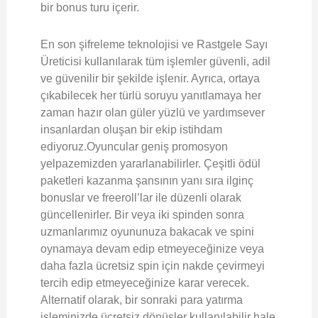
bir bonus turu içerir.
En son şifreleme teknolojisi ve Rastgele Sayı
Üreticisi kullanılarak tüm işlemler güvenli, adil
ve güvenilir bir şekilde işlenir. Ayrıca, ortaya
çıkabilecek her türlü soruyu yanıtlamaya her
zaman hazır olan güler yüzlü ve yardımsever
insanlardan oluşan bir ekip istihdam
ediyoruz.Oyuncular geniş promosyon
yelpazemizden yararlanabilirler. Çeşitli ödül
paketleri kazanma şansının yanı sıra ilginç
bonuslar ve freeroll’lar ile düzenli olarak
güncellenirler. Bir veya iki spinden sonra
uzmanlarımız oyununuza bakacak ve spini
oynamaya devam edip etmeyeceğinize veya
daha fazla ücretsiz spin için nakde çevirmeyi
tercih edip etmeyeceğinize karar verecek.
Alternatif olarak, bir sonraki para yatırma
işleminizde ücretsiz dönüşler kullanılabilir hale