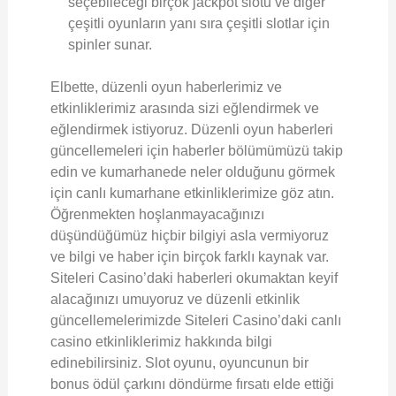
seçebileceği birçok jackpot slotu ve diğer
çeşitli oyunların yanı sıra çeşitli slotlar için
spinler sunar.
Elbette, düzenli oyun haberlerimiz ve
etkinliklerimiz arasında sizi eğlendirmek ve
eğlendirmek istiyoruz. Düzenli oyun haberleri
güncellemeleri için haberler bölümümüzü takip
edin ve kumarhanede neler olduğunu görmek
için canlı kumarhane etkinliklerimize göz atın.
Öğrenmekten hoşlanmayacağınızı
düşündüğümüz hiçbir bilgiyi asla vermiyoruz
ve bilgi ve haber için birçok farklı kaynak var.
Siteleri Casino’daki haberleri okumaktan keyif
alacağınızı umuyoruz ve düzenli etkinlik
güncellemelerimizde Siteleri Casino’daki canlı
casino etkinliklerimiz hakkında bilgi
edinebilirsiniz. Slot oyunu, oyuncunun bir
bonus ödül çarkını döndürme fırsatı elde ettiği