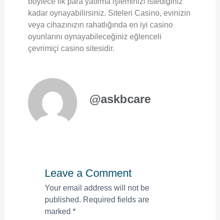
böylece ilk para yatırma işleminizi istediğiniz
kadar oynayabilirsiniz. Siteleri Casino, evinizin
veya cihazınızın rahatlığında en iyi casino
oyunlarını oynayabileceğiniz eğlenceli
çevrimiçi casino sitesidir.
@askbcare
Leave a Comment
Your email address will not be
published.
Required fields are
marked
*