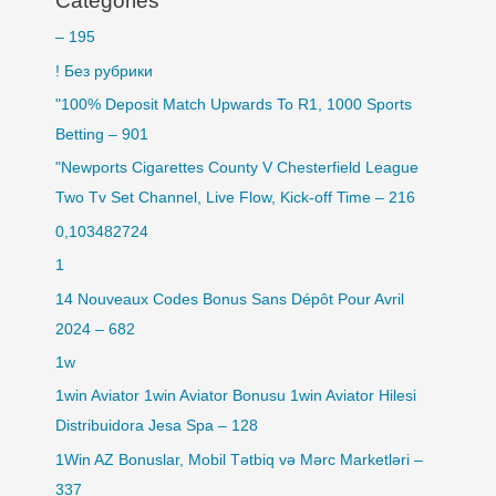
Categories
– 195
! Без рубрики
"100% Deposit Match Upwards To R1, 1000 Sports
Betting – 901
"Newports Cigarettes County V Chesterfield League
Two Tv Set Channel, Live Flow, Kick-off Time – 216
0,103482724
1
14 Nouveaux Codes Bonus Sans Dépôt Pour Avril
2024 – 682
1w
1win Aviator 1win Aviator Bonusu 1win Aviator Hilesi
Distribuidora Jesa Spa – 128
1Win AZ Bonuslar, Mobil Tətbiq və Mərc Marketləri –
337