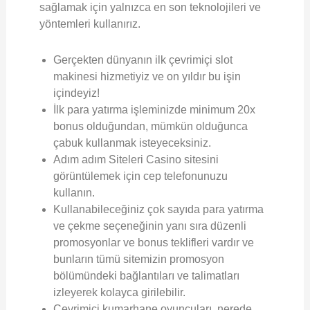
sağlamak için yalnızca en son teknolojileri ve
yöntemleri kullanırız.
Gerçekten dünyanın ilk çevrimiçi slot
makinesi hizmetiyiz ve on yıldır bu işin
içindeyiz!
İlk para yatırma işleminizde minimum 20x
bonus olduğundan, mümkün olduğunca
çabuk kullanmak isteyeceksiniz.
Adım adım Siteleri Casino sitesini
görüntülemek için cep telefonunuzu
kullanın.
Kullanabileceğiniz çok sayıda para yatırma
ve çekme seçeneğinin yanı sıra düzenli
promosyonlar ve bonus teklifleri vardır ve
bunların tümü sitemizin promosyon
bölümündeki bağlantıları ve talimatları
izleyerek kolayca girilebilir.
Çevrimiçi kumarhane oyuncuları, nerede