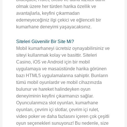
olmak üzere her türden harika özellik ve
avantajlarla, keyfini çıkarmadan
edemeyeceğiniz ilgi çekici ve eğlenceli bir
kumarhane deneyimi yaşayacaksınız.
Siteleri Güvenilir Bir Site Mi?
Mobil kumarhaneyi ücretsiz oynayabilirsiniz ve
siteyi kullanmak kolay ve basittir. Siteleri
Casino, iOS ve Android için bir mobil
uygulamaya ve masaüstünde harika görünen
bazı HTML5 uygulamalarına sahiptir. Bunların
tümü mobil oyunlardır ve mobil cihazınızda
bulunur ve hareket halindeyken oyun
deneyiminin keyfini çıkarmanızı sağlar.
Oyuncularımıza slot oyunları, kumarhane
oyunları, çevrim içi slotlar, çevrim içi rulet,
video poker ve daha fazlasını içeren çok çeşitli
oyun seçenekleri sunuyoruz! Bu nedenle, size