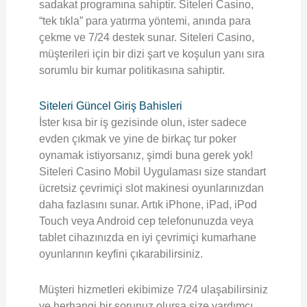
sadakat programına sahiptir. Siteleri Casino,
“tek tıkla” para yatırma yöntemi, anında para
çekme ve 7/24 destek sunar. Siteleri Casino,
müşterileri için bir dizi şart ve koşulun yanı sıra
sorumlu bir kumar politikasına sahiptir.
Siteleri Güncel Giriş Bahisleri
İster kısa bir iş gezisinde olun, ister sadece
evden çıkmak ve yine de birkaç tur poker
oynamak istiyorsanız, şimdi buna gerek yok!
Siteleri Casino Mobil Uygulaması size standart
ücretsiz çevrimiçi slot makinesi oyunlarınızdan
daha fazlasını sunar. Artık iPhone, iPad, iPod
Touch veya Android cep telefonunuzda veya
tablet cihazınızda en iyi çevrimiçi kumarhane
oyunlarının keyfini çıkarabilirsiniz.
Müşteri hizmetleri ekibimize 7/24 ulaşabilirsiniz
ve herhangi bir sorunuz olursa size yardımcı