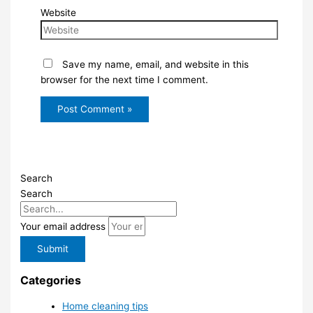
Website
Save my name, email, and website in this
browser for the next time I comment.
Search
Search
Your email address
Submit
Categories
Home cleaning tips