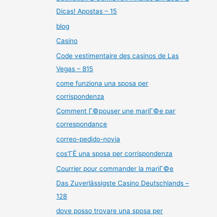
Dicas! Apostas – 15
blog
Casino
Code vestimentaire des casinos de Las
Vegas – 815
come funziona una sposa per
corrispondenza
Comment Г©pouser une mariГ©e par
correspondance
correo-pedido-novia
cos'ГЁ una sposa per corrispondenza
Courrier pour commander la mariГ©e
Das Zuverlässigste Casino Deutschlands –
128
dove posso trovare una sposa per