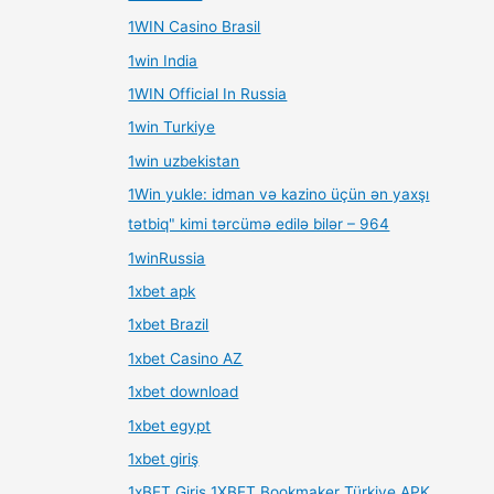
1WIN Casino Brasil
1win India
1WIN Official In Russia
1win Turkiye
1win uzbekistan
1Win yukle: idman və kazino üçün ən yaxşı
tətbiq" kimi tərcümə edilə bilər – 964
1winRussia
1xbet apk
1xbet Brazil
1xbet Casino AZ
1xbet download
1xbet egypt
1xbet giriş
1xBET Giriş 1XBET Bookmaker Türkiye APK