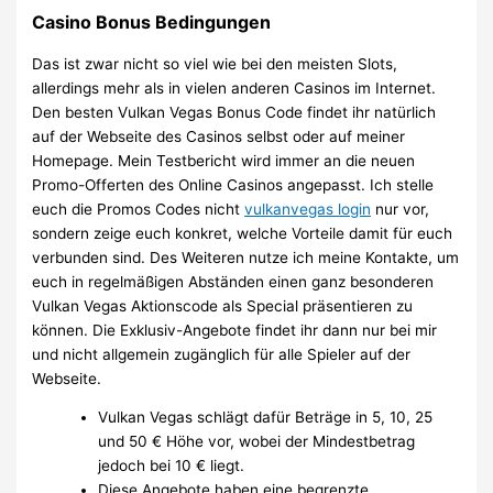
Casino Bonus Bedingungen
Das ist zwar nicht so viel wie bei den meisten Slots,
allerdings mehr als in vielen anderen Casinos im Internet.
Den besten Vulkan Vegas Bonus Code findet ihr natürlich
auf der Webseite des Casinos selbst oder auf meiner
Homepage. Mein Testbericht wird immer an die neuen
Promo-Offerten des Online Casinos angepasst. Ich stelle
euch die Promos Codes nicht
vulkanvegas login
nur vor,
sondern zeige euch konkret, welche Vorteile damit für euch
verbunden sind. Des Weiteren nutze ich meine Kontakte, um
euch in regelmäßigen Abständen einen ganz besonderen
Vulkan Vegas Aktionscode als Special präsentieren zu
können. Die Exklusiv-Angebote findet ihr dann nur bei mir
und nicht allgemein zugänglich für alle Spieler auf der
Webseite.
Vulkan Vegas schlägt dafür Beträge in 5, 10, 25
und 50 € Höhe vor, wobei der Mindestbetrag
jedoch bei 10 € liegt.
Diese Angebote haben eine begrenzte