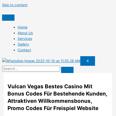
Skip to content
Home
About Us
Services
Gallery
Contact
X
Vulcan Vegas Bestes Сasino Mit
Bonus Codes Für Bestehende Kunden,
Attraktiven Willkommensbonus,
Promo Codes Für Freispiel Website