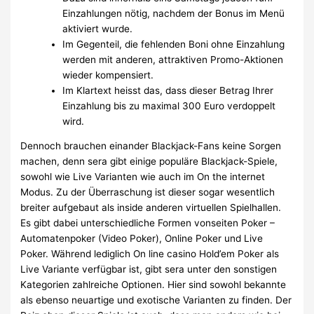
Einzahlungen nötig, nachdem der Bonus im Menü
aktiviert wurde.
Im Gegenteil, die fehlenden Boni ohne Einzahlung
werden mit anderen, attraktiven Promo-Aktionen
wieder kompensiert.
Im Klartext heisst das, dass dieser Betrag Ihrer
Einzahlung bis zu maximal 300 Euro verdoppelt
wird.
Dennoch brauchen einander Blackjack-Fans keine Sorgen
machen, denn sera gibt einige populäre Blackjack-Spiele,
sowohl wie Live Varianten wie auch im On the internet
Modus. Zu der Überraschung ist dieser sogar wesentlich
breiter aufgebaut als inside anderen virtuellen Spielhallen.
Es gibt dabei unterschiedliche Formen vonseiten Poker –
Automatenpoker (Video Poker), Online Poker und Live
Poker. Während lediglich On line casino Hold’em Poker als
Live Variante verfügbar ist, gibt sera unter den sonstigen
Kategorien zahlreiche Optionen. Hier sind sowohl bekannte
als ebenso neuartige und exotische Varianten zu finden. Der