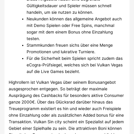
Gültigkeitsdauer und Spieler müssen schnell
handeln, um sie nutzen zu können.
Neukunden können das allgemeine Angebot auch
mit Demo Spielen oder Free Spins, manchmal
sogar mit dem einem Bonus ohne Einzahlung
testen.
Stammkunden freuen sichs über eine Menge
Promotionen und lukrative Turniere.
Für die Sicherheit beim Spielen spricht zudem das
eCogra-Prüfsiegel, welches sich bei Vulkan Vegas
auf die Live Games bezieht.
Highrollern ist Vulkan Vegas über seinem Bonusangebot
ausgesprochen entgegen. So beträgt der maximale
Ausprägung des Cashbacks für besonders aktive Consumer
ganze 2000€. Über das Glücksrad darüber hinaus das
Treueprogramm existiert es hin und wieder auch Freispiele
ohne Einzahlung oder als zusätzlichen Added bonus für eine
Transaktion. Vulkan Sin city scheint ein Spezialist auf jedem
Gebiet einer Spielhalle zu sein. Die attraktiven Boni können