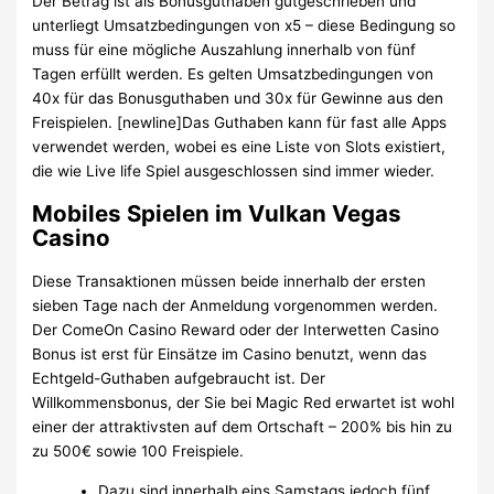
Der Betrag ist als Bonusguthaben gutgeschrieben und
unterliegt Umsatzbedingungen von x5 – diese Bedingung so
muss für eine mögliche Auszahlung innerhalb von fünf
Tagen erfüllt werden. Es gelten Umsatzbedingungen von
40x für das Bonusguthaben und 30x für Gewinne aus den
Freispielen. [newline]Das Guthaben kann für fast alle Apps
verwendet werden, wobei es eine Liste von Slots existiert,
die wie Live life Spiel ausgeschlossen sind immer wieder.
Mobiles Spielen im Vulkan Vegas
Casino
Diese Transaktionen müssen beide innerhalb der ersten
sieben Tage nach der Anmeldung vorgenommen werden.
Der ComeOn Casino Reward oder der Interwetten Casino
Bonus ist erst für Einsätze im Casino benutzt, wenn das
Echtgeld-Guthaben aufgebraucht ist. Der
Willkommensbonus, der Sie bei Magic Red erwartet ist wohl
einer der attraktivsten auf dem Ortschaft – 200% bis hin zu
zu 500€ sowie 100 Freispiele.
Dazu sind innerhalb eins Samstags jedoch fünf