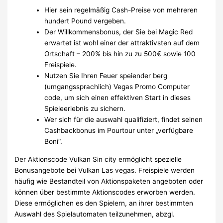
Hier sein regelmäßig Cash-Preise von mehreren
hundert Pound vergeben.
Der Willkommensbonus, der Sie bei Magic Red
erwartet ist wohl einer der attraktivsten auf dem
Ortschaft – 200% bis hin zu zu 500€ sowie 100
Freispiele.
Nutzen Sie Ihren Feuer speiender berg
(umgangssprachlich) Vegas Promo Computer
code, um sich einen effektiven Start in dieses
Spieleerlebnis zu sichern.
Wer sich für die auswahl qualifiziert, findet seinen
Cashbackbonus im Pourtour unter „verfügbare
Boni“.
Der Aktionscode Vulkan Sin city ermöglicht spezielle
Bonusangebote bei Vulkan Las vegas. Freispiele werden
häufig wie Bestandteil von Aktionspaketen angeboten oder
können über bestimmte Aktionscodes erworben werden.
Diese ermöglichen es den Spielern, an ihrer bestimmten
Auswahl des Spielautomaten teilzunehmen, abzgl.