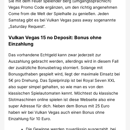
Sie mit dem Feuer speiender berg (umgangssprachlich)
Vegas Promo Code ergänzen, um den richtig angenehmen
Come from die Welt der Spielhalle zu genießen. Jeden
Samstag gibt es bei Vulkan Vegas pass away sogenannte
„Saturday Request“.
Vulkan Vegas 15 no Deposit: Bonus ohne
Einzahlung
Das vorhandene Echtgeld kann zwar jederzeit zur
Auszahlung gebracht werden, allerdings wird in diesem Fall
der zusätzliche Bonusbetrag storniert. Solange mit
Bonusguthaben gespielt wird, liegt der maximale Einsatz bei
5€ pro Drehung. Das Spielprinzip ist bei Royal Seven XXL
also super simpel gehalten, so wie man es von den
klassischen Spielautomaten kennt. Möchtest du klassische
Slotmaschinen online spielen ist diese Webseite also eine
super Adresse für dich. Neben dem Bonus mit 25 Euro
haben wir bei Vulkan Vegas auch einen Bonus ohne
Einzahlung für 10 Euro.
Die Gewinne werden zuverlässig ausgezahlt, bei