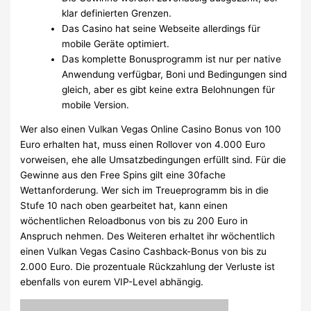
klar definierten Grenzen.
Das Casino hat seine Webseite allerdings für
mobile Geräte optimiert.
Das komplette Bonusprogramm ist nur per native
Anwendung verfügbar, Boni und Bedingungen sind
gleich, aber es gibt keine extra Belohnungen für
mobile Version.
Wer also einen Vulkan Vegas Online Casino Bonus von 100
Euro erhalten hat, muss einen Rollover von 4.000 Euro
vorweisen, ehe alle Umsatzbedingungen erfüllt sind. Für die
Gewinne aus den Free Spins gilt eine 30fache
Wettanforderung. Wer sich im Treueprogramm bis in die
Stufe 10 nach oben gearbeitet hat, kann einen
wöchentlichen Reloadbonus von bis zu 200 Euro in
Anspruch nehmen. Des Weiteren erhaltet ihr wöchentlich
einen Vulkan Vegas Casino Cashback-Bonus von bis zu
2.000 Euro. Die prozentuale Rückzahlung der Verluste ist
ebenfalls von eurem VIP-Level abhängig.