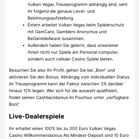
Vulkan Vegas Treueprogramm abhängig sind, seht
ihr folgend die genaue Level- und
Belohnungsaufstellung.
Extern arbeitet Vulkan Vegas beim Spielerschutz
mit GamCare, Gamblers Anonymus und
BeGambleAware zusammen.
Außerdem haben Sie gelernt, dass unsereiner
Ihnen nicht nur Spiele am Personal computer,
sondern auch cellular Casino Spiele bieten.
Besuchen Sie also Ihr Profil, gehen Sie bei „Boni“ und
aktivieren Sie den Bonus. Abhängig vom individuellen Status
im Treueprogramm kann der Faktor zwischen 3% darüber
hinaus 12% liegen. Wer sich für die auswahl qualifiziert,
findet seinen Cashbackbonus im Pourtour unter „verfügbare
Boni“.
Live-Dealerspiele
Ihr erhaltet einen 100% bis zu 300 Euro Vulkan Vegas
Casino Willkommensbonus Als Mindest-Deposit sind 10 Euro