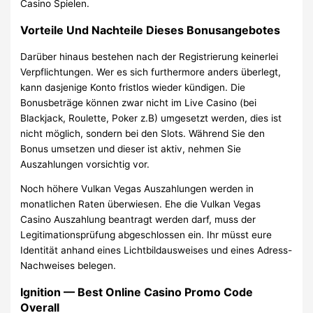
Casino Spielen.
Vorteile Und Nachteile Dieses Bonusangebotes
Darüber hinaus bestehen nach der Registrierung keinerlei
Verpflichtungen. Wer es sich furthermore anders überlegt,
kann dasjenige Konto fristlos wieder kündigen. Die
Bonusbeträge können zwar nicht im Live Casino (bei
Blackjack, Roulette, Poker z.B) umgesetzt werden, dies ist
nicht möglich, sondern bei den Slots. Während Sie den
Bonus umsetzen und dieser ist aktiv, nehmen Sie
Auszahlungen vorsichtig vor.
Noch höhere Vulkan Vegas Auszahlungen werden in
monatlichen Raten überwiesen. Ehe die Vulkan Vegas
Casino Auszahlung beantragt werden darf, muss der
Legitimationsprüfung abgeschlossen ein. Ihr müsst eure
Identität anhand eines Lichtbildausweises und eines Adress-
Nachweises belegen.
Ignition — Best Online Casino Promo Code
Overall