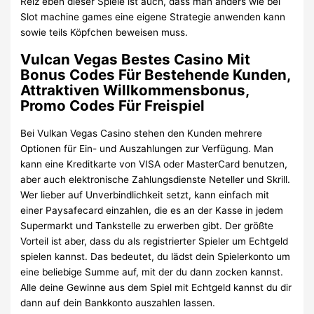
Reiz eben dieser Spiele ist auch, dass man anders wie bei
Slot machine games eine eigene Strategie anwenden kann
sowie teils Köpfchen beweisen muss.
Vulcan Vegas Bestes Сasino Mit
Bonus Codes Für Bestehende Kunden,
Attraktiven Willkommensbonus,
Promo Codes Für Freispiel
Bei Vulkan Vegas Casino stehen den Kunden mehrere
Optionen für Ein- und Auszahlungen zur Verfügung. Man
kann eine Kreditkarte von VISA oder MasterCard benutzen,
aber auch elektronische Zahlungsdienste Neteller und Skrill.
Wer lieber auf Unverbindlichkeit setzt, kann einfach mit
einer Paysafecard einzahlen, die es an der Kasse in jedem
Supermarkt und Tankstelle zu erwerben gibt. Der größte
Vorteil ist aber, dass du als registrierter Spieler um Echtgeld
spielen kannst. Das bedeutet, du lädst dein Spielerkonto um
eine beliebige Summe auf, mit der du dann zocken kannst.
Alle deine Gewinne aus dem Spiel mit Echtgeld kannst du dir
dann auf dein Bankkonto auszahlen lassen.