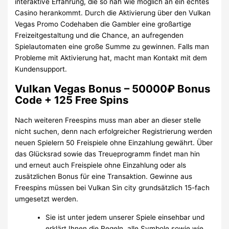
interaktive Erfahrung, die so nah wie möglich an ein echtes
Casino herankommt. Durch die Aktivierung über den Vulkan
Vegas Promo Codehaben die Gambler eine großartige
Freizeitgestaltung und die Chance, an aufregenden
Spielautomaten eine große Summe zu gewinnen. Falls man
Probleme mit Aktivierung hat, macht man Kontakt mit dem
Kundensupport.
Vulkan Vegas Bonus – 50000₽ Bonus
Code + 125 Free Spins
Nach weiteren Freespins muss man aber an dieser stelle
nicht suchen, denn nach erfolgreicher Registrierung werden
neuen Spielern 50 Freispiele ohne Einzahlung gewährt. Über
das Glücksrad sowie das Treueprogramm findet man hin
und erneut auch Freispiele ohne Einzahlung oder als
zusätzlichen Bonus für eine Transaktion. Gewinne aus
Freespins müssen bei Vulkan Sin city grundsätzlich 15-fach
umgesetzt werden.
Sie ist unter jedem unserer Spiele einsehbar und
erklärt Ihnen die Regeln, alle Symbole sowie wie